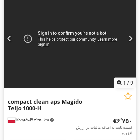
1
/
9
compact clean aps Magido
Teijo
1000-H
‎€۶٬۷۵۰
Korytów
۳٬۴۵۰ km
قیمت ثابت به اضافه مالیات بر ارزش
افزوده