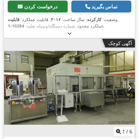
تماس بگیرید
درخواست کردن
وضعیت:
کارکرده
, سال ساخت:
۲۰۱۶
, قابلیت عملکرد:
قابلیت
,
عملکرد محدود
, شماره دستگاه/وسیله نقلیه:
10284-1
آگهی کوچک
1
/
6