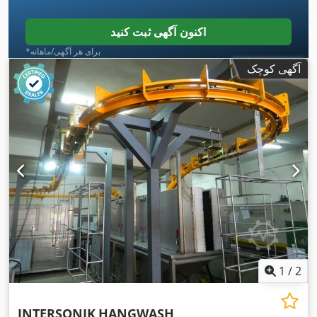
اکنون آگهی ثبت کنید
*برای هر آگهی/ماهانه
آگهی کوچک
1
/
2
INTERSONIK
HANGWASH