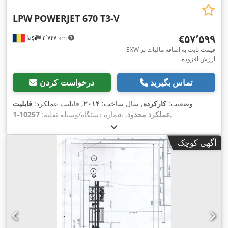
LPW
POWERJET 670 T3-V
‎€۵۷٬۵۹۹
Iași
۲٬۷۴۷ km
EXW قیمت ثابت به اضافه مالیات بر
ارزش افزوده
تماس بگیرید
درخواست کردن
وضعیت:
کارکرده
, سال ساخت:
۲۰۱۴
, قابلیت عملکرد:
قابلیت
,
عملکرد محدود
, شماره دستگاه/وسیله نقلیه:
10257-1
آگهی کوچک