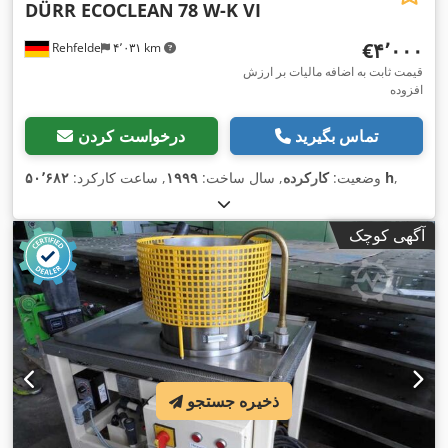
DÜRR ECOCLEAN
78 W-K VI
‎€۴٬۰۰۰
Rehfelde
۴٬۰۳۱ km
قیمت ثابت به اضافه مالیات بر ارزش
افزوده
تماس بگیرید
درخواست کردن
,
۵۰٬۶۸۲ h
وضعیت:
کارکرده
, سال ساخت:
۱۹۹۹
, ساعت کارکرد:
آگهی کوچک
ذخیره جستجو