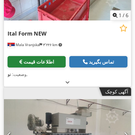
1
/
6
Ital Form
NEW
Mala Vranjska
۳٬۲۲۶ km
تماس بگیرید
اطلاعات قیمت
,
وضعیت:
نو
آگهی کوچک