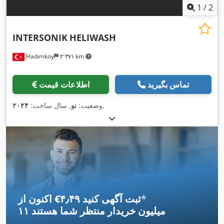
1
/
2
INTERSONIK
HELIWASH
Hadımköy
۲٬۳۷۱ km
تماس بگیرید
اطلاعات قیمت
,
وضعیت:
نو
, سال ساخت:
۲۰۲۴
*
اکنون از ‎€۴٫۴۹ ثبت آگهی کنید
۱۱ میلیون خریدار
منتظر شما هستند