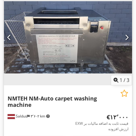
1
/
3
NMTEH
NM-Auto carpet washing
machine
‎€۱۲٬۰۰۰
Saldus
۳٬۶۰۲ km
EXW قیمت ثابت به اضافه مالیات بر
ارزش افزوده