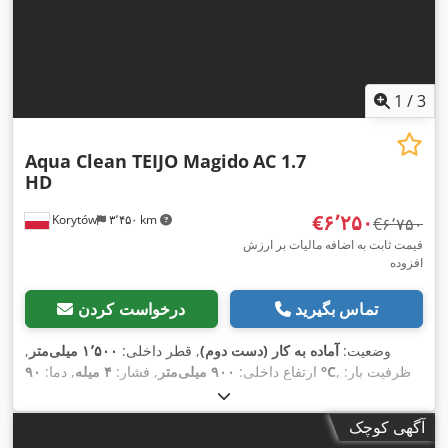
1
/
3
Aqua Clean TEIJO Magido
AC 1.7
HD
‎€۶٬۲۵۰
Korytów
۳٬۴۵۰ km
‎€۶٬۷۵۰
قیمت ثابت به اضافه مالیات بر ارزش
افزوده
تماس بگیرید
درخواست کردن
وضعیت:
آماده به کار (دست دوم)
, قطر داخلی:
۱٬۵۰۰ میلی‌متر
,
, ظرفیت بار:
۹۰ °C
ارتفاع داخلی:
۹۰۰ میلی‌متر
, فشار:
۴ میله
, دما:
,
۸۰۰ کیلوگرم
, فشار عملیاتی:
۴ میله
آگهی کوچک