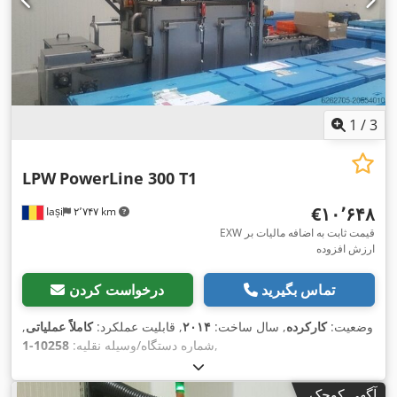
1
/
3
LPW
PowerLine 300 T1
‎€۱۰٬۶۴۸
Iași
۲٬۷۴۷ km
EXW قیمت ثابت به اضافه مالیات بر
ارزش افزوده
تماس بگیرید
درخواست کردن
وضعیت:
کارکرده
, سال ساخت:
۲۰۱۴
, قابلیت عملکرد:
کاملاً عملیاتی
,
,
شماره دستگاه/وسیله نقلیه:
10258-1
آگهی کوچک