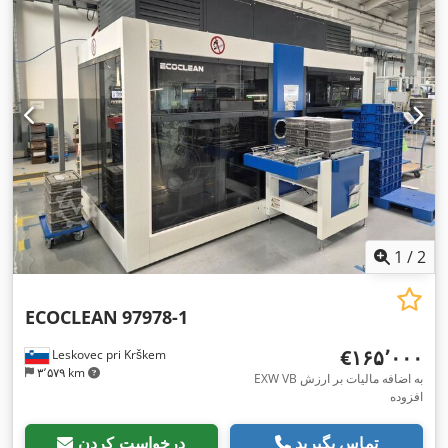
1
/
2
ECOCLEAN
97978-1
‎€۱۶۵٬۰۰۰
Leskovec pri Krškem
۳٬۵۷۹ km
EXW VB به اضافه مالیات بر ارزش
افزوده
تماس بگیرید
درخواست کردن