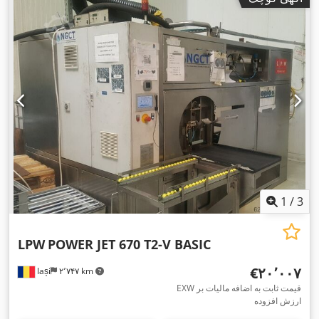
1
/
3
LPW
POWER JET 670 T2-V BASIC
‎€۲۰٬۰۰۷
Iași
۲٬۷۴۷ km
EXW قیمت ثابت به اضافه مالیات بر
ارزش افزوده