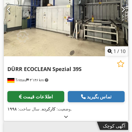
1
/
10
DÜRR ECOCLEAN
Spezial 39S
Trittau
۴٬۱۴۶ km
تماس بگیرید
اطلاعات قیمت
,
وضعیت:
کارکرده
, سال ساخت:
۱۹۹۸
آگهی کوچک