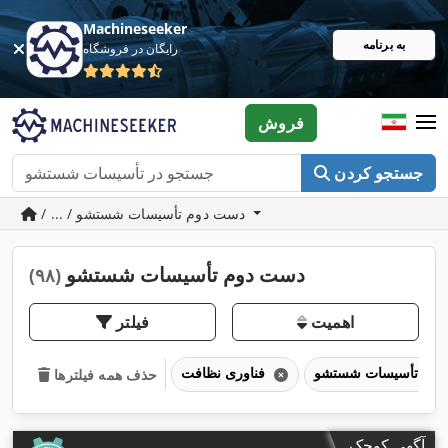
Machineseeker
به برنامه
رایگان در فروشگاه
فروش
جستجو کردن
/ ... / دست دوم تأسیسات شستشو
دست دوم تأسیسات شستشو
(۹۸)
اهمیت
فیلتر
تأسیسات شستشو
فناوری نظافت
حذف همه فیلترها
آگهی کوچک