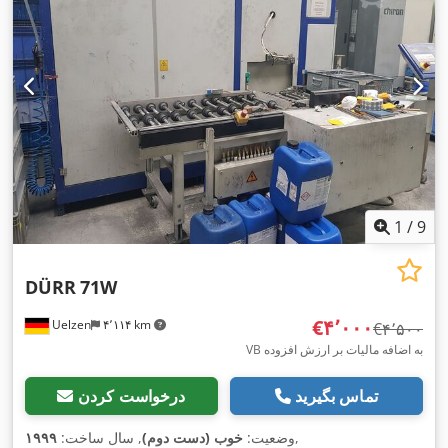
, درجه
کنترل‌شده با PLC
مدت گارانتی:
۱۲ ماه‌ها
, نوع کنترل:
,
روشنایی, مستندات / راهنما, نشان CE
اتوماسیون:
خودکار
, تجهیزات:
1
/
9
DÜRR
71W
‎€۴٬۰۰۰
Uelzen
۴٬۱۱۴ km
‎€۴٬۵۰۰
VB به اضافه مالیات بر ارزش افزوده
تماس بگیرید
درخواست کردن
,
وضعیت:
خوب (دست دوم)
, سال ساخت:
۱۹۹۹