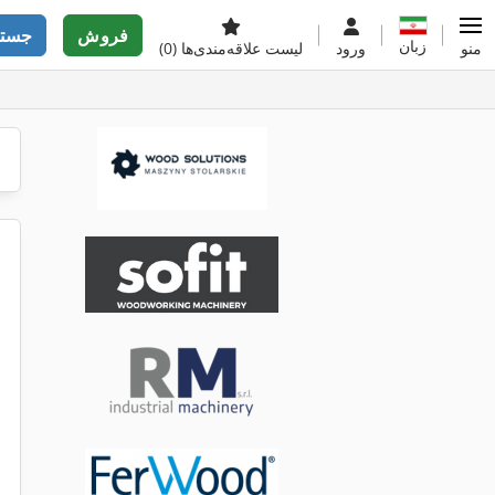
فروش
جستج
زبان
منو
ورود
لیست علاقه‌مندی‌ها
(0)