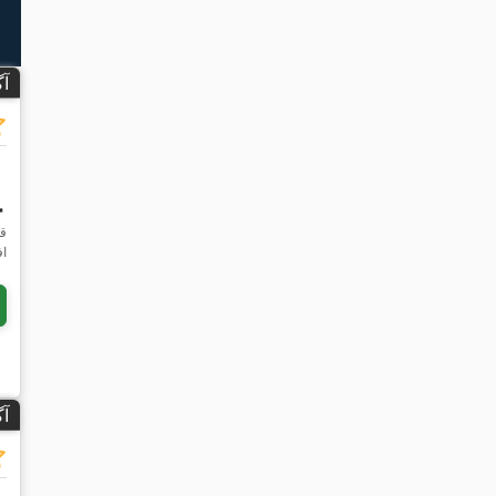
آ
۶۰
قی
اف
آ