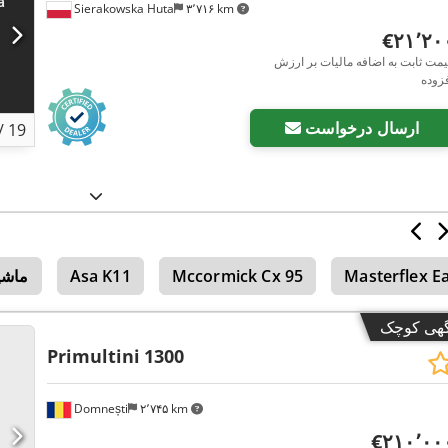
Sierakowska Huta
۳٬۷۱۶ km
‎€۲۱٬۲
مت ثابت به اضافه مالیات بر ارزش
زوده
ارسال درخواست
/
19
Masterflex E
Mccormick Cx 95
Asa K11
ماشی
گهی کوچک
Primultini
1300
Domnești
۲٬۷۴۵ km
‎€۲۱۰٬۰