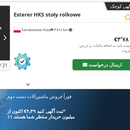
گهی کوچک
Esterer
HKS stoły rolkowe
Sierakowska Huta
۳٬۷۱۶ km
‎€۳٬۷
مت ثابت به اضافه مالیات بر ارزش
زوده
ارسال درخواست
/
21
فوراً فروش ماشین‌آلات دست دوم
*
اکنون از ‎€۴٫۴۹ ثبت آگهی کنید
۱۱ میلیون خریدار
منتظر شما هستند