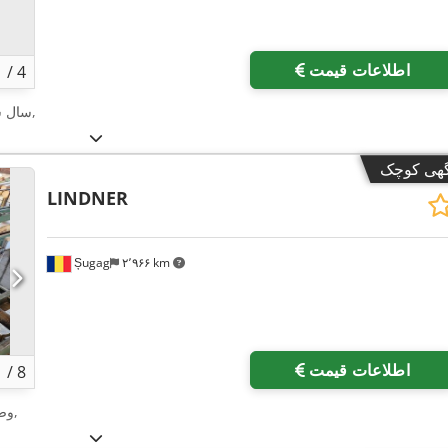
اطلاعات قیمت
1
/
4
,
سال 
گهی کوچک
LINDNER
Șugag
۲٬۹۶۶ km
اطلاعات قیمت
1
/
8
,
وض