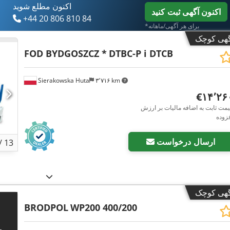
اکنون مطلع شوید
اکنون آگهی ثبت کنید
+44 20 806 810 84
*برای هر آگهی/ماهانه
گهی کوچک
FOD BYDGOSZCZ *
DTBC-P i DTCB
Sierakowska Huta
۳٬۷۱۶ km
‎€۱۴٬۲
مت ثابت به اضافه مالیات بر ارزش
زوده
ارسال درخواست
/
13
گهی کوچک
BRODPOL
WP200 400/200