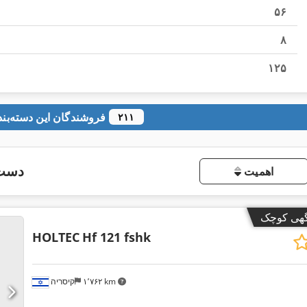
۵۶
۸
۱۲۵
فروشندگان این دسته‌بندی
۲۱۱
دست 
اهمیت
گهی کوچک
HOLTEC
Hf 121 fshk
۱٬۷۶۲ km
קיסריה