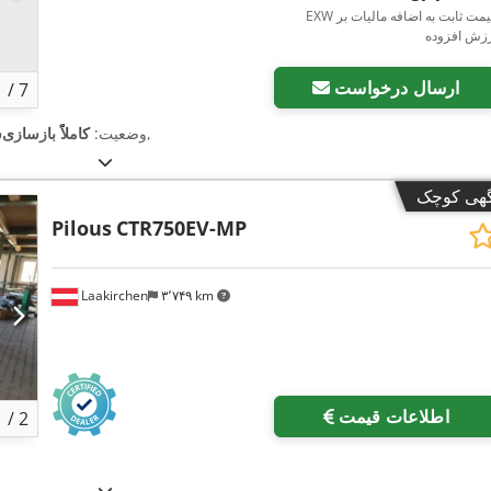
EXW قیمت ثابت به اضافه مالیات بر
رزش افزوده
ارسال درخواست
1
/
7
,
وضعیت:
کاملاً بازسازی
گهی کوچک
Pilous
CTR750EV-MP
Laakirchen
۳٬۷۴۹ km
بیشتر
اطلاعات قیمت
1
/
2