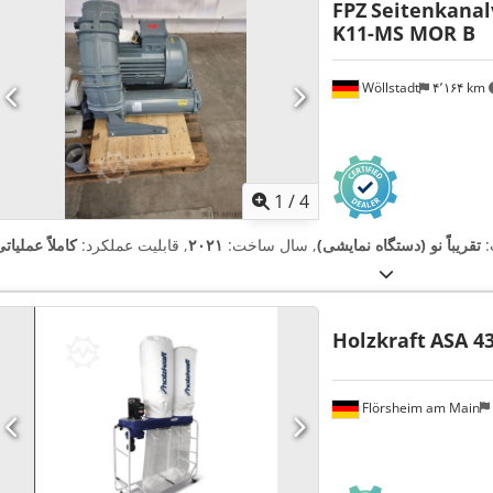
FPZ
Seitenkanal
K11-MS MOR B
Wöllstadt
۴٬۱۶۴ km
1
/
4
:
تقریباً نو (دستگاه نمایشی)
, سال ساخت:
۲۰۲۱
, قابلیت عملکرد:
کاملاً عملیات
Holzkraft
ASA 4
Flörsheim am Main