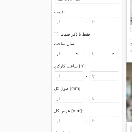
قیمت:
-
فقط با ذکر قیمت
سال ساخت:
-
,
,
ساعت کارکرد [h]:
-
طول کل [mm]:
-
عرض کل [mm]:
-