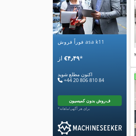
فوراً فروش asa k11
*
‎€۴٫۴۹
از
اکنون مطلع شوید
+44 20 806 810 84
فروش بدون کمیسیون
*برای هر آگهی/ماهانه