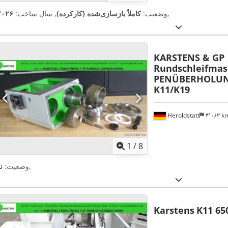
,
وضعیت:
کاملاً بازسازی‌شده (کارکرده)
, سال ساخت:
۲۰۲۶
KARSTENS & GP
Rundschleifmas
PENÜBERHOLUNG
K11/K19
Heroldstatt
۴٬۰۶۲ 
1
/
8
,
وضعیت:
ن
Karstens
K11 65