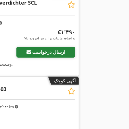
verdichter SCL
‎€۱٬۴۹۰
VB به اضافه مالیات بر ارزش افزوده
ارسال درخواست
,
وضعیت
آگهی کوچک
303
۴٬۱۸۲ km
درخواست تصاویر بیشتر