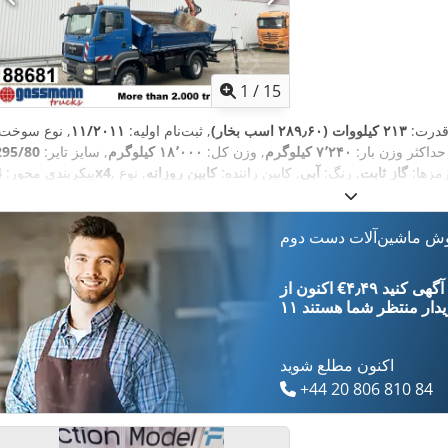
1
/
15
قدرت:
۲۱۳ کیلووات (۲۸۹٫۶۰ اسب بخار)
, ثبت‌نام اولیه:
۱۱/۲۰۱۱
, نوع سوخت:
 حداکثر وزن بار:
۷٬۲۴۰ کیلوگرم
, وزن کل:
۱۸٬۰۰۰ کیلوگرم
, سایز تایر:
رمزها:
گاز ثابت
, رنگ:
آبی
, کابین راننده:
کابین روزانه
, نوع
4x4
پیکربندی محور:
, سیستم تعلیق:
فولاد
, تعداد صندلی‌ها:
۲
, طول فضای بارگیری:
۴٬۲۵۰ میلی‌متر
, ارتفاع فضای بارگیری:
۷۰۰ میلی‌متر
, تجهیزات:
اتصال یدک‌کش, اِی‌بی‌اِس‎, جرثقیل
وش ماشین‌آلات دست دوم
هیدرولیک, قفل دیفرانسیل, قفل مرکزی, چراغ مه شکن, چراغ‌های جلو اضافی,
,
چهار چرخ محرک, کابین, کروز کنترل
‎€۴٫۴۹ ثبت آگهی کنید
یدار
منتظر شما هستند
اکنون مطلع شوید
+44 20 806 810 84