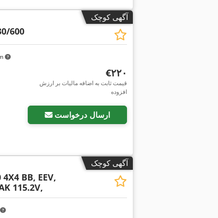
آگهی کوچک
0/600
km
‎€۲۲۰
قیمت ثابت به اضافه مالیات بر ارزش
افزوده
ارسال درخواست
آگهی کوچک
 4X4 BB, EEV,
AK 115.2V,