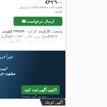
‎€۴۹٬۹۰۰
قیمت ثابت به اضافه مالیات بر ارزش
افزوده
ارسال درخواست
وضعیت:
کارکرده
, کارکرد:
۲۳۷٬۵۹۰ کیلومتر
, 
,
295/80R22.5
دیزل
, وزن خالی:
۱۰٬۷۶۰ کیلوگرم
,
, فاصله بین دو محور:
۳٬۹۰۰ میلی‌متر
, ت
چرخ‌دنده:
مکانیکی
, کلاس انتشار:
یورو ۵
عرض فضای بارگیری:
۲٬۴۴۰ میلی‌متر
فوراً فر
رایانه‌ی روی برد, سطح صدای کم, فرمان 
*
اکنون از 
۱۱ میلیون خر
اکنون آگهی ثبت کنید
*برای هر آگهی/ماهانه
آگهی کوچک