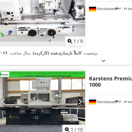
Heroldstatt
۴٬۰۶۲ 
1
/
9
,
وضعیت:
کاملاً بازسازی‌شده (کارکرده)
, سال ساخت:
۲۰۲۶
Karstens Premiu
1000
Heroldstatt
۴٬۰۶۲ 
1
/
10