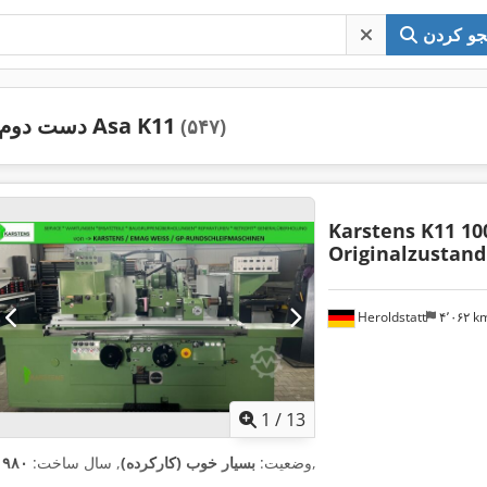
و کردن
دست دوم Asa K11
(۵۴۷)
Karstens K11 10
Originalzustand
Heroldstatt
۴٬۰۶۲ 
1
/
13
,
وضعیت:
بسیار خوب (کارکرده)
, سال ساخت:
۱۹۸۰