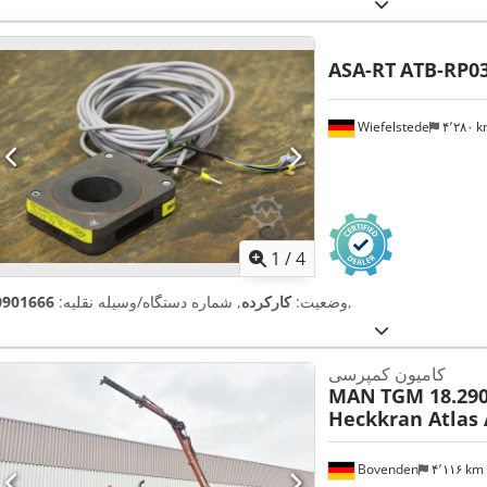
ASA-RT
ATB-RP03
Wiefelstede
۴٬۲۸۰ 
1
/
4
,
وضعیت:
کارکرده
, شماره دستگاه/وسیله نقلیه:
0901666
کامیون کمپرسی
MAN
TGM 18.290
Heckkran Atlas 
Bovenden
۴٬۱۱۶ km