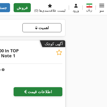
فروش
جستج
زبان
منو
ورود
لیست علاقه‌مندی‌ها
(0)
اهمیت
آگهی کوچک
00
In TOP
 Note 1
km
اطلاعات قیمت