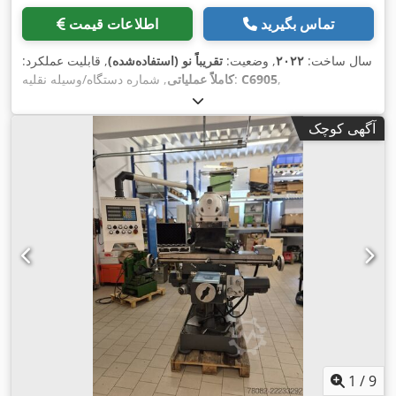
تماس بگیرید
اطلاعات قیمت
سال ساخت:
۲۰۲۲
, وضعیت:
تقریباً نو (استفاده‌شده)
, قابلیت عملکرد:
,
C6905
, شماره دستگاه/وسیله نقلیه:
کاملاً عملیاتی
آگهی کوچک
1
/
9