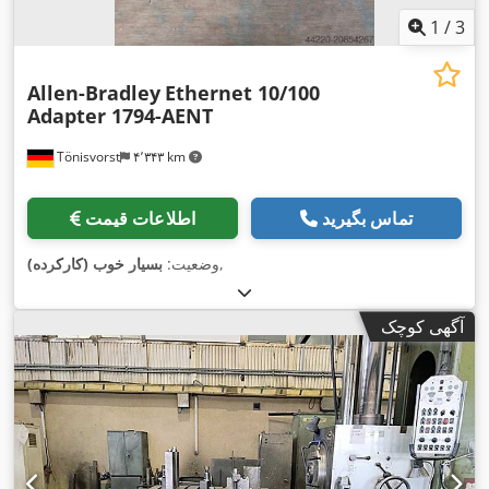
1
/
3
Allen-Bradley
Ethernet 10/100
Adapter 1794-AENT
Tönisvorst
۴٬۳۴۳ km
تماس بگیرید
اطلاعات قیمت
,
وضعیت:
بسیار خوب (کارکرده)
آگهی کوچک