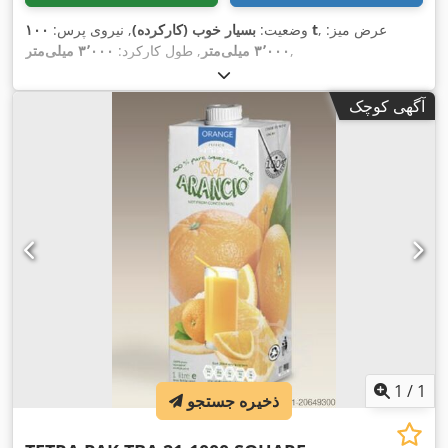
, عرض میز:
۱۰۰ t
وضعیت:
بسیار خوب (کارکرده)
, نیروی پرس:
,
۳٬۰۰۰ میلی‌متر
, طول کارکرد:
۳٬۰۰۰ میلی‌متر
آگهی کوچک
1
/
1
ذخیره جستجو