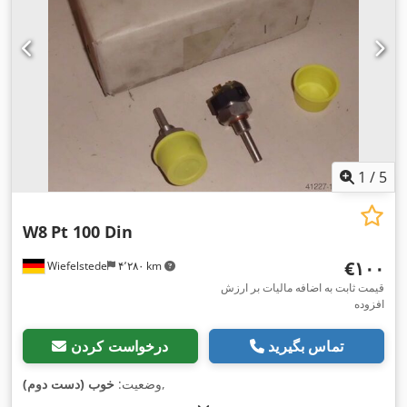
1
/
5
W8
Pt 100 Din
‎€۱۰۰
Wiefelstede
۴٬۲۸۰ km
قیمت ثابت به اضافه مالیات بر ارزش
افزوده
تماس بگیرید
درخواست کردن
,
وضعیت:
خوب (دست دوم)