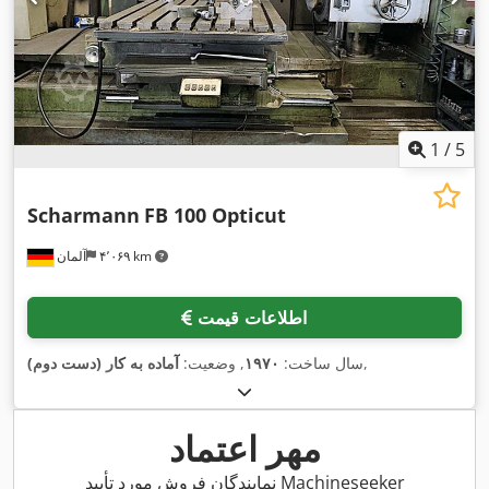
1
/
5
Scharmann
FB 100 Opticut
۴٬۰۶۹ km
آلمان
اطلاعات قیمت
,
سال ساخت:
۱۹۷۰
, وضعیت:
آماده به کار (دست دوم)
مهر اعتماد
نمایندگان فروش مورد تأیید Machineseeker