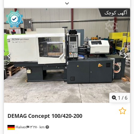
آگهی کوچک
1
/
6
DEMAG
Concept 100/420-200
Halver
۴٬۲۷۰ km