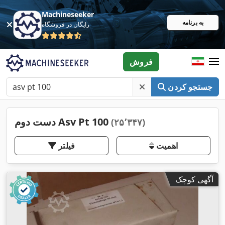
Machineseeker
به برنامه
رایگان در فروشگاه
فروش
جستجو کردن
دست دوم Asv Pt 100
(۲۵٬۳۴۷)
اهمیت
فیلتر
آگهی کوچک