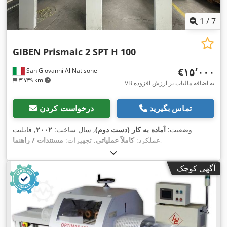
1
/
7
GIBEN
Prismaic 2 SPT H 100
‎€۱۵٬۰۰۰
San Giovanni Al Natisone
۳٬۷۳۹ km
VB به اضافه مالیات بر ارزش افزوده
تماس بگیرید
درخواست کردن
وضعیت:
آماده به کار (دست دوم)
, سال ساخت:
۲۰۰۲
, قابلیت
,
عملکرد:
کاملاً عملیاتی
, تجهیزات:
مستندات / راهنما
آگهی کوچک