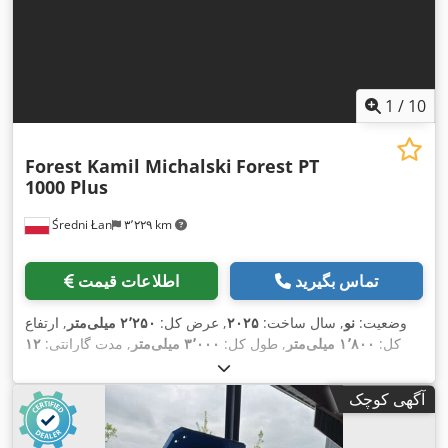
1
/
10
Forest Kamil Michalski
Forest PT
1000 Plus
Średni Łan
۳٬۲۲۹ km
تماس بگیرید
اطلاعات قیمت
وضعیت:
نو
, سال ساخت:
۲۰۲۵
, عرض کل:
۲٬۲۵۰ میلی‌متر
, ارتفاع
کل:
۱٬۸۰۰ میلی‌متر
, طول کل:
۳٬۰۰۰ میلی‌متر
, مدت گارانتی:
۱۲
,
ماه‌ها
, وزن کل:
۷۰۰ کیلوگرم
, قدرت:
۱ کیلووات (۱٫۳۶ اسب بخار)
آگهی کوچک