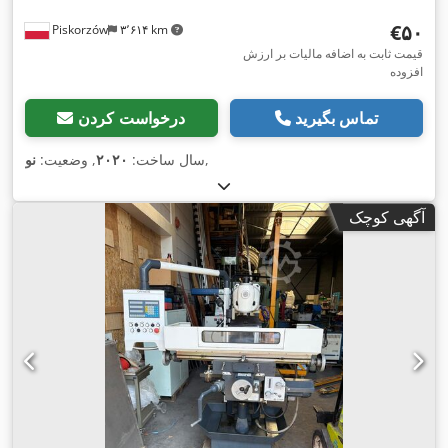
‎€۵۰
Piskorzów
۳٬۶۱۴ km
قیمت ثابت به اضافه مالیات بر ارزش
افزوده
تماس بگیرید
درخواست کردن
,
سال ساخت:
۲۰۲۰
, وضعیت:
نو
آگهی کوچک