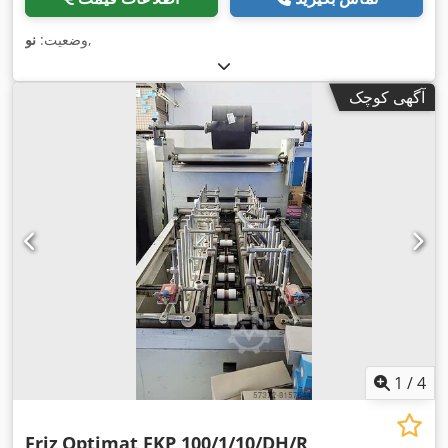
,
وضعیت:
نو
آگهی کوچک
1
/
4
Friz
Optimat FKP 100/1/10/DH/R