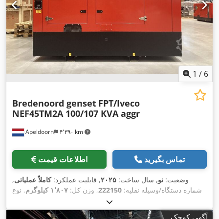
1
/
6
Bredenoord genset
FPT/Iveco
NEF45TM2A 100/107 KVA aggr
Apeldoorn
۴٬۳۹۰ km
تماس بگیرید
اطلاعات قیمت
وضعیت:
نو
, سال ساخت:
۲۰۲۵
, قابلیت عملکرد:
کاملاً عملیاتی
,
شماره دستگاه/وسیله نقلیه:
222150
, وزن کل:
۱٬۸۰۷ کیلوگرم
, نوع
سوخت:
دیزل
, ظرفیت مخزن:
۳۹۰ ل
, رنگ:
قرمز
, قدرت:
۸۰
, فرکانس
۴۰۰ V
کیلووات (۱۰۸٫۷۷ اسب بخار)
, ولتاژ خروجی:
آگهی کوچک