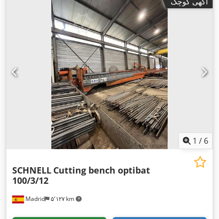
آگهی کوچک
1
/
6
SCHNELL
Cutting bench optibat
100/3/12
Madrid
۵٬۱۲۷ km