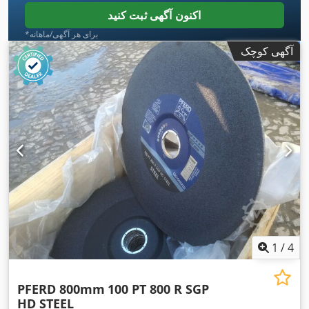
اکنون آگهی ثبت کنید
*برای هر آگهی/ماهانه
آگهی کوچک
1
/
4
PFERD 800mm
100 PT 800 R SGP
HD STEEL