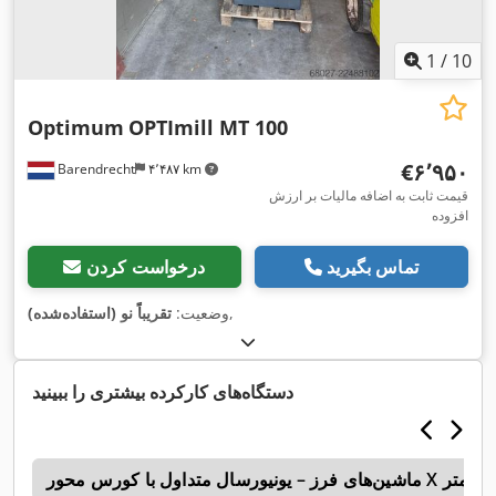
1
/
10
Optimum
OPTImill MT 100
‎€۶٬۹۵۰
Barendrecht
۴٬۴۸۷ km
قیمت ثابت به اضافه مالیات بر ارزش
افزوده
تماس بگیرید
درخواست کردن
,
وضعیت:
تقریباً نو (استفاده‌شده)
دستگاه‌های کارکرده بیشتری را ببینید
n