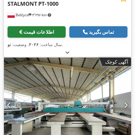
STALMONT
PT-1000
Bełżyce
۳٬۲۹۶ km
تماس بگیرید
اطلاعات قیمت
,
سال ساخت:
۲۰۲۶
, وضعیت:
نو
آگهی کوچک