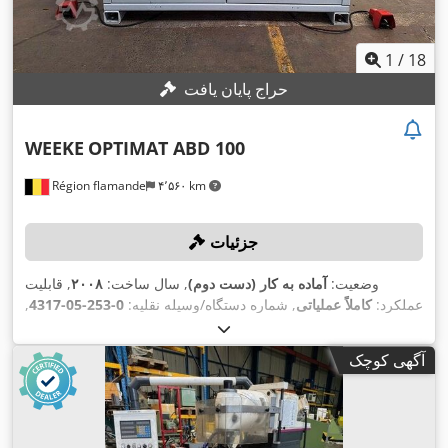
1
/
18
حراج پایان یافت
WEEKE
OPTIMAT ABD 100
Région flamande
۴٬۵۶۰ km
جزئیات
وضعیت:
آماده به کار (دست دوم)
, سال ساخت:
۲۰۰۸
, قابلیت
عملکرد:
کاملاً عملیاتی
, شماره دستگاه/وسیله نقلیه:
0-253-05-4317
,
ارتفاع قطعه کار (حداکثر):
۶۰ میلی‌متر
, طول قطعه کار (حداکثر):
, مدل کنترلر:
۱٬۲۵۰ میلی‌متر
, حداکثر عرض قطعه کار:
۸۰۰ میلی‌متر
آگهی کوچک
Powercontrol PC85T mit Woodwop software
,