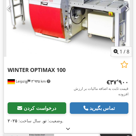
1
/
8
WINTER
OPTIMAX 100
‎€۳۷٬۹۰۰
Leipzig
۳٬۹۴۵ km
قیمت ثابت به اضافه مالیات بر ارزش
افزوده
تماس بگیرید
درخواست کردن
,
وضعیت:
نو
, سال ساخت:
۲۰۲۵