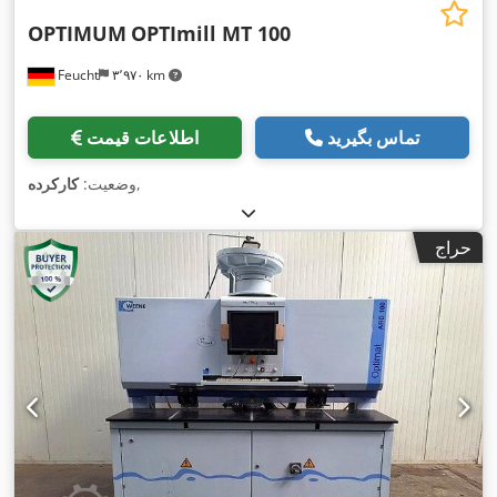
OPTIMUM
OPTImill MT 100
Feucht
۳٬۹۷۰ km
تماس بگیرید
اطلاعات قیمت
,
وضعیت:
کارکرده
حراج