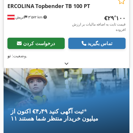
ERCOLINA
Topbender TB 100 PT
‎€۲۹٬۱۰۰
۳٬۵۷۲ km
اتریش
قیمت ثابت به اضافه مالیات بر ارزش
افزوده
تماس بگیرید
درخواست کردن
,
وضعیت:
نو
*
اکنون از ‎€۴٫۴۹ ثبت آگهی کنید
۱۱ میلیون خریدار
منتظر شما هستند