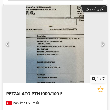
آگهی کوچک
1
/
7
PEZZALATO
PTH1000/100 E
İnönü
۲٬۴۷۵ km