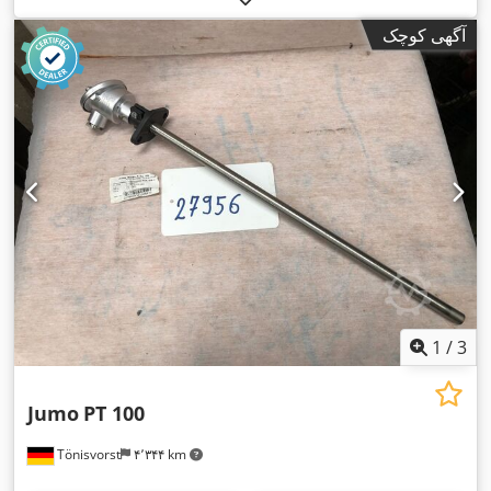
آگهی کوچک
1
/
3
Jumo
PT 100
Tönisvorst
۴٬۳۴۴ km