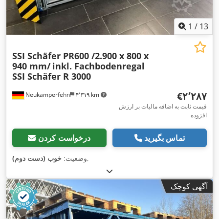
1
/
13
SSI Schäfer PR600 /2.900 x 800 x
940 mm/
inkl. Fachbodenregal
SSI Schäfer R 3000
‎€۲٬۲۸۷
Neukamperfehn
۴٬۳۱۹ km
قیمت ثابت به اضافه مالیات بر ارزش
افزوده
تماس بگیرید
درخواست کردن
,
وضعیت:
خوب (دست دوم)
آگهی کوچک