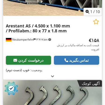
1
/
10
Arestant AS / 4.500 x 1.100 mm
/
Profilabm.: 80 x 77 x 1.8 mm
‎€۱۵۸
Neukamperfehn
۴٬۳۱۹ km
قیمت ثابت به اضافه مالیات بر ارزش
افزوده
تماس بگیرید
درخواست کردن
,
وضعیت:
خوب (دست دوم)
آگهی کوچک