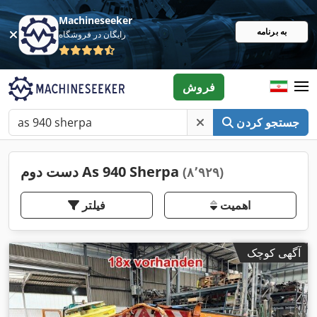
Machineseeker
به برنامه
رایگان در فروشگاه
فروش
جستجو کردن
دست دوم As 940 Sherpa
(۸٬۹۲۹)
اهمیت
فیلتر
آگهی کوچک