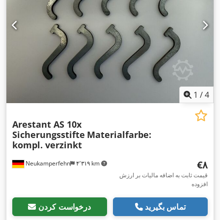
1
/
4
Arestant AS 10x
Sicherungsstifte
Materialfarbe:
kompl. verzinkt
‎€۸
Neukamperfehn
۴٬۳۱۹ km
قیمت ثابت به اضافه مالیات بر ارزش
افزوده
تماس بگیرید
درخواست کردن