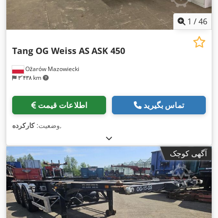
1
/
46
Tang OG Weiss AS
ASK 450
Ożarów Mazowiecki
۳٬۴۳۸ km
تماس بگیرید
اطلاعات قیمت
,
وضعیت:
کارکرده
آگهی کوچک