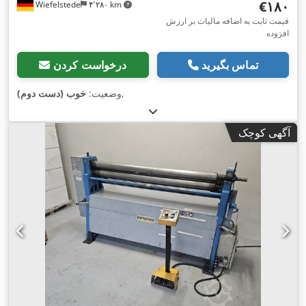
‎€۱۸۰
Wiefelstede
۴٬۲۸۰ km
قیمت ثابت به اضافه مالیات بر ارزش
افزوده
تماس بگیرید
درخواست کردن
,
وضعیت:
خوب (دست دوم)
آگهی کوچک