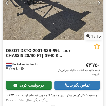
1
/
15
DESOT
DSTO-2001-SSR-99L| adr
CHASSIS 20/30 FT| 3940 K...
‎€۳٬۷۵۰
Berkel en Rodenrijs
۴٬۴۹۳ km
قیمت ثابت به اضافه مالیات بر ارزش
افزوده
تماس بگیرید
درخواست کردن
وضعیت:
کارکرده
, پیکربندی محور:
3 محور
, ثبت‌نام اولیه:
۰۷/۲۰۰۰
,
,
رنگ:
دیگر
, سال ساخت:
۲۰۰۰