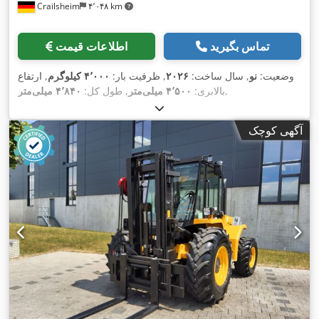
Crailsheim
۴٬۰۴۸ km
تماس بگیرید
اطلاعات قیمت
وضعیت:
نو
, سال ساخت:
۲۰۲۶
, ظرفیت بار:
۴٬۰۰۰ کیلوگرم
, ارتفاع
,
بالابری:
۴٬۵۰۰ میلی‌متر
, طول کل:
۴٬۸۴۰ میلی‌متر
آگهی کوچک