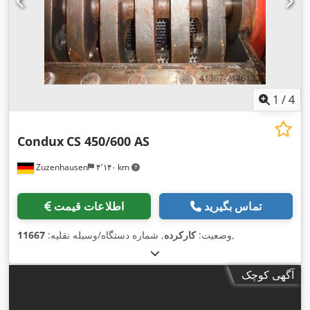
1
/
4
Condux
CS 450/600 AS
Zuzenhausen
۴٬۱۴۰ km
تماس بگیرید
اطلاعات قیمت
,
وضعیت:
کارکرده
, شماره دستگاه/وسیله نقلیه:
11667
آگهی کوچک