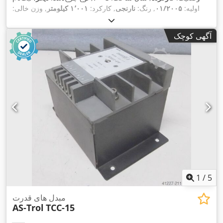
اولیه:
۰۱/۲۰۰۵
, رنگ:
نارنجی
, کارکرد:
۱٬۰۰۱ کیلومتر
, وزن خالی:
,
۱٬۶۰۵ کیلوگرم
, کابین راننده:
دیگر
آگهی کوچک
1
/
5
مبدل های قدرت
AS-Trol
TCC-15