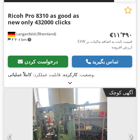
Ricoh Pro 8310 as good as
new
only 432000 clicks
‎€۱۱٬۴۹۰
Langenfeld (Rheinland)
۴٬۳۰۶ km
EXW قیمت ثابت به اضافه مالیات بر
ارزش افزوده
تماس بگیرید
درخواست کردن
,
وضعیت:
کارکرده
, قابلیت عملکرد:
کاملاً عملیاتی
آگهی کوچک