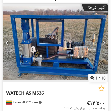
آگهی کوچک
1
/
10
WATECH AS
MS36
‎€۱۲٬۵۰۰
Kaunas
۳٬۴۱۰ km
CPT VB به اضافه مالیات بر ارزش