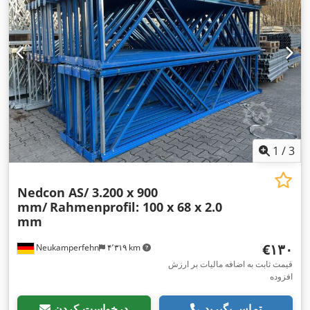
1
/
3
Nedcon AS/ 3.200 x 900
mm/
Rahmenprofil: 100 x 68 x 2.0
mm
‎€۱۳۰
Neukamperfehn
۴٬۳۱۹ km
قیمت ثابت به اضافه مالیات بر ارزش
افزوده
تماس بگیرید
درخواست کردن