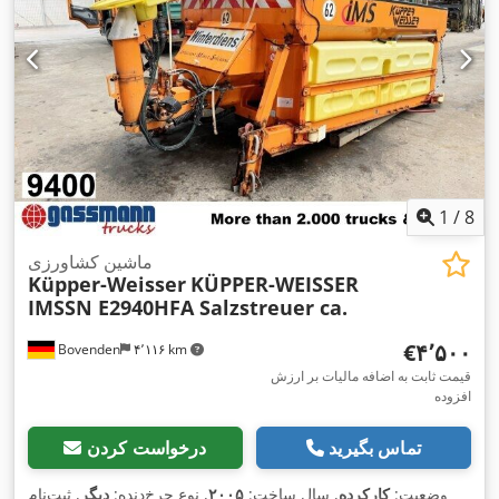
1
/
8
ماشین کشاورزی
Küpper-Weisser
KÜPPER-WEISSER
IMSSN E2940HFA Salzstreuer ca.
‎€۴٬۵۰۰
Bovenden
۴٬۱۱۶ km
قیمت ثابت به اضافه مالیات بر ارزش
افزوده
تماس بگیرید
درخواست کردن
وضعیت:
کارکرده
, سال ساخت:
۲۰۰۵
, نوع چرخ‌دنده:
دیگر
, ثبت‌نام