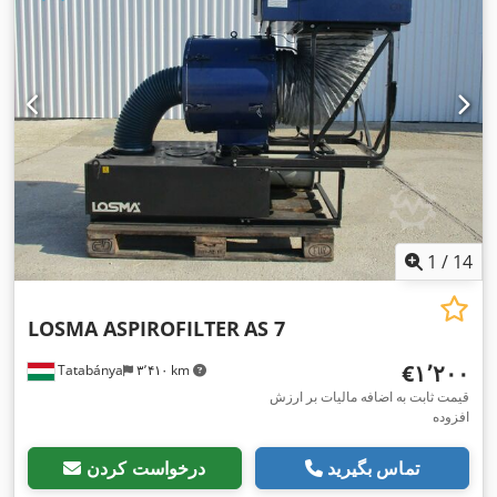
تابلو کنترل:
۳٬۷۵۰ میلی‌متر
, عرض کابین کنترل:
۱٬۱۷۰ میلی‌متر
,
,
وزن کل:
۳۰۰ کیلوگرم
1
/
14
LOSMA ASPIROFILTER
AS 7
‎€۱٬۲۰۰
Tatabánya
۳٬۴۱۰ km
قیمت ثابت به اضافه مالیات بر ارزش
افزوده
تماس بگیرید
درخواست کردن