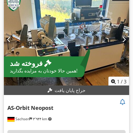
فروخته شد
همین حالا خودتان به مزایده بگذارید!
1
/
3
حراج پایان یافت
AS-Orbit
Neopost
Sachsen
۳٬۹۴۴ km