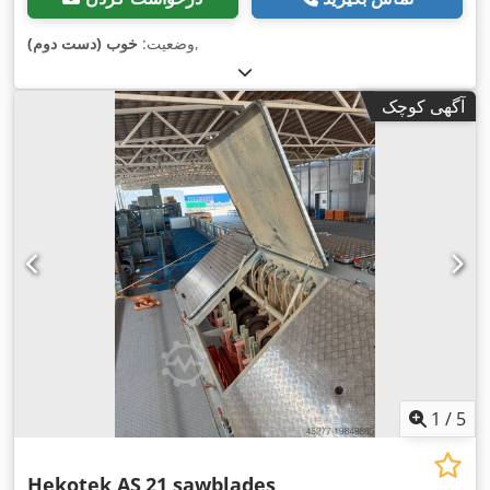
,
وضعیت:
خوب (دست دوم)
آگهی کوچک
1
/
5
Hekotek AS
21 sawblades