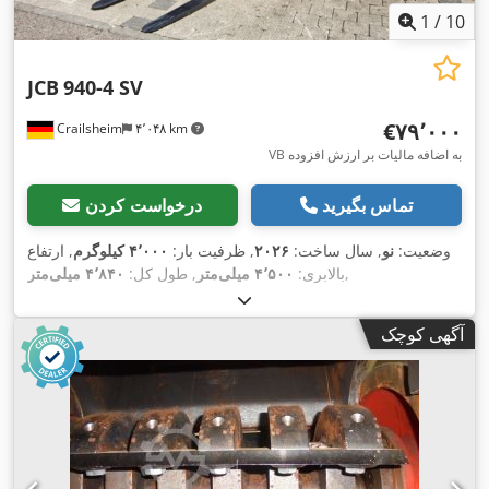
1
/
10
JCB
940-4 SV
‎€۷۹٬۰۰۰
Crailsheim
۴٬۰۴۸ km
VB به اضافه مالیات بر ارزش افزوده
تماس بگیرید
درخواست کردن
وضعیت:
نو
, سال ساخت:
۲۰۲۶
, ظرفیت بار:
۴٬۰۰۰ کیلوگرم
, ارتفاع
,
بالابری:
۴٬۵۰۰ میلی‌متر
, طول کل:
۴٬۸۴۰ میلی‌متر
آگهی کوچک