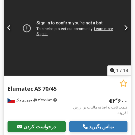
1
/
14
Elumatec
AS 70/45
‎€۲٬۶۰۰
۳٬۷۵۵ km
جمهوری چک
قیمت ثابت به اضافه مالیات بر ارزش
افزوده
تماس بگیرید
درخواست کردن