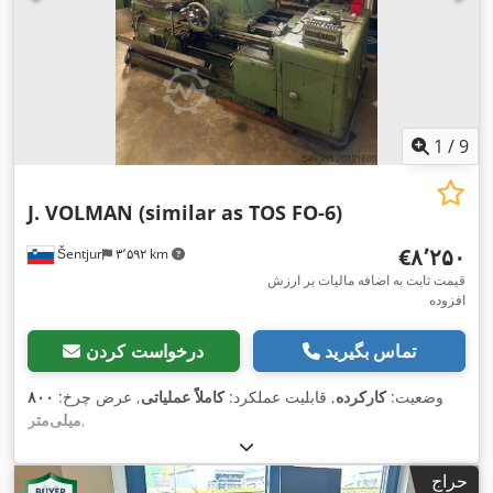
1
/
9
J. VOLMAN (similar as TOS FO-6)
‎€۸٬۲۵۰
Šentjur
۳٬۵۹۲ km
قیمت ثابت به اضافه مالیات بر ارزش
افزوده
تماس بگیرید
درخواست کردن
وضعیت:
کارکرده
, قابلیت عملکرد:
کاملاً عملیاتی
, عرض چرخ:
۸۰۰
,
میلی‌متر
حراج