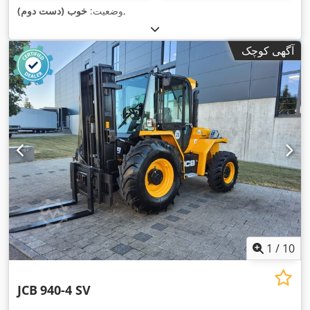
,
وضعیت:
خوب (دست دوم)
آگهی کوچک
1
/
10
JCB
940-4 SV