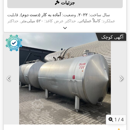
جزئیات
سال ساخت:
۲۰۲۲
, وضعیت:
آماده به کار (دست دوم)
, قابلیت
عملکرد:
کاملاً عملیاتی
, حداکثر عرض کاغذ:
۵۲۰ میلی‌متر
, حداکثر
,
۶۰۰ نقطه در اینچ (DPI)
ارتفاع کاغذ:
۷۶۲ میلی‌متر
, حداکثر وضوح:
شماره دستگاه/وسیله نقلیه:
63507120672
, ظرفیت تولید:
۴۰٬۰۰۰
آگهی کوچک
,
واحد/ساعت
1
/
4