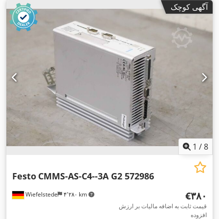
آگهی کوچک
1
/
8
Festo
CMMS-AS-C4--3A G2 572986
‎€۳۸۰
Wiefelstede
۴٬۲۸۰ km
قیمت ثابت به اضافه مالیات بر ارزش
افزوده