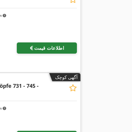
km
اطلاعات قیمت
آگهی کوچک
pfe 731 - 745 -
km