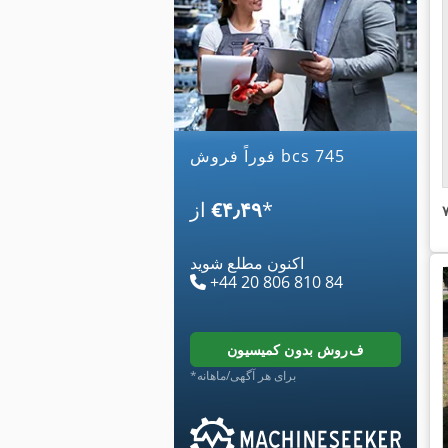
فوراً فروش bcs 745
*
‎€۴٫۴۹
از
اکنون مطلع شوید
+44 20 806 810 84
فروش بدون کمیسیون
*برای هر آگهی/ماهانه