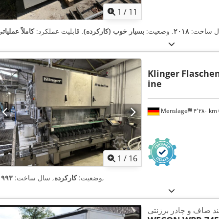
1
/
11
ل ساخت:
۲۰۱۸
, وضعیت:
بسیار خوب (کارکرده)
, قابلیت عملکرد:
کاملاً عملیات
Klinger
Flasche
ine
Menslage
۴٬۲۸۰ km
1
/
16
,
وضعیت:
کارکرده
, سال ساخت:
۱۹۹۳
ربند صاف و چادر برزنتی