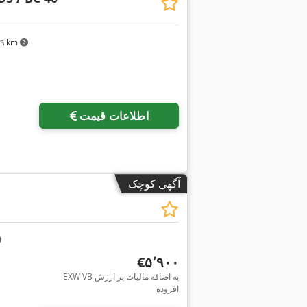
۲۸۹ km
درخواست تص
اطلاعات قیمت
آگهی کوچک
‎€۵٬۹۰۰
EXW VB به اضافه مالیات بر ارزش
افزوده