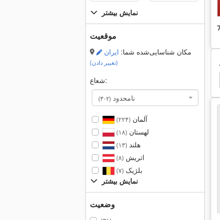
نمایش بیشتر
موقعیت
مکان شناسایی‌شده شما:
ایران
(تغییر دادن)
oll Joki
International 1700
International 1586
شعاع:
نامحدود
(۳۰۲)
آلمان
(۲۲۴)
لهستان
(۱۸)
هلند
(۱۳)
اتریش
(۸)
بلژیک
(۷)
نمایش بیشتر
وضعیت