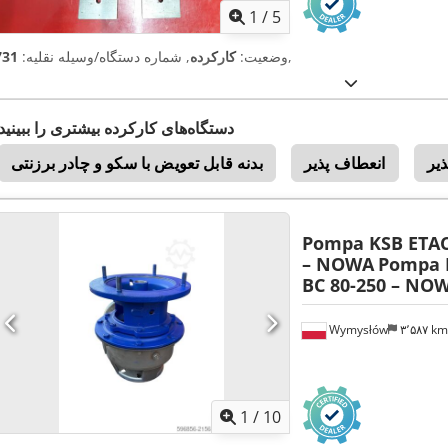
1
/
5
,
وضعیت:
کارکرده
, شماره دستگاه/وسیله نقلیه:
731
دستگاه‌های کارکرده بیشتری را ببینید
یر
انعطاف پذیر
بدنه قابل تعویض با سکو و چادر برزنتی
Pompa KSB ETA
– NOWA
Pompa 
BC 80-250 – NO
Wymysłów
۳٬۵۸۷ k
1
/
10