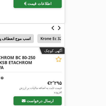
اطلاعات قیمت
ر قطب برگشت پذیر
Krone Ec 320
اسب موج انعطاف پذ
آگهی کوچک
CHROM BC 80-250
KSB ETACHROM
WA
m
‎€۲٬۲۹۵
قیمت ثابت به اضافه مالیات بر ارزش
افزوده
ارسال درخواست