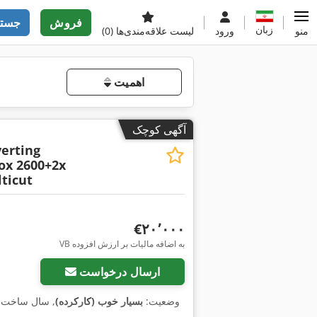
فروش
جستج
زبان
منو
ورود
لیست علاقه‌مندی‌ها
(0)
اهمیت
آگهی کوچک
verting
ox 2600+2x
ticut
‎€۲۰٬۰۰۰
VB به اضافه مالیات بر ارزش افزوده
ارسال درخواست
وضعیت:
بسیار خوب (کارکرده)
, سال ساخت: