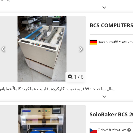
BCS COMPUTER
Barsbüttel
۴٬۱۵۶ k
1
/
6
,
سال ساخت:
۱۹۹۰
, وضعیت:
کارکرده
, قابلیت عملکرد:
کاملاً عملیات
SoloBaker
BCS 2
Orlová
۳٬۴۸۶ km