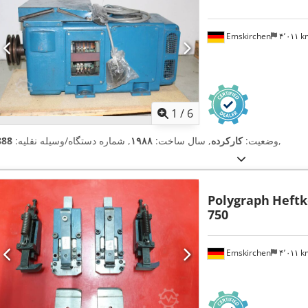
Emskirchen
۴٬۰۱۱ 
1
/
6
,
وضعیت:
کارکرده
, سال ساخت:
۱۹۸۸
, شماره دستگاه/وسیله نقلیه:
888
Polygraph
Heftkö
750
Emskirchen
۴٬۰۱۱ 