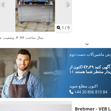
1
/
9
,
سال ساخت:
۲۰۲۶
, وضعیت:
ن
وش ماشین‌آلات دست دوم
‎€۴٫۴۹ ثبت آگهی کنید
یدار
منتظر شما هستند
اکنون مطلع شوید
+44 20 806 810 84
Brehmer - VEB
L