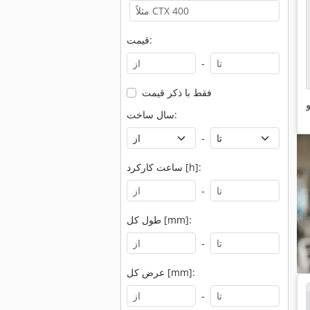
قیمت:
-
فقط با ذکر قیمت
و
سال ساخت:
-
ساعت کارکرد [h]:
-
طول کل [mm]:
-
عرض کل [mm]:
-