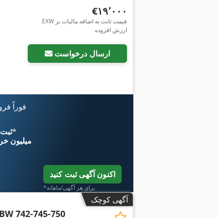
‎€۱۹٬۰۰۰
EXW قیمت ثابت به اضافه مالیات بر
ارزش افزوده
ارسال درخواست
فوراً فر
*
اکنون از 
۱۱ میلیون خر
اکنون آگهی ثبت کنید
*برای هر آگهی/ماهانه
آگهی کوچک
BW 742-745-750