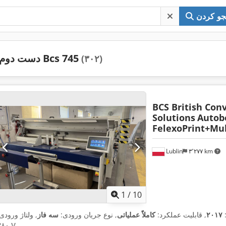
و کردن
دست دوم Bcs 745
(۳۰۲)
BCS British Con
Solutions
Autob
FelexoPrint+Mul
Lublin
۳٬۲۷۷ km
1
/
10
۲۰۱۷
, قابلیت عملکرد:
کاملاً عملیاتی
, نوع جریان ورودی:
سه فاز
, ولتاژ ورودی
۳۸۰ V
,