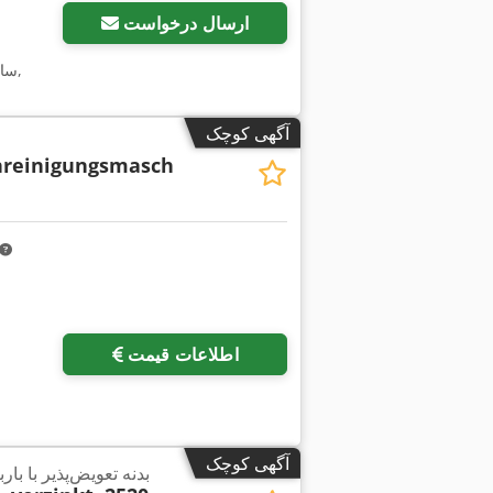
ارسال درخواست
,
سا
آگهی کوچک
nreinigungsmasch
اطلاعات قیمت
آگهی کوچک
بدنه تعویض‌پذیر با با