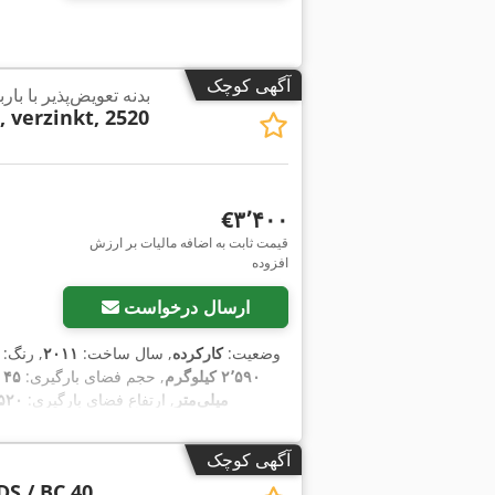
آگهی کوچک
بدنه تعویض‌پذیر با با
 verzinkt, 2520
‎€۳٬۴۰۰
قیمت ثابت به اضافه مالیات بر ارزش
افزوده
ارسال درخواست
وضعیت:
کارکرده
, سال ساخت:
۲۰۱۱
, رنگ:
۲٬۵۹۰ کیلوگرم
, حجم فضای بارگیری:
۴۵ متر مکعب
میلی‌متر
, ارتفاع فضای بارگیری:
۲٬۵۲۰ میل
آگهی کوچک
DS / BC 40