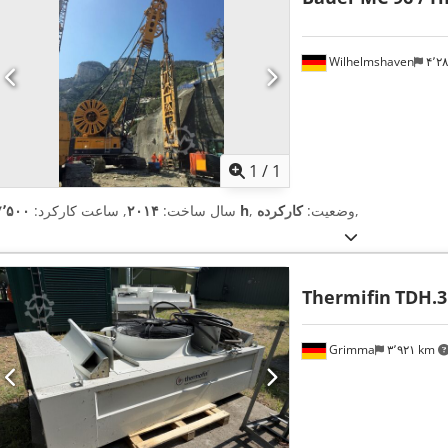
Wilhelmshaven
۴٬
اویر بیشتر
1
/
1
,
, وضعیت:
کارکرده
۷٬۵۰۰ h
سال ساخت:
۲۰۱۴
, ساعت کارکرد:
Thermifin
TDH.3
Grimma
۳٬۹۲۱ km