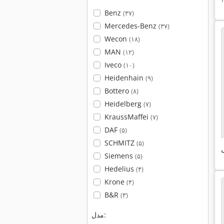
Benz
(۳۷)
Mercedes-Benz
(۳۷)
Wecon
(۱۸)
MAN
(۱۲)
Iveco
(۱۰)
Heidenhain
(۹)
Bottero
(۸)
Heidelberg
(۷)
KraussMaffei
(۷)
DAF
(۵)
SCHMITZ
(۵)
ی
Siemens
(۵)
Hedelius
(۴)
Krone
(۴)
B&R
(۳)
مدل: