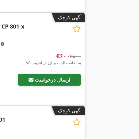
آگهی کوچک
S
CP 801-x
m
‎€۶۰۰
‎€۸۰۰
VB به اضافه مالیات بر ارزش افزوده
ارسال درخواست
آگهی کوچک
01