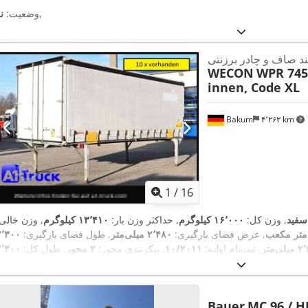
,
وضعیت:
ن
ربند صاف و چادر برزنتی
WECON
WPR 745,
innen, Code XL
Bakum
۴٬۲۶۲ km
1
/
16
سفید
, وزن کل:
۱۶٬۰۰۰ کیلوگرم
, حداکثر وزن بار:
۱۳٬۴۱۰ کیلوگرم
, وزن خالی:
, عرض فضای بارگیری:
۲٬۴۸۰ میلی‌متر
, طول فضای بارگیری:
۷٬۳۰۰
ی‌متر
, ثبت‌نام اولیه:
۱۰/۲۰۱۱
, پیکربندی محور:
۲ محور
, طول کل:
۷٬۳۰۰
,
میلی‌متر
, کابین راننده:
کابین روزانه
, کلاس انتشار:
هیچ
, تجهیزات:
ثبت کامیون
Bauer
MC 96 / H