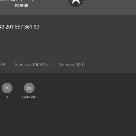
49 201 857 861 80
903
Neuson 1903 Rd
Neuson 2001
X
LinkedIn