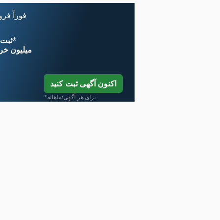
فوراً فر
*
اکنون از 
۱۱ میلیون خر
اکنون آگهی ثبت کنید
*برای هر آگهی/ماهانه