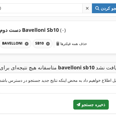
و کردن
دست دوم Bavelloni Sb10
(۰)
BAVELLONI
SB10
حذف همه فیلترها
افت نشد
bavelloni sb10
متاسفانه هیچ نتیجه‌ای برای
ذخیره جستجو