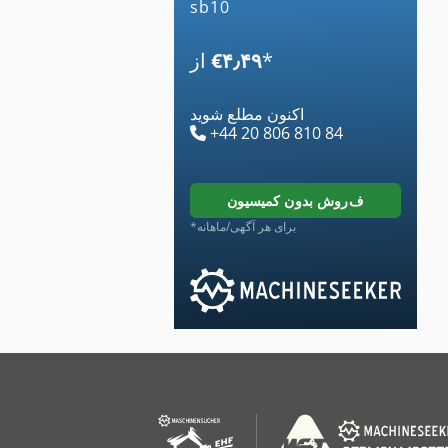
sb10
*
‎€۴٫۴۹
از
اکنون مطلع شوید
+44 20 806 810 84
فروش بدون کمیسیون
*برای هر آگهی/ماهانه