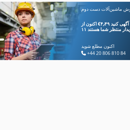
Elumatec St 225
Panhans Euro 10
وش ماشین‌آلات دست دوم
Flott 10 Stw Electronic
Panhans Wellus
‎€۴٫۴۹ ثبت آگهی کنید
یدار
منتظر شما هستند
اکنون مطلع شوید
+44 20 806 810 84