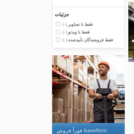
جزئیات
فقط با تصاویر
(۰)
فقط با ویدئو
(۰)
فقط فروشندگان تأییدشده
(۰)
فوراً فروش bavelloni