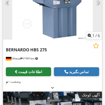
1
/
6
BERNARDO
HBS 275
Ahaus
۴٬۳۲۳ km
تماس بگیرید
اطلاعات قیمت
,
وضعیت:
نو
آگهی کوچک