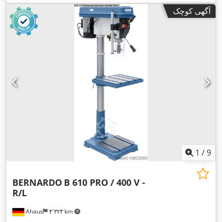
آگهی کوچک
1
/
9
BERNARDO
B 610 PRO / 400 V -
R/L
Ahaus
۴٬۳۲۳ km