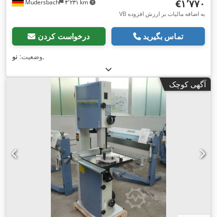
‎€۱٬۷۷۰
Mudersbach
۴٬۲۳۱ km
VB به اضافه مالیات بر ارزش افزوده
تماس بگیرید
درخواست کردن
,
وضعیت:
نو
آگهی کوچک