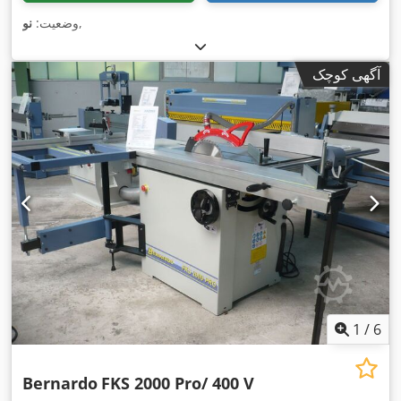
,
وضعیت:
نو
آگهی کوچک
1
/
6
Bernardo
FKS 2000 Pro/ 400 V