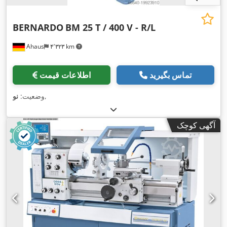
BERNARDO
BM 25 T / 400 V - R/L
Ahaus
۴٬۳۲۳ km
تماس بگیرید
اطلاعات قیمت
,
وضعیت:
نو
آگهی کوچک