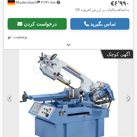
‎€۶٬۹۹۰
Mudersbach
۴٬۲۳۱ km
VB به اضافه مالیات بر ارزش افزوده
تماس بگیرید
درخواست کردن
,
وضعیت:
نو
آگهی کوچک