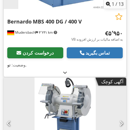
1
/
13
Bernardo
MBS 400 DG / 400 V
‎€۵٬۹۵۰
Mudersbach
۴٬۲۳۱ km
VB به اضافه مالیات بر ارزش افزوده
تماس بگیرید
درخواست کردن
,
وضعیت:
نو
آگهی کوچک