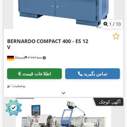
1
/
10
BERNARDO
COMPACT 400 - ES 12
V
Ahaus
۴٬۳۲۳ km
تماس بگیرید
اطلاعات قیمت
,
وضعیت:
نو
آگهی کوچک