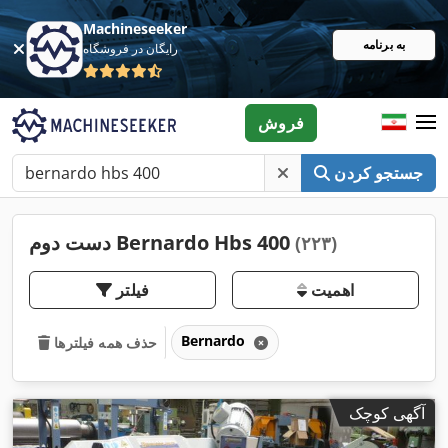
Machineseeker
به برنامه
رایگان در فروشگاه
فروش
جستجو کردن
دست دوم Bernardo Hbs 400
(۲۲۳)
اهمیت
فیلتر
Bernardo
حذف همه فیلترها
آگهی کوچک