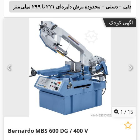
افقی – دستی – محدوده برش دایره‌ای ۲۲۱ تا ۲۹۹ میلی‌متر
a
آگهی کوچک
1
/
15
Bernardo
MBS 600 DG / 400 V