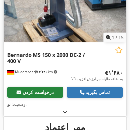
1
/
15
Bernardo
MS 150 x 2000 DC-2 /
400 V
‎€۱٬۶۸۰
Mudersbach
۴٬۲۳۱ km
VB به اضافه مالیات بر ارزش افزوده
تماس بگیرید
درخواست کردن
,
وضعیت:
نو
مهر اعتماد