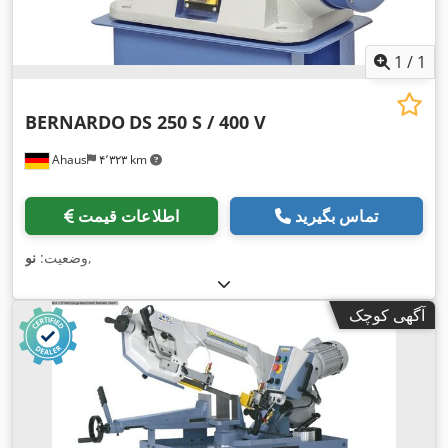
1
/
1
BERNARDO
DS 250 S / 400 V
Ahaus
۴٬۳۲۳ km
تماس بگیرید
اطلاعات قیمت
,
وضعیت:
نو
آگهی کوچک