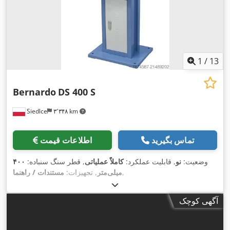
1
/
13
Bernardo
DS 400 S
Siedlce
۳٬۳۴۸ km
تماس بگیرید
اطلاعات قیمت
وضعیت:
نو
, قابلیت عملکرد:
کاملاً عملیاتی
, قطر سنگ سنباده:
۴۰۰
,
میلی‌متر
, تجهیزات:
مستندات / راهنما
آگهی کوچک