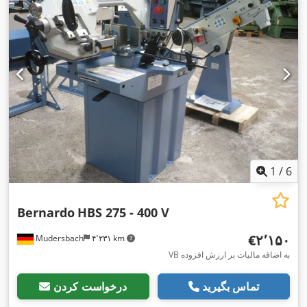
1
/
6
Bernardo
HBS 275 - 400 V
‎€۲٬۱۵۰
Mudersbach
۴٬۲۳۱ km
VB به اضافه مالیات بر ارزش افزوده
تماس بگیرید
درخواست کردن