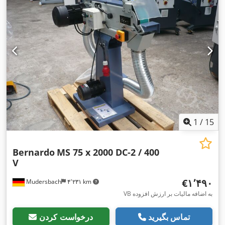
1
/
15
Bernardo
MS 75 x 2000 DC-2 / 400
V
‎€۱٬۴۹۰
Mudersbach
۴٬۲۳۱ km
VB به اضافه مالیات بر ارزش افزوده
تماس بگیرید
درخواست کردن