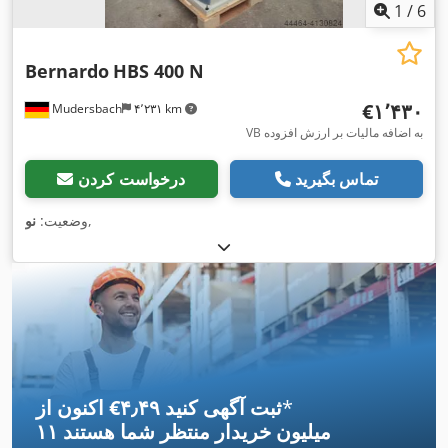
1
/
6
Bernardo
HBS 400 N
‎€۱٬۴۳۰
Mudersbach
۴٬۲۳۱ km
VB به اضافه مالیات بر ارزش افزوده
تماس بگیرید
درخواست کردن
,
وضعیت:
نو
*
اکنون از ‎€۴٫۴۹ ثبت آگهی کنید
۱۱ میلیون خریدار
منتظر شما هستند