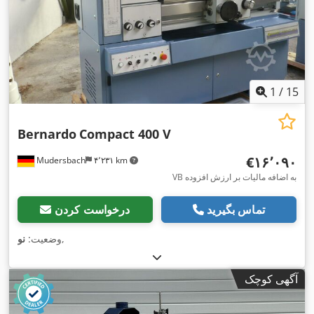
1
/
15
Bernardo
Compact 400 V
‎€۱۶٬۰۹۰
Mudersbach
۴٬۲۳۱ km
VB به اضافه مالیات بر ارزش افزوده
تماس بگیرید
درخواست کردن
,
وضعیت:
نو
آگهی کوچک