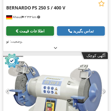
BERNARDO
PS 250 S / 400 V
Ahaus
۴٬۳۲۳ km
تماس بگیرید
اطلاعات قیمت
,
وضعیت:
نو
آگهی کوچک