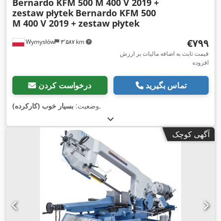
Bernardo KFM 500 M 400 V 2019 +
zestaw płytek
Bernardo KFM 500
M 400 V 2019 + zestaw płytek
‎€۷۹۹
Wymysłów
۳٬۵۸۷ km
قیمت ثابت به اضافه مالیات بر ارزش
افزوده
تماس بگیرید
درخواست کردن
,
وضعیت:
بسیار خوب (کارکرده)
آگهی کوچک