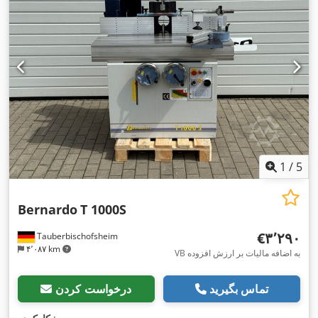
1
/
5
Bernardo
T 1000S
‎€۳٬۲۹۰
Tauberbischofsheim
۴٬۰۸۷ km
VB به اضافه مالیات بر ارزش افزوده
تماس بگیرید
درخواست کردن