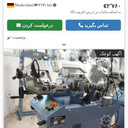
‎€۲٬۷۶۰
Mudersbach
۴٬۲۳۱ km
VB به اضافه مالیات بر ارزش افزوده
تماس بگیرید
درخواست کردن
,
وضعیت:
نو
آگهی کوچک