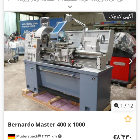
,
نشان CE
تجهیزات:
آگهی کوچک
1
/
12
Bernardo
Master 400 x 1000
‎€۸٬۳۳۰
Mudersbach
۴٬۲۳۱ km