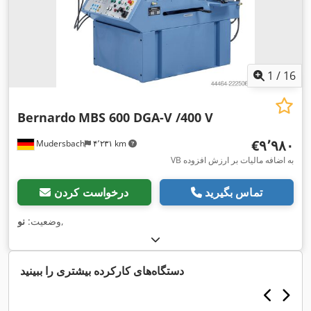
1
/
16
Bernardo
MBS 600 DGA-V /400 V
‎€۹٬۹۸۰
Mudersbach
۴٬۲۳۱ km
VB به اضافه مالیات بر ارزش افزوده
تماس بگیرید
درخواست کردن
,
وضعیت:
نو
دستگاه‌های کارکرده بیشتری را ببینید