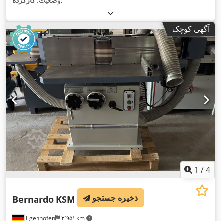
,
وضعیت:
کارکرده
آگهی کوچک
1
/
4
ذخیره جستجو
Bernardo
KSM 3000 C
Egenhofen
۳٬۹۵۱ km