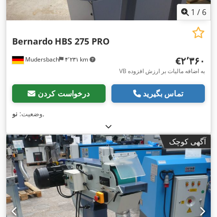
1
/
6
Bernardo
HBS 275 PRO
‎€۲٬۳۶۰
Mudersbach
۴٬۲۳۱ km
VB به اضافه مالیات بر ارزش افزوده
تماس بگیرید
درخواست کردن
,
وضعیت:
نو
آگهی کوچک