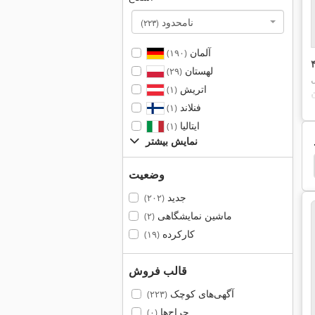
نامحدود
(۲۲۳)
آلمان
(۱۹۰)
لهستان
(۲۹)
اتریش
(۱)
فنلاند
(۱)
ایتالیا
(۱)
نمایش بیشتر
Cazeneuve
بار کششي
دفترچه راهنما
راهنما
وضعیت
جدید
(۲۰۲)
ماشین نمایشگاهی
(۲)
کارکرده
(۱۹)
قالب فروش
آگهی‌های کوچک
(۲۲۳)
حراج‌ها
(۰)