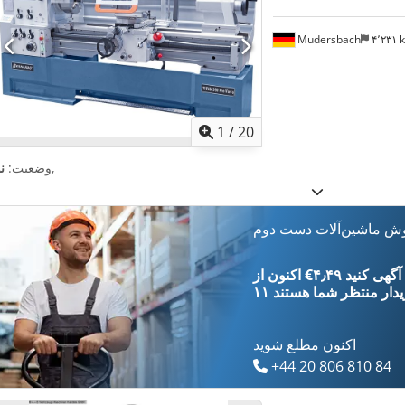
Mudersbach
۴٬۲۳۱
1
/
20
,
وضعیت:
ن
وش ماشین‌آلات دست دوم
‎€۴٫۴۹ ثبت آگهی کنید
یدار
منتظر شما هستند
اکنون مطلع شوید
+44 20 806 810 84