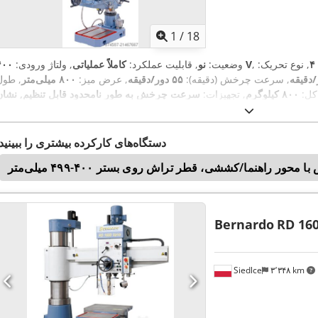
1
/
18
, نوع تحریک:
۴۰۰ V
وضعیت:
نو
, قابلیت عملکرد:
کاملاً عملیاتی
, ولتاژ ورودی:
, سرعت چرخش (دقیقه):
۵۵ دور/دقیقه
, عرض میز:
۸۰۰ میلی‌متر
, طول
کل:
۸۰۰ کیلوگرم
, تجهیزات:
دستگاه‌های کارکرده بیشتری را ببینید
محور راهنما/کششی، قطر تراش روی بستر ۴۰۰-۴۹۹ میلی‌متر
Bernardo
RD 160
Siedlce
۳٬۳۴۸ km