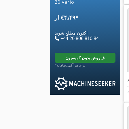
20 vario
*
‎€۴٫۴۹
از
اکنون مطلع شوید
+44 20 806 810 84
فروش بدون کمیسیون
*برای هر آگهی/ماهانه