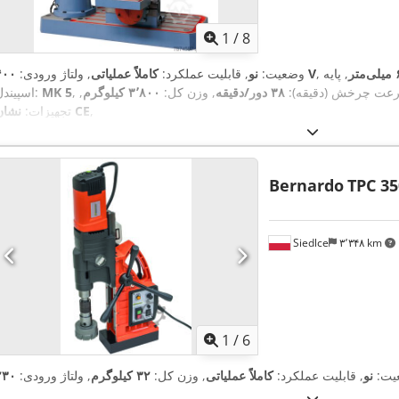
1
/
8
تر
, پایه
۴۰۰ V
وضعیت:
نو
, قابلیت عملکرد:
کاملاً عملیاتی
, ولتاژ ورودی:
رعت چرخش (دقیقه):
۳۸ دور/دقیقه
, وزن کل:
۳٬۸۰۰ کیلوگرم
,
MK 5
اسپیندل:
,
نشان CE
تجهیزات:
Bernardo
TPC 3
Siedlce
۳٬۳۴۸ km
1
/
6
یت:
نو
, قابلیت عملکرد:
کاملاً عملیاتی
, وزن کل:
۳۲ کیلوگرم
, ولتاژ ورودی: