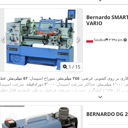
Bernardo
SMART
VARIO
Siedlce
۳٬۳۴۸ km
1
/
15
کاری بر روی کشویی عرضی:
۲۵۵ میلی‌متر
, سوراخ اسپیندل:
۵۲ میلی‌متر
, قطر
ی:
۱٬۰۰۰ میلی‌متر
, حداکثر سرعت اسپیندل:
۳٬۰۰۰ دور/دقیقه
, سرعت اسپیندل
وزن کل:
۱٬۱۴۵ کیلوگرم
, تجهیزات:
سرعت چرخش به طور نامحدود قابل تنظیم
BERNARDO
DG 2