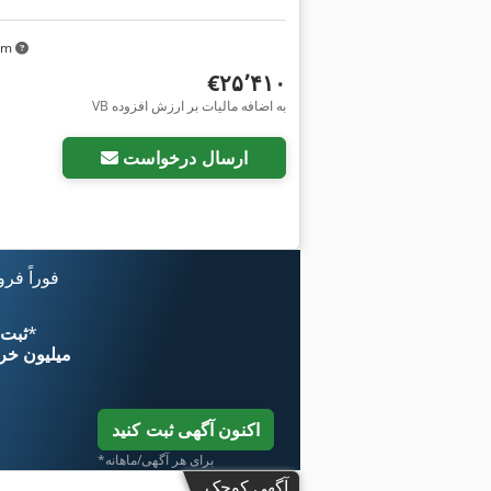
 km
‎€۲۵٬۴۱۰
VB به اضافه مالیات بر ارزش افزوده
ارسال درخواست
فوراً فر
*
اکنون از 
۱۱ میلیون خر
اکنون آگهی ثبت کنید
*برای هر آگهی/ماهانه
آگهی کوچک