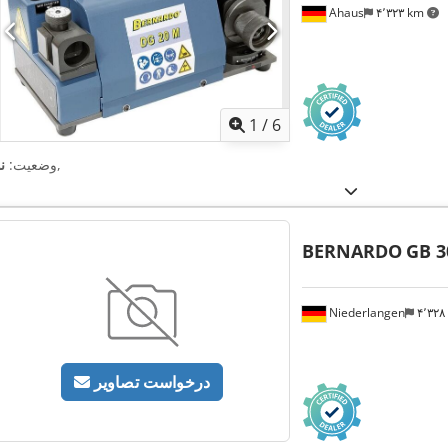
Ahaus
۴٬۳۲۳ km
1
/
6
,
وضعیت:
ن
BERNARDO
GB 3
Niederlangen
۴٬۳۲
درخواست تصاویر