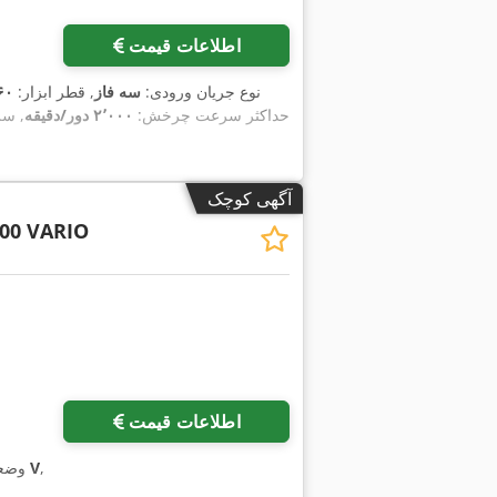
اطلاعات قیمت
, نوع جریان ورودی:
سه فاز
, قطر ابزار:
۶۰ میلی‌م
, حداکثر سرعت چرخش:
۲٬۰۰۰ دور/دقیقه
, س
آگهی کوچک
500 VARIO
اطلاعات قیمت
,
۲۳۰ V
وضع