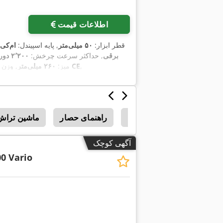
اطلاعات قیمت
, قطر ابزار:
۵۰ میلی‌متر
, پایه اسپیندل:
ام‌کی ۴
برقی
, حداکثر سرعت چرخش:
۲٬۲۰۰ دور/دقیقه
,
سرعت چرخش به طور نامحدود قابل تنظیم, نشان CE
میز:
۲۶۰ میلی‌متر
, وزن 
ر کششي
دفترچه راهنما
راهنمای حصار
ماشین تراش با 
آگهی کوچک
0 Vario