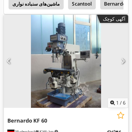
Bernardo
Scantool
ماشین‌های سنباده نواری
ا
آگهی کوچک
1
/
6
Bernardo
KF 60
Mudersbach
۴٬۲۳۱ km