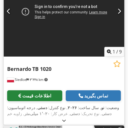
1
/
9
Bernardo
TB 1020
Siedlce
۳٬۳۴۸ km
تماس بگیرید
اطلاعات قیمت
وضعیت:
نو
, سال ساخت:
۲۰۲۶
, نوع کنترل:
دستی
, درجه اتوماسیون:
دستی
, نوع تحریک:
دستی
, عرض کار:
۱٬۰۲۰ میلی‌متر
, زاویه خم
,
(حداکثر):
۱۳۵ °
, حداکثر ضخامت ورق:
۲ میلی‌متر