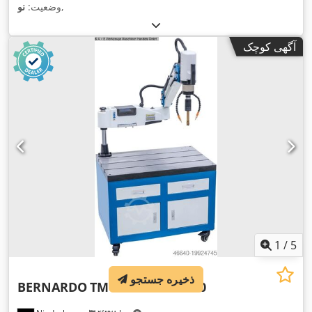
,
وضعیت:
نو
آگهی کوچک
1
/
5
ذخیره جستجو
BERNARDO
TM 36 BLO / R 1200