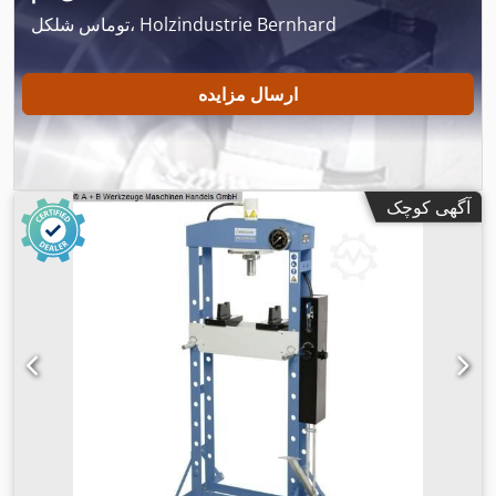
توماس شلکل، Holzindustrie Bernhard
ارسال مزایده
آگهی کوچک