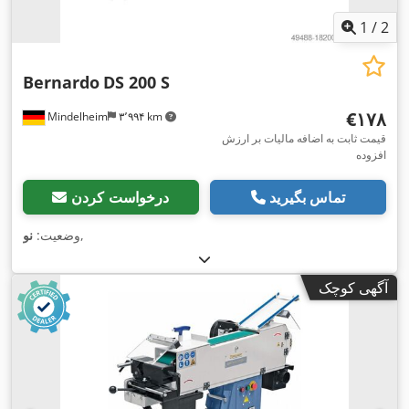
1
/
2
Bernardo
DS 200 S
‎€۱۷۸
Mindelheim
۳٬۹۹۴ km
قیمت ثابت به اضافه مالیات بر ارزش
افزوده
تماس بگیرید
درخواست کردن
,
وضعیت:
نو
آگهی کوچک