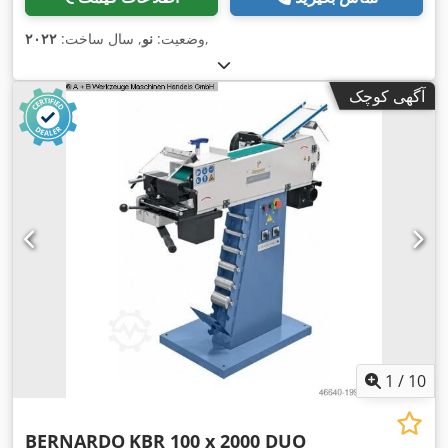
,
وضعیت:
نو
, سال ساخت:
۲۰۲۲
آگهی کوچک
1
/
10
BERNARDO
KBR 100 x 2000 DUO