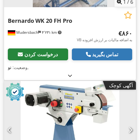
1
/
6
Bernardo
WK 20 FH Pro
‎€۸۶۰
Mudersbach
۴٬۲۳۱ km
VB به اضافه مالیات بر ارزش افزوده
تماس بگیرید
درخواست کردن
,
وضعیت:
نو
آگهی کوچک