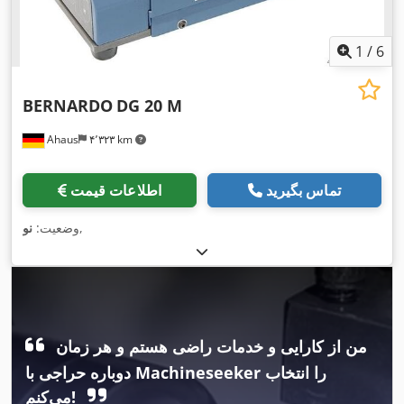
1
/
6
BERNARDO
DG 20 M
Ahaus
۴٬۳۲۳ km
تماس بگیرید
اطلاعات قیمت
,
وضعیت:
نو
من از کارایی و خدمات راضی هستم و هر زمان
دوباره حراجی با Machineseeker را انتخاب
می‌کنم!