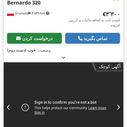
Bernardo
320
‎€۳٬۳۰۰
Grońsko
۳٬۷۳۹ km
قیمت ثابت به اضافه مالیات بر ارزش
افزوده
تماس بگیرید
درخواست کردن
,
وضعیت:
خوب (دست دوم)
آگهی کوچک