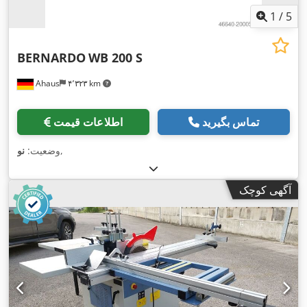
1
/
5
BERNARDO
WB 200 S
Ahaus
۴٬۳۲۳ km
تماس بگیرید
اطلاعات قیمت
,
وضعیت:
نو
آگهی کوچک