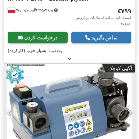
‎€۷۹۹
Wymysłów
۳٬۵۸۷ km
قیمت ثابت به اضافه مالیات بر ارزش
افزوده
تماس بگیرید
درخواست کردن
,
وضعیت:
بسیار خوب (کارکرده)
آگهی کوچک