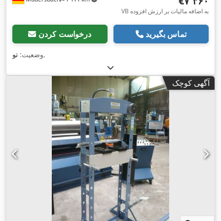
‎€۷٬۳۶۰
VB به اضافه مالیات بر ارزش افزوده
تماس بگیرید
درخواست کردن
,
وضعیت:
نو
آگهی کوچک