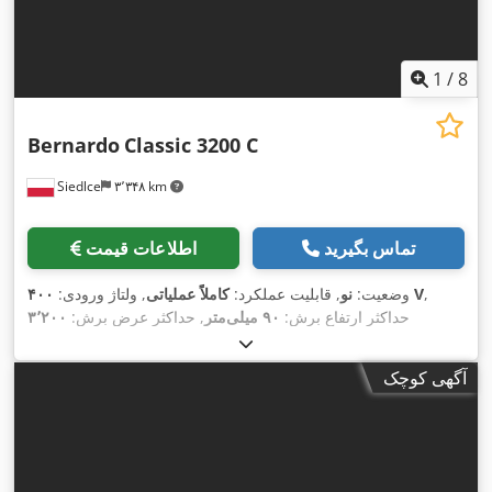
1
/
8
Bernardo
Classic 3200 C
Siedlce
۳٬۳۴۸ km
تماس بگیرید
اطلاعات قیمت
,
۴۰۰ V
وضعیت:
نو
, قابلیت عملکرد:
کاملاً عملیاتی
, ولتاژ ورودی:
حداکثر ارتفاع برش:
۹۰ میلی‌متر
, حداکثر عرض برش:
۳٬۲۰۰
میلی‌متر
, حداکثر سرعت چرخش:
۶٬۰۰۰ دور/دقیقه
, وزن کل:
۷۱۰
,
محافظ تیغه اره, نشان CE
کیلوگرم
, تجهیزات:
آگهی کوچک