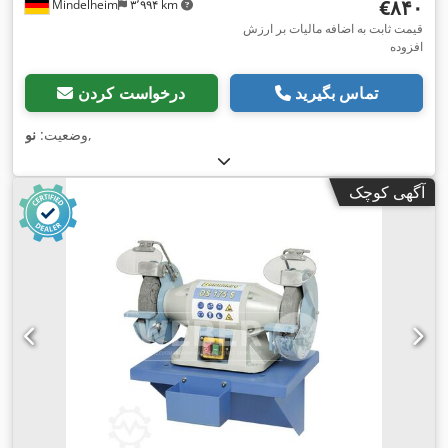
‎€۸۴۰
Mindelheim
۳٬۹۹۴ km
قیمت ثابت به اضافه مالیات بر ارزش
افزوده
تماس بگیرید
درخواست کردن
,
وضعیت:
نو
آگهی کوچک