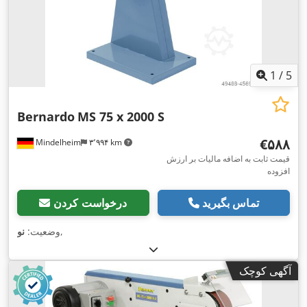
1
/
5
Bernardo
MS 75 x 2000 S
‎€۵۸۸
Mindelheim
۳٬۹۹۴ km
قیمت ثابت به اضافه مالیات بر ارزش
افزوده
تماس بگیرید
درخواست کردن
,
وضعیت:
نو
آگهی کوچک