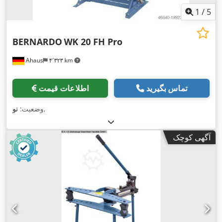
1
/
5
BERNARDO
WK 20 FH Pro
Ahaus
۴٬۳۲۳ km
تماس بگیرید
اطلاعات قیمت
,
وضعیت:
نو
آگهی کوچک