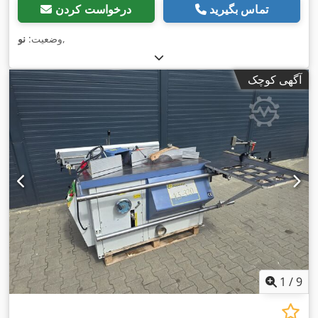
تماس بگیرید
درخواست کردن
,
وضعیت:
نو
آگهی کوچک
1
/
9