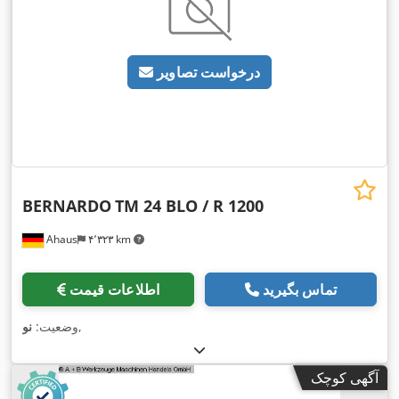
درخواست تصاویر
BERNARDO
TM 24 BLO / R 1200
Ahaus
۴٬۳۲۳ km
تماس بگیرید
اطلاعات قیمت
,
وضعیت:
نو
آگهی کوچک