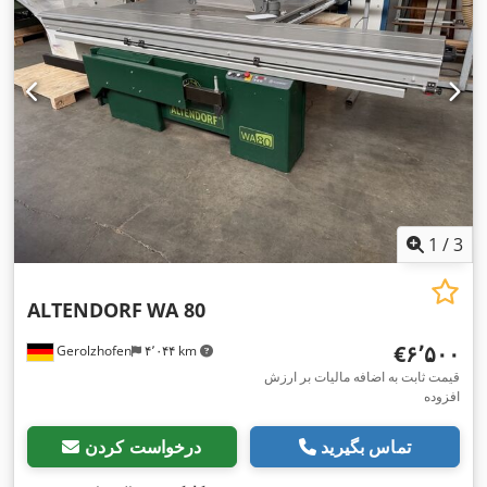
1
/
3
ALTENDORF
WA 80
‎€۶٬۵۰۰
Gerolzhofen
۴٬۰۴۴ km
قیمت ثابت به اضافه مالیات بر ارزش
افزوده
تماس بگیرید
درخواست کردن