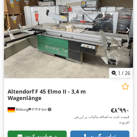
1
/
26
Altendorf
F 45 Elmo II - 3,4 m
Wagenlänge
‎€۸٬۹۹۰
Bitburg
۴٬۳۱۴ km
قیمت ثابت به اضافه مالیات بر ارزش
افزوده
تماس بگیرید
درخواست کردن