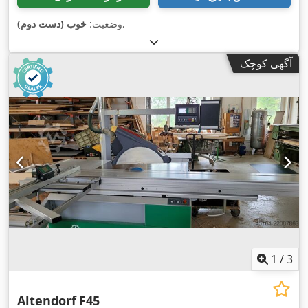
,
وضعیت:
خوب (دست دوم)
آگهی کوچک
1
/
3
Altendorf
F45