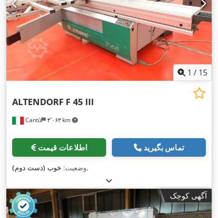
1
/
15
ALTENDORF
F 45 III
Cantù
۴٬۰۶۳ km
تماس بگیرید
اطلاعات قیمت
,
وضعیت:
خوب (دست دوم)
آگهی کوچک