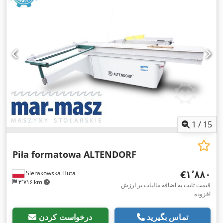
1
/
15
Piła formatowa ALTENDORF
‎€۱٬۸۸۰
Sierakowska Huta
۳٬۷۱۶ km
قیمت ثابت به اضافه مالیات بر ارزش
افزوده
تماس بگیرید
درخواست کردن