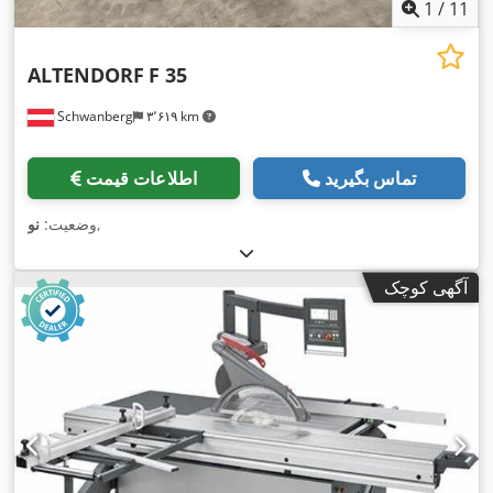
1
/
11
ALTENDORF
F 35
Schwanberg
۳٬۶۱۹ km
تماس بگیرید
اطلاعات قیمت
,
وضعیت:
نو
آگهی کوچک