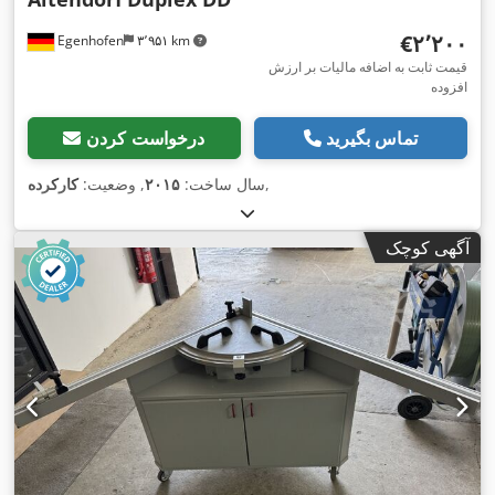
‎€۲٬۲۰۰
Egenhofen
۳٬۹۵۱ km
قیمت ثابت به اضافه مالیات بر ارزش
افزوده
تماس بگیرید
درخواست کردن
,
سال ساخت:
۲۰۱۵
, وضعیت:
کارکرده
آگهی کوچک