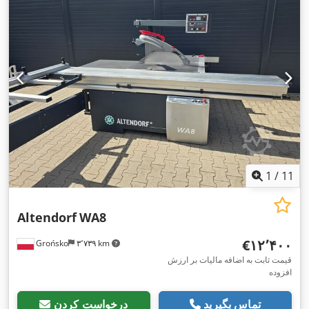
1
/
11
Altendorf
WA8
‎€۱۲٬۴۰۰
Grońsko
۳٬۷۳۹ km
قیمت ثابت به اضافه مالیات بر ارزش
افزوده
تماس بگیرید
درخواست کردن