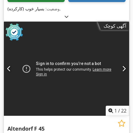
,
وضعیت:
بسیار خوب (کارکرده)
آگهی کوچک
1
/
22
Altendorf
F 45