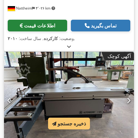
Nattheim
۴٬۰۲۶ km
تماس بگیرید
اطلاعات قیمت
,
وضعیت:
کارکرده
, سال ساخت:
۲۰۱۰
آگهی کوچک
ذخیره جستجو