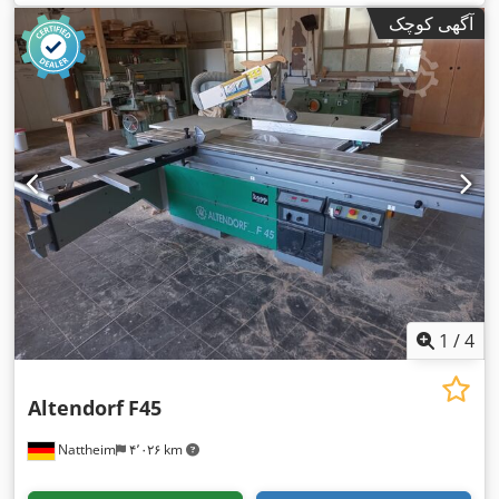
آگهی کوچک
1
/
4
Altendorf
F45
Nattheim
۴٬۰۲۶ km