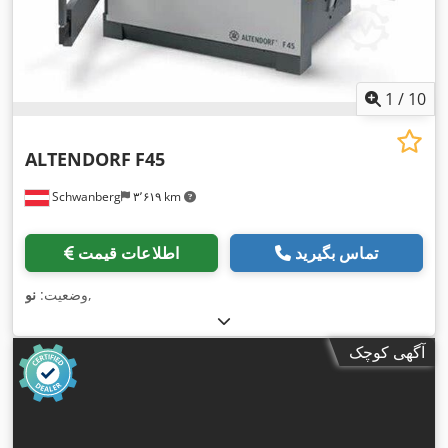
1
/
10
ALTENDORF
F45
Schwanberg
۳٬۶۱۹ km
تماس بگیرید
اطلاعات قیمت
,
وضعیت:
نو
آگهی کوچک