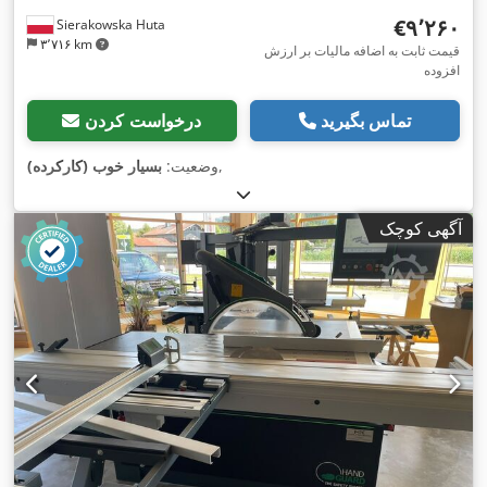
‎€۹٬۲۶۰
Sierakowska Huta
۳٬۷۱۶ km
قیمت ثابت به اضافه مالیات بر ارزش
افزوده
تماس بگیرید
درخواست کردن
,
وضعیت:
بسیار خوب (کارکرده)
آگهی کوچک