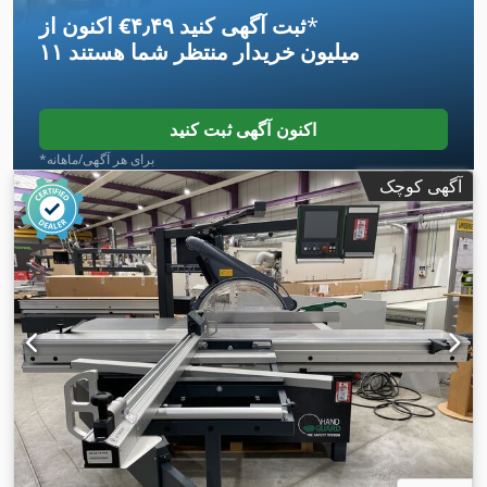
*
اکنون از ‎€۴٫۴۹ ثبت آگهی کنید
۱۱ میلیون خریدار
منتظر شما هستند
اکنون آگهی ثبت کنید
*برای هر آگهی/ماهانه
آگهی کوچک