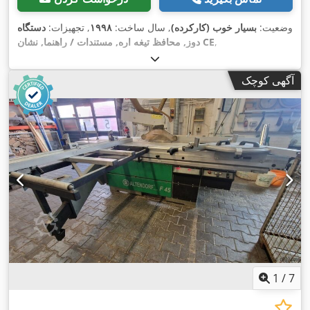
وضعیت:
بسیار خوب (کارکرده)
, سال ساخت:
۱۹۹۸
, تجهیزات:
دستگاه
,
دوز, محافظ تیغه اره, مستندات / راهنما, نشان CE
آگهی کوچک
1
/
7