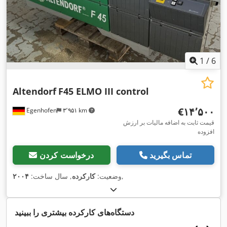
1
/
6
Altendorf
F45 ELMO III control
‎€۱۴٬۵۰۰
Egenhofen
۳٬۹۵۱ km
قیمت ثابت به اضافه مالیات بر ارزش
افزوده
تماس بگیرید
درخواست کردن
,
وضعیت:
کارکرده
, سال ساخت:
۲۰۰۴
دستگاه‌های کارکرده بیشتری را ببینید