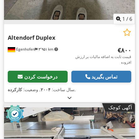
1
/
6
Altendorf
Duplex
‎€۸۰۰
Egenhofen
۳٬۹۵۱ km
قیمت ثابت به اضافه مالیات بر ارزش
افزوده
تماس بگیرید
درخواست کردن
,
سال ساخت:
۲۰۰۴
, وضعیت:
کارکرده
آگهی کوچک