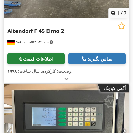
1
/
7
Altendorf
F 45 Elmo 2
Nattheim
۴٬۰۲۶ km
تماس بگیرید
اطلاعات قیمت
,
وضعیت:
کارکرده
, سال ساخت:
۱۹۹۸
آگهی کوچک