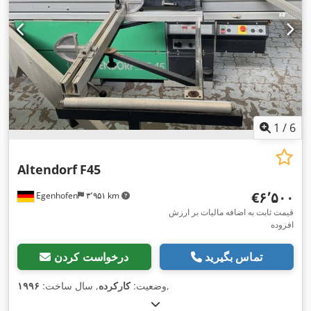
1
/
6
Altendorf
F45
‎€۶٬۵۰۰
Egenhofen
۳٬۹۵۱ km
قیمت ثابت به اضافه مالیات بر ارزش
افزوده
تماس بگیرید
درخواست کردن
,
وضعیت:
کارکرده
, سال ساخت:
۱۹۹۶