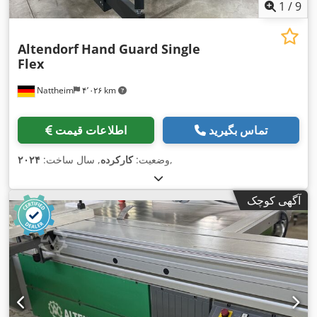
1
/
9
Altendorf
Hand Guard Single
Flex
Nattheim
۴٬۰۲۶ km
تماس بگیرید
اطلاعات قیمت
,
وضعیت:
کارکرده
, سال ساخت:
۲۰۲۴
آگهی کوچک