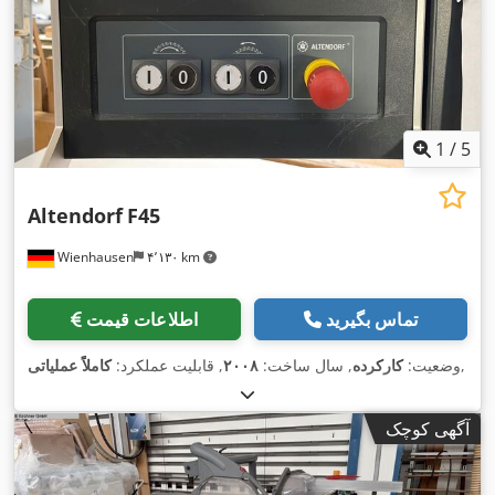
1
/
5
Altendorf
F45
Wienhausen
۴٬۱۳۰ km
تماس بگیرید
اطلاعات قیمت
,
وضعیت:
کارکرده
, سال ساخت:
۲۰۰۸
, قابلیت عملکرد:
کاملاً عملیاتی
آگهی کوچک