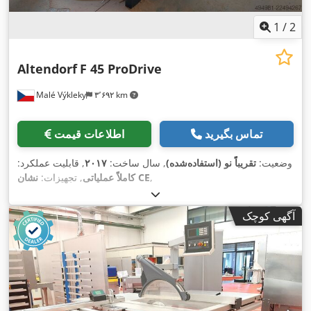
1
/
2
Altendorf
F 45 ProDrive
Malé Výkleky
۳٬۶۹۲ km
تماس بگیرید
اطلاعات قیمت
وضعیت:
تقریباً نو (استفاده‌شده)
, سال ساخت:
۲۰۱۷
, قابلیت عملکرد:
,
نشان CE
کاملاً عملیاتی
, تجهیزات:
آگهی کوچک