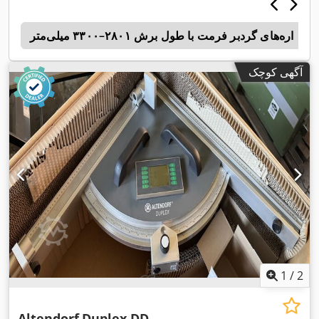
اره‌های گردبر فرمت با طول برش ۲۸۰۱–۳۳۰۰ میلی‌متر
4
آگهی کوچک
1
/
2
Altendorf
Duplex DD