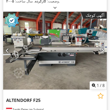
,
وضعیت:
کارکرده
, سال ساخت:
۲۰۰۵
آگهی کوچک
1
/
8
ALTENDORF
F25
Sankt Peter im Sulmtal