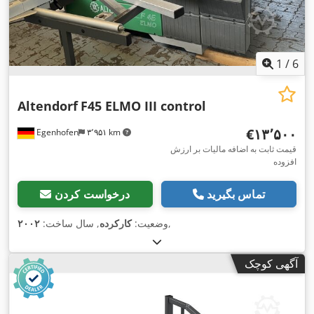
1
/
6
Altendorf
F45 ELMO III control
‎€۱۳٬۵۰۰
Egenhofen
۳٬۹۵۱ km
قیمت ثابت به اضافه مالیات بر ارزش
افزوده
تماس بگیرید
درخواست کردن
,
وضعیت:
کارکرده
, سال ساخت:
۲۰۰۲
آگهی کوچک