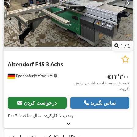
1
/
6
Altendorf
F45 3 Achs
‎€۱۲٬۳۰۰
Egenhofen
۳٬۹۵۱ km
قیمت ثابت به اضافه مالیات بر ارزش
افزوده
تماس بگیرید
درخواست کردن
,
وضعیت:
کارکرده
, سال ساخت:
۲۰۰۴