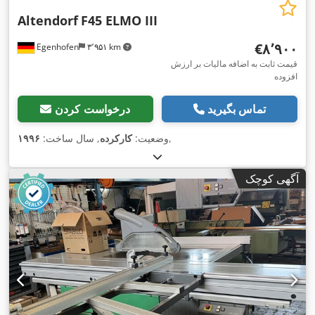
Altendorf
F45 ELMO III
‎€۸٬۹۰۰
Egenhofen
۳٬۹۵۱ km
قیمت ثابت به اضافه مالیات بر ارزش
افزوده
تماس بگیرید
درخواست کردن
,
وضعیت:
کارکرده
, سال ساخت:
۱۹۹۶
آگهی کوچک