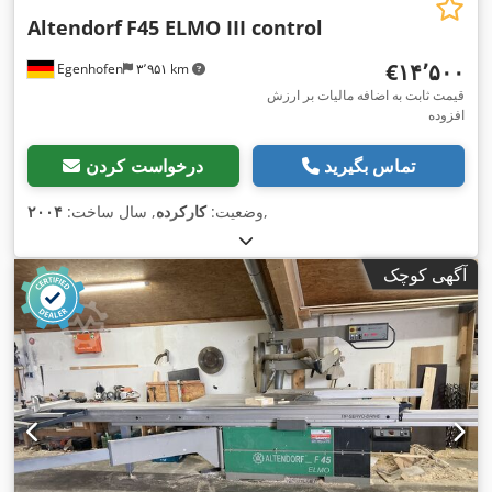
Altendorf
F45 ELMO III control
‎€۱۴٬۵۰۰
Egenhofen
۳٬۹۵۱ km
قیمت ثابت به اضافه مالیات بر ارزش
افزوده
تماس بگیرید
درخواست کردن
,
وضعیت:
کارکرده
, سال ساخت:
۲۰۰۴
آگهی کوچک