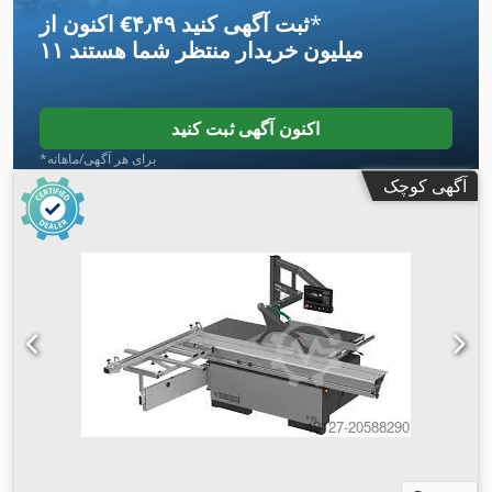
*
اکنون از ‎€۴٫۴۹ ثبت آگهی کنید
۱۱ میلیون خریدار
منتظر شما هستند
اکنون آگهی ثبت کنید
*برای هر آگهی/ماهانه
آگهی کوچک