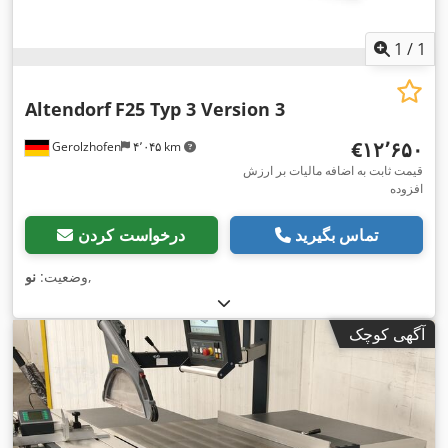
1
/
1
Altendorf
F25 Typ 3 Version 3
‎€۱۲٬۶۵۰
Gerolzhofen
۴٬۰۴۵ km
قیمت ثابت به اضافه مالیات بر ارزش
افزوده
تماس بگیرید
درخواست کردن
,
وضعیت:
نو
آگهی کوچک