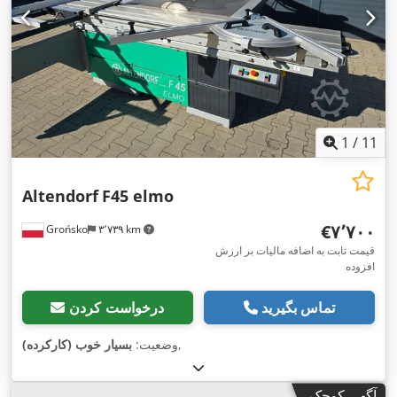
1
/
11
Altendorf
F45 elmo
‎€۷٬۷۰۰
Grońsko
۳٬۷۳۹ km
قیمت ثابت به اضافه مالیات بر ارزش
افزوده
تماس بگیرید
درخواست کردن
,
وضعیت:
بسیار خوب (کارکرده)
آگهی کوچک