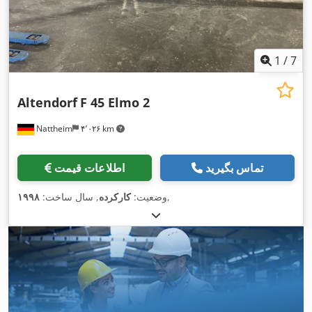
1
/
7
Altendorf
F 45 Elmo 2
Nattheim
۴٬۰۲۶ km
تماس بگیرید
اطلاعات قیمت
,
وضعیت:
کارکرده
, سال ساخت:
۱۹۹۸