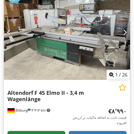
1
/
26
Altendorf
F 45 Elmo II - 3,4 m
Wagenlänge
‎€۸٬۹۹۰
Bitburg
۴٬۳۱۴ km
قیمت ثابت به اضافه مالیات بر ارزش
افزوده