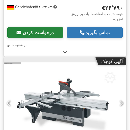
‎€۲۶٬۷۹۰
Gerolzhofen
۴٬۰۴۴ km
قیمت ثابت به اضافه مالیات بر ارزش
افزوده
تماس بگیرید
درخواست کردن
,
وضعیت:
نو
آگهی کوچک