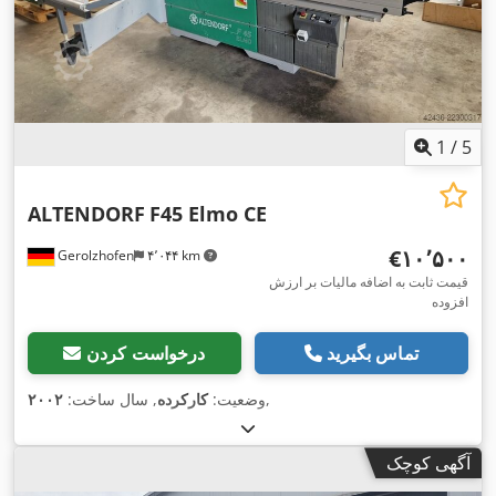
1
/
5
ALTENDORF
F45 Elmo CE
‎€۱۰٬۵۰۰
Gerolzhofen
۴٬۰۴۴ km
قیمت ثابت به اضافه مالیات بر ارزش
افزوده
تماس بگیرید
درخواست کردن
,
وضعیت:
کارکرده
, سال ساخت:
۲۰۰۲
آگهی کوچک