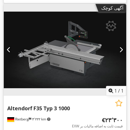
عرض برش در گاید موازی:
۱٬۳۰۰ میلی‌متر
, قطر اصلی اره:
۵۵۰
آگهی کوچک
میلی‌متر
, طول بخش (حداکثر):
۳٬۲۰۰ میلی‌متر
, طول میز:
۸۴۰
,
میلی‌متر
1
/
1
Altendorf
F35 Typ 3 1000
‎€۲۳٬۳۰۰
Rietberg
۴٬۲۲۲ km
EXW قیمت ثابت به اضافه مالیات بر