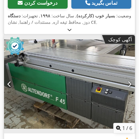
تماس بگیرید
درخواست کردن
وضعیت:
بسیار خوب (کارکرده)
, سال ساخت:
۱۹۹۸
, تجهیزات:
دستگاه
,
دوز, محافظ تیغه اره, مستندات / راهنما, نشان CE
آگهی کوچک
1
/
6