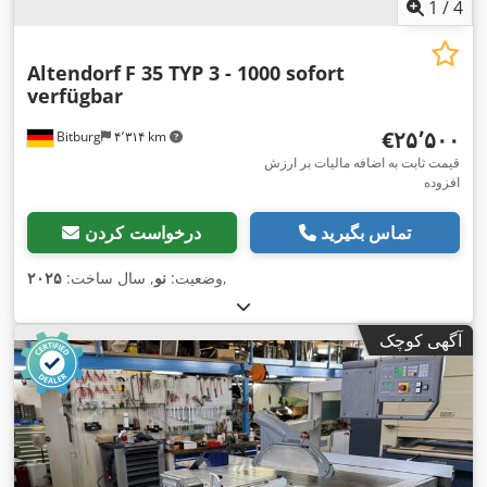
1
/
4
Altendorf
F 35 TYP 3 - 1000 sofort
verfügbar
‎€۲۵٬۵۰۰
Bitburg
۴٬۳۱۴ km
قیمت ثابت به اضافه مالیات بر ارزش
افزوده
تماس بگیرید
درخواست کردن
,
وضعیت:
نو
, سال ساخت:
۲۰۲۵
آگهی کوچک