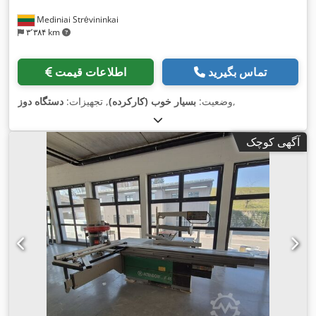
Mediniai Strėvininkai
۳٬۳۸۴ km
تماس بگیرید
اطلاعات قیمت
,
وضعیت:
بسیار خوب (کارکرده)
, تجهیزات:
دستگاه دوز
آگهی کوچک