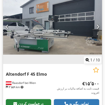
1
/
10
Altendorf
F 45 Elmo
‎€۱۵٬۵۰۰
Raasdorf bei Wien
۳٬۵۵۹ km
قیمت ثابت به اضافه مالیات بر ارزش
افزوده
تماس بگیرید
درخواست کردن