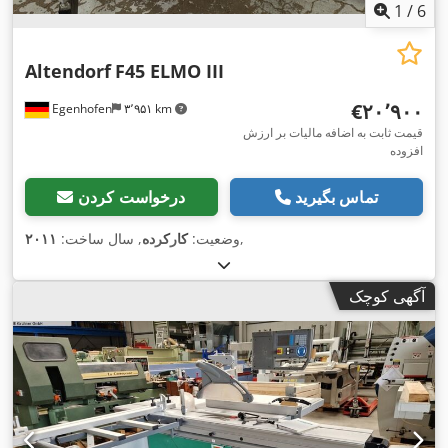
1
/
6
Altendorf
F45 ELMO III
‎€۲۰٬۹۰۰
Egenhofen
۳٬۹۵۱ km
قیمت ثابت به اضافه مالیات بر ارزش
افزوده
تماس بگیرید
درخواست کردن
,
وضعیت:
کارکرده
, سال ساخت:
۲۰۱۱
آگهی کوچک