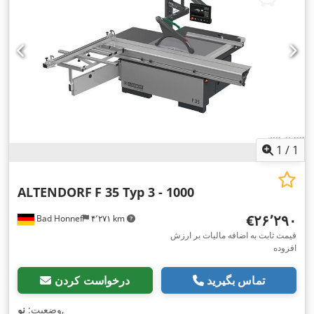
1
/
1
ALTENDORF
F 35 Typ 3 - 1000
‎€۲۶٬۲۹۰
Bad Honnef
۴٬۲۷۱ km
قیمت ثابت به اضافه مالیات بر ارزش
افزوده
تماس بگیرید
درخواست کردن
,
وضعیت:
نو