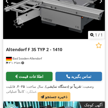
1
/
1
Altendorf
F 35 TYP 2 - 1410
Bad Sooden-Allendorf
۴٬۱۰۳ km
تماس بگیرید
اطلاعات قیمت
وضعیت:
تقریباً نو (دستگاه نمایشی)
, سال ساخت:
۲۰۲۵
, قابلیت
,
عملکرد:
کاملاً عملیاتی
ذخیره جستجو
آگهی کوچک