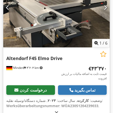
1
/
6
Altendorf
F45 Elmo Drive
‎€۴۳٬۳۷۰
Minden
۴٬۲۰۴ km
قیمت ثابت به اضافه مالیات بر ارزش
افزوده
تماس بگیرید
درخواست کردن
, شماره دستگاه/وسیله نقلیه:
وضعیت:
کارکرده
, سال ساخت:
۲۰۲۳
Werksüberarbeitungsnummer: WÜA23051204239033
,
قابلیت عملکرد:
کاملاً عملیاتی
, قدرت:
۵ کیلووات (۶٫۸۰ اسب بخار)
,