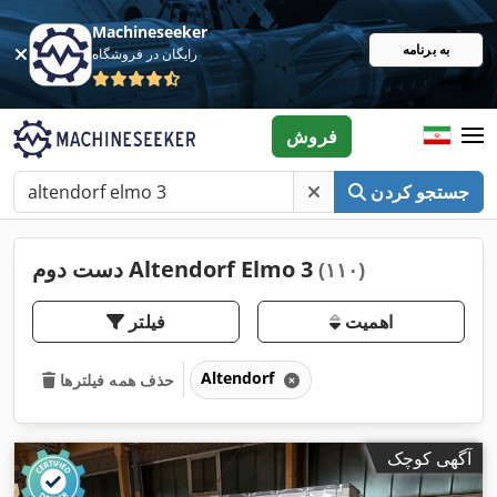
Machineseeker
به برنامه
رایگان در فروشگاه
فروش
جستجو کردن
دست دوم Altendorf Elmo 3
(۱۱۰)
اهمیت
فیلتر
Altendorf
حذف همه فیلترها
آگهی کوچک