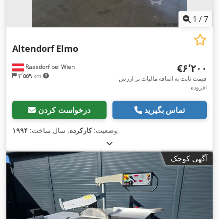
1
/
7
Altendorf
Elmo
‎€۶٬۲۰۰
Raasdorf bei Wien
۳٬۵۵۹ km
قیمت ثابت به اضافه مالیات بر ارزش
افزوده
تماس بگیرید
درخواست کردن
,
وضعیت:
کارکرده
, سال ساخت:
۱۹۹۴
آگهی کوچک