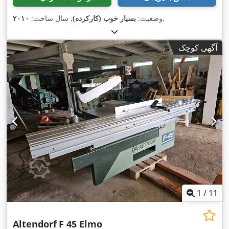
,
وضعیت:
بسیار خوب (کارکرده)
, سال ساخت:
۲۰۱۰
آگهی کوچک
1
/
11
Altendorf
F 45 Elmo