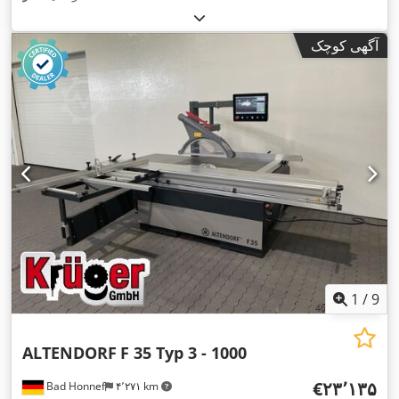
آگهی کوچک
1
/
9
ALTENDORF
F 35 Typ 3 - 1000
‎€۲۳٬۱۳۵
Bad Honnef
۴٬۲۷۱ km