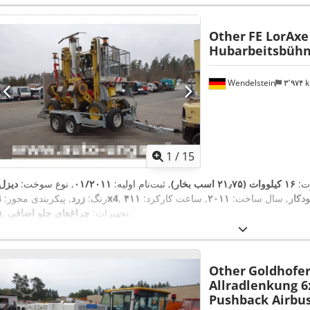
Other
FE LorAxe
Hubarbeitsbüh
Wendelstein
۳٬۹۷۴
1
/
15
ت:
۱۶ کیلووات (۲۱٫۷۵ اسب بخار)
, ثبت‌نام اولیه:
۰۱/۲۰۱۱
, نوع سوخت:
دیزل
دکار
, سال ساخت:
۲۰۱۱
, ساعت کارکرد:
۴۱۱
4x4
رنگ:
زرد
, پیکربندی محور:
,
, تجهیزات:
چراغ‌های جلو اضافی
h
Other
Goldhofer
Allradlenkung 6
Pushback Airbu