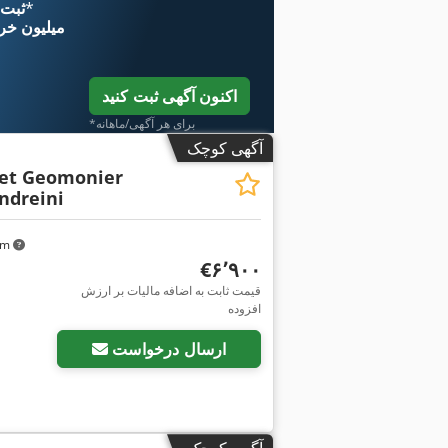
*
اکنون از 
۱۱ میلیون خر
اکنون آگهی ثبت کنید
*برای هر آگهی/ماهانه
آگهی کوچک
ret Geomonier
ndreini
 km
‎€۶٬۹۰۰
قیمت ثابت به اضافه مالیات بر ارزش
افزوده
ارسال درخواست