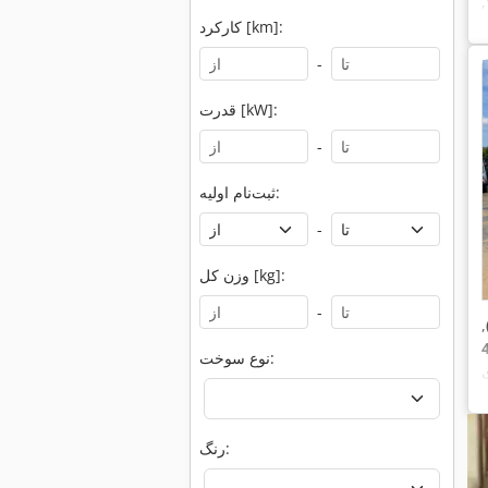
,
کارکرد [km]:
-
قدرت [kW]:
-
ثبت‌نام اولیه:
-
وزن کل [kg]:
-
,
نوع سوخت:
ی, هیدرولیک,
رنگ: