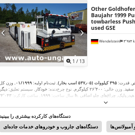
Other
Goldhofer
Baujahr 1999 P
towbarless Push
used GSE
Wendelstein
۳٬۹۷۴
1
/
13
, قدرت:
۳۹۵ کیلووات (۵۳۷٫۰۵ اسب بخار)
, ثبت‌نام اولیه:
۰۱/۱۹۹۹
, وزن کل:
سفید
, وزن خالی:
۲۶٬۴۰۰ کیلوگرم
, نوع چرخ‌دنده:
خودکار
, سیستم تعلیق:
دیگر
 هیدرولیک, چراغ‌های جلو اضافی
۳۴٬۰۴۳ h
سال ساخت:
۱۹۹۹
, ساعت کارکرد:
دستگاه‌های کارکرده بیشتری را ببینید
آمبولانس‌ها
دستگاه‌های جاروب و خودروهای خدمات جاده‌ای