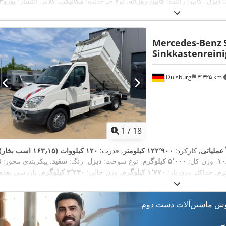
:
دیزل
, کابین راننده:
کابین روزانه
, نوع چرخ‌دنده:
مکانیکی
, کلاس انتشار:
یورو۴
,
سیستم تعلیق:
فولاد
, سال ساخت:
۲۰۰۷
, تجهیزات:
Mercedes-Benz
Sinkkastenreini
Duisburg
۴٬۳۲۵ km
1
/
18
ً عملیاتی
, کارکرد:
۱۲۲٬۹۰۰ کیلومتر
, قدرت:
۱۲۰ کیلووات (۱۶۳٫۱۵ اسب بخار)
۱۰
, وزن کل:
۵٬۰۰۰ کیلوگرم
, نوع سوخت:
دیزل
, رنگ:
سفید
, پیکربندی محور:
رم
, حداکثر وزن بار:
۱٬۷۷۰ کیلوگرم
, وزن خالی:
۳٬۲۳۰ کیلوگرم
 کلاس انتشار:
یورو ۵
, طول کل:
۶٬۴۰۰ میلی‌متر
, عرض کل:
G
بهره‌وری انرژی:
۲٬۸۵۰ میلی‌متر
, تعداد صندلی‌ها:
۲
, تعداد دنده‌ها:
۶
وش ماشین‌آلات دست دوم
تجهیزات:
اِی‌بی‌اِس‎, تنظیم برقی پنجره, ثبت کامیون, سطح صدای کم, فرمان هیدرولیک, فیلتر دوده, قفل مرکز
,
کیسه هوا