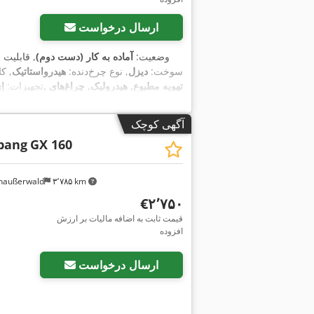
ارسال درخواست
وضعیت:
آماده به کار (دست دوم)
, قابلیت 
, سوخت:
دیزل
, نوع چرخ‌دنده:
هیدرواستاتیک
, ک
, تجهیزات:
اِی‌بی
آگهی کوچک
ibang
GX 160
naußerwald
۳٬۷۸۵ km
‎€۲٬۷۵۰
قیمت ثابت به اضافه مالیات بر ارزش
افزوده
ارسال درخواست