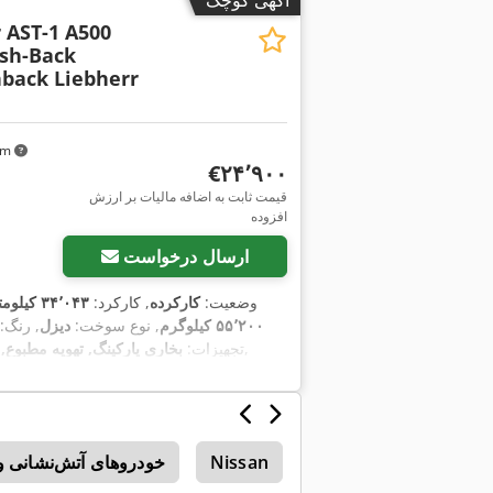
آگهی کوچک
 AST-1 A500
ush-Back
back Liebherr
 km
‎€۲۴٬۹۰۰
قیمت ثابت به اضافه مالیات بر ارزش
افزوده
ارسال درخواست
وضعیت:
کارکرده
, کارکرد:
۳۴٬۰۴۳ کیلومتر
۵۵٬۲۰۰ کیلوگرم
, نوع سوخت:
دیزل
, رنگ:
,
, تجهیزات:
بخاری پارکینگ, تهویه مطبوع,
Nissan
خودروهای آتش‌نشانی و 