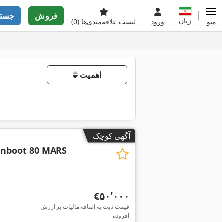
فروش
جستج
زبان
منو
ورود
لیست علاقه‌مندی‌ها
(0)
اهمیت
آگهی کوچک
enboot 80 MARS
‎€۵۰٬۰۰۰
قیمت ثابت به اضافه مالیات بر ارزش
افزوده