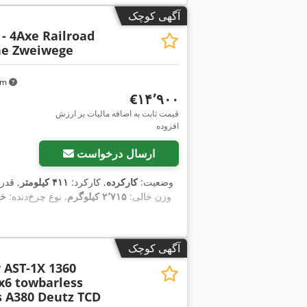
آگهی کوچک
 - 4Axe Railroad
ne Zweiwege
 km
‎€۱۴٬۹۰۰
قیمت ثابت به اضافه مالیات بر ارزش
افزوده
ارسال درخواست
وضعیت:
کارکرده
, کارکرد:
۴۱۱ کیلومتر
, قدر
, وزن خالی:
۲٬۷۱۵ کیلوگرم
, نوع چرخ‌دنده:
خو
آگهی کوچک
 AST-1X 1360
x6 towbarless
s A380 Deutz TCD