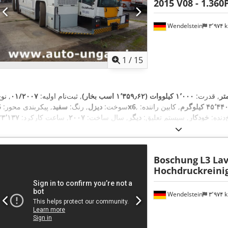
2015 V08 - 1.360
Wendelstein
۳٬۹۷۴
1
/
15
, قدرت:
۱٬۰۰۰ کیلووات (۱٬۳۵۹٫۶۲ اسب بخار)
, ثبت‌نام اولیه:
۰۱/۲۰۰۷
, نو
۴۵٬۴۴ کیلوگرم
, کابین راننده:
6x6
سوخت:
دیزل
, رنگ:
سفید
, پیکربندی محور:
‌دنده:
خودکار
, سیستم تعلیق:
دیگر
, سال ساخت:
۲۰۰۷
, ساعت کارکرد:
,
یدک‌کش, تهویه مطبوع, هیدرولیک, چراغ‌های جلو اضافی, چهار چرخ محرک
Boschung
L3 La
Hochdruckreini
Wendelstein
۳٬۹۷۴