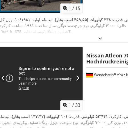
1
/
15
, قدرت:
۳۳۸ کیلووات (۴۵۹٫۵۵ اسب بخار)
, ثبت‌نام اولیه:
۱۰/۱۹۸۱
, وزن کل:
 خالی:
۶٬۰۰۰ کیلوگرم
, نوع چرخ‌دنده:
دیگر
, سال ساخت:
۱۹۸۱
, ساعت کارکرد:
,
678T
, شماره دستگاه/وسیله نقلیه:
۱٬۵۸۹ h
Nissan
Atleon 7
Hochdruckreini
Wendelstein
۳٬۹۷۴
1
/
33
تی
, کارکرد:
۵۲٬۴۴۱ کیلومتر
, قدرت:
۱۰۱ کیلووات (۱۳۷٫۳۲ اسب بخار)
, ثبت‌نا
۱۰
, وزن کل:
۷٬۰۰۰ کیلوگرم
, نوع سوخت:
دیزل
, رنگ:
سفید
, پیکربندی محور: