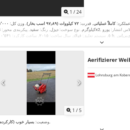
1
/
24
عملکرد:
کاملاً عملیاتی
, قدرت:
۷۲ کیلووات (۹۷٫۸۹ اسب بخار)
, وزن کل:
۵٬۰۰۰
لاس انتشار:
یورو
4x2
کیلوگرم
, نوع سوخت:
دیزل
, رنگ:
سفید
, پیکربندی محور:
‌اِس‎, تهویه مطبوع, هیدرولیک, چراغ‌های
۱۰٬۵۴۱ h
۵
, سیستم تعلیق:
فولاد
, سال ساخت:
۲۰۱۵
, ساعت کارکرد:
,
جلو اضافی
Aerifizierer We
Lohnsburg am Kober
1
/
5
,
وضعیت:
بسیار خوب (کارکرده)