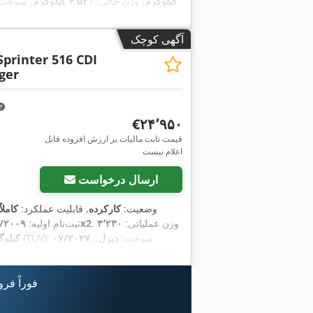
کیلوگرم
, وزن خالی:
۴٬۵۲۰ کیلوگرم
, سوخت
آگهی کوچک
Sprinter 516 CDI
ger
‎€۲۴٬۹۵۰
قیمت ثابت مالیات بر ارزش افزوده قابل
اعلام نیست
ارسال درخواست
وضعیت:
کارکرده
, قابلیت عملکرد:
کاملا
, وزن عملیاتی:
۳٬۲۳۰
4x2
ثبت‌نام اولیه:
/۲۰۰۹
, سوخت:
دیزل
,
۰۷/۲۰۲۷
, بازرسی بعدی (TÜV):
کیلوگ
, کابین راننده:
دیگر
, نوع چرخ‌دنده:
مکانیکی
,
,
WB339
, شماره دستگاه/وسیله نقلیه:
۲٬۱۷۰ میلی‌متر
, ارتفاع کل:
فوراً فر