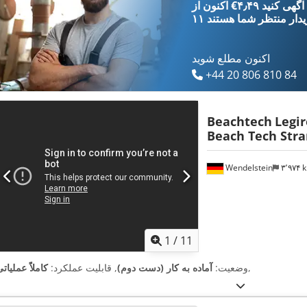
‎€۴٫۴۹ ثبت آگهی کنید
یدار
منتظر شما هستند
اکنون مطلع شوید
+44 20 806 810 84
Beachtech
Legi
Beach Tech Stra
Wendelstein
۳٬۹۷۴
1
/
11
,
وضعیت:
آماده به کار (دست دوم)
, قابلیت عملکرد:
کاملاً عملیات