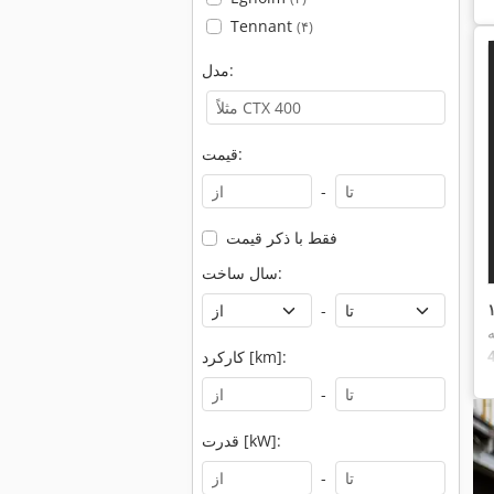
Tennant
(۴)
مدل:
قیمت:
-
فقط با ذکر قیمت
سال ساخت:
-
کارکرد [km]:
کزی,
-
قدرت [kW]:
-