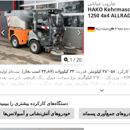
جاروب خیابانی
HAKO
Kehrmasc
1250 4x4 ALLRA
Nürnberg
۳٬۹۸۷ km
1
/
20
 کارکرد:
۳۸٬۰۵۸ کیلومتر
, قدرت:
۳۳ کیلووات (۴۴٫۸۷ اسب بخار)
, ثبت‌نام اولیه
۰۲/
, وزن کل:
۲٬۶۰۰ کیلوگرم
, نوع سوخت:
دیزل
, رنگ:
نارنجی
 فضای بارگیری:
۱٬۱۶۰ میلی‌متر
, طول فضای بارگیری:
۱٬۱۰۰ میلی‌متر
, ارتفا
یری:
۳۰۰ میلی‌متر
, تعداد صندلی‌ها:
۱
, تجهیزات:
تهویه مطبوع, چهار چرخ محرک
دستگاه‌های کارکرده بیشتری را ببینید
دروهای جمع‌آوری پسماند
خودروهای آتش‌نشانی و آمبولانس‌ها