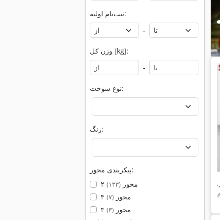
ثبت‌نام اولیه:
-
وزن کل [kg]:
-
نوع سوخت:
رنگ:
پیکربندی محور:
,
۲ محور
(۱۳۳)
۳ محور
(۷)
۳ محور
(۳)