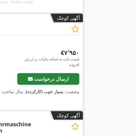
,
اِی‌بی‌اِس‎, برنامه پایداری الکترونیکی (ESP), ت
آگهی کوچک
‎€۷٬۹۵۰
قیمت ثابت به اضافه مالیات بر ارزش
افزوده
ارسال درخواست
وضعیت:
بسیار خوب (کارکرده)
, سال ساخت:
آگهی کوچک
hrmaschine
m