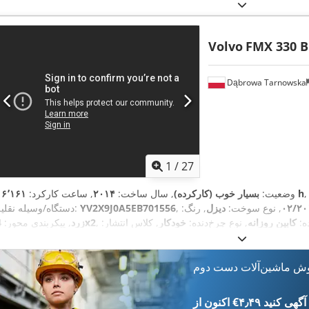
,
تجهیزات:
تهویه مطبوع, چراغ‌های جلو اضافی
Volvo
FMX 330 B
Dąbrowa Tarnowska
1
/
27
۱۶٬۱۶۱ h
وضعیت:
بسیار خوب (کارکرده)
, سال ساخت:
۲۰۱۴
, ساعت کارکرد:
۰۲/۲۰
, نوع سوخت:
دیزل
, رنگ:
YV2X9J0A5EB701556
دستگاه/وسیله نقلیه:
ده:
کابین روزانه
, نوع چرخ‌دنده:
خودکار
, کلاس انتشار:
4x2
زرد
, پیکربندی محور:
سیستم تعلیق:
فولاد-هوا
, حجم فضای بارگیری:
۸ متر مکعب
, تجهیزات:
اِی‌بی‌اِس‎, تهویه مطبوع, قفل مر
,
هیدرولیک, کروز کنترل
وش ماشین‌آلات دست دوم
‎€۴٫۴۹ ثبت آگهی کنید