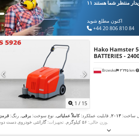
یدار
منتظر شما هستند
اکنون مطلع شوید
+44 20 806 810 84
Hako
Hamster 5
BATTERIES - 240
Brzesko
۳٬۳۴۵ km
1
/
15
ل ساخت:
۲۰۱۳
, قابلیت عملکرد:
کاملاً عملیاتی
, نوع سوخت:
برقی
, رنگ:
قرمز
,
وزن خالی:
۵۶ کیلوگرم
, تجهیزات:
گارانتی خودروی دست دوم