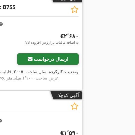
 B755
‎€۲٬۶۸۰
VB به اضافه مالیات بر ارزش افزوده
ارسال درخواست
وضعیت:
کارکرده
, سال ساخت:
۲۰۰۵
, قابلیت
,
, عرض ساخت:
۱٬۱۰۰ میلی‌متر
ro
آگهی کوچک
‎€۱٬۵۹۰