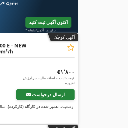
۱۱ میلیون خر
اکنون آگهی ثبت کنید
*برای هر آگهی/ماهانه
آگهی کوچک
00 E - NEW
0m²/h
‎€۱٬۸۰۰
قیمت ثابت به اضافه مالیات بر ارزش
افزوده
ارسال درخواست
وضعیت:
تعمیر شده در کارگاه (کارکرده)
, سا