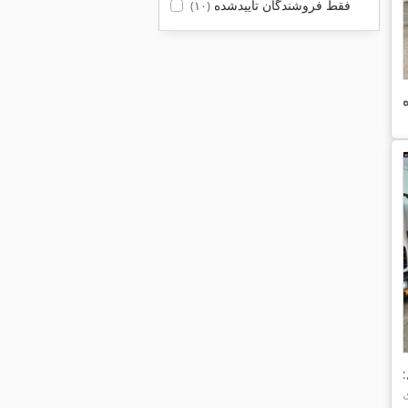
فقط فروشندگان تأییدشده
(۱۰)