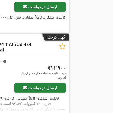
ارسال درخواست
, قابلیت عملکرد:
کاملاً عملیاتی
, طول کل:
۲٬۰۰۰ میلی
آگهی کوچک
4 T Allrad 4x4
al
 km
‎€۱۱٬۹۰۰
قیمت ثابت به اضافه مالیات بر ارزش
افزوده
ارسال درخواست
, قابلیت عملکرد:
کاملاً عملیاتی
, کارکرد:
٬۹۳۹
قدرت:
۷۲ کیلووات (۹۷٫۸۹ اسب بخار)
, سوخت:
دیزل
, کابین راننده:
کابین روزانه
, نوع