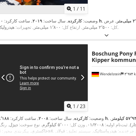
1
/
11
‌متر
, عرض
۱۰ h
وضعیت:
کارکرده
, سال ساخت:
۲۰۱۹
, ساعت کارکرد:
,
کل:
۲٬۵۰۰ میلی‌متر
, ارتفاع کل:
۱٬۸۰۰ میلی‌متر
, تجهیزات:
هیدرولیک
Boschung
Pony P
Kipper kommun
Wendelstein
۳٬۹۷۴
1
/
23
۵۷ کیلومتر
,
۸٬۱۸۸ h
وضعیت:
کارکرده
, سال ساخت:
۲۰۰۸
, ساعت کارکرد:
, ثبت‌نام اولیه:
۰۱/۲۰۰۸
, وزن کل:
۵٬۰۰۰ کیلوگرم
, نوع سوخت:
دیزل
, رنگ
 چرخ‌دنده:
هیدرواستاتیک
, سیستم تعلیق:
فولاد
,
4x4
خاکستری
, پیکربندی محور: