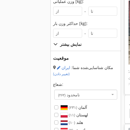
وزن عملیاتی [kg]:
-
حداکثر وزن بار [kg]:
-
نمایش بیشتر
موقعیت
مکان شناسایی‌شده شما:
ایران
:
(تغییر دادن)
ع
شعاع:
نامحدود
(۲۶۲)
آلمان
(۲۳۱)
Hako Flipper
Hako 1700
Hako
Hako 1000
لهستان
(۱۱)
هلند
(۱۰)
اتریش