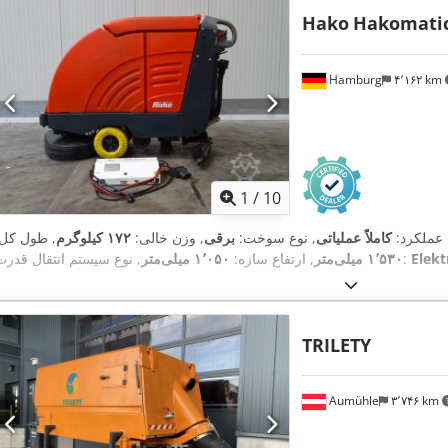
Hako
Hakomatic
Hamburg
۴٬۱۶۲ km
1
/
10
 عملکرد:
کاملاً عملیاتی
, نوع سوخت:
برقی
, وزن خالی:
۱۷۲ کیلوگرم
, طول کل:
Elekt
, نوع سیستم انتقال قدرت:
۱٬۵۳۰ میلی‌متر
, ارتفاع سازه:
۱٬۰۵۰ میلی‌متر
TRILETY
Aumühle
۳٬۷۴۶ km