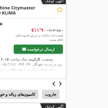
آگهی کوچک
hine Citymaster
D KLIMA
‎€۱۱٬۹۰۰
‎€۱۳٬۸۵۰
قیمت ثابت مالیات بر ارزش افزوده قابل
اعلام نیست
ارسال درخواست
وضعیت:
کارکرده
, سال ساخت:
۲۰۱۵
,
, نوع چرخ‌دنده:
خودکار
,
۰۳/۲۰۲۷
, بازرسی بعدی (TÜV):
۲۰۱۵
حجم فضای بارگیری:
۱ متر مکعب
, عرض
,
فضای بارگ
روبات های پورتالی
جاروب
کامیون‌های زباله و خو
آگهی کوچک