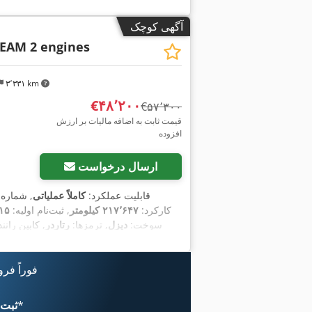
آگهی کوچک
EAM 2 engines
۳٬۳۳۱ km
‎€۴۸٬۲۰۰
‎€۵۷٬۳۰۰
قیمت ثابت به اضافه مالیات بر ارزش
افزوده
ارسال درخواست
, قابلیت عملکرد:
کاملاً عملیاتی
, شماره
, کارکرد:
۲۱۷٬۶۴۷ کیلومتر
, ثبت‌نام اولیه:
۱۵
, سوخت:
دیزل
, ترمزها:
رتاردر
, کابین رانن
یورو ۶
, 
فوراً فر
*
اکنون از 