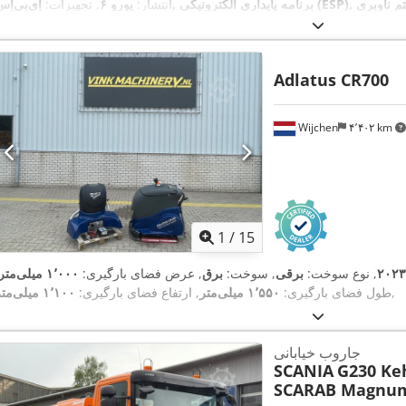
هویه مطبوع, سیستم ناوبری
انتشار:
یورو ۶
, تجهیزات:
Adlatus CR700
Wijchen
۴٬۴۰۲ km
1
/
15
۲۰۲۳
, نوع سوخت:
برقی
, سوخت:
برق
, عرض فضای بارگیری:
۱٬۰۰۰ میلی‌متر
,
طول فضای بارگیری:
۱٬۵۵۰ میلی‌متر
, ارتفاع فضای بارگیری:
۱٬۱۰۰ میلی‌متر
جاروب خیابانی
SCANIA
G230 Ke
SCARAB Magnu