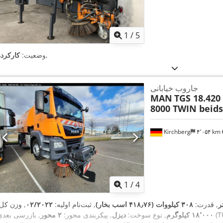
1
/
5
,
وضعیت:
کارکرده
جاروب خیابانی
MAN
TGS 18.420
8000 TWIN beids
Kirchberg
۴٬۰۵۴ km
1
/
4
, قدرت:
۳۰۸ کیلووات (۴۱۸٫۷۶ اسب بخار)
, ثبت‌نام اولیه:
۰۲/۲۰۲۲
, وزن کل:
ی (TÜV):
۱۸٬۰۰۰ کیلوگرم
, نوع سوخت:
دیزل
, پیکربندی محور:
۲ محور