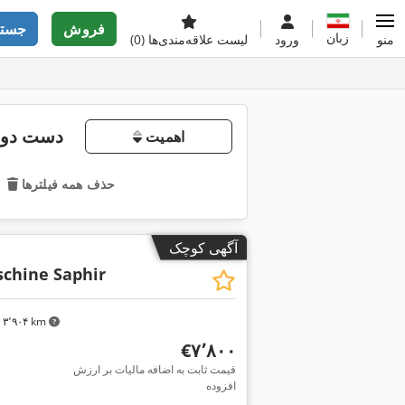
فروش
جستج
زبان
منو
ورود
لیست علاقه‌مندی‌ها
(0)
دست دوم 
اهمیت
حذف همه فیلترها
آگهی کوچک
chine Saphir
۳٬۹۰۴ km
‎€۷٬۸۰۰
قیمت ثابت به اضافه مالیات بر ارزش
افزوده