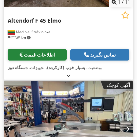
1
/
11
Altendorf
F 45 Elmo
Mediniai Strėvininkai
۳٬۳۸۴ km
تماس بگیرید
اطلاعات قیمت
,
وضعیت:
بسیار خوب (کارکرده)
, تجهیزات:
دستگاه دوز
آگهی کوچک