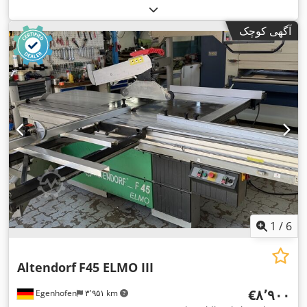
آگهی کوچک
1
/
6
Altendorf
F45 ELMO III
‎€۸٬۹۰۰
Egenhofen
۳٬۹۵۱ km