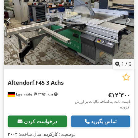
1
/
6
Altendorf
F45 3 Achs
‎€۱۲٬۳۰۰
Egenhofen
۳٬۹۵۱ km
قیمت ثابت به اضافه مالیات بر ارزش
افزوده
تماس بگیرید
درخواست کردن
,
وضعیت:
کارکرده
, سال ساخت:
۲۰۰۴