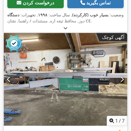
تماس بگیرید
درخواست کردن
وضعیت:
بسیار خوب (کارکرده)
, سال ساخت:
۱۹۹۸
, تجهیزات:
دستگاه
,
دوز, محافظ تیغه اره, مستندات / راهنما, نشان CE
آگهی کوچک
1
/
7