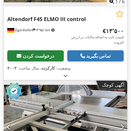
1
/
6
Altendorf
F45 ELMO III control
‎€۱۳٬۵۰۰
Egenhofen
۳٬۹۵۱ km
قیمت ثابت به اضافه مالیات بر ارزش
افزوده
تماس بگیرید
درخواست کردن
,
وضعیت:
کارکرده
, سال ساخت:
۲۰۰۲
آگهی کوچک