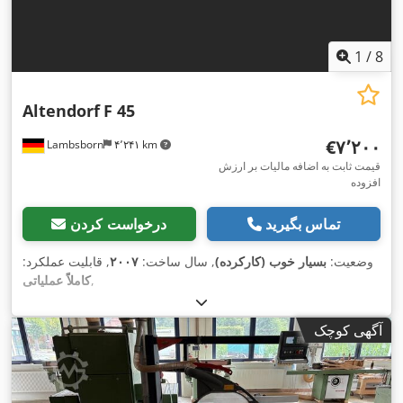
1
/
8
Altendorf
F 45
‎€۷٬۲۰۰
Lambsborn
۴٬۲۴۱ km
قیمت ثابت به اضافه مالیات بر ارزش
افزوده
تماس بگیرید
درخواست کردن
وضعیت:
بسیار خوب (کارکرده)
, سال ساخت:
۲۰۰۷
, قابلیت عملکرد:
,
کاملاً عملیاتی
آگهی کوچک