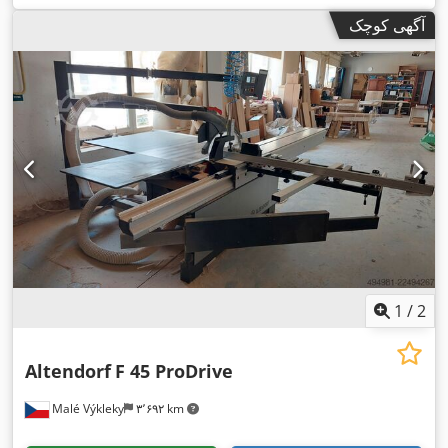
آگهی کوچک
1
/
2
Altendorf
F 45 ProDrive
Malé Výkleky
۳٬۶۹۲ km