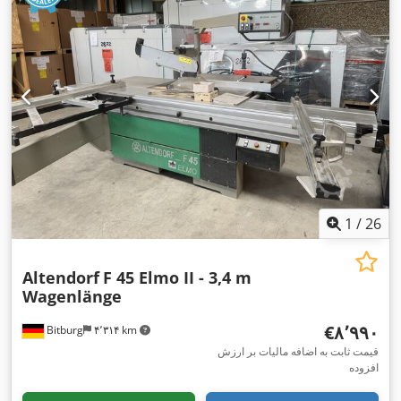
1
/
26
Altendorf
F 45 Elmo II - 3,4 m
Wagenlänge
‎€۸٬۹۹۰
Bitburg
۴٬۳۱۴ km
قیمت ثابت به اضافه مالیات بر ارزش
افزوده