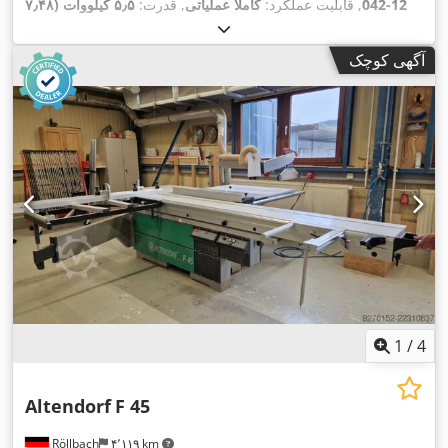
12-042
, قابلیت عملکرد:
کاملاً عملیاتی
, قدرت:
۵٫۵ کیلووات (۷٫۴۸
اسب بخار)
, قطر تیغ اره:
۴۵۰ میلی‌متر
, نوع تنظیم ارتفاع:
برقی
, نوع
تحریک:
برقی
, ارتفاع میز:
۹۱۰ میلی‌متر
, تجهیزات:
دستگاه دوز,
آگهی کوچک
,
محافظ تیغه اره, مستندات / راهنما
1
/
4
Altendorf
F 45
Röllbach
۴٬۱۱۹ km