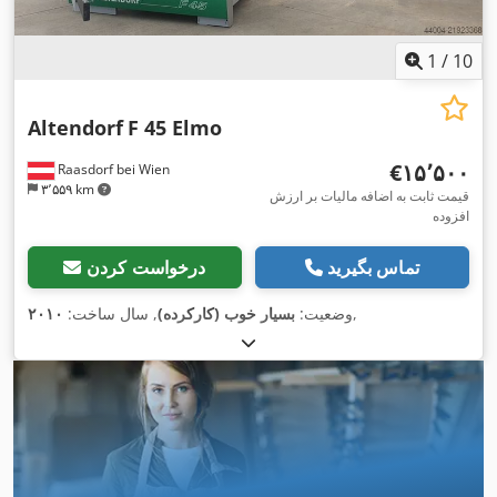
1
/
10
Altendorf
F 45 Elmo
‎€۱۵٬۵۰۰
Raasdorf bei Wien
۳٬۵۵۹ km
قیمت ثابت به اضافه مالیات بر ارزش
افزوده
تماس بگیرید
درخواست کردن
,
وضعیت:
بسیار خوب (کارکرده)
, سال ساخت:
۲۰۱۰