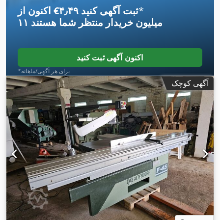
*
اکنون از ‎€۴٫۴۹ ثبت آگهی کنید
۱۱ میلیون خریدار
منتظر شما هستند
اکنون آگهی ثبت کنید
*برای هر آگهی/ماهانه
آگهی کوچک