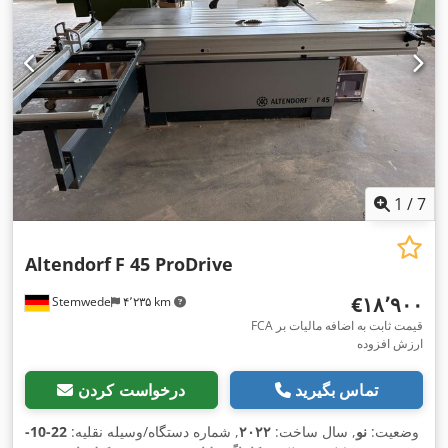
1
/
7
Altendorf
F 45 ProDrive
‎€۱۸٬۹۰۰
Stemwede
۴٬۲۳۵ km
FCA قیمت ثابت به اضافه مالیات بر
ارزش افزوده
تماس بگیرید
درخواست کردن
وضعیت:
نو
, سال ساخت:
۲۰۲۲
, شماره دستگاه/وسیله نقلیه:
22-10-