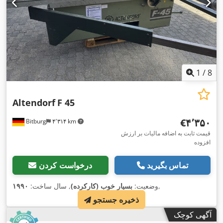
1
/
8
Altendorf
F 45
‎€۴٬۳۵۰
Bitburg
۴٬۳۱۴ km
قیمت ثابت به اضافه مالیات بر ارزش
افزوده
تماس بگیرید
درخواست کردن
,
وضعیت:
بسیار خوب (کارکرده)
, سال ساخت:
۱۹۹۰
ذخیره جستجو
آگهی کوچک