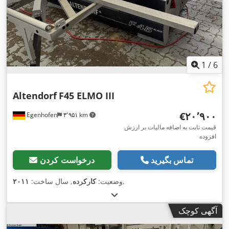
1
/
6
Altendorf
F45 ELMO III
‎€۲۰٬۹۰۰
Egenhofen
۳٬۹۵۱ km
قیمت ثابت به اضافه مالیات بر ارزش
افزوده
تماس بگیرید
درخواست کردن
,
وضعیت:
کارکرده
, سال ساخت:
۲۰۱۱
آگهی کوچک