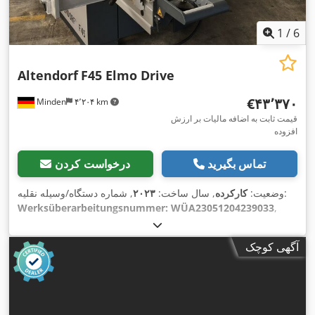
1
/
6
Altendorf
F45 Elmo Drive
‎€۴۳٬۳۷۰
Minden
۴٬۲۰۴ km
قیمت ثابت به اضافه مالیات بر ارزش
افزوده
تماس بگیرید
درخواست کردن
, شماره دستگاه/وسیله نقلیه:
وضعیت:
کارکرده
, سال ساخت:
۲۰۲۳
Werksüberarbeitungsnummer: WÜA23051204239033
,
قابلیت عملکرد:
کاملاً عملیاتی
, قدرت:
۵ کیلووات (۶٫۸۰ اسب بخار)
,
عرض برش در گاید موازی:
۱٬۳۰۰ میلی‌متر
, قطر اصلی اره:
۵۵۰
آگهی کوچک
میلی‌متر
, طول بخش (حداکثر):
۳٬۲۰۰ میلی‌متر
, طول میز:
۸۴۰
,
میلی‌متر