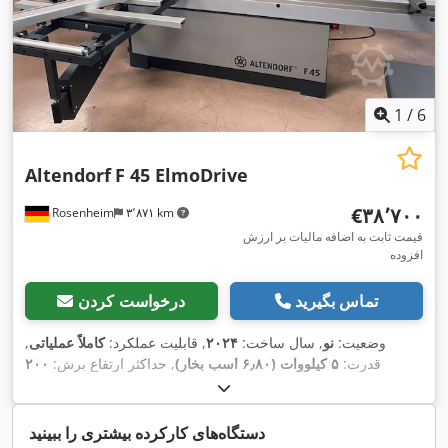
1
/
6
Altendorf
F 45 ElmoDrive
‎€۳۸٬۷۰۰
Rosenheim
۳٬۸۷۱ km
قیمت ثابت به اضافه مالیات بر ارزش
افزوده
تماس بگیرید
درخواست کردن
وضعیت:
نو
, سال ساخت:
۲۰۲۴
, قابلیت عملکرد:
کاملاً عملیاتی
,
قدرت:
۵ کیلووات (۶٫۸۰ اسب بخار)
, حداکثر ارتفاع برش:
۲۰۰
میلی‌متر
, حداکثر عرض برش:
۱٬۳۰۰ میلی‌متر
, قطر تیغ اره:
۵۵۰
میلی‌متر
, حداکثر طول برش:
۳٬۲۰۰ میلی‌متر
, عرض برش در گاید
,
موازی:
۱٬۳۰۰ میلی‌متر
, طول میز متحرک:
۳٬۲۰۰ میلی‌متر
دستگاه‌های کارکرده بیشتری را ببینید