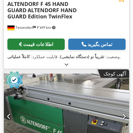
ALTENDORF F 45 HAND
GUARD
ALTENDORF HAND
GUARD Edition TwinFlex
Teisendorf
۳٬۸۲۳ km
تماس بگیرید
اطلاعات قیمت
,
وضعیت:
تقریباً نو (دستگاه نمایشی)
, قابلیت عملکرد:
کاملاً عملیاتی
آگهی کوچک