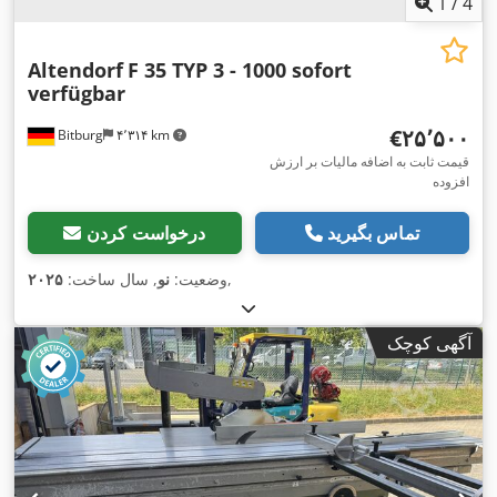
1
/
4
Altendorf
F 35 TYP 3 - 1000 sofort
verfügbar
‎€۲۵٬۵۰۰
Bitburg
۴٬۳۱۴ km
قیمت ثابت به اضافه مالیات بر ارزش
افزوده
تماس بگیرید
درخواست کردن
,
وضعیت:
نو
, سال ساخت:
۲۰۲۵
آگهی کوچک