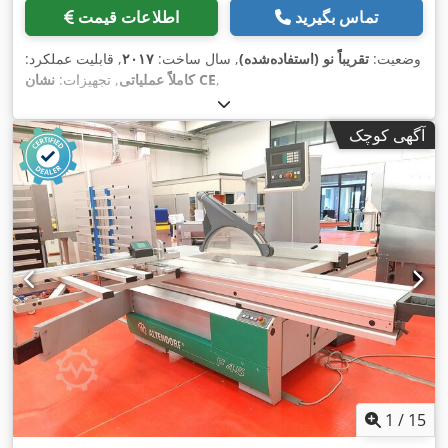
تماس بگیرید
اطلاعات قیمت
وضعیت:
تقریباً نو (استفاده‌شده)
, سال ساخت:
۲۰۱۷
, قابلیت عملکرد:
,
نشان CE
کاملاً عملیاتی
, تجهیزات:
آگهی کوچک
1
/
15