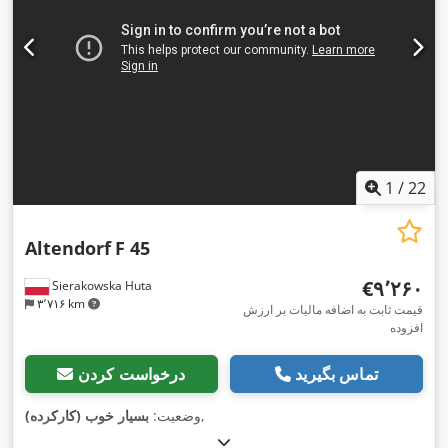
1
/
22
Altendorf
F 45
‎€۹٬۲۶۰
Sierakowska Huta
۳٬۷۱۶ km
قیمت ثابت به اضافه مالیات بر ارزش
افزوده
تماس بگیرید
درخواست کردن
,
وضعیت:
بسیار خوب (کارکرده)