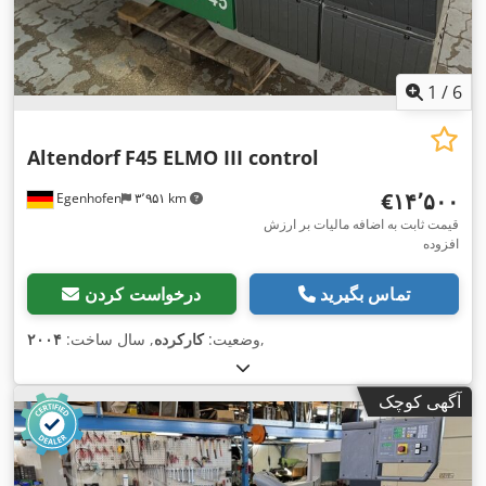
1
/
6
Altendorf
F45 ELMO III control
‎€۱۴٬۵۰۰
Egenhofen
۳٬۹۵۱ km
قیمت ثابت به اضافه مالیات بر ارزش
افزوده
تماس بگیرید
درخواست کردن
,
وضعیت:
کارکرده
, سال ساخت:
۲۰۰۴
آگهی کوچک