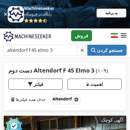
Machineseeker
به برنامه
رایگان در فروشگاه
فروش
جستجو کردن
دست دوم Altendorf F 45 Elmo 3
(۱۰۹)
اهمیت
فیلتر
Altendorf
حذف همه فیلترها
آگهی کوچک