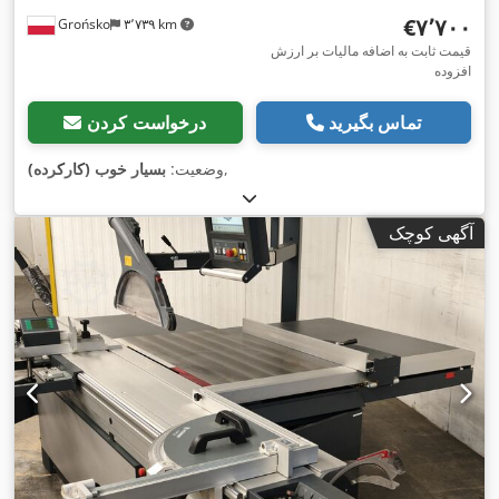
‎€۷٬۷۰۰
Grońsko
۳٬۷۳۹ km
قیمت ثابت به اضافه مالیات بر ارزش
افزوده
تماس بگیرید
درخواست کردن
,
وضعیت:
بسیار خوب (کارکرده)
آگهی کوچک