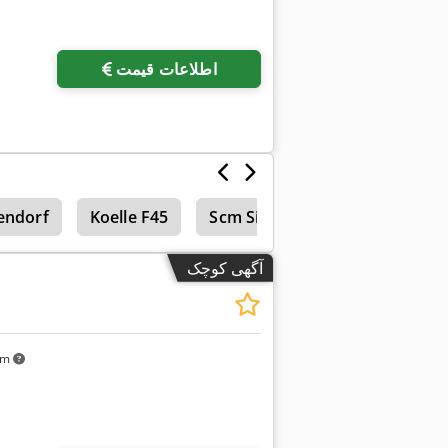
اطلاعات قیمت
endorf
Koelle F45
Scm Si 3200
Martin Transl
آگهی کوچک
 km