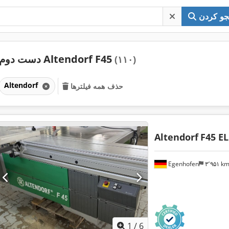
و کردن
دست دوم Altendorf F45
(۱۱۰)
Altendorf
حذف همه فیلترها
Altendorf
F45 EL
Egenhofen
۳٬۹۵۱ k
1
/
6