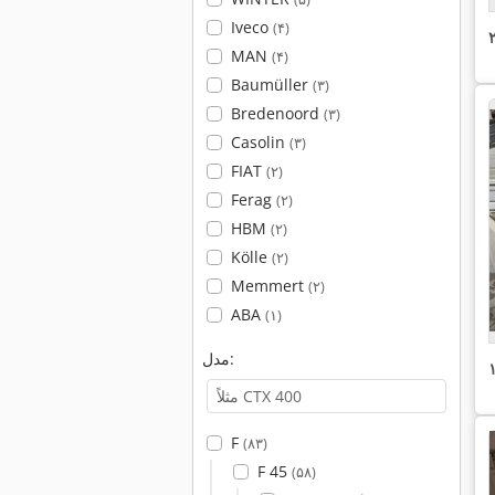
Iveco
(۴)
MAN
(۴)
Baumüller
(۳)
Bredenoord
(۳)
Casolin
(۳)
FIAT
(۲)
Ferag
(۲)
HBM
(۲)
Kölle
(۲)
Memmert
(۲)
ABA
(۱)
مدل:
F
(۸۳)
F 45
(۵۸)