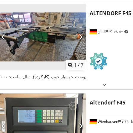
ALTENDORF
F45
۴٬۰۶۹ km
آلمان
1
/
7
,
وضعیت:
بسیار خوب (کارکرده)
, سال ساخت:
۲۰۰۰
Altendorf
F45
Wienhausen
۴٬۱۳۰