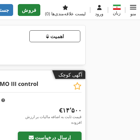
فروش
جستج
زبان
منو
ورود
لیست علاقه‌مندی‌ها
(0)
اهمیت
آگهی کوچک
MO III control
m
‎€۱۴٬۵۰۰
قیمت ثابت به اضافه مالیات بر ارزش
افزوده
ارسال درخواست