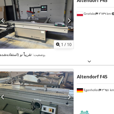
Altendorf
F45
Grońsko
۳٬۷۳۹ km
1
/
10
,
وضعیت:
تقریباً نو (استفاده‌شده
Altendorf
F45
Egenhofen
۳٬۹۵۱ k