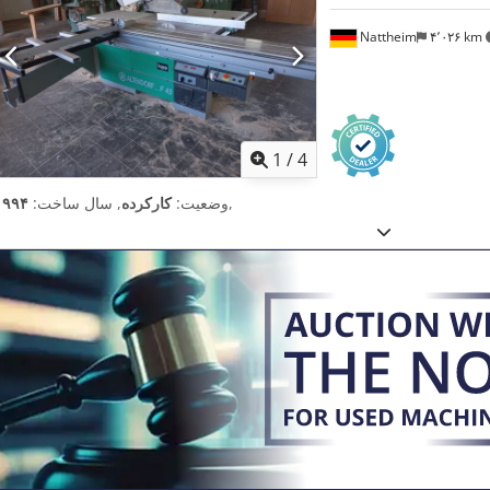
Nattheim
۴٬۰۲۶ km
1
/
4
,
وضعیت:
کارکرده
, سال ساخت:
۱۹۹۴