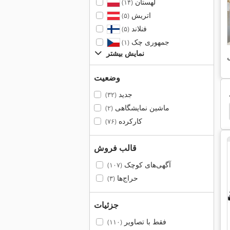
لهستان
(۱۴)
اتریش
(۵)
فنلاند
(۵)
جمهوری چک
(۱)
نمایش بیشتر
ی
وضعیت
جدید
(۳۲)
ماشین نمایشگاهی
(۲)
F45
Martin Transline 1228
Martin Midline 924
کارکرده
(۷۶)
قالب فروش
آگهی‌های کوچک
(۱۰۷)
حراج‌ها
(۳)
جزئیات
فقط با تصاویر
(۱۱۰)