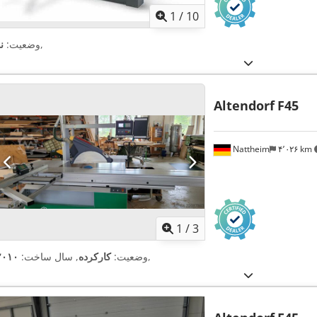
1
/
10
,
وضعیت:
ن
Altendorf
F45
Nattheim
۴٬۰۲۶ km
1
/
3
,
وضعیت:
کارکرده
, سال ساخت:
۲۰۱۰