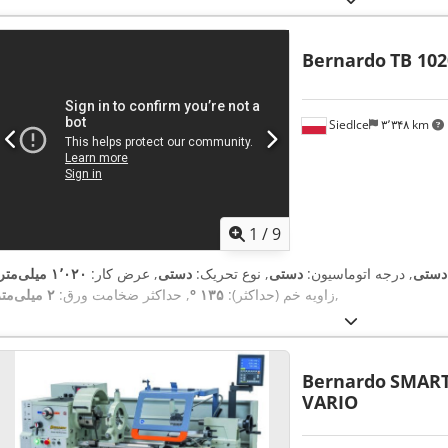
Bernardo
TB 102
Siedlce
۳٬۳۴۸ km
1
/
9
دستی
, درجه اتوماسیون:
دستی
, نوع تحریک:
دستی
, عرض کار:
۱٬۰۲۰ میلی‌متر
,
زاویه خم (حداکثر):
۱۳۵ °
, حداکثر ضخامت ورق:
۲ میلی‌متر
Bernardo
SMART
VARIO