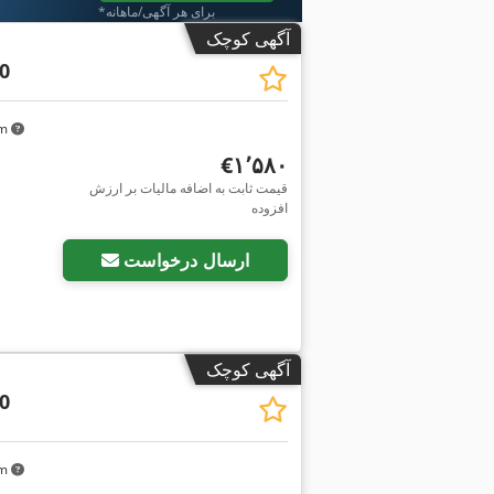
*برای هر آگهی/ماهانه
آگهی کوچک
0
km
‎€۱٬۵۸۰
قیمت ثابت به اضافه مالیات بر ارزش
افزوده
درخواست تص
ارسال درخواست
آگهی کوچک
0
km