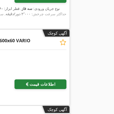
, نوع جریان ورودی:
سه فاز
, قطر ابزار:
۶۰ میلی‌م
, حداکثر سرعت چرخش:
۲٬۰۰۰ دور/دقیقه
, س
آگهی کوچک
600x60 VARIO
اطلاعات قیمت
آگهی کوچک