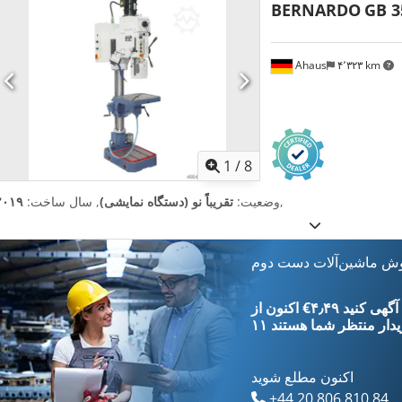
BERNARDO
GB 3
Ahaus
۴٬۳۲۳ km
1
/
8
,
وضعیت:
تقریباً نو (دستگاه نمایشی)
, سال ساخت:
۲۰۱۹
وش ماشین‌آلات دست دوم
‎€۴٫۴۹ ثبت آگهی کنید
یدار
منتظر شما هستند
اکنون مطلع شوید
+44 20 806 810 84