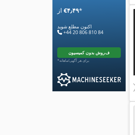
*
‎€۴٫۴۹
از
اکنون مطلع شوید
+44 20 806 810 84
فروش بدون کمیسیون
*برای هر آگهی/ماهانه
,