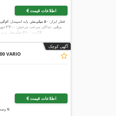
اطلاعات قیمت
, قطر ابزار:
۵۰ میلی‌متر
, پایه اسپیندل:
ام‌کی ۴
برقی
, حداکثر سرعت چرخش:
۲٬۲۰۰ دور/دقیقه
,
سرعت چرخش به طور نامحدود قابل تنظیم, نشان CE
میز:
۲۶۰ میلی‌متر
, وزن 
آگهی کوچک
500 VARIO
اطلاعات قیمت
,
۲۳۰ V
وضع