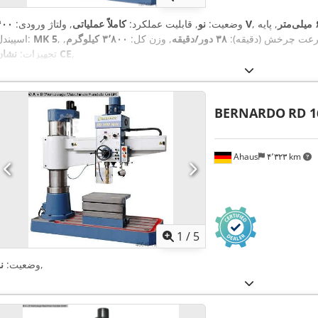
تر
, پایه
۴۰۰ V
وضعیت:
نو
, قابلیت عملکرد:
کاملاً عملیاتی
, ولتاژ ورودی:
رعت چرخش (دقیقه):
۳۸ دور/دقیقه
, وزن کل:
۳٬۸۰۰ کیلوگرم
,
MK 5
اسپیندل:
,
نشان CE
تجهیزات:
BERNARDO
RD 1
Ahaus
۴٬۳۲۳ km
1
/
5
,
وضعیت:
ن