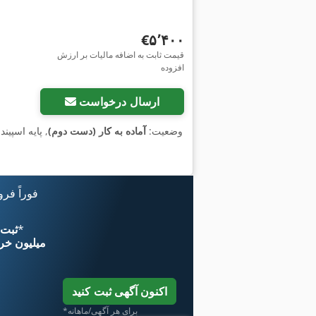
‎€۵٬۴۰۰
قیمت ثابت به اضافه مالیات بر ارزش
افزوده
ارسال درخواست
وضعیت:
آماده به کار (دست دوم)
, پایه اسپین
فوراً فر
*
اکنون از 
۱۱ میلیون خر
اکنون آگهی ثبت کنید
*برای هر آگهی/ماهانه