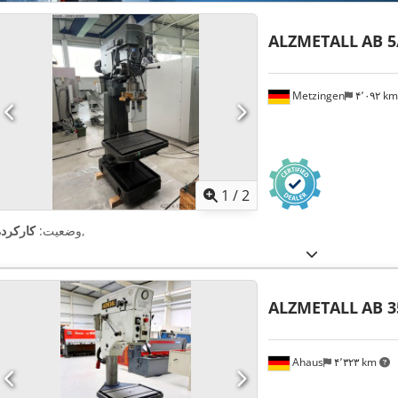
ALZMETALL
AB 5
Metzingen
۴٬۰۹۲ k
1
/
2
,
وضعیت:
کارکرده
ALZMETALL
AB 3
Ahaus
۴٬۳۲۳ km