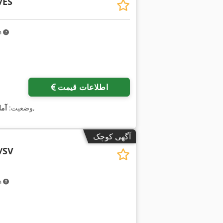
/ES
km
اطلاعات قیمت
,
وضعیت:
آما
آگهی کوچک
/SV
km