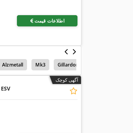
اطلاعات قیمت
Alzmetall
Mk3
Gillardon
Flott E1
آگهی کوچک
 ESV