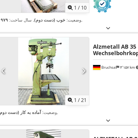
1
/
10
,
وضعیت:
خوب (دست دوم)
, سال ساخت:
۱۹۷۹
Alzmetall
AB 35 
Wechselbohrko
Bruchsal
۴٬۱۵۷ km
1
/
21
,
وضعیت:
آماده به کار (دست دوم)