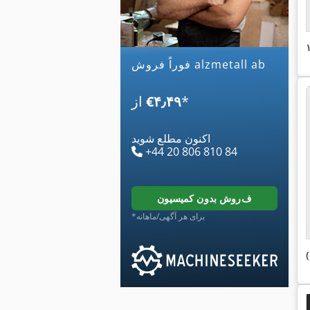
فوراً فروش alzmetall ab
*
‎€۴٫۴۹
از
اکنون مطلع شوید
+44 20 806 810 84
فروش بدون کمیسیون
*برای هر آگهی/ماهانه