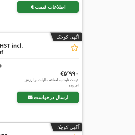
اطلاعات قیمت
آگهی کوچک
HST incl.
pf
‎€۵٬۹۹۰
قیمت ثابت به اضافه مالیات بر ارزش
افزوده
ارسال درخواست
آگهی کوچک