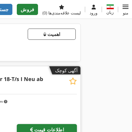
فروش
جستج
زبان
منو
ورود
لیست علاقه‌مندی‌ها
(0)
اهمیت
آگهی کوچک
r 18-T/s I Neu ab
 km
اطلاعات قیمت