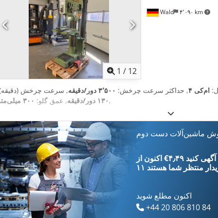
Wald
۴٬۰۹۰ km
1
/
12
دل:
ام‌کی ۴
, حداکثر سرعت چرخش:
۳٬۵۰۰ دور/دقیقه
, سرعت چرخش (دقیقه):
,
۱۳۰ دور/دقیقه
, عمق گلو:
۳۰۰ میلی‌متر
وش ماشین‌آلات دست دوم
‎€۴٫۴۹ ثبت آگهی کنید
یدار
منتظر شما هستند
اکنون مطلع شوید
+44 20 806 810 84