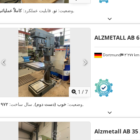
,
وضعیت:
نو
, قابلیت عملکرد:
کاملاً عملیات
ALZMETALL
AB 6
Dortmund
۴٬۲۷۷ k
1
/
7
,
وضعیت:
خوب (دست دوم)
, سال ساخت:
۱۹۷۲
Alzmetall
AB 35 