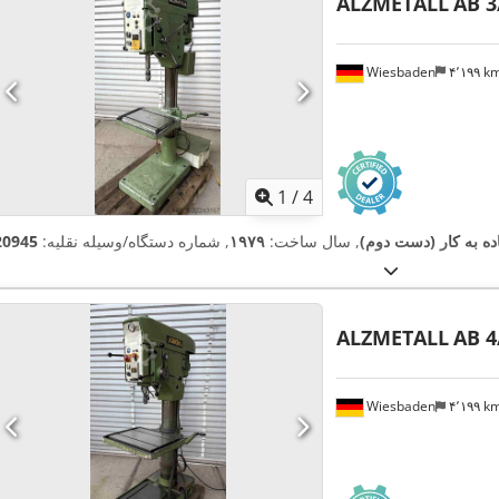
ALZMETALL
AB 3
Wiesbaden
۴٬۱۹۹ 
1
/
4
ده به کار (دست دوم)
, سال ساخت:
۱۹۷۹
, شماره دستگاه/وسیله نقلیه:
20945
ALZMETALL
AB 4
Wiesbaden
۴٬۱۹۹ 