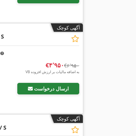
آگهی کوچک
 S
m
‎€۴٬۹۵۰
‎€۶٬۹۵۰
VB به اضافه مالیات بر ارزش افزوده
ارسال درخواست
آگهی کوچک
/ S