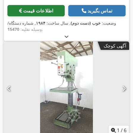
تماس بگیرید
اطلاعات قیمت
وضعیت:
خوب (دست دوم)
, سال ساخت:
۱۹۸۴
, شماره دستگاه/
,
وسیله نقلیه:
15470
آگهی کوچک
1
/
6