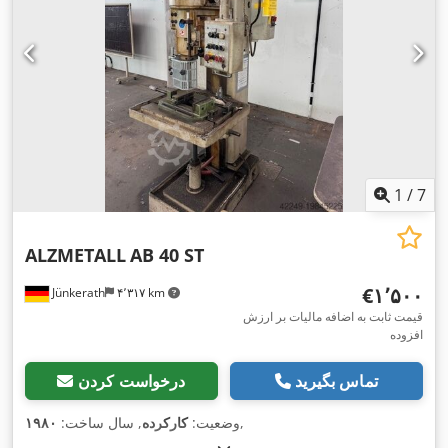
1
/
7
ALZMETALL
AB 40 ST
‎€۱٬۵۰۰
Jünkerath
۴٬۳۱۷ km
قیمت ثابت به اضافه مالیات بر ارزش
افزوده
تماس بگیرید
درخواست کردن
,
وضعیت:
کارکرده
, سال ساخت:
۱۹۸۰