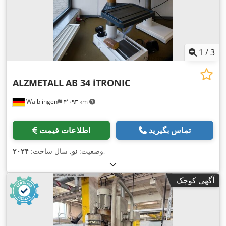
1
/
3
ALZMETALL
AB 34 iTRONIC
Waiblingen
۴٬۰۹۳ km
تماس بگیرید
اطلاعات قیمت
,
وضعیت:
نو
, سال ساخت:
۲۰۲۴
آگهی کوچک