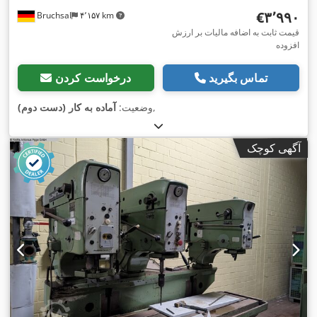
‎€۳٬۹۹۰
Bruchsal
۴٬۱۵۷ km
قیمت ثابت به اضافه مالیات بر ارزش
افزوده
تماس بگیرید
درخواست کردن
,
وضعیت:
آماده به کار (دست دوم)
آگهی کوچک