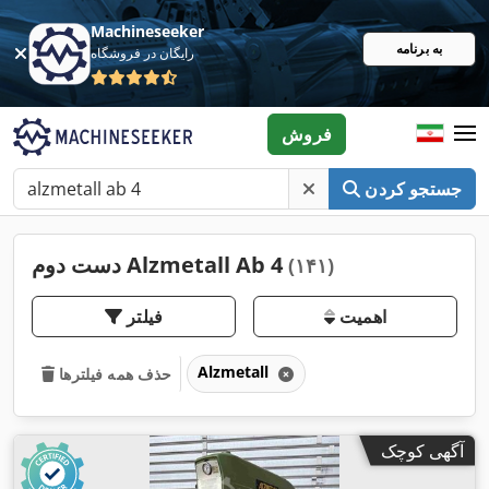
Machineseeker
به برنامه
رایگان در فروشگاه
فروش
جستجو کردن
دست دوم Alzmetall Ab 4
(۱۴۱)
اهمیت
فیلتر
Alzmetall
حذف همه فیلترها
آگهی کوچک