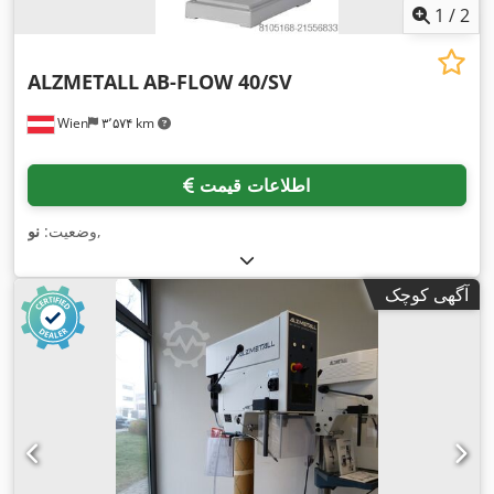
1
/
2
ALZMETALL
AB-FLOW 40/SV
Wien
۳٬۵۷۴ km
اطلاعات قیمت
,
وضعیت:
نو
آگهی کوچک