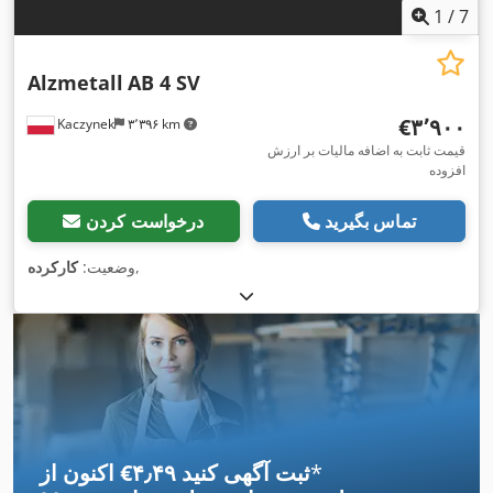
1
/
7
Alzmetall
AB 4 SV
‎€۳٬۹۰۰
Kaczynek
۳٬۳۹۶ km
قیمت ثابت به اضافه مالیات بر ارزش
افزوده
تماس بگیرید
درخواست کردن
,
وضعیت:
کارکرده
*
اکنون از ‎€۴٫۴۹ ثبت آگهی کنید