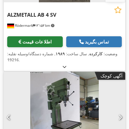
ALZMETALL
AB 4 SV
Rödermark
۴٬۱۵۳ km
تماس بگیرید
اطلاعات قیمت
وضعیت:
کارکرده
, سال ساخت:
۱۹۸۹
, شماره دستگاه/وسیله نقلیه:
19216
,
آگهی کوچک