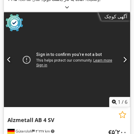
آگهی کوچک
1
/
6
Alzmetall
AB 4 SV
‎€۵٬۲۰۰
Gütersloh
۴٬۲۲۷ km