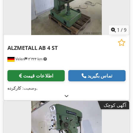
1
/
9
ALZMETALL
AB 4 ST
Velen
۴٬۳۲۴ km
تماس بگیرید
اطلاعات قیمت
,
وضعیت:
کارکرده
آگهی کوچک