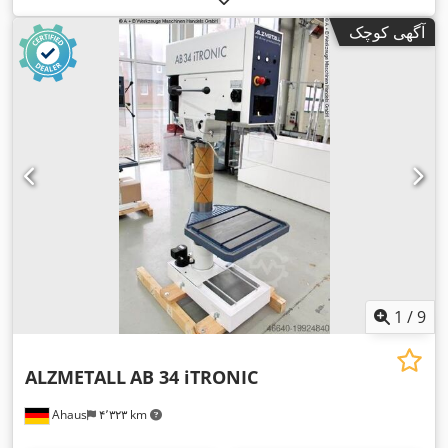
آگهی کوچک
1
/
9
ALZMETALL
AB 34 iTRONIC
Ahaus
۴٬۳۲۳ km