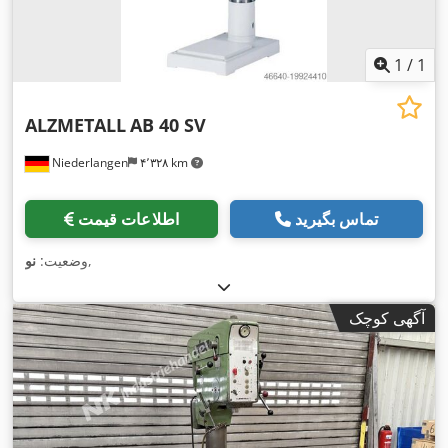
1
/
1
ALZMETALL
AB 40 SV
Niederlangen
۴٬۳۲۸ km
تماس بگیرید
اطلاعات قیمت
,
وضعیت:
نو
آگهی کوچک