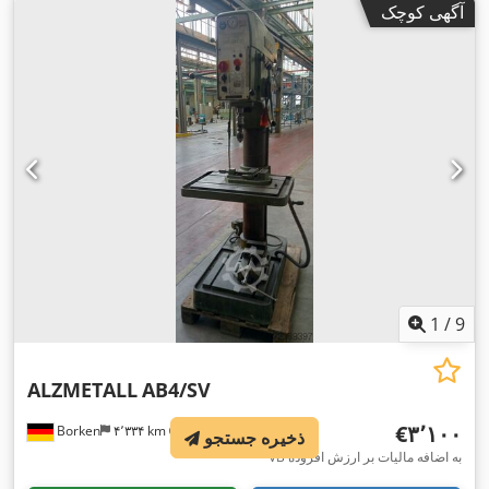
آگهی کوچک
1
/
9
ALZMETALL
AB4/SV
‎€۳٬۱۰۰
Borken
۴٬۳۳۴ km
ذخیره جستجو
VB به اضافه مالیات بر ارزش افزوده