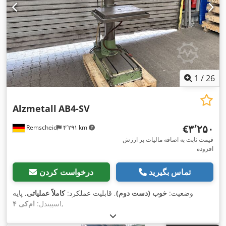
1
/
26
Alzmetall
AB4-SV
‎€۳٬۲۵۰
Remscheid
۴٬۲۹۱ km
قیمت ثابت به اضافه مالیات بر ارزش
افزوده
تماس بگیرید
درخواست کردن
وضعیت:
خوب (دست دوم)
, قابلیت عملکرد:
کاملاً عملیاتی
, پایه
,
اسپیندل:
ام‌کی ۴