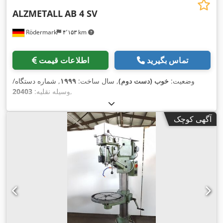
ALZMETALL
AB 4 SV
Rödermark
۴٬۱۵۳ km
تماس بگیرید
اطلاعات قیمت
وضعیت:
خوب (دست دوم)
, سال ساخت:
۱۹۹۹
, شماره دستگاه/
,
وسیله نقلیه:
20403
آگهی کوچک