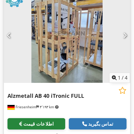
1
/
4
Alzmetall
AB 40 iTronic FULL
Friesenheim
۴٬۱۹۳ km
تماس بگیرید
اطلاعات قیمت