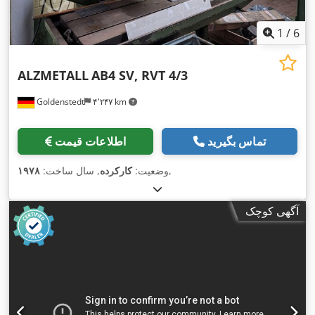
1
/
6
ALZMETALL
AB4 SV, RVT 4/3
Goldenstedt
۴٬۲۴۷ km
تماس بگیرید
اطلاعات قیمت
,
وضعیت:
کارکرده
, سال ساخت:
۱۹۷۸
آگهی کوچک