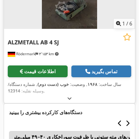
1
/
6
ALZMETALL
AB 4 SJ
Rödermark
۴٬۱۵۳ km
تماس بگیرید
اطلاعات قیمت
سال ساخت:
۱۹۶۸
, وضعیت:
خوب (دست دوم)
, شماره دستگاه/
,
وسیله نقلیه:
12314
دستگاه‌های کارکرده بیشتری را ببینید
اشین‌های مته ستونی با ظرفیت سوراخکاری ۴۰–۴۹ میلی‌متر
n