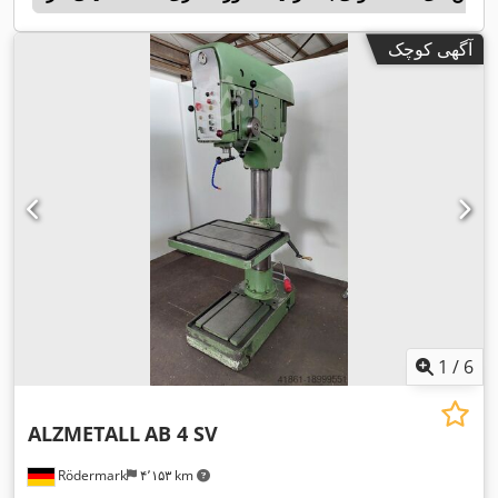
آگهی کوچک
1
/
6
ALZMETALL
AB 4 SV
Rödermark
۴٬۱۵۳ km