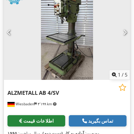
1
/
5
ALZMETALL
AB 4/SV
Wiesbaden
۴٬۱۹۹ km
تماس بگیرید
اطلاعات قیمت
,
وضعیت:
آماده به کار (دست دوم)
, سال ساخت:
۱۹۹۵