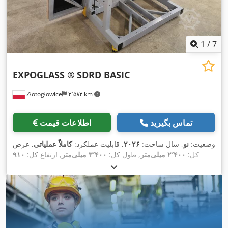
1
/
7
EXPOGLASS ®
SDRD BASIC
Złotogłowice
۳٬۵۸۲ km
تماس بگیرید
اطلاعات قیمت
وضعیت:
نو
, سال ساخت:
۲۰۲۶
, قابلیت عملکرد:
کاملاً عملیاتی
, عرض
کل:
۲٬۴۰۰ میلی‌متر
, طول کل:
۳٬۴۰۰ میلی‌متر
, ارتفاع کل:
۹۱۰
,
میلی‌متر
, وزن کل:
۴۵۰ کیلوگرم
, مدت گارانتی:
۱۲ ماه‌ها