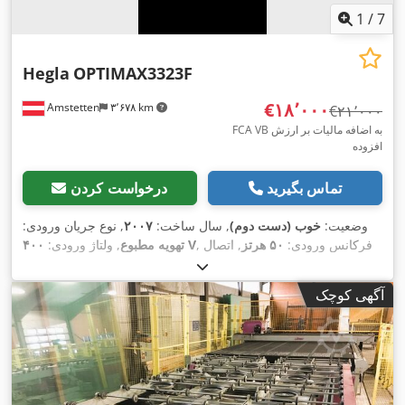
1
/
7
Hegla
OPTIMAX3323F
‎€۱۸٬۰۰۰
Amstetten
۳٬۶۷۸ km
‎€۲۱٬۰۰۰
FCA VB به اضافه مالیات بر ارزش
افزوده
تماس بگیرید
درخواست کردن
وضعیت:
خوب (دست دوم)
, سال ساخت:
۲۰۰۷
, نوع جریان ورودی:
, فرکانس ورودی:
۵۰ هرتز
, اتصال
۴۰۰ V
تهویه مطبوع
, ولتاژ ورودی:
,
هوای فشرده:
۶ میله
آگهی کوچک