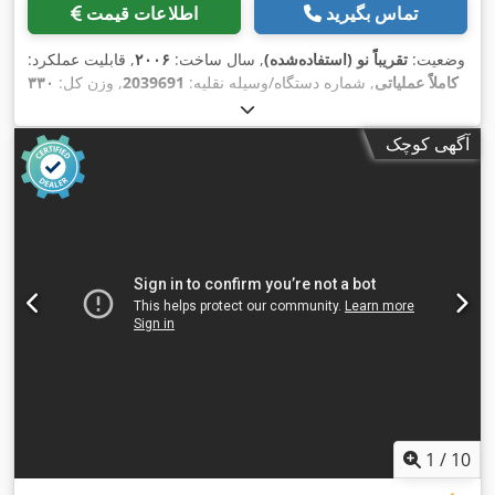
تماس بگیرید
اطلاعات قیمت
وضعیت:
تقریباً نو (استفاده‌شده)
, سال ساخت:
۲۰۰۶
, قابلیت عملکرد:
کاملاً عملیاتی
, شماره دستگاه/وسیله نقلیه:
2039691
, وزن کل:
۳۳۰
,
کیلوگرم
آگهی کوچک
1
/
10