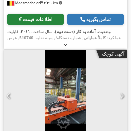
Maasmechelen
۴٬۳۹۰ km
تماس بگیرید
اطلاعات قیمت
وضعیت:
آماده به کار (دست دوم)
, سال ساخت:
۲۰۱۱
, قابلیت
عملکرد:
کاملاً عملیاتی
, شماره دستگاه/وسیله نقلیه:
510740
, عرض
کل:
۵٬۹۰۰ میلی‌متر
, طول کل:
۳٬۷۶۰ میلی‌متر
, وزن کل:
۴٬۰۰۰
, نوع جریان ورودی:
سه فاز
, ولتاژ
۳۳ A
کیلوگرم
, جریان ورودی:
آگهی کوچک
, فرکانس ورودی:
۵۰ هرتز
, فشار:
۸ میله
, حداکثر طول
۴۰۰ V
ورودی:
,
برش:
۳٬۷۰۰ میلی‌متر