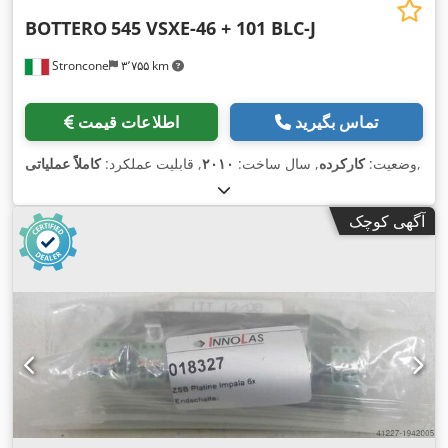
BOTTERO
545 VSXE-46 + 101 BLC-J
Stroncone
۳٬۷۵۵ km
تماس بگیرید
اطلاعات قیمت
,
وضعیت:
کارکرده
, سال ساخت:
۲۰۱۰
, قابلیت عملکرد:
کاملاً عملیاتی
آگهی کوچک