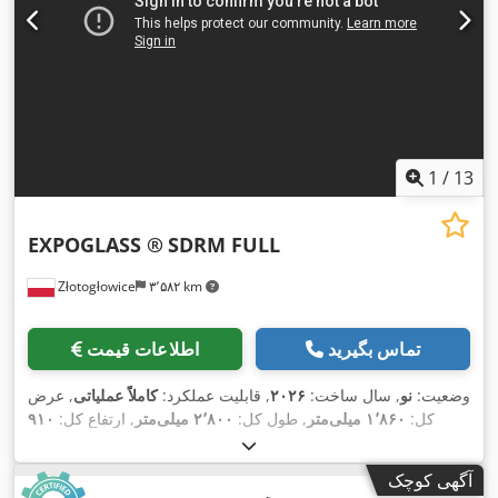
1
/
13
EXPOGLASS ®
SDRM FULL
Złotogłowice
۳٬۵۸۲ km
تماس بگیرید
اطلاعات قیمت
وضعیت:
نو
, سال ساخت:
۲۰۲۶
, قابلیت عملکرد:
کاملاً عملیاتی
, عرض
کل:
۱٬۸۶۰ میلی‌متر
, طول کل:
۲٬۸۰۰ میلی‌متر
, ارتفاع کل:
۹۱۰
, مدت گارانتی:
۱۶ A
میلی‌متر
, وزن کل:
۶۰۰ کیلوگرم
, جریان ورودی:
, فرکانس
۴۰۰ V
۱۲ ماه‌ها
, نوع جریان ورودی:
سه فاز
, ولتاژ ورودی:
آگهی کوچک
,
ورودی:
۵۰ هرتز