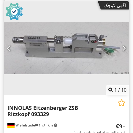
آگهی کوچک
1
/
10
INNOLAS Eitzenberger
ZSB
Ritzkopf 093329
‎€۹۰
Wiefelstede
۴٬۲۸۰ km
قیمت ثابت به اضافه مالیات بر ارزش