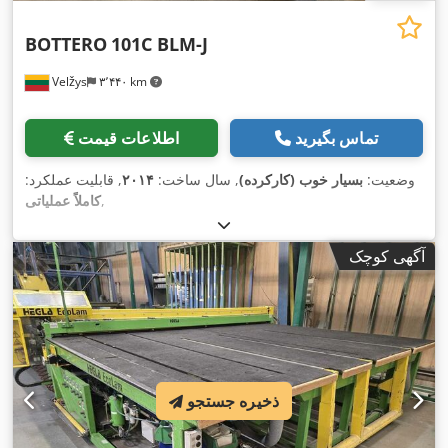
BOTTERO
101C BLM-J
Velžys
۳٬۴۴۰ km
تماس بگیرید
اطلاعات قیمت
وضعیت:
بسیار خوب (کارکرده)
, سال ساخت:
۲۰۱۴
, قابلیت عملکرد:
,
کاملاً عملیاتی
آگهی کوچک
ذخیره جستجو