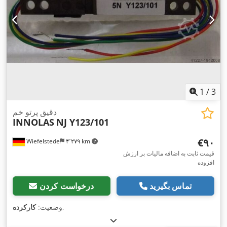
1
/
3
دقیق پرتو خم
INNOLAS
NJ Y123/101
‎€۹۰
Wiefelstede
۴٬۲۷۹ km
قیمت ثابت به اضافه مالیات بر ارزش
افزوده
تماس بگیرید
درخواست کردن
,
وضعیت:
کارکرده