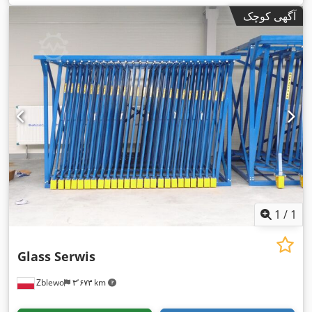
آگهی کوچک
1
/
1
Glass Serwis
Zblewo
۳٬۶۷۳ km