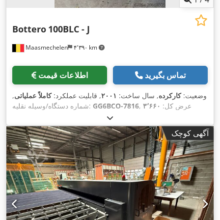
Bottero
100BLC - J
Maasmechelen
۴٬۳۹۰ km
تماس بگیرید
اطلاعات قیمت
وضعیت:
کارکرده
, سال ساخت:
۲۰۰۱
, قابلیت عملکرد:
کاملاً عملیاتی
,
, عرض کل:
۳٬۶۶۰
GG6BCO-7816
شماره دستگاه/وسیله نقلیه:
میلی‌متر
, طول کل:
۷٬۱۰۰ میلی‌متر
, وزن کل:
۳٬۳۰۰ کیلوگرم
, نوع
, فرکانس ورودی:
۵۰
۳۸۰ V
جریان ورودی:
سه فاز
, ولتاژ ورودی:
آگهی کوچک
,
هرتز
, اتصال هوای فشرده:
۶ میله
, فشار:
۶ میله