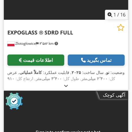
1
/
16
EXPOGLASS ®
SDRD FULL
Złotogłowice
۳٬۵۸۲ km
تماس بگیرید
اطلاعات قیمت
وضعیت:
نو
, سال ساخت:
۲۰۲۵
, قابلیت عملکرد:
کاملاً عملیاتی
, عرض
کل:
۲٬۴۰۰ میلی‌متر
, طول کل:
۳٬۴۰۰ میلی‌متر
, ارتفاع کل:
۹۱۰
, مدت گارانتی:
۱۶ A
میلی‌متر
, وزن کل:
۹۰۰ کیلوگرم
, جریان ورودی:
, فرکانس
۴۰۰ V
۱۲ ماه‌ها
, نوع جریان ورودی:
سه فاز
, ولتاژ ورودی:
آگهی کوچک
,
ورودی:
۵۰ هرتز