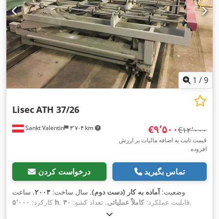
1
/
9
Lisec
ATH 37/26
‎€۹٬۵۰۰
Sankt Valentin
۳٬۷۰۴ km
‎€۱۲٬۰۰۰
قیمت ثابت به اضافه مالیات بر ارزش
افزوده
تماس بگیرید
درخواست کردن
وضعیت:
آماده به کار (دست دوم)
, سال ساخت:
۲۰۰۳
, ساعت
,
, قابلیت عملکرد:
کاملاً عملیاتی
, تعداد کشو:
۳۰
۵٬۰۰۰ h
کارکرد: