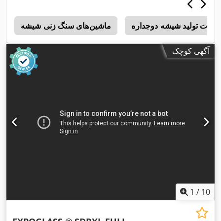
‌آلات تولید شیشه دوجداره
ماشین‌های سنگ زنی شیشه
x
آگهی کوچک
1
/
10