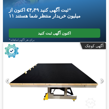
*
اکنون از ‎€۴٫۴۹ ثبت آگهی کنید
۱۱ میلیون خریدار
منتظر شما هستند
اکنون آگهی ثبت کنید
*برای هر آگهی/ماهانه
آگهی کوچک