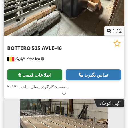
1
/
2
BOTTERO
535 AVLE-46
۴٬۴۸۲ km
بلژیک
تماس بگیرید
اطلاعات قیمت
,
وضعیت:
کارکرده
, سال ساخت:
۲۰۱۲
آگهی کوچک