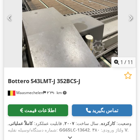
1
/
11
Bottero
543LMT-J 352BCS-J
Maasmechelen
۴٬۳۹۰ km
تماس بگیرید
اطلاعات قیمت
وضعیت:
کارکرده
, سال ساخت:
۲۰۰۷
, قابلیت عملکرد:
کاملاً عملیاتی
,
,
۳۸۰ V
, ولتاژ ورودی:
GG65LC-13642
شماره دستگاه/وسیله نقلیه:
,
فرکانس ورودی:
۵۰ هرتز
, فشار:
۸ میله