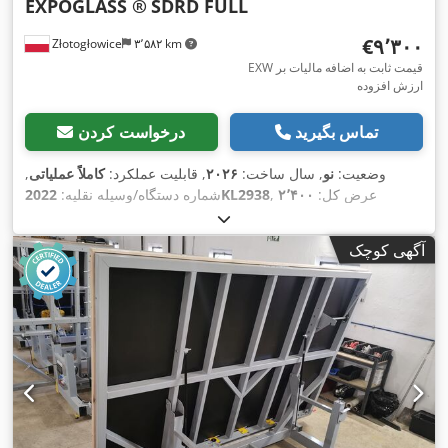
EXPOGLASS ®
SDRD FULL
‎€۹٬۳۰۰
Złotogłowice
۳٬۵۸۲ km
EXW قیمت ثابت به اضافه مالیات بر
ارزش افزوده
تماس بگیرید
درخواست کردن
وضعیت:
نو
, سال ساخت:
۲۰۲۶
, قابلیت عملکرد:
کاملاً عملیاتی
,
, عرض کل:
۲٬۴۰۰
2022KL2938
شماره دستگاه/وسیله نقلیه:
میلی‌متر
, طول کل:
۳٬۴۰۰ میلی‌متر
, ارتفاع کل:
۹۱۰ میلی‌متر
, وزن
,
کل:
۹۰۰ کیلوگرم
, مدت گارانتی:
۱۲ ماه‌ها
آگهی کوچک