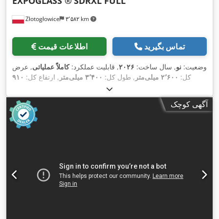
EXPOGLASS ®
SDRXL FULL
Złotogłowice
۳٬۵۸۲ km
تماس بگیرید
اطلاعات قیمت
وضعیت:
نو
, سال ساخت:
۲۰۲۶
, قابلیت عملکرد:
کاملاً عملیاتی
, عرض
کل:
۲٬۶۰۰ میلی‌متر
, طول کل:
۳٬۴۰۰ میلی‌متر
, ارتفاع کل:
۹۱۰
, مدت گارانتی:
۱۶ A
میلی‌متر
, وزن کل:
۹۵۰ کیلوگرم
, جریان ورودی:
,
۴۰۰ V
۱۲ ماه‌ها
, ولتاژ ورودی:
آگهی کوچک