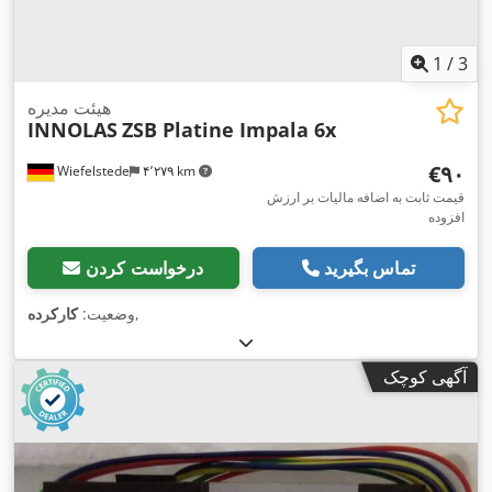
1
/
3
هیئت مدیره
INNOLAS
ZSB Platine Impala 6x
‎€۹۰
Wiefelstede
۴٬۲۷۹ km
قیمت ثابت به اضافه مالیات بر ارزش
افزوده
تماس بگیرید
درخواست کردن
,
وضعیت:
کارکرده
آگهی کوچک