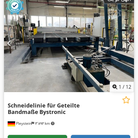
1
/
12
Schneidelinie für Geteilte
Bandmaße
Bystronic
Pleystein
۳٬۸۹۳ km