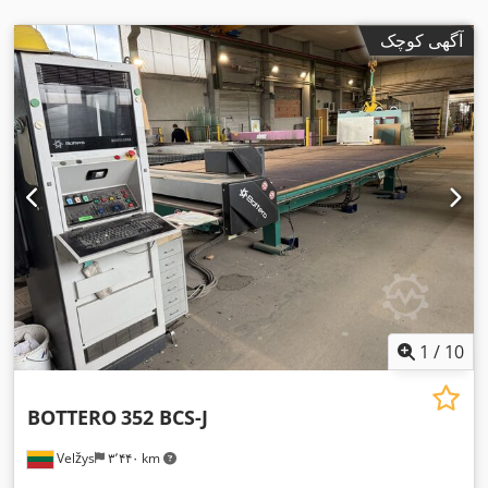
آگهی کوچک
1
/
10
BOTTERO
352 BCS-J
Velžys
۳٬۴۴۰ km