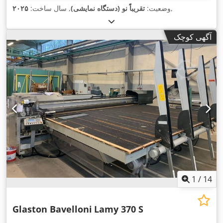
,
وضعیت:
تقریباً نو (دستگاه نمایشی)
, سال ساخت:
۲۰۲۵
آگهی کوچک
1
/
14
Glaston Bavelloni
Lamy 370 S