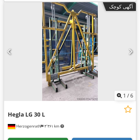
آگهی کوچک
1
/
6
Hegla
LG 30 L
Herzogenrath
۴٬۳۶۱ km