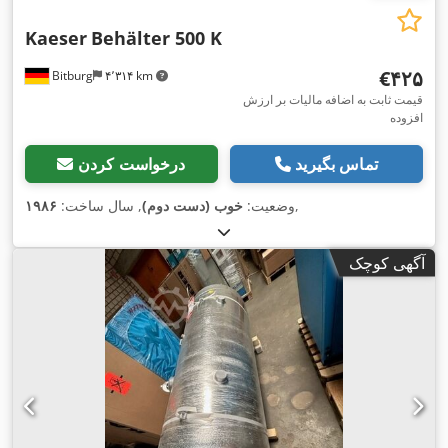
Kaeser
Behälter 500 K
‎€۴۲۵
Bitburg
۴٬۳۱۴ km
قیمت ثابت به اضافه مالیات بر ارزش
افزوده
تماس بگیرید
درخواست کردن
,
وضعیت:
خوب (دست دوم)
, سال ساخت:
۱۹۸۶
آگهی کوچک