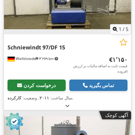
1
/
5
Schniewindt
97/DF 15
‎€۱٬۱۵۰
Wiefelstede
۴٬۲۷۹ km
قیمت ثابت به اضافه مالیات بر ارزش
افزوده
تماس بگیرید
درخواست کردن
,
سال ساخت:
۲۰۱۱
, وضعیت:
کارکرده
آگهی کوچک