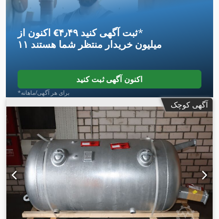
*
اکنون از ‎€۴٫۴۹ ثبت آگهی کنید
۱۱ میلیون خریدار
منتظر شما هستند
اکنون آگهی ثبت کنید
*برای هر آگهی/ماهانه
آگهی کوچک