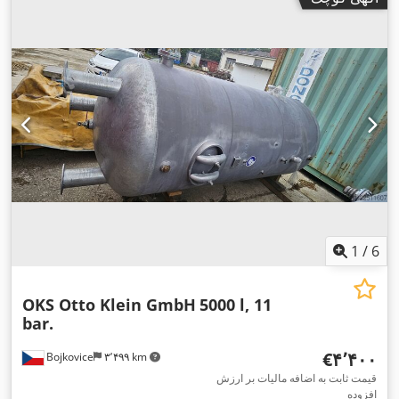
1
/
6
OKS Otto Klein GmbH
5000 l, 11
bar.
‎€۴٬۴۰۰
Bojkovice
۳٬۴۹۹ km
قیمت ثابت به اضافه مالیات بر ارزش
افزوده