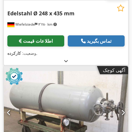
Edelstahl
Ø 248 x 435 mm
Wiefelstede
۴٬۲۸۰ km
تماس بگیرید
اطلاعات قیمت
,
وضعیت:
کارکرده
آگهی کوچک