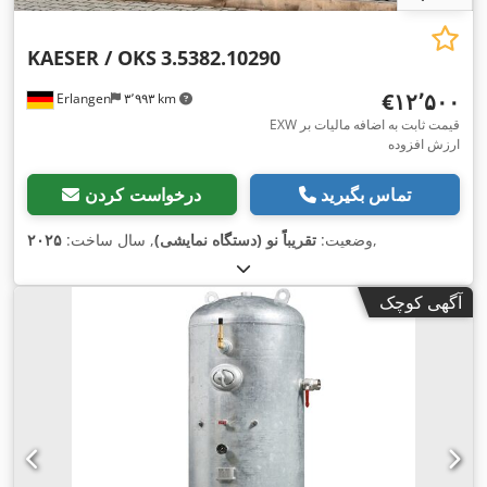
KAESER / OKS
3.5382.10290
‎€۱۲٬۵۰۰
Erlangen
۳٬۹۹۳ km
EXW قیمت ثابت به اضافه مالیات بر
ارزش افزوده
تماس بگیرید
درخواست کردن
,
وضعیت:
تقریباً نو (دستگاه نمایشی)
, سال ساخت:
۲۰۲۵
آگهی کوچک