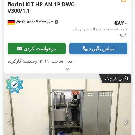
fiorini
KIT HP AN 1P DWC-
V300/1,1
‎€۸۲۰
Wiefelstede
۴٬۲۷۹ km
قیمت ثابت به اضافه مالیات بر ارزش
افزوده
تماس بگیرید
درخواست کردن
,
سال ساخت:
۲۰۱۱
, وضعیت:
کارکرده
آگهی کوچک