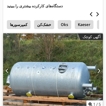
دستگاه‌های کارکرده بیشتری را ببینید
Ott
Kaeser
Oks
خشک‌کن
کمپرسورها
m
آگهی کوچک
1
/
5