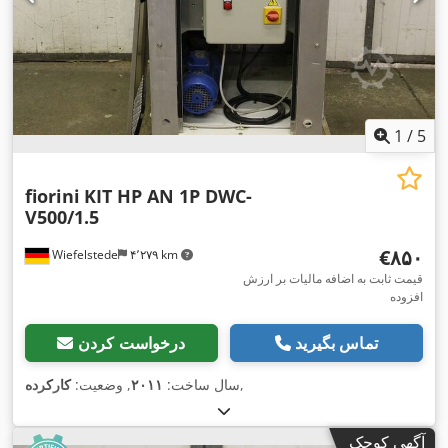
1
/
5
fiorini
KIT HP AN 1P DWC-
V500/1.5
‎€۸۵۰
Wiefelstede
۴٬۲۷۹ km
قیمت ثابت به اضافه مالیات بر ارزش
افزوده
تماس بگیرید
درخواست کردن
,
سال ساخت:
۲۰۱۱
, وضعیت:
کارکرده
آگهی کوچک