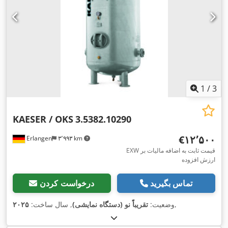
1
/
3
KAESER / OKS
3.5382.10290
‎€۱۲٬۵۰۰
Erlangen
۳٬۹۹۳ km
EXW قیمت ثابت به اضافه مالیات بر
ارزش افزوده
تماس بگیرید
درخواست کردن
,
وضعیت:
تقریباً نو (دستگاه نمایشی)
, سال ساخت:
۲۰۲۵