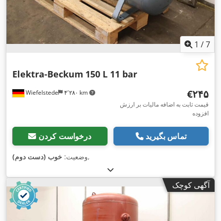
1
/
7
Elektra-Beckum
150 L 11 bar
‎€۲۴۵
Wiefelstede
۴٬۲۸۰ km
قیمت ثابت به اضافه مالیات بر ارزش
افزوده
تماس بگیرید
درخواست کردن
,
وضعیت:
خوب (دست دوم)
آگهی کوچک