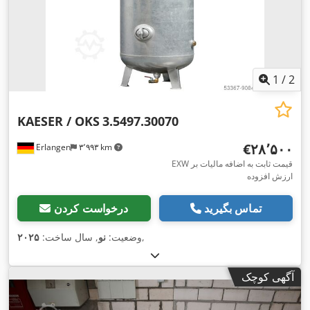
1
/
2
KAESER / OKS
3.5497.30070
‎€۲۸٬۵۰۰
Erlangen
۳٬۹۹۳ km
EXW قیمت ثابت به اضافه مالیات بر
ارزش افزوده
تماس بگیرید
درخواست کردن
,
وضعیت:
نو
, سال ساخت:
۲۰۲۵
آگهی کوچک