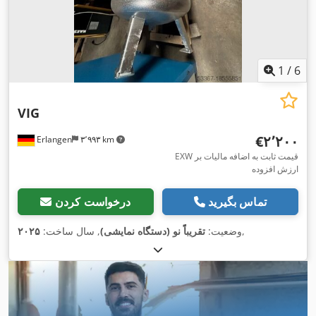
1
/
6
VIG
‎€۲٬۲۰۰
Erlangen
۳٬۹۹۳ km
EXW قیمت ثابت به اضافه مالیات بر
ارزش افزوده
تماس بگیرید
درخواست کردن
,
وضعیت:
تقریباً نو (دستگاه نمایشی)
, سال ساخت:
۲۰۲۵