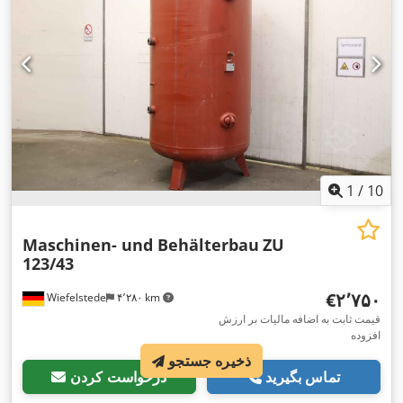
1
/
10
Maschinen- und Behälterbau
ZU
123/43
‎€۲٬۷۵۰
Wiefelstede
۴٬۲۸۰ km
قیمت ثابت به اضافه مالیات بر ارزش
افزوده
ذخیره جستجو
تماس بگیرید
درخواست کردن