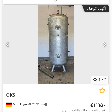
آگهی کوچک
1
/
2
OKS
‎€۱٬۹۵۰
Mömlingen
۴٬۱۳۳ km
قیمت ثابت به اضافه مالیات بر ارزش