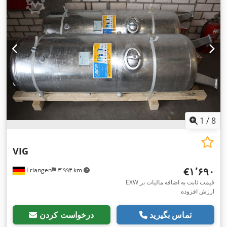
1
/
8
VIG
‎€۱٬۶۹۰
Erlangen
۳٬۹۹۳ km
EXW قیمت ثابت به اضافه مالیات بر
ارزش افزوده
تماس بگیرید
درخواست کردن