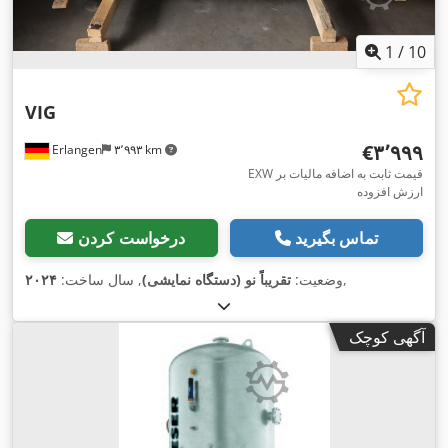
1
/
10
VIG
‎€۳٬۹۹۹
Erlangen
۳٬۹۹۳ km
EXW قیمت ثابت به اضافه مالیات بر
ارزش افزوده
تماس بگیرید
درخواست کردن
,
وضعیت:
تقریباً نو (دستگاه نمایشی)
, سال ساخت:
۲۰۲۴
آگهی کوچک