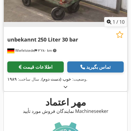
1
/
10
unbekannt
250 Liter 30 bar
Wiefelstede
۴٬۲۸۰ km
تماس بگیرید
اطلاعات قیمت
,
وضعیت:
خوب (دست دوم)
, سال ساخت:
۱۹۸۹
مهر اعتماد
نمایندگان فروش مورد تأیید Machineseeker