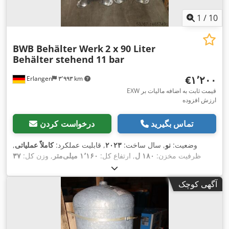
1
/
10
BWB Behälter Werk
2 x 90 Liter
Behälter stehend 11 bar
‎€۱٬۲۰۰
Erlangen
۳٬۹۹۳ km
EXW قیمت ثابت به اضافه مالیات بر
ارزش افزوده
تماس بگیرید
درخواست کردن
وضعیت:
نو
, سال ساخت:
۲۰۲۳
, قابلیت عملکرد:
کاملاً عملیاتی
,
ظرفیت مخزن:
۱۸۰ ل
, ارتفاع کل:
۱٬۱۶۰ میلی‌متر
, وزن کل:
۳۷
,
کیلوگرم
, فشار عملیاتی:
۱۱ میله
, فشار:
۱۱ میله
آگهی کوچک