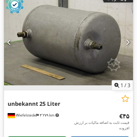
1
/
3
unbekannt
25 Liter
‎€۴۵
Wiefelstede
۴٬۲۷۹ km
قیمت ثابت به اضافه مالیات بر ارزش
افزوده