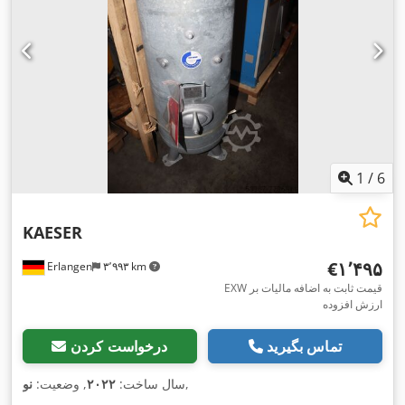
1
/
6
KAESER
‎€۱٬۴۹۵
Erlangen
۳٬۹۹۳ km
EXW قیمت ثابت به اضافه مالیات بر
ارزش افزوده
تماس بگیرید
درخواست کردن
,
سال ساخت:
۲۰۲۲
, وضعیت:
نو