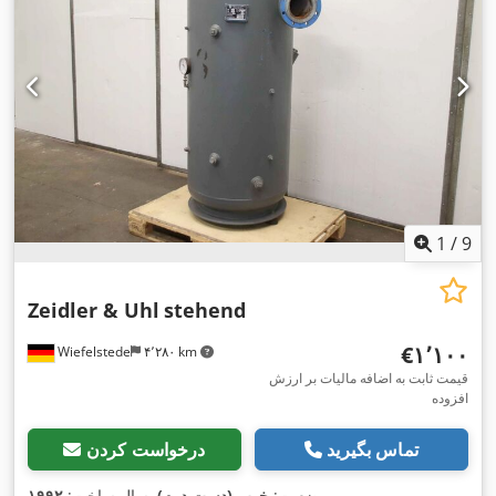
1
/
9
Zeidler & Uhl
stehend
‎€۱٬۱۰۰
Wiefelstede
۴٬۲۸۰ km
قیمت ثابت به اضافه مالیات بر ارزش
افزوده
تماس بگیرید
درخواست کردن
,
وضعیت:
خوب (دست دوم)
, سال ساخت:
۱۹۹۲