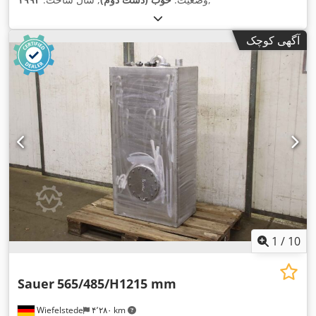
آگهی کوچک
1
/
10
Sauer
565/485/H1215 mm
Wiefelstede
۴٬۲۸۰ km