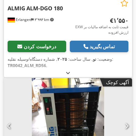
ALMIG
ALM-DGO 180
‎€۱٬۵۵۰
Erlangen
۳٬۹۹۳ km
EXW قیمت ثابت به اضافه مالیات بر
ارزش افزوده
تماس بگیرید
درخواست کردن
, شماره دستگاه/وسیله نقلیه:
وضعیت:
نو
, سال ساخت:
۲۰۲۵
TR0042_ALM_RD56
,
آگهی کوچک