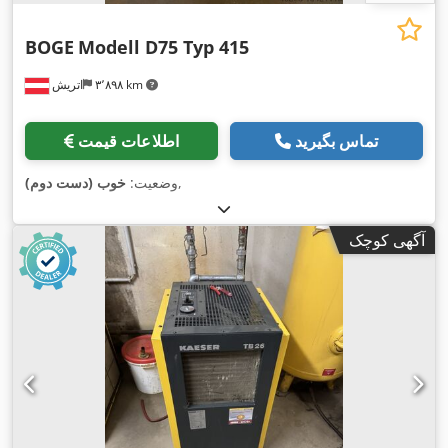
BOGE
Modell D75 Typ 415
۳٬۸۹۸ km
اتریش
تماس بگیرید
اطلاعات قیمت
,
وضعیت:
خوب (دست دوم)
آگهی کوچک