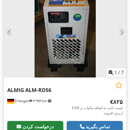
1
/
7
ALMIG
ALM-RD56
‎€۸۲۵
Erlangen
۳٬۹۹۳ km
EXW قیمت ثابت به اضافه مالیات بر
ارزش افزوده
تماس بگیرید
درخواست کردن