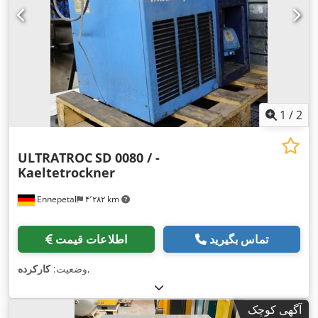
1
/
2
ULTRATROC
SD 0080 / -
Kaeltetrockner
Ennepetal
۴٬۲۸۲ km
تماس بگیرید
اطلاعات قیمت
,
وضعیت:
کارکرده
آگهی کوچک