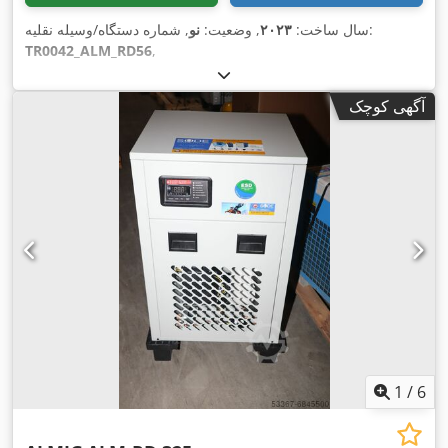
, شماره دستگاه/وسیله نقلیه:
سال ساخت:
۲۰۲۳
, وضعیت:
نو
TR0042_ALM_RD56
,
آگهی کوچک
1
/
6