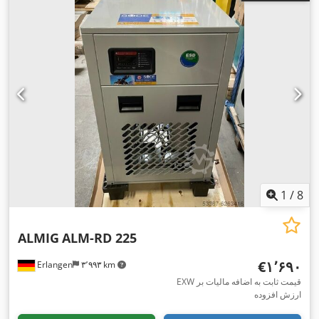
1
/
8
ALMIG
ALM-RD 225
‎€۱٬۶۹۰
Erlangen
۳٬۹۹۳ km
EXW قیمت ثابت به اضافه مالیات بر
ارزش افزوده