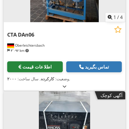
1
/
4
CTA
DAn06
Oberleichtersbach
۴٬۰۹۲ km
تماس بگیرید
اطلاعات قیمت
,
وضعیت:
کارکرده
, سال ساخت:
۲۰۰۰
آگهی کوچک