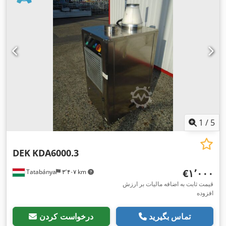
1
/
5
DEK
KDA6000.3
‎€۱٬۰۰۰
Tatabánya
۳٬۴۰۷ km
قیمت ثابت به اضافه مالیات بر ارزش
افزوده
تماس بگیرید
درخواست کردن