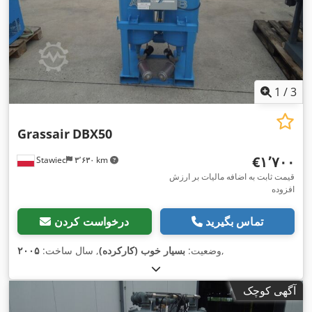
1
/
3
Grassair
DBX50
‎€۱٬۷۰۰
Stawiec
۳٬۶۳۰ km
قیمت ثابت به اضافه مالیات بر ارزش
افزوده
تماس بگیرید
درخواست کردن
,
وضعیت:
بسیار خوب (کارکرده)
, سال ساخت:
۲۰۰۵
آگهی کوچک