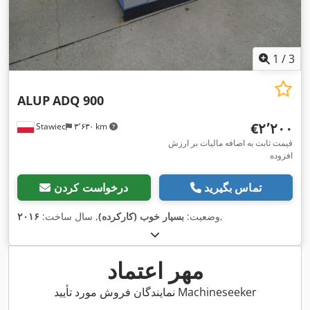
1
/
3
ALUP
ADQ 900
‎€۲٬۲۰۰
Stawiec
۳٬۶۳۰ km
قیمت ثابت به اضافه مالیات بر ارزش
افزوده
تماس بگیرید
درخواست کردن
,
وضعیت:
بسیار خوب (کارکرده)
, سال ساخت:
۲۰۱۶
مهر اعتماد
نمایندگان فروش مورد تأیید Machineseeker