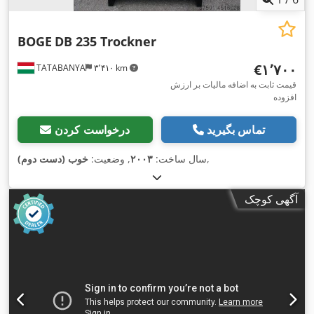
BOGE
DB 235 Trockner
‎€۱٬۷۰۰
TATABANYA
۳٬۴۱۰ km
قیمت ثابت به اضافه مالیات بر ارزش
افزوده
تماس بگیرید
درخواست کردن
,
سال ساخت:
۲۰۰۳
, وضعیت:
خوب (دست دوم)
آگهی کوچک