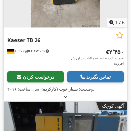
1
/
6
Kaeser
TB 26
‎€۲٬۴۵۰
Bitburg
۴٬۳۱۴ km
قیمت ثابت به اضافه مالیات بر ارزش
افزوده
تماس بگیرید
درخواست کردن
,
وضعیت:
بسیار خوب (کارکرده)
, سال ساخت:
۲۰۱۶
آگهی کوچک