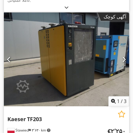
,
کاملاً عملیاتی
آگهی کوچک
1
/
3
Kaeser
TF203
‎€۲٬۲۵۰
Stawiec
۳٬۶۳۰ km