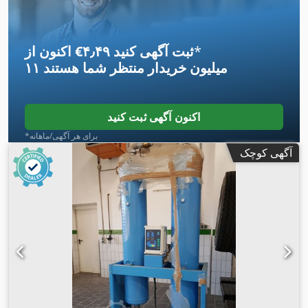
*
اکنون از ‎€۴٫۴۹ ثبت آگهی کنید
۱۱ میلیون خریدار
منتظر شما هستند
اکنون آگهی ثبت کنید
*برای هر آگهی/ماهانه
آگهی کوچک