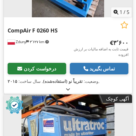
1
/
5
CompAir
F 0260 HS
‎€۳٬۶۰۰
Zduny
۳٬۶۲۷ km
قیمت ثابت به اضافه مالیات بر ارزش
افزوده
تماس بگیرید
درخواست کردن
,
وضعیت:
تقریباً نو (استفاده‌شده)
, سال ساخت:
۲۰۱۵
آگهی کوچک