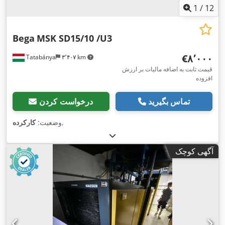
1
/
12
Bega
MSK SD15/10 /U3
‎€۸٬۰۰۰
Tatabánya
۳٬۴۰۷ km
قیمت ثابت به اضافه مالیات بر ارزش
افزوده
تماس بگیرید
درخواست کردن
,
وضعیت:
کارکرده
آگهی کوچک