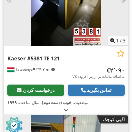
1
/
3
Kaeser #5381
TE 121
‎€۲٬۰۹۰
Tatabánya
۳٬۴۰۷ km
VB به اضافه مالیات بر ارزش افزوده
تماس بگیرید
درخواست کردن
,
وضعیت:
خوب (دست دوم)
, سال ساخت:
۱۹۹۹
آگهی کوچک