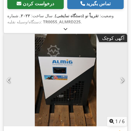
تماس بگیرید
درخواست کردن
وضعیت:
تقریباً نو (دستگاه نمایشی)
, سال ساخت:
۲۰۲۲
, شماره
,
TR0055_ALMRD225
دستگاه/وسیله نقلیه:
آگهی کوچک
1
/
6