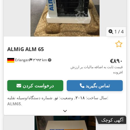
1
/
4
ALMiG
ALM 65
‎€۸۹۰
Erlangen
۳٬۹۹۳ km
قیمت ثابت به اضافه مالیات بر ارزش
افزوده
تماس بگیرید
درخواست کردن
, شماره دستگاه/وسیله نقلیه:
سال ساخت:
۲۰۱۸
, وضعیت:
نو
ALM65
,
آگهی کوچک