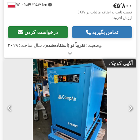
‎€۵٬۸۰۰
Wilków
۳٬۵۸۷ km
EXW قیمت ثابت به اضافه مالیات بر
ارزش افزوده
تماس بگیرید
درخواست کردن
,
وضعیت:
تقریباً نو (استفاده‌شده)
, سال ساخت:
۲۰۱۹
آگهی کوچک