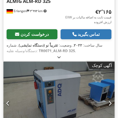
ALMIG
ALM-RD 325
‎€۲٬۱۶۵
Erlangen
۳٬۹۹۳ km
EXW قیمت ثابت به اضافه مالیات بر
ارزش افزوده
تماس بگیرید
درخواست کردن
سال ساخت:
۲۰۲۲
, وضعیت:
تقریباً نو (دستگاه نمایشی)
, شماره
,
TR0071_ALM-RD 325
دستگاه/وسیله نقلیه:
آگهی کوچک