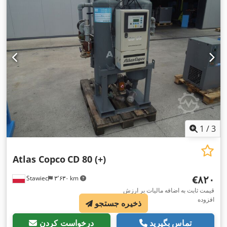
1
/
3
Atlas Copco
CD 80 (+)
‎€۸۲۰
Stawiec
۳٬۶۳۰ km
قیمت ثابت به اضافه مالیات بر ارزش
افزوده
ذخیره جستجو
تماس بگیرید
درخواست کردن