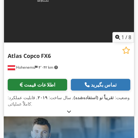
1
/
8
Atlas Copco
FX6
Hohenems
۴٬۰۴۲ km
تماس بگیرید
اطلاعات قیمت
وضعیت:
تقریباً نو (استفاده‌شده)
, سال ساخت:
۲۰۱۹
, قابلیت عملکرد:
,
کاملاً عملیاتی