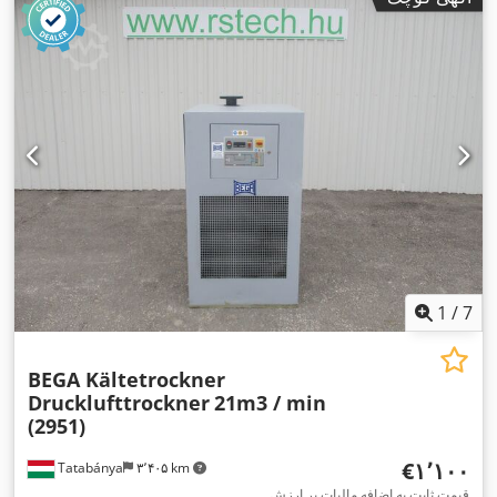
1
/
7
BEGA Kältetrockner
Drucklufttrockner
21m3 / min
(2951)
‎€۱٬۱۰۰
Tatabánya
۳٬۴۰۵ km
قیمت ثابت به اضافه مالیات بر ارزش