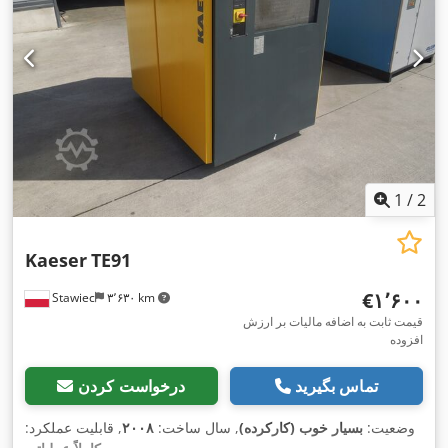
1
/
2
Kaeser
TE91
‎€۱٬۶۰۰
Stawiec
۳٬۶۳۰ km
قیمت ثابت به اضافه مالیات بر ارزش
افزوده
تماس بگیرید
درخواست کردن
وضعیت:
بسیار خوب (کارکرده)
, سال ساخت:
۲۰۰۸
, قابلیت عملکرد: