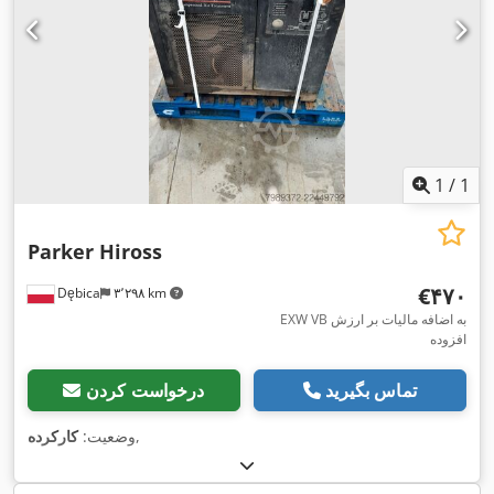
1
/
1
Parker Hiross
‎€۴۷۰
Dębica
۳٬۲۹۸ km
EXW VB به اضافه مالیات بر ارزش
افزوده
تماس بگیرید
درخواست کردن
,
وضعیت:
کارکرده