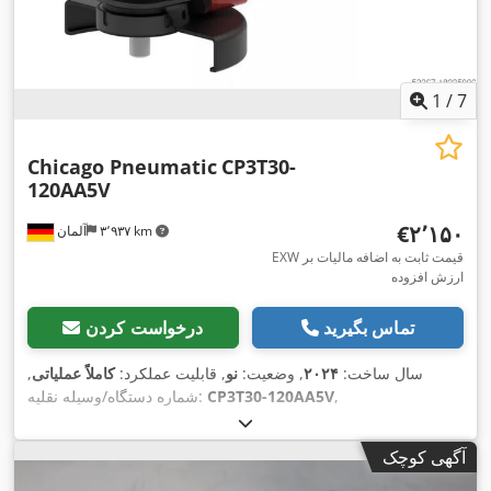
1
/
7
Chicago Pneumatic
CP3T30-
120AA5V
‎€۲٬۱۵۰
۳٬۹۳۷ km
آلمان
EXW قیمت ثابت به اضافه مالیات بر
ارزش افزوده
تماس بگیرید
درخواست کردن
سال ساخت:
۲۰۲۴
, وضعیت:
نو
, قابلیت عملکرد:
کاملاً عملیاتی
,
,
CP3T30-120AA5V
شماره دستگاه/وسیله نقلیه:
آگهی کوچک