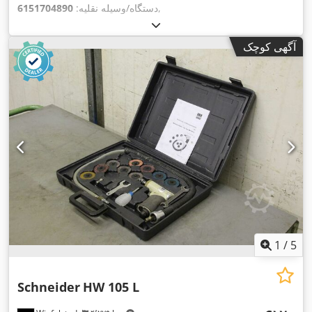
,
دستگاه/وسیله نقلیه:
6151704890
آگهی کوچک
1
/
5
Schneider
HW 105 L