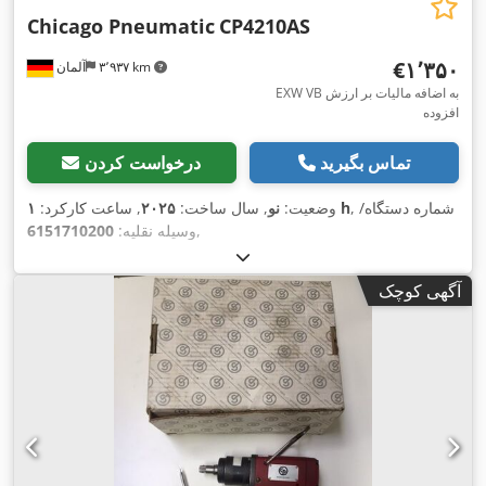
Chicago Pneumatic
CP4210AS
‎€۱٬۳۵۰
۳٬۹۳۷ km
آلمان
EXW VB به اضافه مالیات بر ارزش
افزوده
تماس بگیرید
درخواست کردن
, شماره دستگاه/
۱ h
وضعیت:
نو
, سال ساخت:
۲۰۲۵
, ساعت کارکرد:
,
وسیله نقلیه:
6151710200
آگهی کوچک