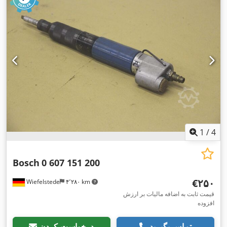
1
/
4
Bosch
0 607 151 200
‎€۲۵۰
Wiefelstede
۴٬۲۸۰ km
قیمت ثابت به اضافه مالیات بر ارزش
افزوده
تماس بگیرید
درخواست کردن