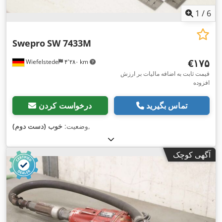
1
/
6
Swepro
SW 7433M
‎€۱۷۵
Wiefelstede
۴٬۲۸۰ km
قیمت ثابت به اضافه مالیات بر ارزش
افزوده
تماس بگیرید
درخواست کردن
,
وضعیت:
خوب (دست دوم)
آگهی کوچک