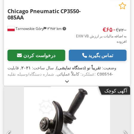
Chicago Pneumatic
CP3550-
085AA
‎€۶۵۰
Tarnowskie Góry
۳٬۴۸۲ km
‎€۷۲۰
EXW VB به اضافه مالیات بر ارزش
افزوده
تماس بگیرید
درخواست کردن
وضعیت:
تقریباً نو (دستگاه نمایشی)
, سال ساخت:
۲۰۲۱
, قابلیت
C00514-
, شماره دستگاه/وسیله نقلیه:
عملکرد:
کاملاً عملیاتی
, وزن کل:
۲ کیلوگرم
, طول کل:
۲۵۰ میلی‌متر
, ارتفاع کل:
202107
,
۵۰ °C
۹۴ میلی‌متر
, فشار (حداقل):
۶ میله
, حداکثر دمای محیط:
آگهی کوچک
, تجهیزات:
مستندات / راهنما, پلاک
۸۲ دسی بل (dB)
سطح صدا:
,
مشخصات موجود است