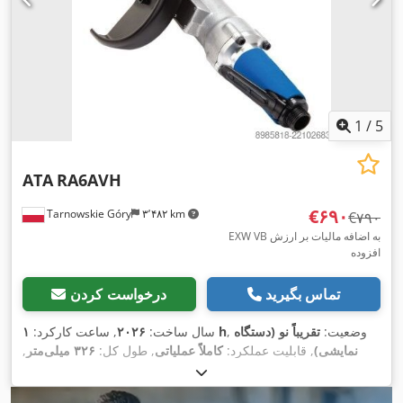
1
/
5
ATA
RA6AVH
‎€۶۹۰
Tarnowskie Góry
۳٬۴۸۲ km
‎€۷۹۰
EXW VB به اضافه مالیات بر ارزش
افزوده
تماس بگیرید
درخواست کردن
, وضعیت:
تقریباً نو (دستگاه
۱ h
سال ساخت:
۲۰۲۶
, ساعت کارکرد:
نمایشی)
, قابلیت عملکرد:
کاملاً عملیاتی
, طول کل:
۳۲۶ میلی‌متر
,
ارتفاع کل:
۱۱۹ میلی‌متر
, فشار هوا:
۶ میله
, توان موتور اسپیندل:
,
۳٬۵۰۰ g
۱٬۵۰۰ وات
, دماغ اسپیندل:
5/8
, وزن ابزار: