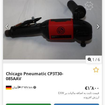
1
/
6
Chicago Pneumatic
CP3T30-
085AAV
‎€۱٬۸۰۰
۳٬۹۳۷ km
آلمان
EXW قیمت ثابت به اضافه مالیات بر
ارزش افزوده