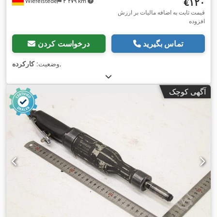
‎€۱۲۰
Wiefelstede
۴٬۲۷۹ km
قیمت ثابت به اضافه مالیات بر ارزش
افزوده
تماس بگیرید
درخواست کردن
,
وضعیت:
کارکرده
آگهی کوچک