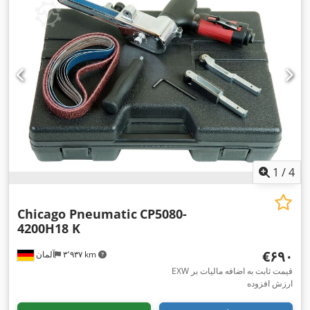
1
/
4
Chicago Pneumatic
CP5080-
4200H18 K
‎€۶۹۰
۳٬۹۳۷ km
آلمان
EXW قیمت ثابت به اضافه مالیات بر
ارزش افزوده