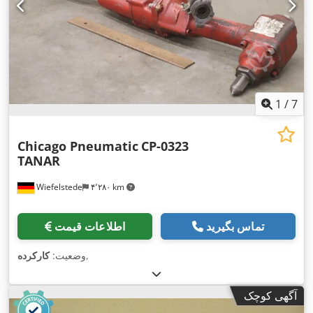
1
/
7
Chicago Pneumatic
CP-0323
TANAR
Wiefelstede
۴٬۲۸۰ km
تماس بگیرید
اطلاعات قیمت
,
وضعیت:
کارکرده
آگهی کوچک