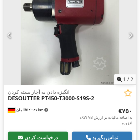
1
/
2
انگیزه دادن به آچار بسته کردن
DESOUTTER
PT450-T3000-S19S-2
‎€۷۵۰
۳٬۹۳۷ km
آلمان
EXW VB به اضافه مالیات بر ارزش
افزوده
تماس بگیرید
درخواست کردن