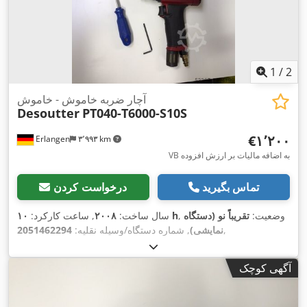
1
/
2
آچار ضربه خاموش - خاموش
Desoutter
PT040-T6000-S10S
‎€۱٬۲۰۰
Erlangen
۳٬۹۹۳ km
VB به اضافه مالیات بر ارزش افزوده
تماس بگیرید
درخواست کردن
, وضعیت:
تقریباً نو (دستگاه
۱۰ h
سال ساخت:
۲۰۰۸
, ساعت کارکرد:
,
نمایشی)
, شماره دستگاه/وسیله نقلیه:
2051462294
آگهی کوچک