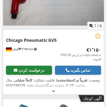
1
/
6
Chicago Pneumatic
GV5
‎€۱٬۱۵۰
۳٬۹۳۷ km
آلمان
EXW VB به اضافه مالیات بر ارزش
افزوده
تماس بگیرید
درخواست کردن
وضعیت:
تقریباً نو (استفاده‌شده)
, قابلیت عملکرد:
کاملاً عملیاتی
, سال
,
ساخت:
۲۰۲۴
, شماره دستگاه/وسیله نقلیه:
6151740170
آگهی کوچک