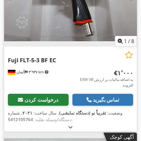
1
/
8
Fuji
FLT-5-3 BF EC
‎€۱٬۰۰۰
۳٬۹۳۷ km
آلمان
EXW VB به اضافه مالیات بر ارزش
افزوده
تماس بگیرید
درخواست کردن
وضعیت:
تقریباً نو (دستگاه نمایشی)
, سال ساخت:
۲۰۲۱
, شماره
,
دستگاه/وسیله نقلیه:
5412105764
آگهی کوچک