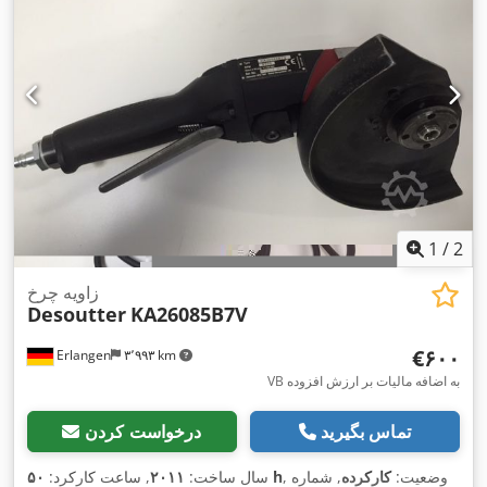
1
/
2
زاویه چرخ
Desoutter
KA26085B7V
‎€۶۰۰
Erlangen
۳٬۹۹۳ km
VB به اضافه مالیات بر ارزش افزوده
تماس بگیرید
درخواست کردن
, وضعیت:
کارکرده
, شماره
۵۰ h
سال ساخت:
۲۰۱۱
, ساعت کارکرد: