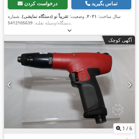
تماس بگیرید
درخواست کردن
سال ساخت:
۲۰۲۱
, وضعیت:
تقریباً نو (دستگاه نمایشی)
, شماره
,
دستگاه/وسیله نقلیه:
5412105639
آگهی کوچک
1
/
6