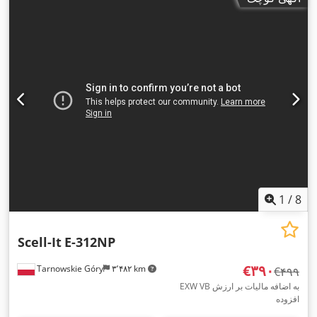
1
/
8
Scell-It
E-312NP
‎€۳۹۰
Tarnowskie Góry
۳٬۴۸۲ km
‎€۴۹۹
EXW VB به اضافه مالیات بر ارزش
افزوده