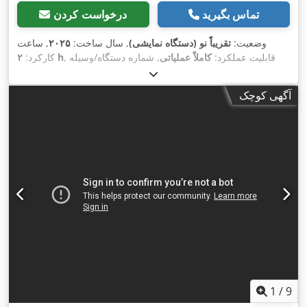
تماس بگیرید
درخواست کردن
وضعیت:
تقریباً نو (دستگاه نمایشی)
, سال ساخت:
۲۰۲۵
, ساعت
, قابلیت عملکرد:
کاملاً عملیاتی
, شماره دستگاه/وسیله
۲ h
کارکرد:
, وزن کل:
۲ کیلوگرم
, مدت گارانتی:
۳ ماه‌ها
, فشار:
L030748
نقلیه:
,
۷ میله
آگهی کوچک
1
/
9