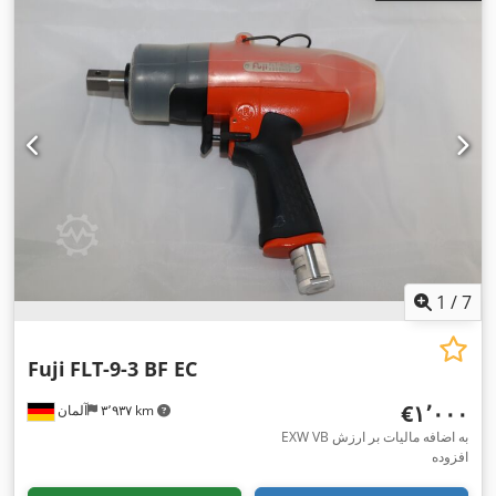
1
/
7
Fuji
FLT-9-3 BF EC
‎€۱٬۰۰۰
۳٬۹۳۷ km
آلمان
EXW VB به اضافه مالیات بر ارزش
افزوده