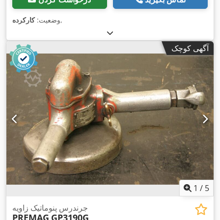
,
وضعیت:
کارکرده
آگهی کوچک
1
/
5
جرندرس پنوماتیک زاویه
PREMAG
GP3190G