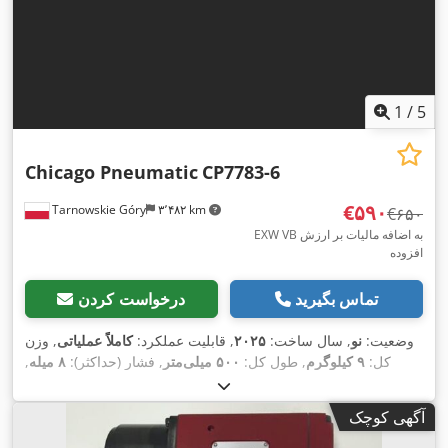
1
/
5
Chicago Pneumatic
CP7783-6
‎€۵۹۰
Tarnowskie Góry
۳٬۴۸۲ km
‎€۶۵۰
EXW VB به اضافه مالیات بر ارزش
افزوده
تماس بگیرید
درخواست کردن
وضعیت:
نو
, سال ساخت:
۲۰۲۵
, قابلیت عملکرد:
کاملاً عملیاتی
, وزن
کل:
۹ کیلوگرم
, طول کل:
۵۰۰ میلی‌متر
, فشار (حداکثر):
۸ میله
,
, دماغ اسپیندل:
1''
, گشتاور اسپیندل
۱۰۲ دسی بل (dB)
سطح صدا:
(حداکثر):
۲٬۴۰۰ نیوتن متر
, تجهیزات:
مستندات / راهنما, پلاک
آگهی کوچک
,
مشخصات موجود است