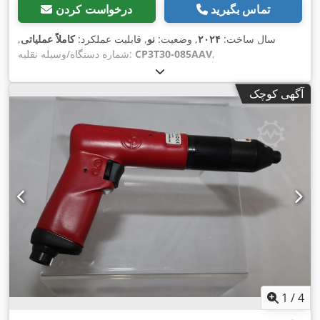
تماس بگیرید
درخواست کردن
سال ساخت:
۲۰۲۴
, وضعیت:
نو
, قابلیت عملکرد:
کاملاً عملیاتی
,
,
CP3T30-085AAV
شماره دستگاه/وسیله نقلیه:
آگهی کوچک
1
/
4