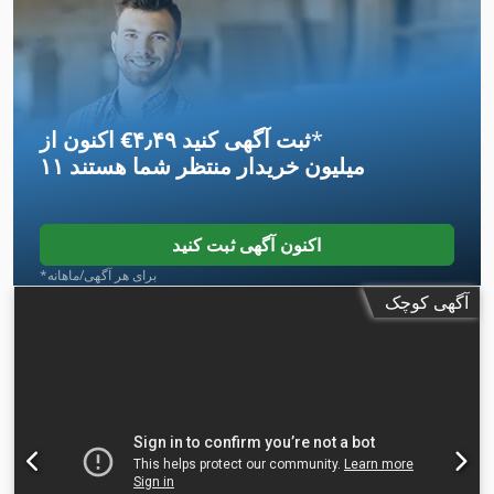
*
اکنون از ‎€۴٫۴۹ ثبت آگهی کنید
۱۱ میلیون خریدار
منتظر شما هستند
اکنون آگهی ثبت کنید
*برای هر آگهی/ماهانه
آگهی کوچک