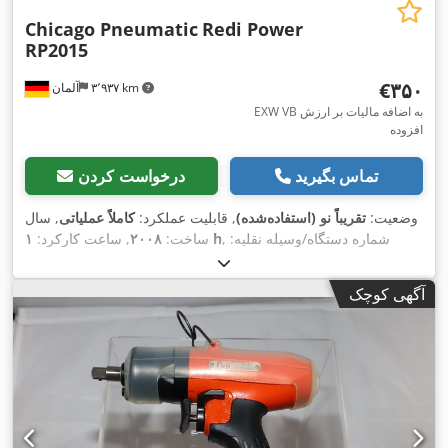
Chicago Pneumatic
Redi Power
RP2015
‎€۳۵۰
۳٬۹۳۷ km
آلمان
EXW VB به اضافه مالیات بر ارزش
افزوده
تماس بگیرید
درخواست کردن
وضعیت:
تقریباً نو (استفاده‌شده)
, قابلیت عملکرد:
کاملاً عملیاتی
, سال
, شماره دستگاه/وسیله نقلیه:
۱ h
ساخت:
۲۰۰۸
, ساعت کارکرد:
6151922015
,
آگهی کوچک