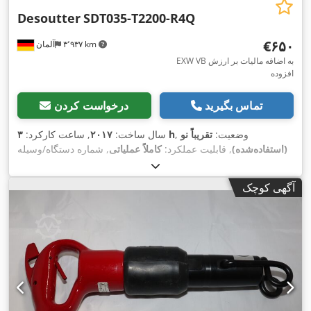
Desoutter
SDT035-T2200-R4Q
‎€۶۵۰
۳٬۹۳۷ km
آلمان
EXW VB به اضافه مالیات بر ارزش
افزوده
تماس بگیرید
درخواست کردن
, وضعیت:
تقریباً نو
۳ h
سال ساخت:
۲۰۱۷
, ساعت کارکرد:
(استفاده‌شده)
, قابلیت عملکرد:
کاملاً عملیاتی
, شماره دستگاه/وسیله
,
نقلیه:
2051476364
آگهی کوچک