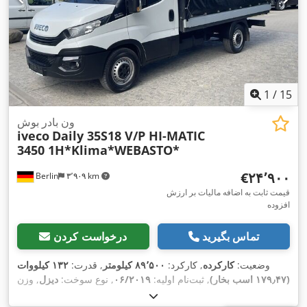
1
/
15
ون بادر بوش
iveco
Daily 35S18 V/P HI-MATIC
3450 1H*Klima*WEBASTO*
‎€۲۴٬۹۰۰
Berlin
۳٬۹۰۹ km
قیمت ثابت به اضافه مالیات بر ارزش
افزوده
تماس بگیرید
درخواست کردن
وضعیت:
کارکرده
, کارکرد:
۸۹٬۵۰۰ کیلومتر
, قدرت:
۱۳۲ کیلووات
(۱۷۹٫۴۷ اسب بخار)
, ثبت‌نام اولیه:
۰۶/۲۰۱۹
, نوع سوخت:
دیزل
, وزن
خالی:
۲٬۳۸۰ کیلوگرم
, حداکثر وزن بار:
۱٬۱۲۰ کیلوگرم
, وزن کل: