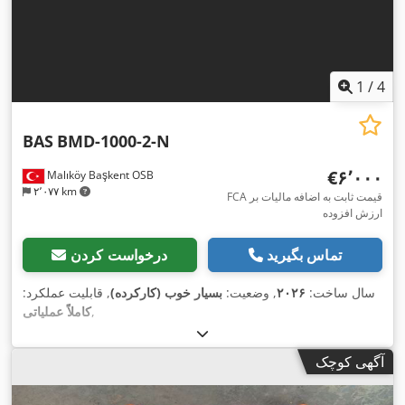
1
/
4
BAS
BMD-1000-2-N
‎€۶٬۰۰۰
Malıköy Başkent OSB
۲٬۰۷۷ km
FCA قیمت ثابت به اضافه مالیات بر
ارزش افزوده
تماس بگیرید
درخواست کردن
سال ساخت:
۲۰۲۶
, وضعیت:
بسیار خوب (کارکرده)
, قابلیت عملکرد:
,
کاملاً عملیاتی
آگهی کوچک