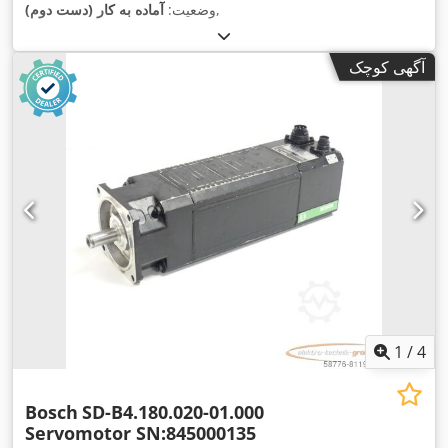
,
وضعیت:
آماده به کار (دست دوم)
آگهی کوچک
1
/
4
Bosch
SD-B4.180.020-01.000
Servomotor SN:845000135