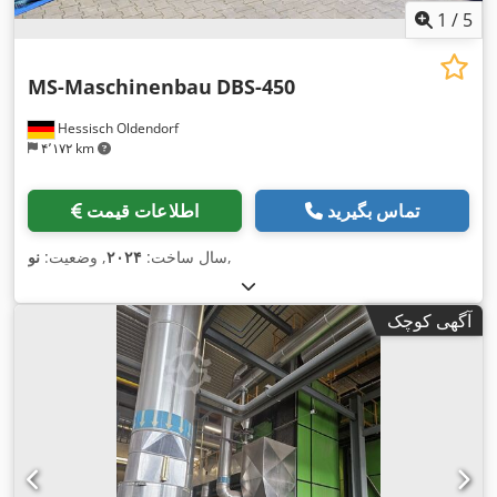
1
/
5
MS-Maschinenbau
DBS-450
Hessisch Oldendorf
۴٬۱۷۲ km
تماس بگیرید
اطلاعات قیمت
,
سال ساخت:
۲۰۲۴
, وضعیت:
نو
آگهی کوچک