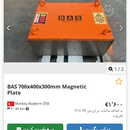
1
/
2
BAS
700x400x300mm Magnetic
Plate
‎€۱٬۶۰۰
Malıköy Başkent OSB
۲٬۰۷۷ km
FCA VB به اضافه مالیات بر ارزش
افزوده
تماس بگیرید
درخواست کردن