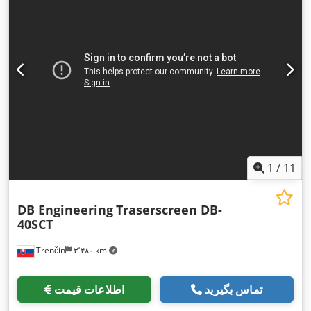
1
/
11
DB Engineering
Traserscreen DB-
40SCT
Trenčín
۳٬۴۸۰ km
تماس بگیرید
اطلاعات قیمت