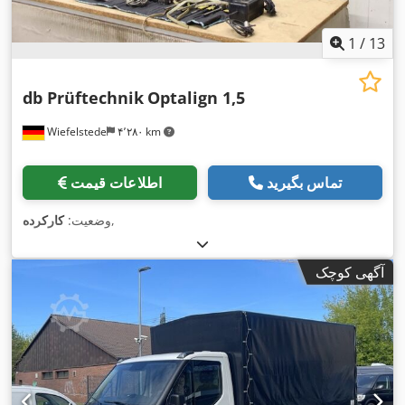
1
/
13
db Prüftechnik
Optalign 1,5
Wiefelstede
۴٬۲۸۰ km
تماس بگیرید
اطلاعات قیمت
,
وضعیت:
کارکرده
آگهی کوچک