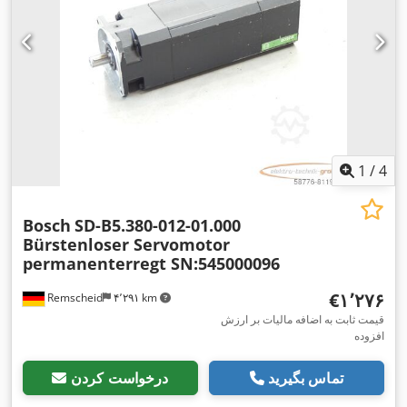
1
/
4
Bosch
SD-B5.380-012-01.000
Bürstenloser Servomotor
permanenterregt SN:545000096
‎€۱٬۲۷۶
Remscheid
۴٬۲۹۱ km
قیمت ثابت به اضافه مالیات بر ارزش
افزوده
تماس بگیرید
درخواست کردن