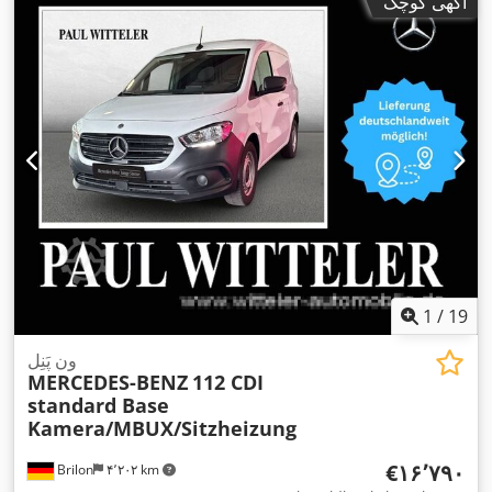
آگهی کوچک
1
/
19
ون پَنِل
MERCEDES-BENZ
112 CDI
standard Base
Kamera/MBUX/Sitzheizung
‎€۱۶٬۷۹۰
Brilon
۴٬۲۰۲ km