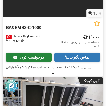
1
/
4
BAS
EMBS-C-1000
‎€۲۱٬۰۰۰
Malıköy Başkent OSB
۲٬۰۷۷ km
FCA VB به اضافه مالیات بر ارزش
افزوده
تماس بگیرید
درخواست کردن
,
سال ساخت:
۲۰۲۶
, وضعیت:
نو
, قابلیت عملکرد:
کاملاً عملیاتی
آگهی کوچک