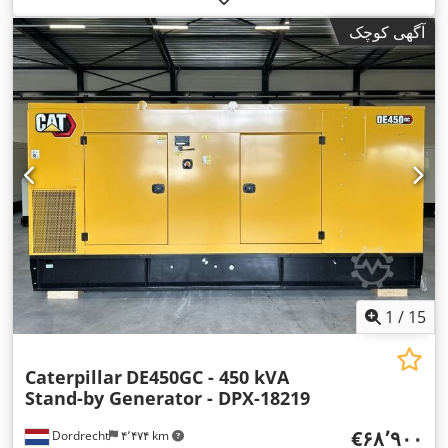
آگهی کوچک
1
/
15
Caterpillar
DE450GC - 450 kVA
Stand-by Generator - DPX-18219
‎€۶۸٬۹۰۰
Dordrecht
۴٬۴۷۴ km