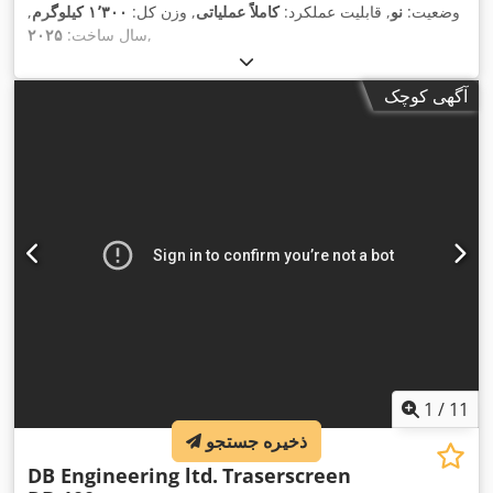
وضعیت:
نو
, قابلیت عملکرد:
کاملاً عملیاتی
, وزن کل:
۱٬۳۰۰ کیلوگرم
,
,
سال ساخت:
۲۰۲۵
آگهی کوچک
1
/
11
ذخیره جستجو
DB Engineering ltd.
Traserscreen