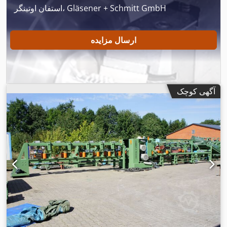
استفان اوتینگر، Gläsener + Schmitt GmbH
ارسال مزایده
آگهی کوچک