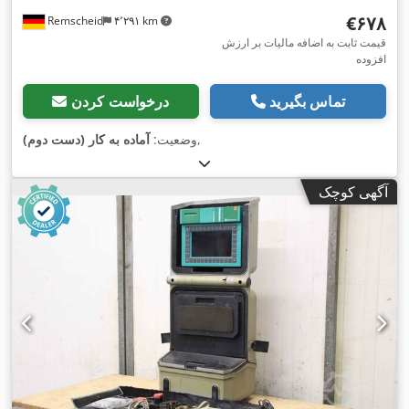
‎€۶۷۸
Remscheid
۴٬۲۹۱ km
قیمت ثابت به اضافه مالیات بر ارزش
افزوده
تماس بگیرید
درخواست کردن
,
وضعیت:
آماده به کار (دست دوم)
آگهی کوچک