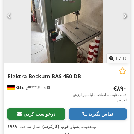
1
/
10
Elektra Beckum
BAS 450 DB
‎€۸۹۰
Bitburg
۴٬۳۱۴ km
قیمت ثابت به اضافه مالیات بر ارزش
افزوده
تماس بگیرید
درخواست کردن
,
وضعیت:
بسیار خوب (کارکرده)
, سال ساخت:
۱۹۸۹