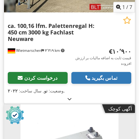
1
/
7
ca. 100,16 lfm. Palettenregal H:
450 cm
3000 kg Fachlast
Neuware
‎€۱۰٬۹۰۰
Wietmarschen
۴٬۳۱۹ km
قیمت ثابت به اضافه مالیات بر ارزش
افزوده
تماس بگیرید
درخواست کردن
,
وضعیت:
نو
, سال ساخت:
۲۰۲۲
آگهی کوچک