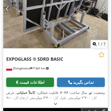
1
/
7
EXPOGLASS ®
SDRD BASIC
Złotogłowice
۳٬۵۸۲ km
تماس بگیرید
اطلاعات قیمت
وضعیت:
نو
, سال ساخت:
۲۰۲۶
, قابلیت عملکرد:
کاملاً عملیاتی
, عرض
کل:
۲٬۴۰۰ میلی‌متر
, طول کل:
۳٬۴۰۰ میلی‌متر
, ارتفاع کل:
۹۱۰
,
میلی‌متر
, وزن کل:
۴۵۰ کیلوگرم
, مدت گارانتی:
۱۲ ماه‌ها