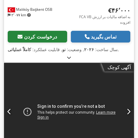
‎€۴۶٬۰۰۰
Malıköy Başkent OSB
۲٬۰۷۷ km
FCA VB به اضافه مالیات بر ارزش
افزوده
تماس بگیرید
درخواست کردن
,
سال ساخت:
۲۰۲۶
, وضعیت:
نو
, قابلیت عملکرد:
کاملاً عملیاتی
آگهی کوچک