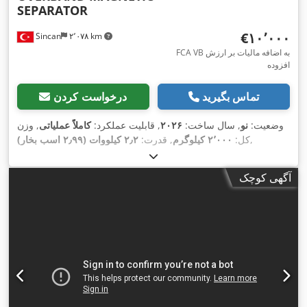
SEPARATOR
‎€۱۰٬۰۰۰
Sincan
۲٬۰۷۸ km
FCA VB به اضافه مالیات بر ارزش
افزوده
تماس بگیرید
درخواست کردن
وضعیت:
نو
, سال ساخت:
۲۰۲۶
, قابلیت عملکرد:
کاملاً عملیاتی
, وزن
,
کل:
۲٬۰۰۰ کیلوگرم
, قدرت:
۲٫۲ کیلووات (۲٫۹۹ اسب بخار)
آگهی کوچک