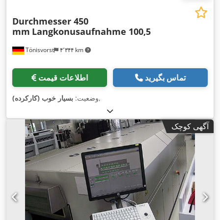
Durchmesser 450
mm
Langkonusaufnahme 100,5
Tönisvorst
۴٬۳۴۴ km
تماس بگیرید
اطلاعات قیمت
,
وضعیت:
بسیار خوب (کارکرده)
آگهی کوچک