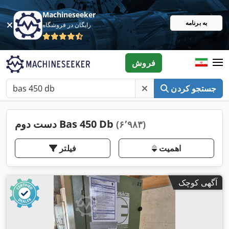
Machineseeker
به برنامه
رایگان در فروشگاه
فروش
جستجو کردن
دست دوم Bas 450 Db
(۶٬۹۸۳)
اهمیت
فیلتر
آگهی کوچک