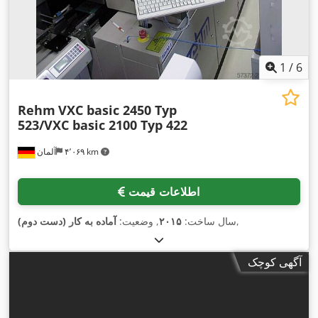
1
/
6
Rehm
VXC basic 2450 Typ
523/VXC basic 2100 Typ 422
۴٬۰۶۹ km
آلمان
اطلاعات قیمت
,
سال ساخت:
۲۰۱۵
, وضعیت:
آماده به کار (دست دوم)
آگهی کوچک