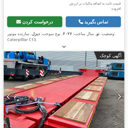
قیمت ثابت به اضافه مالیات بر ارزش
افزوده
تماس بگیرید
درخواست کردن
, سازنده موتور:
وضعیت:
نو
, سال ساخت:
۲۰۲۶
, نوع سوخت:
دیزل
Caterpillar C13
,
آگهی کوچک