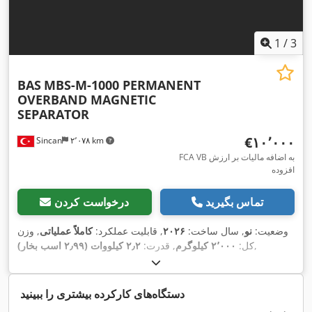
1
/
3
BAS
MBS-M-1000 PERMANENT
OVERBAND MAGNETIC
SEPARATOR
‎€۱۰٬۰۰۰
Sincan
۲٬۰۷۸ km
FCA VB به اضافه مالیات بر ارزش
افزوده
تماس بگیرید
درخواست کردن
وضعیت:
نو
, سال ساخت:
۲۰۲۶
, قابلیت عملکرد:
کاملاً عملیاتی
, وزن
,
کل:
۲٬۰۰۰ کیلوگرم
, قدرت:
۲٫۲ کیلووات (۲٫۹۹ اسب بخار)
دستگاه‌های کارکرده بیشتری را ببینید