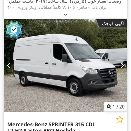
وضعیت:
بسیار خوب (کارکرده)
, سال ساخت:
۲۰۱۹
, قابلیت عملکرد:
, توان نامی (ظاهری):
۱۰
۴۰۰ V
کاملاً عملیاتی
, ولتاژ ورودی:
, توان جوشکاری (حداکثر):
۵
۱۰ A
کی‌وی‌ای
, فیوز الکتریکی:
کی‌وی‌ای
, توان نامی در چرخه کاری ۵۰٪:
۵ کی‌وی‌ای
, وزن کل:
۲۰۰
آگهی کوچک
,
کیلوگرم
, حداکثر وزن قطعه کار:
۲۰۰ کیلوگرم
1
/
20
Mercedes-Benz
SPRINTER 315 CDI
L2-H2 Kasten PRO Hochda