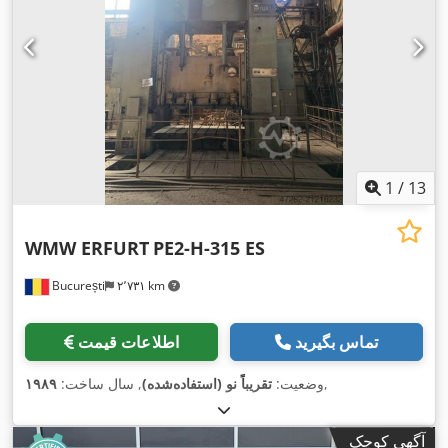
1
/
13
WMW ERFURT
PE2-H-315 ES
București
۲٬۷۳۱ km
تماس بگیرید
اطلاعات قیمت
,
وضعیت:
تقریباً نو (استفاده‌شده)
, سال ساخت:
۱۹۸۹
آگهی کوچک