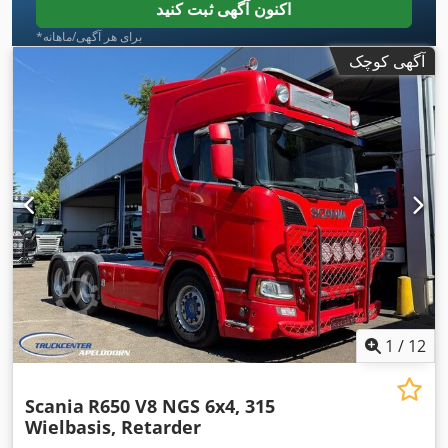
اکنون آگهی ثبت کنید
*برای هر آگهی/ماهانه
آگهی کوچک
1
/
12
Scania
R650 V8 NGS 6x4, 315
Wielbasis, Retarder