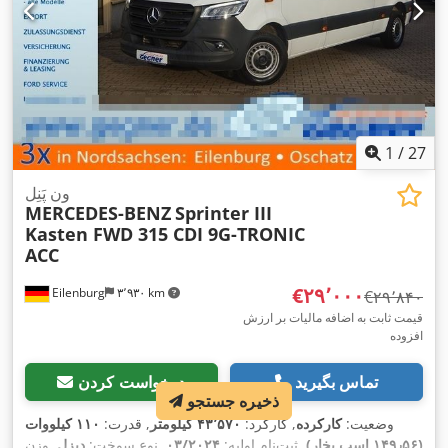
1
/
27
ون پَنِل
MERCEDES-BENZ
Sprinter III
Kasten FWD 315 CDI 9G-TRONIC
ACC
‎€۲۹٬۰۰۰
Eilenburg
۳٬۹۳۰ km
‎€۲۹٬۸۴۰
قیمت ثابت به اضافه مالیات بر ارزش
افزوده
تماس بگیرید
درخواست کردن
ذخیره جستجو
وضعیت:
کارکرده
, کارکرد:
۴۳٬۵۷۰ کیلومتر
, قدرت:
۱۱۰ کیلووات
(۱۴۹٫۵۶ اسب بخار)
, ثبت‌نام اولیه:
۰۳/۲۰۲۴
, نوع سوخت:
دیزل
, وزن