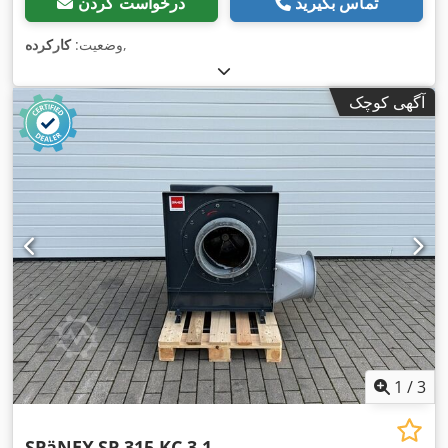
تماس بگیرید
درخواست کردن
,
وضعیت:
کارکرده
آگهی کوچک
1
/
3
SPäNEX
SP 315 KC 3.1