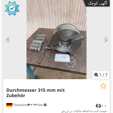
آگهی کوچک
1
/
7
Durchmesser 315 mm
mit
Zubehör
‎€۵۰۰
Tönisvorst
۴٬۳۴۳ km
قیمت ثابت به اضافه مالیات بر ارزش