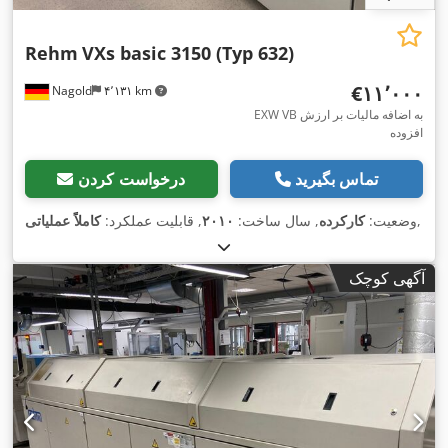
Rehm
VXs basic 3150 (Typ 632)
‎€۱۱٬۰۰۰
Nagold
۴٬۱۳۱ km
EXW VB به اضافه مالیات بر ارزش
افزوده
تماس بگیرید
درخواست کردن
,
وضعیت:
کارکرده
, سال ساخت:
۲۰۱۰
, قابلیت عملکرد:
کاملاً عملیاتی
آگهی کوچک