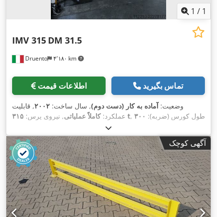
1
/
1
IMV 315
DM 31.5
Druento
۴٬۱۸۰ km
تماس بگیرید
اطلاعات قیمت
وضعیت:
آماده به کار (دست دوم)
, سال ساخت:
۲۰۰۲
, قابلیت
, طول کورس (ضربه):
۳۰۰
۳۱۵ t
عملکرد:
کاملاً عملیاتی
, نیروی پرس:
,
نشان CE
میلی‌متر
, تجهیزات:
آگهی کوچک