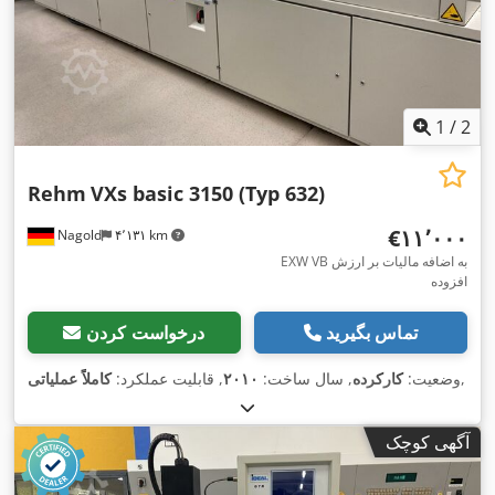
1
/
2
Rehm
VXs basic 3150 (Typ 632)
‎€۱۱٬۰۰۰
Nagold
۴٬۱۳۱ km
EXW VB به اضافه مالیات بر ارزش
افزوده
تماس بگیرید
درخواست کردن
,
وضعیت:
کارکرده
, سال ساخت:
۲۰۱۰
, قابلیت عملکرد:
کاملاً عملیاتی
آگهی کوچک