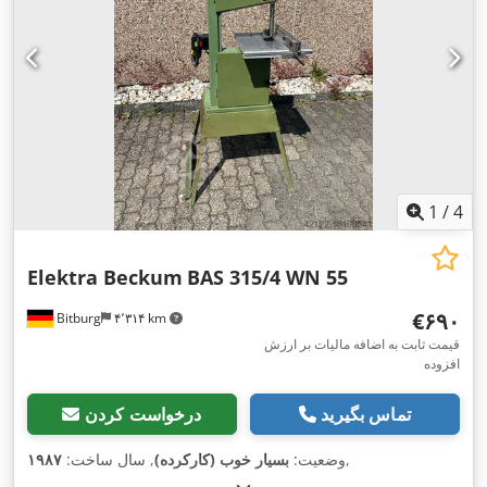
1
/
4
Elektra Beckum
BAS 315/4 WN 55
‎€۶۹۰
Bitburg
۴٬۳۱۴ km
قیمت ثابت به اضافه مالیات بر ارزش
افزوده
تماس بگیرید
درخواست کردن
,
وضعیت:
بسیار خوب (کارکرده)
, سال ساخت:
۱۹۸۷