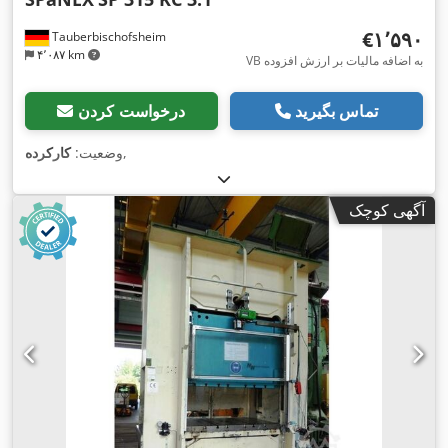
‎€۱٬۵۹۰
Tauberbischofsheim
۴٬۰۸۷ km
VB به اضافه مالیات بر ارزش افزوده
تماس بگیرید
درخواست کردن
,
وضعیت:
کارکرده
آگهی کوچک