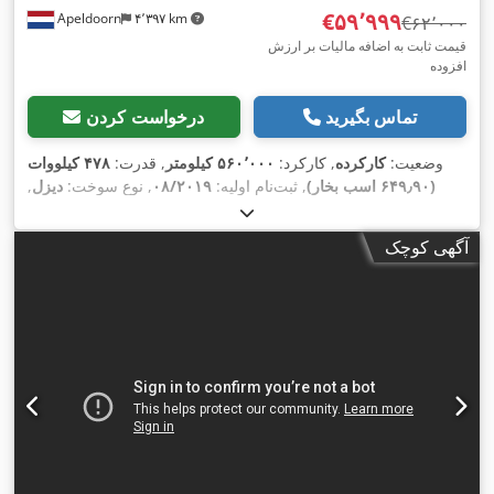
‎€۵۹٬۹۹۹
Apeldoorn
۴٬۳۹۷ km
‎€۶۲٬۰۰۰
قیمت ثابت به اضافه مالیات بر ارزش
افزوده
تماس بگیرید
درخواست کردن
وضعیت:
کارکرده
, کارکرد:
۵۶۰٬۰۰۰ کیلومتر
, قدرت:
۴۷۸ کیلووات
(۶۴۹٫۹۰ اسب بخار)
, ثبت‌نام اولیه:
۰۸/۲۰۱۹
, نوع سوخت:
دیزل
,
, سوخت:
دیزل
, ترمزها:
رتاردر
, رنگ:
دیگر
, کابین
6x4
پیکربندی محور:
راننده:
کابین خواب
, نوع چرخ‌دنده:
خودکار
, کلاس انتشار:
یورو ۶
, سال
آگهی کوچک
ساخت:
۲۰۱۹
, تجهیزات:
آینه برقی, اسپویلر, اِی‌بی‌اِس‎, بخاری
پارکینگ, تنظیم برقی پنجره, رتاردر, فرمان هیدرولیک, چراغ مه شکن,
,
یخچال