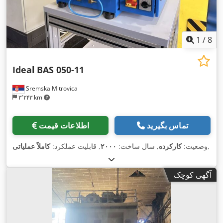
1
/
8
Ideal
BAS 050-11
Sremska Mitrovica
۳٬۲۴۳ km
تماس بگیرید
اطلاعات قیمت
,
وضعیت:
کارکرده
, سال ساخت:
۲۰۰۰
, قابلیت عملکرد:
کاملاً عملیاتی
آگهی کوچک