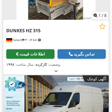
1
/
8
DUNKES
HZ 315
Salach
۴٬۰۶۲ km
تماس بگیرید
اطلاعات قیمت
,
وضعیت:
کارکرده
, سال ساخت:
۱۹۹۸
آگهی کوچک