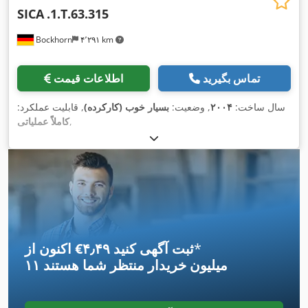
SICA
.1.T.63.315
Bockhorn
۴٬۲۹۱ km
تماس بگیرید
اطلاعات قیمت
سال ساخت:
۲۰۰۴
, وضعیت:
بسیار خوب (کارکرده)
, قابلیت عملکرد:
,
کاملاً عملیاتی
*
اکنون از ‎€۴٫۴۹ ثبت آگهی کنید
۱۱ میلیون خریدار
منتظر شما هستند