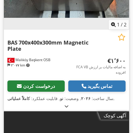
1
/
2
BAS
700x400x300mm Magnetic
Plate
‎€۱٬۶۰۰
Malıköy Başkent OSB
۲٬۰۷۷ km
FCA VB به اضافه مالیات بر ارزش
افزوده
تماس بگیرید
درخواست کردن
,
سال ساخت:
۲۰۲۶
, وضعیت:
نو
, قابلیت عملکرد:
کاملاً عملیاتی
آگهی کوچک