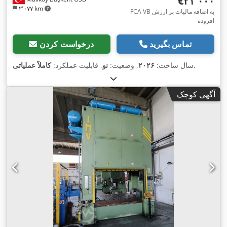
‎€۲۱٬۰۰۰
۲٬۰۷۷ km
FCA VB به اضافه مالیات بر ارزش
افزوده
تماس بگیرید
درخواست کردن
,
سال ساخت:
۲۰۲۶
, وضعیت:
نو
, قابلیت عملکرد:
کاملاً عملیاتی
آگهی کوچک