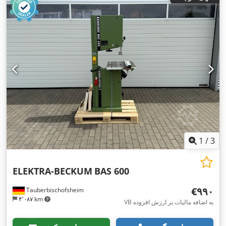
1
/
3
ELEKTRA-BECKUM
BAS 600
‎€۹۹۰
Tauberbischofsheim
۴٬۰۸۷ km
VB به اضافه مالیات بر ارزش افزوده