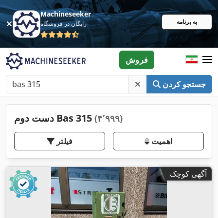
Machineseeker
به برنامه
رایگان در فروشگاه
فروش
جستجو کردن
دست دوم Bas 315
(۴٬۹۹۹)
اهمیت
فیلتر
آگهی کوچک