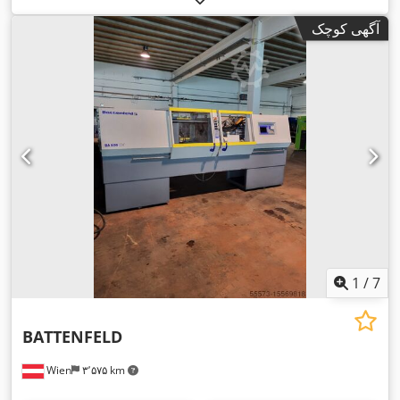
آگهی کوچک
1
/
7
BATTENFELD
Wien
۳٬۵۷۵ km