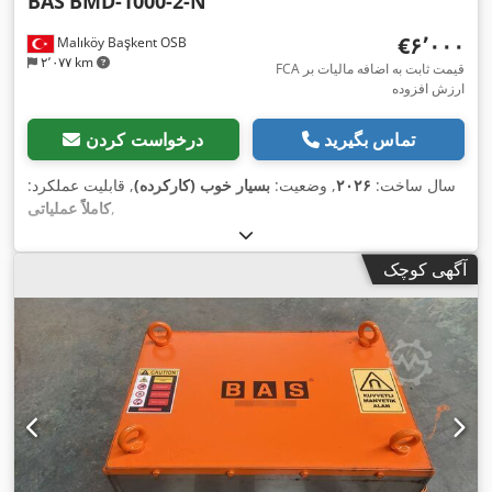
BAS
BMD-1000-2-N
‎€۶٬۰۰۰
Malıköy Başkent OSB
۲٬۰۷۷ km
FCA قیمت ثابت به اضافه مالیات بر
ارزش افزوده
تماس بگیرید
درخواست کردن
سال ساخت:
۲۰۲۶
, وضعیت:
بسیار خوب (کارکرده)
, قابلیت عملکرد:
,
کاملاً عملیاتی
آگهی کوچک