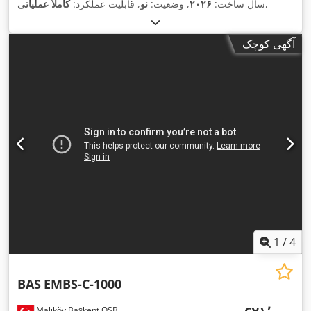
,
سال ساخت:
۲۰۲۶
, وضعیت:
نو
, قابلیت عملکرد:
کاملاً عملیاتی
آگهی کوچک
1
/
4
BAS
EMBS-C-1000
Malıköy Başkent OSB