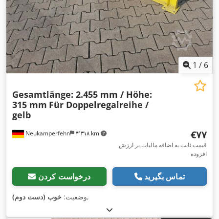
1
/
6
Gesamtlänge: 2.455 mm / Höhe:
315 mm
Für Doppelregalreihe /
gelb
‎€۷۷
Neukamperfehn
۴٬۳۱۸ km
قیمت ثابت به اضافه مالیات بر ارزش
افزوده
تماس بگیرید
درخواست کردن
,
وضعیت:
خوب (دست دوم)