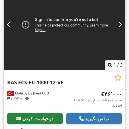
1
/
3
BAS
ECS-EC-1000-12-VF
‎€۴۶٬۰۰۰
Malıköy Başkent OSB
۲٬۰۷۷ km
FCA VB به اضافه مالیات بر ارزش
افزوده
تماس بگیرید
درخواست کردن