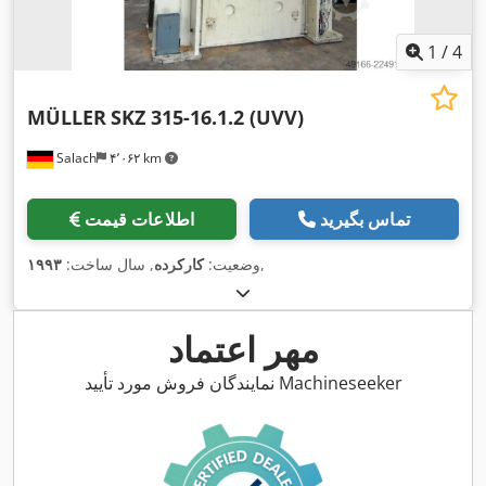
1
/
4
MÜLLER
SKZ 315-16.1.2 (UVV)
Salach
۴٬۰۶۲ km
تماس بگیرید
اطلاعات قیمت
,
وضعیت:
کارکرده
, سال ساخت:
۱۹۹۳
مهر اعتماد
نمایندگان فروش مورد تأیید Machineseeker