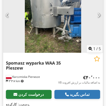
تنظیم برقی پنجره, تهویه مطبوع, جرثقیل, رایانه‌ی روی برد, سیستم
ناوبری, فیلتر دوده, قفل دیفرانسیل, قفل مرکزی, کروز کنترل,
,
گرم‌کن صندلی
1
/
5
Spomasz wyparka WAA 35
Pleszew
‎€۴۰٬۰۰۰
Karczmiska Pierwsze
۳٬۳۱۷ km
VB به اضافه مالیات بر ارزش افزوده
تماس بگیرید
درخواست کردن
,
وضعیت:
کارکرده