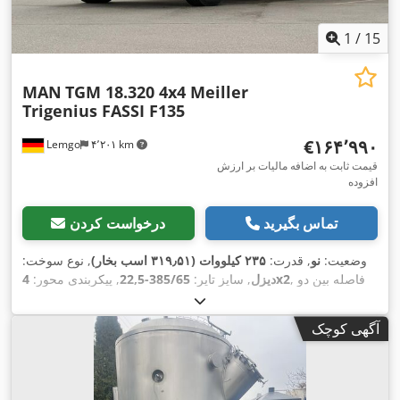
1
/
15
MAN
TGM 18.320 4x4 Meiller
Trigenius FASSI F135
‎€۱۶۴٬۹۹۰
Lemgo
۴٬۲۰۱ km
قیمت ثابت به اضافه مالیات بر ارزش
افزوده
تماس بگیرید
درخواست کردن
وضعیت:
نو
, قدرت:
۲۳۵ کیلووات (۳۱۹٫۵۱ اسب بخار)
, نوع سوخت:
, فاصله بین دو
4x2
دیزل
, سایز تایر:
385/65-22,5
, پیکربندی محور:
محور:
۳٬۹۰۰ میلی‌متر
, سوخت:
دیزل
, ظرفیت مخزن سوخت:
۱۵۰
ل
, رنگ:
سفید
, کابین راننده:
کابین روزانه
, نوع چرخ‌دنده:
خودکار
,
آگهی کوچک
سیستم تعلیق:
فولاد
, طول فضای بارگیری:
۴۲٬۰۰۰ میلی‌متر
, عرض
فضای بارگیری:
۲۴٬۲۰۰ میلی‌متر
, ارتفاع فضای بارگیری:
۶٬۰۰۰
EBS (سیستم ترمز الکترونیکی), آینه برقی, اتصال
, تجهیزات:
میلی‌متر
یدک‌کش, ادبلو, اِی‌بی‌اِس‎, برنامه پایداری الکترونیکی (ESP), بلوتوث,