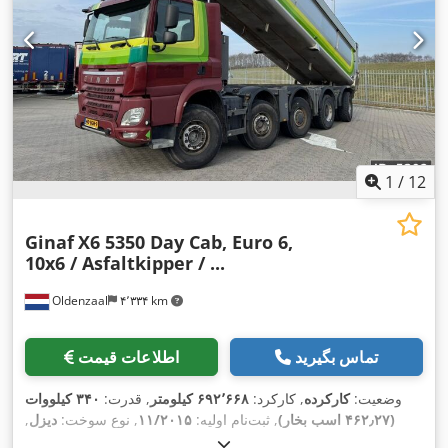
1
/
12
Ginaf
X6 5350 Day Cab, Euro 6,
10x6 / Asfaltkipper / ...
Oldenzaal
۴٬۳۳۴ km
تماس بگیرید
اطلاعات قیمت
وضعیت:
کارکرده
, کارکرد:
۶۹۲٬۶۶۸ کیلومتر
, قدرت:
۳۴۰ کیلووات
(۴۶۲٫۲۷ اسب بخار)
, ثبت‌نام اولیه:
۱۱/۲۰۱۵
, نوع سوخت:
دیزل
,
, وضعیت تایرها:
۴۰ درصد
, فاصله بین دو
425/65R22.5
سایز تایر: