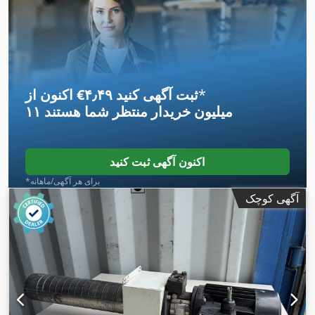
*
اکنون از ‎€۴٫۴۹ ثبت آگهی کنید
۱۱ میلیون خریدار
منتظر شما هستند
اکنون آگهی ثبت کنید
*برای هر آگهی/ماهانه
آگهی کوچک