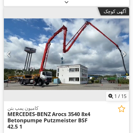
آگهی کوچک
1
/
15
کامیون پمپ بتن
MERCEDES-BENZ
Arocs 3540 8x4
Betonpumpe Putzmeister BSF
42.5 1