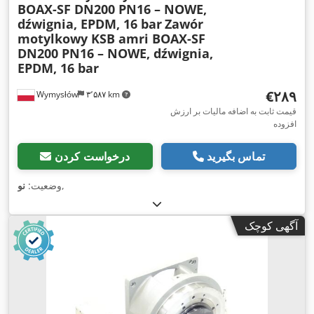
BOAX-SF DN200 PN16 – NOWE,
dźwignia, EPDM, 16 bar
Zawór
motylkowy KSB amri BOAX-SF
DN200 PN16 – NOWE, dźwignia,
EPDM, 16 bar
‎€۲۸۹
Wymysłów
۳٬۵۸۷ km
قیمت ثابت به اضافه مالیات بر ارزش
افزوده
تماس بگیرید
درخواست کردن
,
وضعیت:
نو
آگهی کوچک