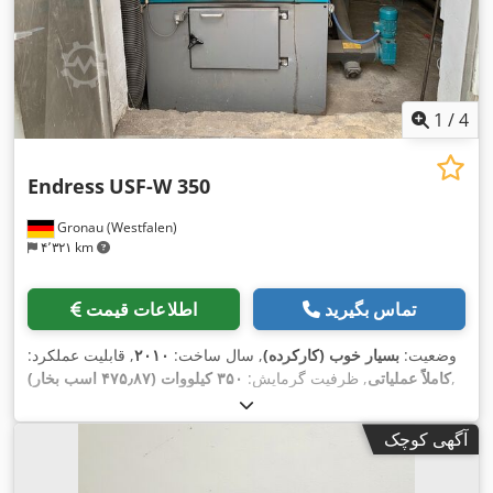
1
/
4
Endress
USF-W 350
Gronau (Westfalen)
۴٬۳۲۱ km
تماس بگیرید
اطلاعات قیمت
وضعیت:
بسیار خوب (کارکرده)
, سال ساخت:
۲۰۱۰
, قابلیت عملکرد:
,
کاملاً عملیاتی
, ظرفیت گرمایش:
۳۵۰ کیلووات (۴۷۵٫۸۷ اسب بخار)
آگهی کوچک