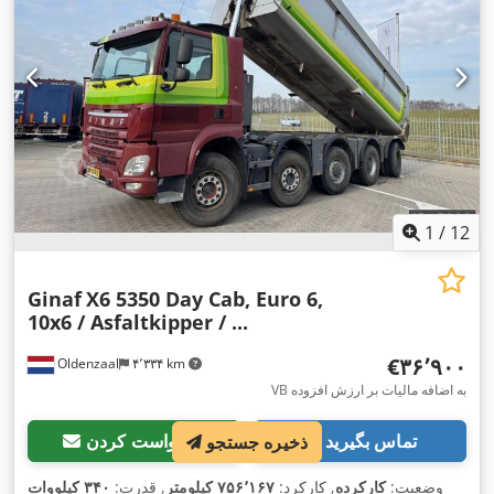
1
/
12
Ginaf
X6 5350 Day Cab, Euro 6,
10x6 / Asfaltkipper / ...
‎€۳۶٬۹۰۰
Oldenzaal
۴٬۳۳۴ km
VB به اضافه مالیات بر ارزش افزوده
تماس بگیرید
درخواست کردن
ذخیره جستجو
وضعیت:
کارکرده
, کارکرد:
۷۵۶٬۱۶۷ کیلومتر
, قدرت:
۳۴۰ کیلووات