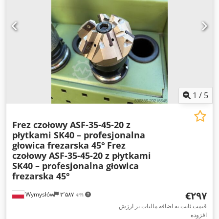
1
/
5
Frez czołowy ASF-35-45-20 z
płytkami SK40 – profesjonalna
głowica frezarska 45°
Frez
czołowy ASF-35-45-20 z płytkami
SK40 – profesjonalna głowica
frezarska 45°
‎€۲۹۷
Wymysłów
۳٬۵۸۷ km
قیمت ثابت به اضافه مالیات بر ارزش
افزوده