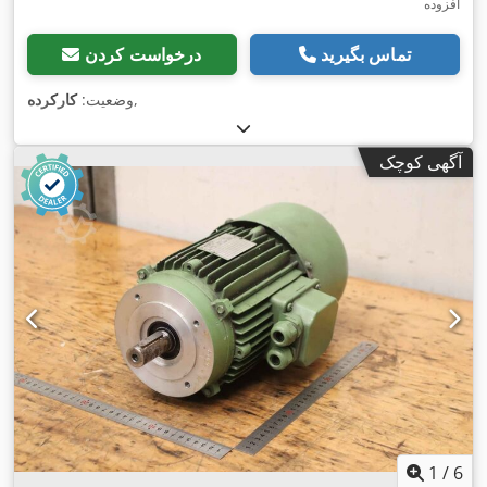
افزوده
تماس بگیرید
درخواست کردن
,
وضعیت:
کارکرده
آگهی کوچک
1
/
6