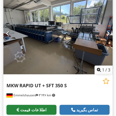
1
/
3
MKW
RAPID UT + SFT 350 S
Emmelshausen
۴٬۲۴۶ km
تماس بگیرید
اطلاعات قیمت