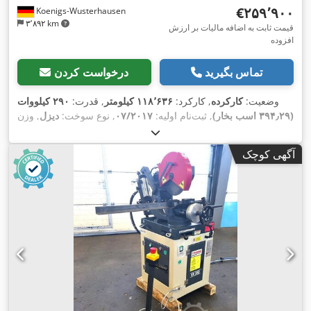
‎€۲۵۹٬۹۰۰
Koenigs-Wusterhausen
۳٬۸۹۲ km
قیمت ثابت به اضافه مالیات بر ارزش
افزوده
تماس بگیرید
درخواست کردن
وضعیت:
کارکرده
, کارکرد:
۱۱۸٬۶۳۶ کیلومتر
, قدرت:
۲۹۰ کیلووات
(۳۹۴٫۲۹ اسب بخار)
, ثبت‌نام اولیه:
۰۷/۲۰۱۷
, نوع سوخت:
دیزل
, وزن
, بازرسی بعدی (TÜV):
کل:
۳۳٬۰۰۰ کیلوگرم
, پیکربندی محور:
۳ محور
, رنگ:
سفید
, نوع چرخ‌دنده:
خودکار
, کلاس انتشار:
یورو ۶
,
۰۱/۲۰۲۷
آگهی کوچک
,
اِی‌بی‌اِس‎, تهویه مطبوع
تجهیزات: