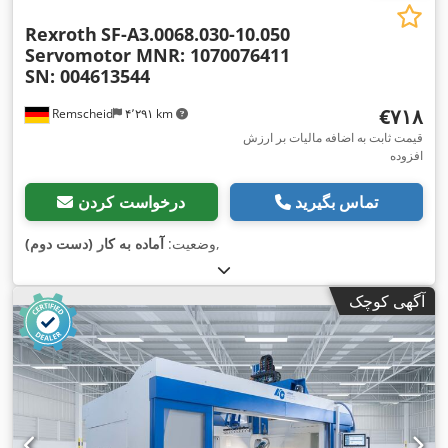
Rexroth
SF-A3.0068.030-10.050
Servomotor MNR: 1070076411
SN: 004613544
‎€۷۱۸
Remscheid
۴٬۲۹۱ km
قیمت ثابت به اضافه مالیات بر ارزش
افزوده
تماس بگیرید
درخواست کردن
,
وضعیت:
آماده به کار (دست دوم)
آگهی کوچک