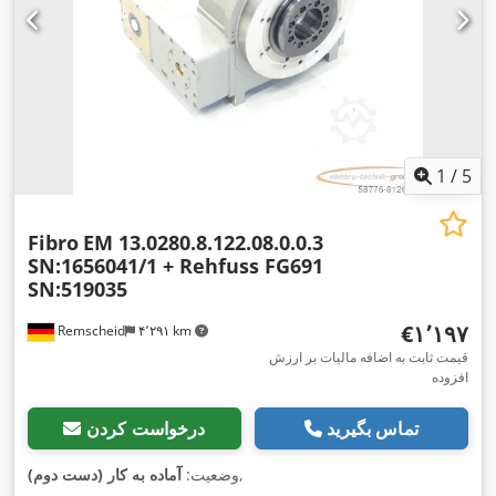
1
/
5
Fibro
EM 13.0280.8.122.08.0.0.3
SN:1656041/1 + Rehfuss FG691
SN:519035
‎€۱٬۱۹۷
Remscheid
۴٬۲۹۱ km
قیمت ثابت به اضافه مالیات بر ارزش
افزوده
تماس بگیرید
درخواست کردن
,
وضعیت:
آماده به کار (دست دوم)