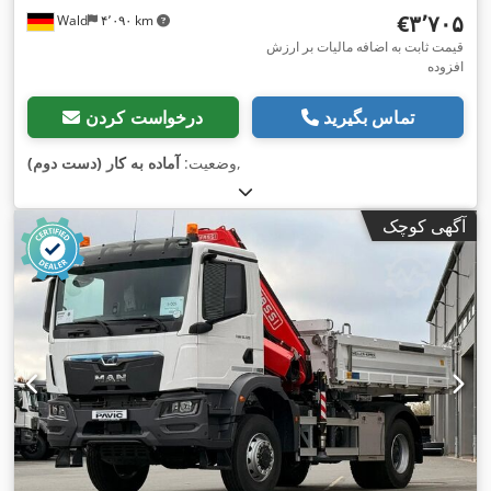
‎€۳٬۷۰۵
Wald
۴٬۰۹۰ km
قیمت ثابت به اضافه مالیات بر ارزش
افزوده
تماس بگیرید
درخواست کردن
,
وضعیت:
آماده به کار (دست دوم)
آگهی کوچک