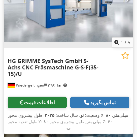
1
/
5
HG GRIMME SysTech GmbH
5-
Achs CNC Fräsmaschine G-S-F(35-
15)/U
Wiedergeltingen
۳٬۹۸۲ km
تماس بگیرید
اطلاعات قیمت
۸۰ میلی‌متر
,
, طول پیشروی محور X:
وضعیت:
نو
, سال ساخت:
۲۰۲۵
۶۰
, طول پیشروی محور Z:
۸۰ میلی‌متر
طول تغذیه محور Y:
,
میلی‌متر