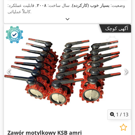
وضعیت:
بسیار خوب (کارکرده)
, سال ساخت:
۲۰۰۸
, قابلیت عملکرد:
,
کاملاً عملیاتی
آگهی کوچک
1
/
13
Zawór motylkowy KSB amri