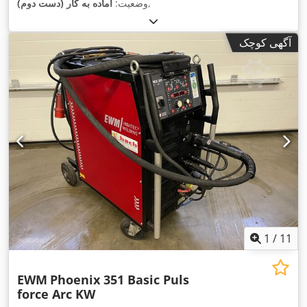
,
وضعیت:
آماده به کار (دست دوم)
آگهی کوچک
1
/
11
EWM
Phoenix 351 Basic Puls
force Arc KW