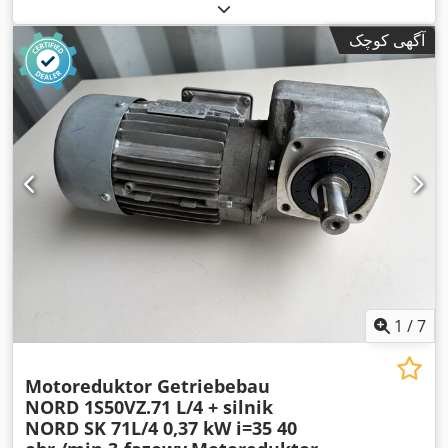
آگهی کوچک
1
/
7
Motoreduktor Getriebebau
NORD 1S50VZ.71 L/4 + silnik
NORD SK 71L/4 0,37 kW i=35 40