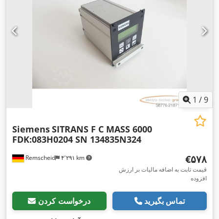
1
/
9
Siemens
SITRANS F C MASS 6000
FDK:083H0204 SN 134835N324
‎€۵۷۸
Remscheid
۴٬۲۹۱ km
قیمت ثابت به اضافه مالیات بر ارزش
افزوده
تماس بگیرید
درخواست کردن