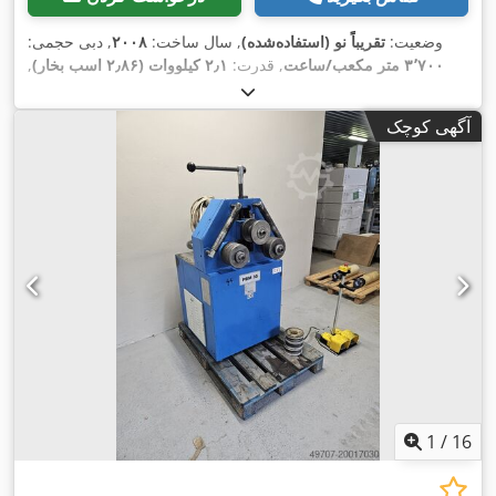
وضعیت:
تقریباً نو (استفاده‌شده)
, سال ساخت:
۲۰۰۸
, دبی حجمی:
۳٬۷۰۰ متر مکعب/ساعت
, قدرت:
۲٫۱ کیلووات (۲٫۸۶ اسب بخار)
,
,
فرکانس ورودی:
۵۰ هرتز
آگهی کوچک
1
/
16