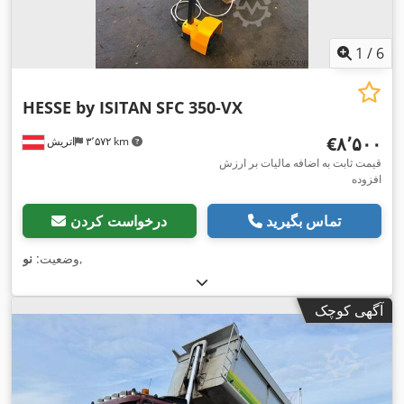
1
/
6
HESSE by ISITAN
SFC 350-VX
‎€۸٬۵۰۰
۳٬۵۷۲ km
اتریش
قیمت ثابت به اضافه مالیات بر ارزش
افزوده
تماس بگیرید
درخواست کردن
,
وضعیت:
نو
آگهی کوچک