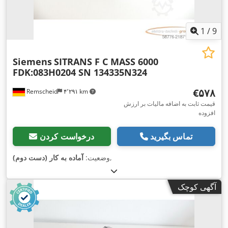
1
/
9
Siemens
SITRANS F C MASS 6000
FDK:083H0204 SN 134335N324
‎€۵۷۸
Remscheid
۴٬۲۹۱ km
قیمت ثابت به اضافه مالیات بر ارزش
افزوده
تماس بگیرید
درخواست کردن
,
وضعیت:
آماده به کار (دست دوم)
آگهی کوچک