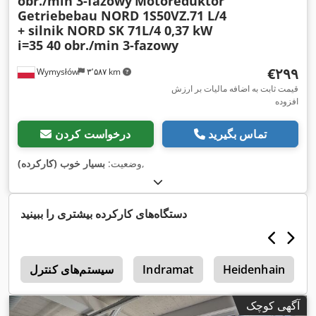
obr./min 3-fazowy
Motoreduktor
Getriebebau NORD 1S50VZ.71 L/4
+ silnik NORD SK 71L/4 0,37 kW
i=35 40 obr./min 3-fazowy
‎€۲۹۹
Wymysłów
۳٬۵۸۷ km
قیمت ثابت به اضافه مالیات بر ارزش
افزوده
تماس بگیرید
درخواست کردن
,
وضعیت:
بسیار خوب (کارکرده)
دستگاه‌های کارکرده بیشتری را ببینید
Heidenhain
Indramat
سیستم‌های کنترل
ق
آگهی کوچک