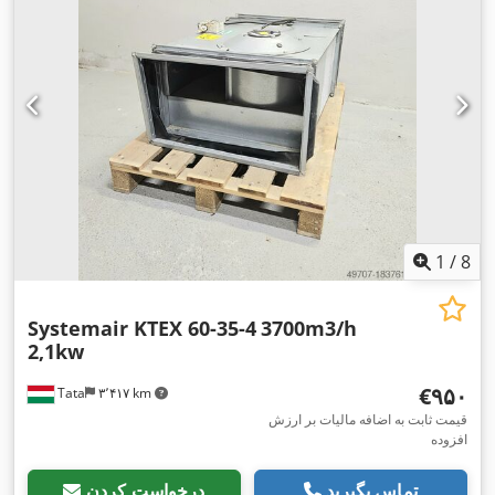
1
/
8
Systemair KTEX 60-35-4
3700m3/h
2,1kw
‎€۹۵۰
Tata
۳٬۴۱۷ km
قیمت ثابت به اضافه مالیات بر ارزش
افزوده
تماس بگیرید
درخواست کردن