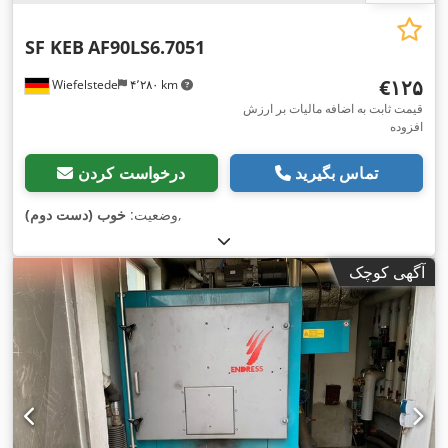
SF KEB
AF90LS6.7051
‎€۱۲۵
Wiefelstede
۴٬۲۸۰ km
قیمت ثابت به اضافه مالیات بر ارزش
افزوده
تماس بگیرید
درخواست کردن
,
وضعیت:
خوب (دست دوم)
آگهی کوچک