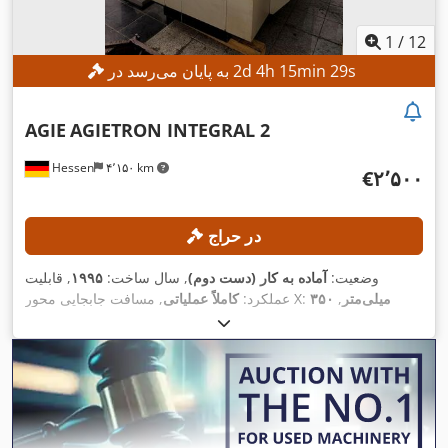
1
/
12
s
27
min
15
h
4
d
2
به پایان می‌رسد در
AGIE
AGIETRON INTEGRAL 2
Hessen
۴٬۱۵۰ km
‎€۲٬۵۰۰
در حراج
وضعیت:
آماده به کار (دست دوم)
, سال ساخت:
۱۹۹۵
, قابلیت
۳۵۰ میلی‌متر
,
, مسافت جابجایی محور X:
عملکرد:
کاملاً عملیاتی
۳۵۰
, مسافت حرکت محور Z:
۲۵۰ میلی‌متر
مسافت حرکت محور Y:
, مدل کنترلر:
میلی‌متر
, حداکثر وزن قطعه کار:
۴۰۰ کیلوگرم
AGIEMATIC T
,