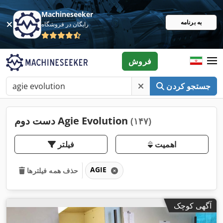
Machineseeker
به برنامه
رایگان در فروشگاه
فروش
جستجو کردن
دست دوم Agie Evolution
(۱۴۷)
اهمیت
فیلتر
AGIE
حذف همه فیلترها
آگهی کوچک