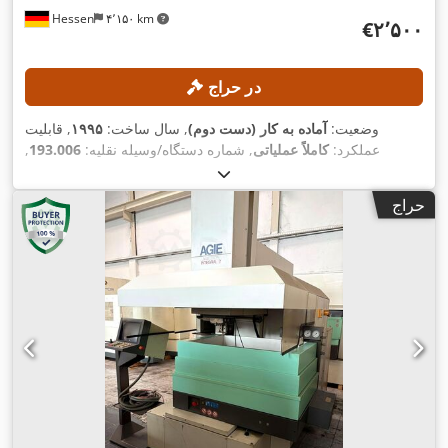
Hessen
۴٬۱۵۰ km
‎€۲٬۵۰۰
در حراج
وضعیت:
آماده به کار (دست دوم)
, سال ساخت:
۱۹۹۵
, قابلیت
عملکرد:
کاملاً عملیاتی
, شماره دستگاه/وسیله نقلیه:
193.006
,
, مسافت حرکت محور Y:
۳۵۰ میلی‌متر
مسافت جابجایی محور X:
۲۵۶ میلی‌متر
, قطر سیم
, مسافت حرکت محور Z:
۲۵۰ میلی‌متر
حراج
AGIEVISION / AGIE HSS-
, مدل کنترلر:
(حداکثر):
۰٫۳۳ میلی‌متر
Steuerung
,