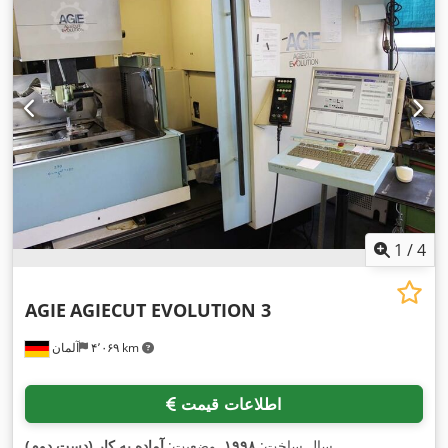
1
/
4
AGIE
AGIECUT EVOLUTION 3
۴٬۰۶۹ km
آلمان
اطلاعات قیمت
,
سال ساخت:
۱۹۹۸
, وضعیت:
آماده به کار (دست دوم)