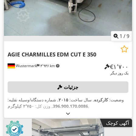
1
/
9
AGIE CHARMILLES
EDM CUT E 350
‎€۱٬۷۰۰
Wustermark
۳٬۹۴۶ km
یک روز دیگر
جزئیات
وضعیت:
کارکرده
, سال ساخت:
۲۰۱۵
, شماره دستگاه/وسیله نقلیه:
,
396.900.170.0086
, وزن کل:
۲٬۷۵۰ کیلوگرم
آگهی کوچک