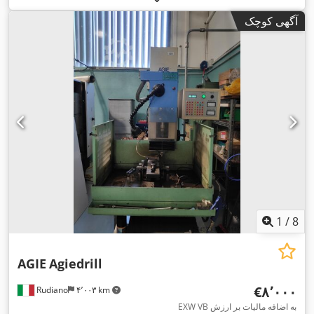
۰٫۳۳ میلی‌متر
, وزن کل:
۳٬۶۰۰ کیلوگرم
, تعداد محور:
۵
, قطر سیم
آگهی کوچک
,
(حداقل):
۰٫۱ میلی‌متر
1
/
8
AGIE
Agiedrill
‎€۸٬۰۰۰
Rudiano
۴٬۰۰۳ km
EXW VB به اضافه مالیات بر ارزش