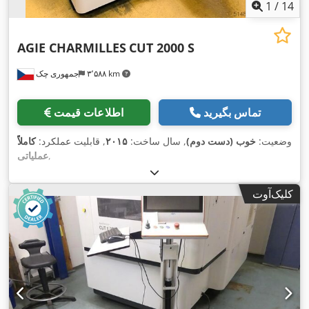
1
/
14
AGIE CHARMILLES
CUT 2000 S
۳٬۵۸۸ km
جمهوری چک
تماس بگیرید
اطلاعات قیمت
وضعیت:
خوب (دست دوم)
, سال ساخت:
۲۰۱۵
, قابلیت عملکرد:
کاملاً
,
عملیاتی
کلیک‌آوت