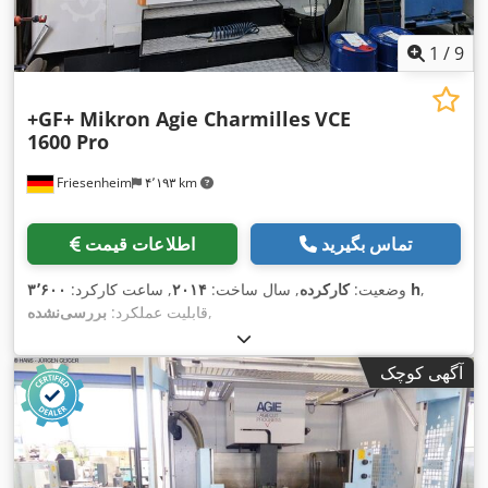
1
/
9
+GF+ Mikron Agie Charmilles
VCE
1600 Pro
Friesenheim
۴٬۱۹۳ km
تماس بگیرید
اطلاعات قیمت
,
۳٬۶۰۰ h
وضعیت:
کارکرده
, سال ساخت:
۲۰۱۴
, ساعت کارکرد:
,
قابلیت عملکرد:
بررسی‌نشده
آگهی کوچک