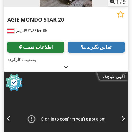
1
/
9
AGIE
MONDO STAR 20
۳٬۸۹۸ km
اتریش
تماس بگیرید
اطلاعات قیمت
,
وضعیت:
کارکرده
آگهی کوچک