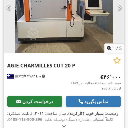
1
/
5
AGIE CHARMILLES
CUT 20 P
‎€۴۶٬۰۰۰
Δέλτα
۲٬۸۹۳ km
EXW قیمت ثابت به اضافه مالیات بر
ارزش افزوده
تماس بگیرید
درخواست کردن
وضعیت:
بسیار خوب (کارکرده)
, سال ساخت:
۲۰۱۱
, قابلیت عملکرد:
کاملاً عملیاتی
, شماره دستگاه/وسیله نقلیه:
396-900-115-0108
,
, مسافت جابجایی محور X:
حداکثر وزن قطعه کار:
۲٬۸۹۰ کیلوگرم