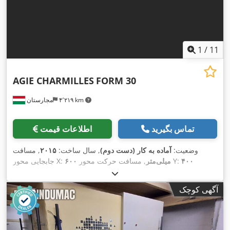
1
/
11
AGIE CHARMILLES
FORM 30
۴٬۲۱۹ km
مجارستان
تماس بگیرید
اطلاعات قیمت
وضعیت:
آماده به کار (دست دوم)
, سال ساخت:
۲۰۱۵
, مسافت
۴۰۰
, مسافت حرکت محور Y:
۶۰۰ میلی‌متر
جابجایی محور X:
,
۴۰۰ میلی‌متر
, تعداد محور:
۴
, مسافت حرکت محور Z:
میلی‌متر
آگهی کوچک