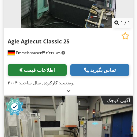
1
/
1
Agie
Agiecut Classic 2S
Emmelshausen
۴٬۲۴۶ km
تماس بگیرید
اطلاعات قیمت
,
وضعیت:
کارکرده
, سال ساخت:
۲۰۰۴
آگهی کوچک