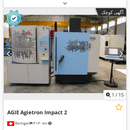
, مسافت حرکت محور Y:
۳۵۰ میلی‌متر
مسافت جابجایی محور X:
۲۵۰ میلی‌متر
, وزن کل:
, مسافت حرکت محور Z:
۲۵۰ میلی‌متر
آگهی کوچک
,
۲٬۶۴۰ کیلوگرم
1
/
15
AGIE
Agietron Impact 2
Beringen
۴٬۱۳۰ km