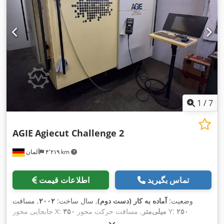
1
/
7
AGIE
Agiecut Challenge 2
۴٬۲۱۹ km
آلمان
تماس بگیرید
اطلاعات قیمت
وضعیت:
آماده به کار (دست دوم)
, سال ساخت:
۲۰۰۲
, مسافت
۲۵۰
, مسافت حرکت محور Y:
۳۵۰ میلی‌متر
جابجایی محور X:
۲۵۶ میلی‌متر
, قطر سیم (حداکثر):
, مسافت حرکت محور Z:
میلی‌متر