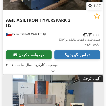
1
/
7
AGIE
AGIETRON HYPERSPARK 2
HS
‎€۱۳٬۰۰۰
Brno-město
۳٬۵۸۷ km
EXW قیمت ثابت به اضافه مالیات بر
ارزش افزوده
تماس بگیرید
درخواست کردن
,
وضعیت:
کارکرده
, سال ساخت:
۲۰۰۷
آگهی کوچک