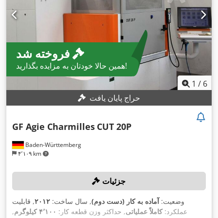
فروخته شد
همین حالا خودتان به مزایده بگذارید!
1
/
6
حراج پایان یافت
GF Agie Charmilles
CUT 20P
Baden-Württemberg
۴٬۱۰۹ km
جزئیات
وضعیت:
آماده به کار (دست دوم)
, سال ساخت:
۲۰۱۲
, قابلیت
عملکرد:
کاملاً عملیاتی
, حداکثر وزن قطعه کار:
۴٬۱۰۰ کیلوگرم
,