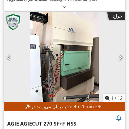
حراج
1
/
12
s
27
min
20
h
4
d
2
به پایان می‌رسد در
AGIE
AGIECUT 270 SF+F HSS