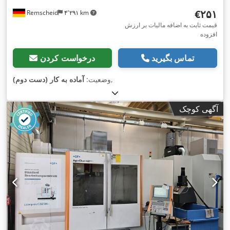
‎€۲۵۱
Remscheid
۴٬۲۹۱ km
قیمت ثابت به اضافه مالیات بر ارزش
افزوده
تماس بگیرید
درخواست کردن
,
وضعیت:
آماده به کار (دست دوم)
آگهی کوچک