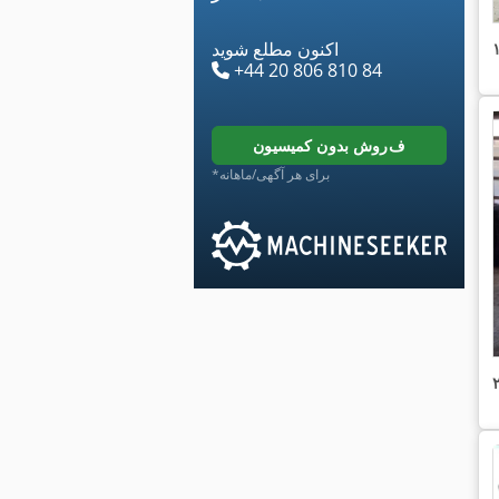
اکنون مطلع شوید
+44 20 806 810 84
فروش بدون کمیسیون
*برای هر آگهی/ماهانه