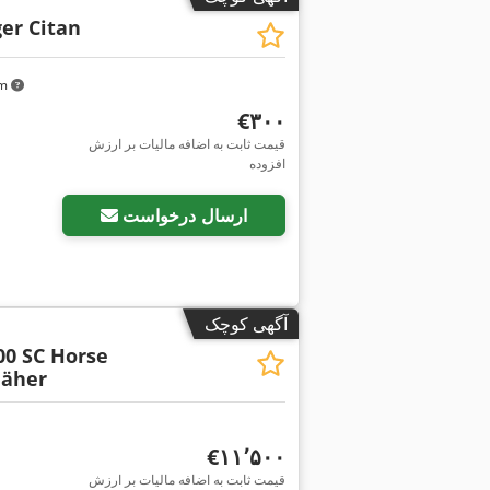
er Citan
km
‎€۳۰۰
قیمت ثابت به اضافه مالیات بر ارزش
افزوده
ارسال درخواست
آگهی کوچک
00 SC Horse
äher
‎€۱۱٬۵۰۰
قیمت ثابت به اضافه مالیات بر ارزش