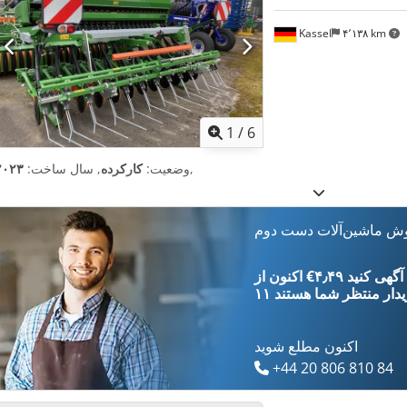
Kassel
۴٬۱۳۸ km
1
/
6
,
وضعیت:
کارکرده
, سال ساخت:
۲۰۲۳
وش ماشین‌آلات دست دوم
‎€۴٫۴۹ ثبت آگهی کنید
یدار
منتظر شما هستند
اکنون مطلع شوید
+44 20 806 810 84