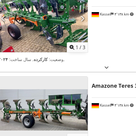
Kassel
۴٬۱۳۸ km
1
/
3
,
وضعیت:
کارکرده
, سال ساخت:
۲۰۲۴
Amazone
Teres 
Kassel
۴٬۱۳۸ km