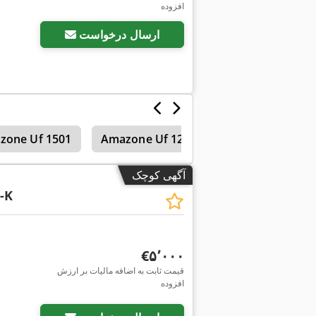
افزوده
ارسال درخواست
خیش‌ها
Amazone Uf 1201
zone Uf 1501
آگهی کوچک
-K
‎€۵٬۰۰۰
قیمت ثابت به اضافه مالیات بر ارزش
افزوده