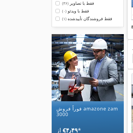
فقط با تصاویر
(۳۶)
فقط با ویدئو
(۰)
فقط فروشندگان تأییدشده
(۱)
 Ug 4500
Amazone Uf 901
Amazone Uf 1501
فوراً فروش amazone zam
3000
*
‎€۴٫۴۹
از