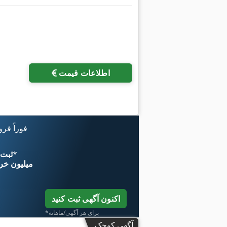
اطلاعات قیمت
فوراً فر
*
اکنون از 
۱۱ میلیون خر
اکنون آگهی ثبت کنید
*برای هر آگهی/ماهانه
آگهی کوچک