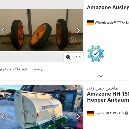
Amazone
Ausleg
Wiefelstede
۴٬۲۸۰ 
1
/
4
,
وضعیت:
خوب (دست دوم)
ماشین چمن زنی
Amazone
HH 15
Hopper Anbaum
Legden
۴٬۳۴۱ km