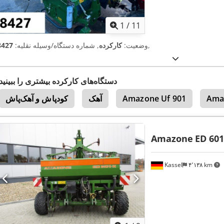
1
/
11
,
وضعیت:
کارکرده
, شماره دستگاه/وسیله نقلیه:
8427
دستگاه‌های کارکرده بیشتری را ببینید
Ama
Amazone Uf 901
آهک
کودپاش و آهک‌پاش
Amazone
ED 601
Kassel
۴٬۱۳۸ km