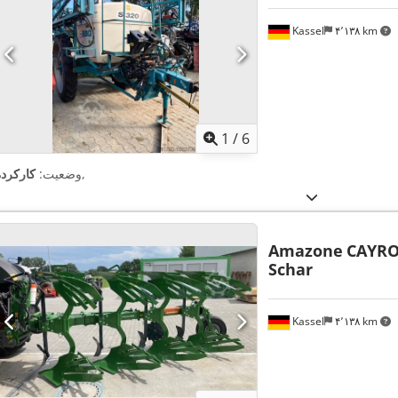
Kassel
۴٬۱۳۸ km
1
/
6
,
وضعیت:
کارکرده
Amazone
CAYRO
Schar
Kassel
۴٬۱۳۸ km