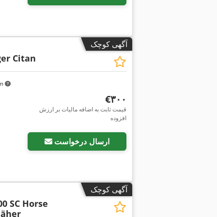
آگهی کوچک
er Citan
km
‎€۳۰۰
قیمت ثابت به اضافه مالیات بر ارزش
افزوده
ارسال درخواست
آگهی کوچک
00 SC Horse
äher