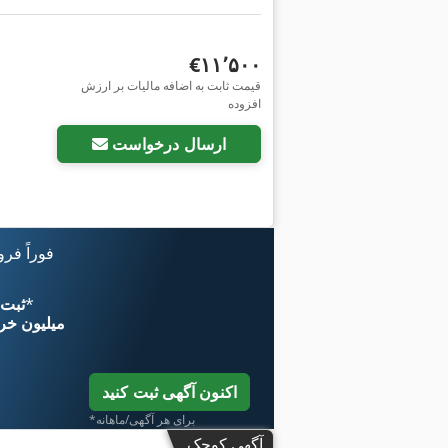
‎€۱۱٬۵۰۰
قیمت ثابت به اضافه مالیات بر ارزش
افزوده
ارسال درخواست
فوراً فر
*
اکنون از 
۱۱ میلیون خر
اکنون آگهی ثبت کنید
*برای هر آگهی/ماهانه
آگهی کوچک