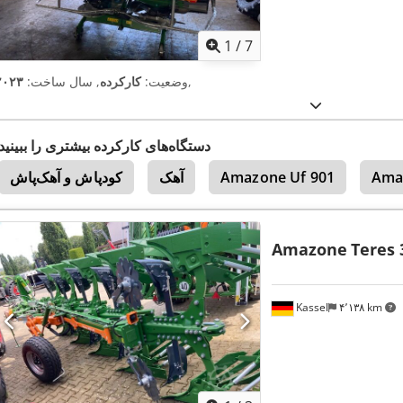
1
/
7
,
وضعیت:
کارکرده
, سال ساخت:
۲۰۲۳
دستگاه‌های کارکرده بیشتری را ببینید
Ama
Amazone Uf 901
آهک
کودپاش و آهک‌پاش
Amazone
Teres 
Kassel
۴٬۱۳۸ km