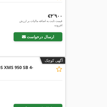
‎€۴٬۹۰۰
قیمت ثابت به اضافه مالیات بر ارزش
افزوده
ارسال درخواست
آگهی کوچک
S XMS 950 SB 4-