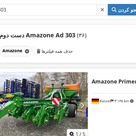
و کردن
دست دوم Amazone Ad 303
(۳۶)
Amazone
حذف همه فیلترها
Amazone
Prime
Kassel
۴٬۱۳۸ km
1
/
5