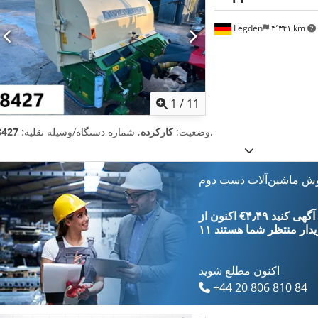
Legden
۴٬۳۴۱ km
1
/
11
,
وضعیت:
کارکرده
, شماره دستگاه/وسیله نقلیه:
8427
وش ماشین‌آلات دست دوم
‎€۴٫۴۹ ثبت آگهی کنید
یدار
منتظر شما هستند
اکنون مطلع شوید
+44 20 806 810 84