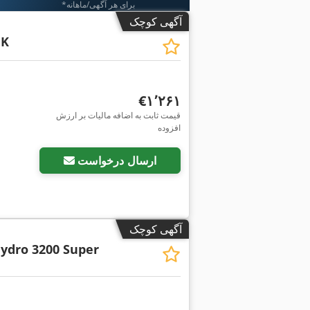
*برای هر آگهی/ماهانه
آگهی کوچک
 K
‎€۱٬۲۶۱
قیمت ثابت به اضافه مالیات بر ارزش
افزوده
درخواست تص
ارسال درخواست
آگهی کوچک
ydro 3200 Super