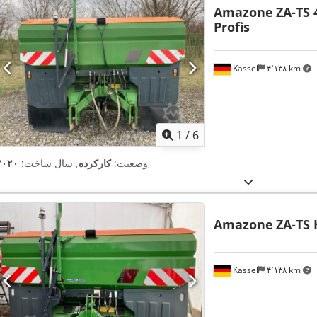
Amazone
ZA-TS 
Profis
Kassel
۴٬۱۳۸ km
1
/
6
,
وضعیت:
کارکرده
, سال ساخت:
۲۰۲۰
Amazone
ZA-TS 
Kassel
۴٬۱۳۸ km