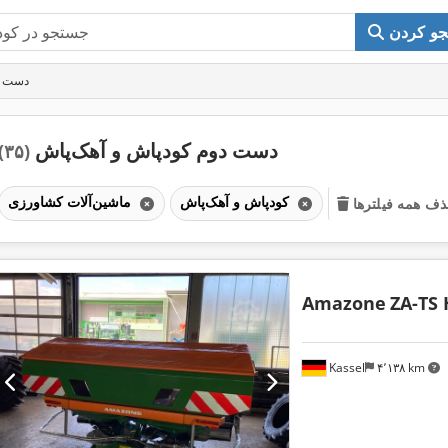
و کردن
دست د
دست دوم کودپاش و آهک‌پاش
(۳۵)
کودپاش و آهک‌پاش
ماشین‌آلات کشاورزی
ف همه فیلترها
Amazone
ZA-TS 
Kassel
۴٬۱۳۸ km