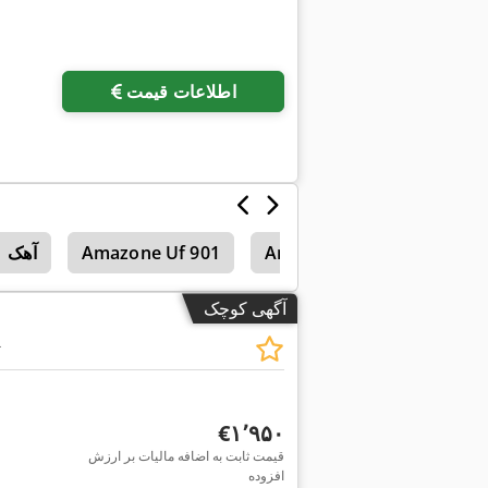
اطلاعات قیمت
Ama
Amazone Uf 1501
Amazone Uf 901
آهک
آگهی کوچک
R
‎€۱٬۹۵۰
قیمت ثابت به اضافه مالیات بر ارزش
افزوده