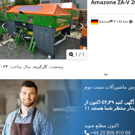
Amazone
ZA-V 2
Kassel
۴٬۱۳۸ km
اویر بیشتر
1
/
1
,
وضعیت:
کارکرده
, سال ساخت:
۲۰۲۳
وش ماشین‌آلات دست دوم
‎€۴٫۴۹ ثبت آگهی کنید
یدار
منتظر شما هستند
اکنون مطلع شوید
+44 20 806 810 84