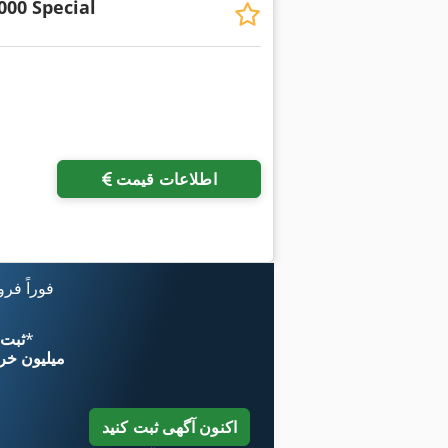
000 Special
درخواست تص
اطلاعات قیمت
فوراً فر
*
اکنون از 
۱۱ میلیون خر
اکنون آگهی ثبت کنید