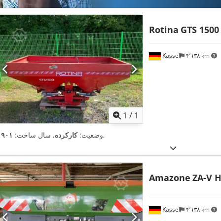
Rotina
GTS 1500
Kassel
۴٬۱۳۸ km
اویر بیشتر
1
/
1
,
وضعیت:
کارکرده
, سال ساخت:
۱۹۰۱
Amazone
ZA-V H
Kassel
۴٬۱۳۸ km