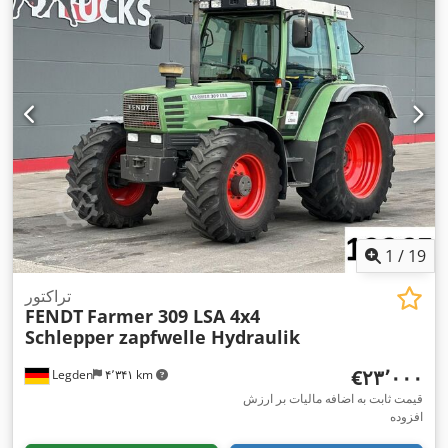
1
/
19
تراکتور
FENDT
Farmer 309 LSA 4x4
Schlepper zapfwelle Hydraulik
‎€۲۳٬۰۰۰
Legden
۴٬۳۴۱ km
قیمت ثابت به اضافه مالیات بر ارزش
افزوده