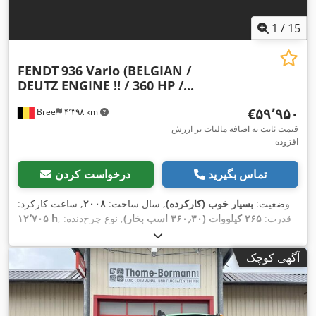
1
/
15
FENDT
936 Vario (BELGIAN /
DEUTZ ENGINE !! / 360 HP /...
‎€۵۹٬۹۵۰
Bree
۴٬۳۹۸ km
قیمت ثابت به اضافه مالیات بر ارزش
افزوده
تماس بگیرید
درخواست کردن
وضعیت:
بسیار خوب (کارکرده)
, سال ساخت:
۲۰۰۸
, ساعت کارکرد:
, قدرت:
۲۶۵ کیلووات (۳۶۰٫۳۰ اسب بخار)
, نوع چرخ‌دنده:
۱۲٬۷۰۵ h
خودکار
, نوع سوخت:
دیزل
, ثبت‌نام اولیه:
۰۶/۲۰۰۸
, رنگ:
دیگر
,
,
تجهیزات:
تهویه مطبوع
آگهی کوچک