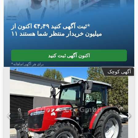
*
اکنون از ‎€۴٫۴۹ ثبت آگهی کنید
۱۱ میلیون خریدار
منتظر شما هستند
اکنون آگهی ثبت کنید
*برای هر آگهی/ماهانه
آگهی کوچک