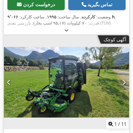
تماس بگیرید
درخواست کردن
,
۹٬۰۶۶ h
وضعیت:
کارکرده
, سال ساخت:
۱۹۹۵
, ساعت کارکرد:
, بازرسی بعدی (TÜV):
قدرت:
۷۰ کیلووات (۹۵٫۱۷ اسب بخار)
, تجهیزات:
اِی‌بی‌اِس‎, بخاری پارکینگ, تهویه مطبوع, چهار
۰۵/۲۰۲۷
,
چرخ محرک, کابین
آگهی کوچک
1
/
11