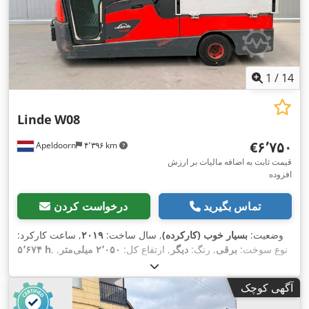
1
/
14
Linde
W08
‎€۶٬۷۵۰
Apeldoorn
۴٬۳۹۶ km
قیمت ثابت به اضافه مالیات بر ارزش
افزوده
تماس بگیرید
درخواست کردن
وضعیت:
بسیار خوب (کارکرده)
, سال ساخت:
۲۰۱۹
, ساعت کارکرد:
, نوع سوخت:
برقی
, رنگ:
دیگر
, ارتفاع کل:
۲٬۰۵۰ میلی‌متر
,
۵٬۶۷۴ h
,
طول کل:
۲٬۹۶۰ میلی‌متر
, عرض کل:
۱٬۰۰۰ میلی‌متر
آگهی کوچک