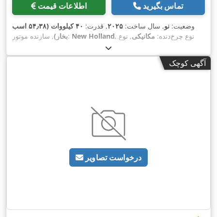
تماس بگیرید
اطلاعات قیمت
وضعیت:
نو
, سال ساخت:
۲۰۲۵
, قدرت:
۴۰ کیلووات (۵۴٫۳۸ اسب
, نوع چرخ‌دنده:
مکانیکی
, نوع
New Holland
, سازنده موتور:
بخار)
,
سوخت:
دیزل
آگهی کوچک
درخواست تصاویر