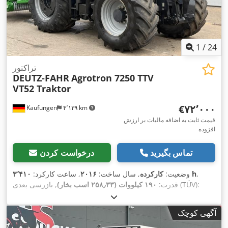
1
/
24
تراکتور
DEUTZ-FAHR
Agrotron 7250 TTV
VT52 Traktor
‎€۷۲٬۰۰۰
Kaufungen
۴٬۱۲۹ km
قیمت ثابت به اضافه مالیات بر ارزش
افزوده
تماس بگیرید
درخواست کردن
,
۳٬۴۱۰ h
وضعیت:
کارکرده
, سال ساخت:
۲۰۱۶
, ساعت کارکرد:
, بازرسی بعدی (TÜV):
قدرت:
۱۹۰ کیلووات (۲۵۸٫۳۳ اسب بخار)
,
, تجهیزات:
تهویه مطبوع, چهار چرخ محرک
۰۸/۲۰۲۸
آگهی کوچک