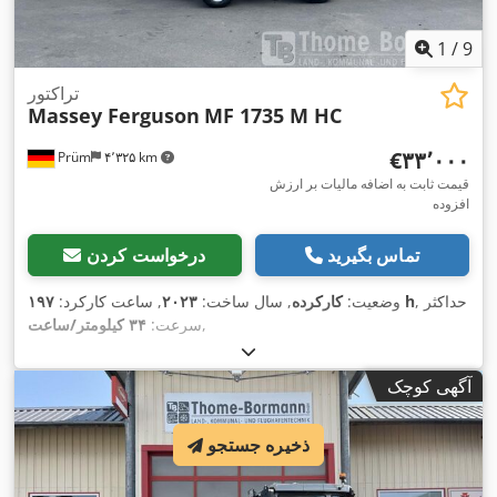
1
/
9
تراکتور
Massey Ferguson
MF 1735 M HC
‎€۳۳٬۰۰۰
Prüm
۴٬۳۲۵ km
قیمت ثابت به اضافه مالیات بر ارزش
افزوده
تماس بگیرید
درخواست کردن
, حداکثر
۱۹۷ h
وضعیت:
کارکرده
, سال ساخت:
۲۰۲۳
, ساعت کارکرد:
,
سرعت:
۳۴ کیلومتر/ساعت
آگهی کوچک
ذخیره جستجو