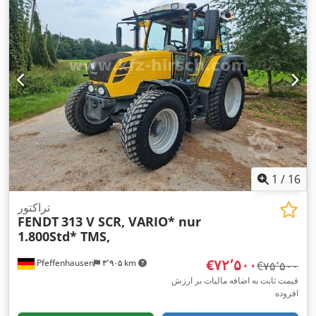
کابین روزانه
, فاصله بین دو محور:
۳٬۰۰۰ میلی‌متر
, ترمزها:
دیگر
,
کلاس انتشار:
هیچ
, تجهیزات:
اتصال یدک‌کش, اِی‌بی‌اِس‎, تهویه مطبوع,
,
رایانه‌ی روی برد, فرمان هیدرولیک, چهار چرخ محرک, کابین
1
/
16
تراکتور
FENDT
313 V SCR, VARIO* nur
1.800Std* TMS,
‎€۷۲٬۵۰۰
Pfeffenhausen
۳٬۹۰۵ km
‎€۷۵٬۵۰۰
قیمت ثابت به اضافه مالیات بر ارزش
افزوده