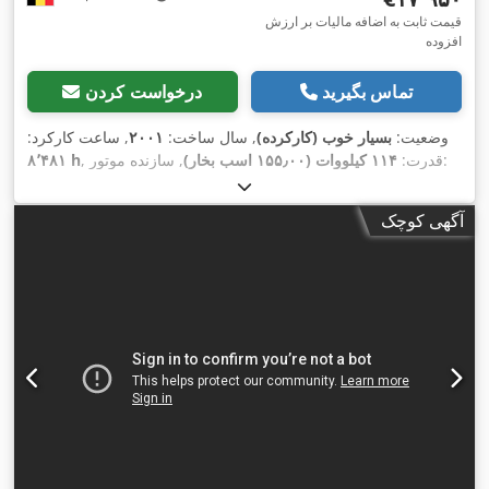
قیمت ثابت به اضافه مالیات بر ارزش
افزوده
تماس بگیرید
درخواست کردن
وضعیت:
بسیار خوب (کارکرده)
, سال ساخت:
۲۰۰۱
, ساعت کارکرد:
, سازنده موتور:
, قدرت:
۱۱۴ کیلووات (۱۵۵٫۰۰ اسب بخار)
۸٬۴۸۱ h
, نوع سوخت:
دیزل
, ثبت‌نام اولیه:
۰۵/۲۰۰۱
, رنگ:
دیگر
,
Perkins
,
تجهیزات:
تهویه مطبوع
آگهی کوچک