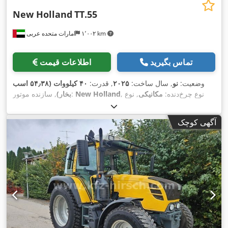
New Holland
TT.55
۱٬۰۰۲ km
امارات متحده عربی
تماس بگیرید
اطلاعات قیمت
وضعیت:
نو
, سال ساخت:
۲۰۲۵
, قدرت:
۴۰ کیلووات (۵۴٫۳۸ اسب
, نوع چرخ‌دنده:
مکانیکی
, نوع
New Holland
, سازنده موتور:
بخار)
سوخت:
دیزل
, حداکثر سرعت:
۳۰ کیلومتر/ساعت
, ارتفاع کل:
۲٬۲۰۰
,
میلی‌متر
, طول کل:
۳٬۵۰۰ میلی‌متر
, عرض کل:
۱٬۹۲۰ میلی‌متر
آگهی کوچک