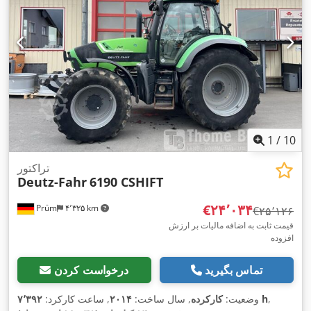
1
/
10
تراکتور
Deutz-Fahr
6190 CSHIFT
‎€۲۴٬۰۳۴
Prüm
۴٬۳۲۵ km
‎€۲۵٬۱۲۶
قیمت ثابت به اضافه مالیات بر ارزش
افزوده
تماس بگیرید
درخواست کردن
,
۷٬۳۹۲ h
وضعیت:
کارکرده
, سال ساخت:
۲۰۱۴
, ساعت کارکرد: