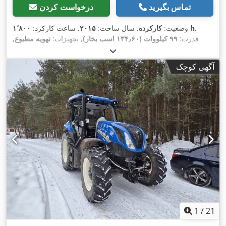
تماس بگیرید
درخواست کردن
,
۱٬۸۰۰ h
وضعیت:
کارکرده
, سال ساخت:
۲۰۱۵
, ساعت کارکرد:
قدرت:
۹۹ کیلووات (۱۳۴٫۶۰ اسب بخار)
, تجهیزات:
تهویه مطبوع,
,
چهار چرخ محرک, کابین
آگهی کوچک
1
/
21