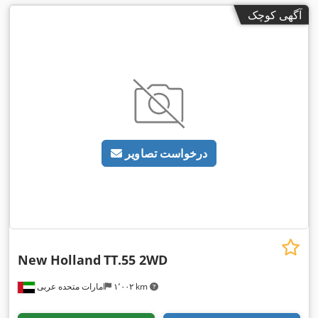
آگهی کوچک
درخواست تصاویر
New Holland
TT.55 2WD
۱٬۰۰۲ km
امارات متحده عربی