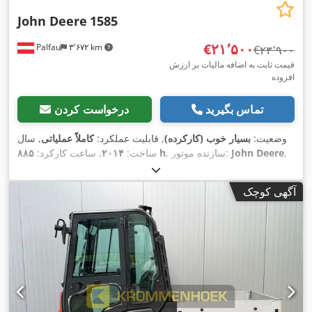
John Deere
1585
‎€۲۱٬۵۰۰
Palfau
۳٬۶۷۲ km
‎€۲۳٬۹۰۰
قیمت ثابت به اضافه مالیات بر ارزش
افزوده
تماس بگیرید
درخواست کردن
وضعیت:
بسیار خوب (کارکرده)
, قابلیت عملکرد:
کاملاً عملیاتی
, سال
,
John Deere
, سازنده موتور:
۸۸۵ h
ساخت:
۲۰۱۴
, ساعت کارکرد:
نوع چرخ‌دنده:
خودکار
, نوع سوخت:
دیزل
, ثبت‌نام اولیه:
۰۱/۲۰۱۴
,
,
تجهیزات:
تهویه مطبوع, شافت توانگیر جلویی, هیدرولیک, کابین
آگهی کوچک