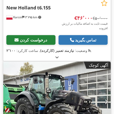
New Holland
t6.155
‎€۴۶٬۰۰۰
Karsin
۳٬۶۹۵ km
‎€۵۰٬۰۰۰
قیمت ثابت به اضافه مالیات بر ارزش
افزوده
تماس بگیرید
درخواست کردن
,
۲٬۱۰۰ h
وضعیت:
نیازمند تعمیر (کارکرده)
, ساعت کارکرد:
آگهی کوچک