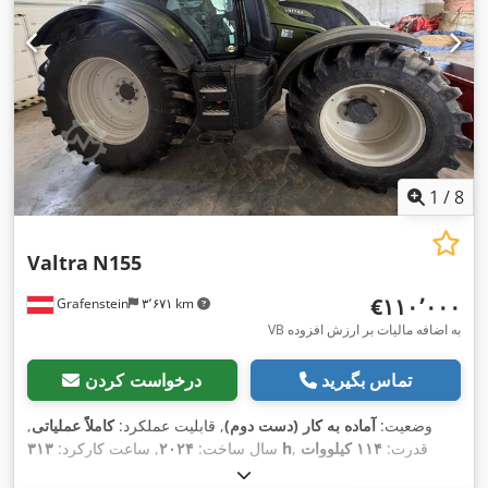
1
/
8
Valtra
N155
‎€۱۱۰٬۰۰۰
Grafenstein
۳٬۶۷۱ km
VB به اضافه مالیات بر ارزش افزوده
تماس بگیرید
درخواست کردن
وضعیت:
آماده به کار (دست دوم)
, قابلیت عملکرد:
کاملاً عملیاتی
,
, قدرت:
۱۱۴ کیلووات
۳۱۳ h
سال ساخت:
۲۰۲۴
, ساعت کارکرد:
, نوع چرخ‌دنده:
AGCO Power
, سازنده موتور:
(۱۵۵٫۰۰ اسب بخار)