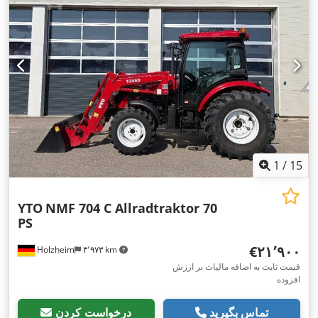
1
/
15
YTO
NMF 704 C Allradtraktor 70
PS
‎€۲۱٬۹۰۰
Holzheim
۳٬۹۷۳ km
قیمت ثابت به اضافه مالیات بر ارزش
افزوده
تماس بگیرید
درخواست کردن