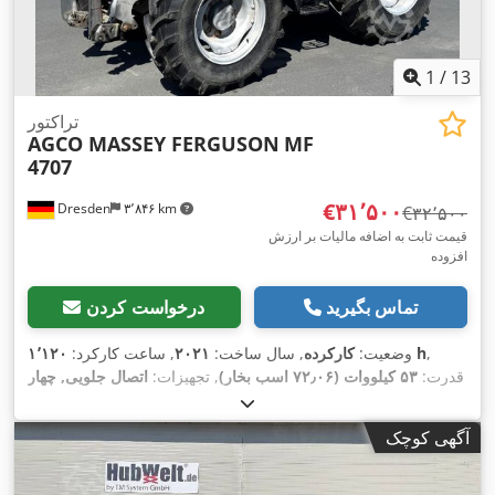
1
/
13
تراکتور
AGCO MASSEY FERGUSON
MF
4707
‎€۳۱٬۵۰۰
Dresden
۳٬۸۴۶ km
‎€۳۲٬۵۰۰
قیمت ثابت به اضافه مالیات بر ارزش
افزوده
تماس بگیرید
درخواست کردن
,
۱٬۱۲۰ h
وضعیت:
کارکرده
, سال ساخت:
۲۰۲۱
, ساعت کارکرد:
قدرت:
۵۳ کیلووات (۷۲٫۰۶ اسب بخار)
, تجهیزات:
اتصال جلویی, چهار
,
چرخ محرک
آگهی کوچک