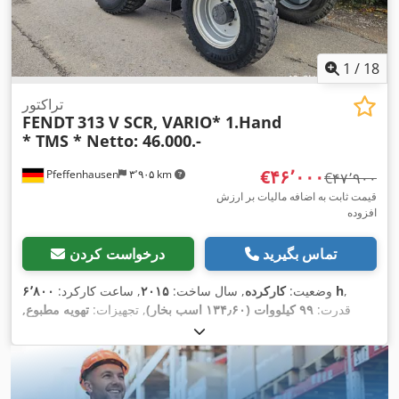
1
/
18
تراکتور
FENDT
313 V SCR, VARIO* 1.Hand
* TMS * Netto: 46.000.-
‎€۴۶٬۰۰۰
Pfeffenhausen
۳٬۹۰۵ km
‎€۴۷٬۹۰۰
قیمت ثابت به اضافه مالیات بر ارزش
افزوده
تماس بگیرید
درخواست کردن
,
۶٬۸۰۰ h
وضعیت:
کارکرده
, سال ساخت:
۲۰۱۵
, ساعت کارکرد:
قدرت:
۹۹ کیلووات (۱۳۴٫۶۰ اسب بخار)
, تجهیزات:
تهویه مطبوع,
,
چهار چرخ محرک, کابین