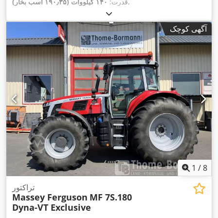
,
قدرت:
۱۴۰ کیلووات (۱۹۰٫۳۵ اسب بخار)
آگهی کوچک
1
/
8
تراکتور
Massey Ferguson
MF 7S.180
Dyna-VT Exclusive