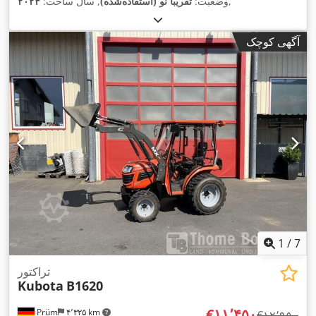
,
وضعیت:
تقریباً نو (استفاده‌شده)
, سال ساخت:
۲۰۲۴
آگهی کوچک
1
/
7
تراکتور
Kubota
B1620
‎€۱۱٬۴۵۰
Prüm
۴٬۳۲۵ km
‎€۱۲٬۹۵۰