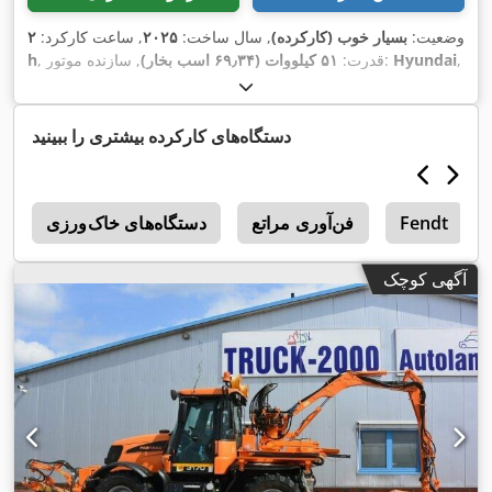
وضعیت:
بسیار خوب (کارکرده)
, سال ساخت:
۲۰۲۵
, ساعت کارکرد:
۲
,
Hyundai
, سازنده موتور:
, قدرت:
۵۱ کیلووات (۶۹٫۳۴ اسب بخار)
h
,
420/85 R24
, سایز تایر عقب:
300/70 R20
اندازه لاستیک جلو:
,
تجهیزات:
تهویه مطبوع
دستگاه‌های کارکرده بیشتری را ببینید
Fendt
فن‌آوری مراتع
دستگاه‌های خاک‌ورزی
0
آگهی کوچک