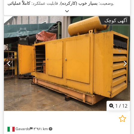
,
وضعیت:
بسیار خوب (کارکرده)
, قابلیت عملکرد:
کاملاً عملیاتی
آگهی کوچک
1
/
12
Gavardo
۳٬۹۶۱ km