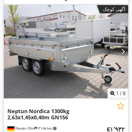
آگهی کوچک
1
/
8
Neptun
Nordica 1300kg
2,63x1,45x0,40m GN156
‎€۱٬۹۳۲
Nieder-Olm
۴٬۱۹۷ km