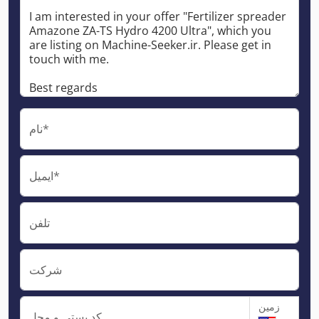
نام*
ایمیل*
تلفن
شرکت
زمین
کد پستی و محل