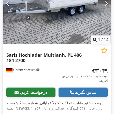
1
/
14
Saris
Hochlader Multianh. PL 406
184 2700
‎€۳٬۰۴۹
Gera
۳٬۹۴۷ km
قیمت ثابت به اضافه مالیات بر ارزش
افزوده
تماس بگیرید
درخواست کردن
وضعیت:
نو
, قابلیت عملکرد:
کاملاً عملیاتی
, شماره دستگاه/وسیله
, وزن خالی:
۵۴۱ کیلوگرم
, حداکثر وزن بار:
۲٬۱۵۹
NEW-23
نقلیه:
کیلوگرم
, وزن کل:
۲٬۷۰۰ کیلوگرم
, پیکربندی محور:
۲ محور
, طول