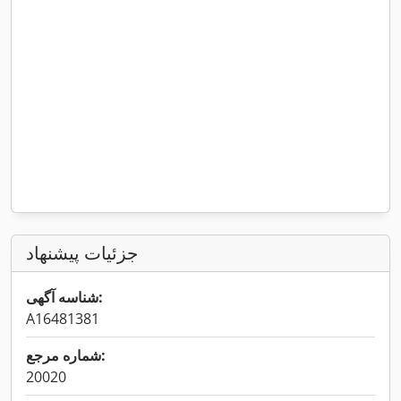
جزئیات پیشنهاد
شناسه آگهی:
A16481381
شماره مرجع:
20020