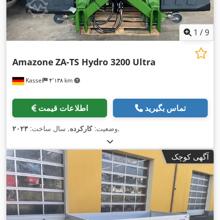
1
/
9
Amazone
ZA-TS Hydro 3200 Ultra
Kassel
۴٬۱۳۸ km
تماس بگیرید
اطلاعات قیمت
,
وضعیت:
کارکرده
, سال ساخت:
۲۰۲۳
آگهی کوچک