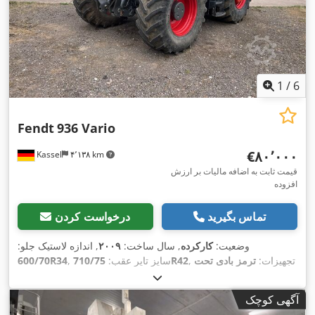
1
/
6
Fendt
936 Vario
‎€۸۰٬۰۰۰
Kassel
۴٬۱۳۸ km
قیمت ثابت به اضافه مالیات بر ارزش
افزوده
تماس بگیرید
درخواست کردن
وضعیت:
کارکرده
, سال ساخت:
۲۰۰۹
, اندازه لاستیک جلو:
, تجهیزات:
ترمز بادی تحت
710/75R42
, سایز تایر عقب:
600/70R34
,
فشار
آگهی کوچک