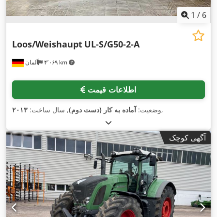
1
/
6
Loos/Weishaupt
UL-S/G50-2-A
۴٬۰۶۹ km
آلمان
اطلاعات قیمت
,
وضعیت:
آماده به کار (دست دوم)
, سال ساخت:
۲۰۱۳
آگهی کوچک