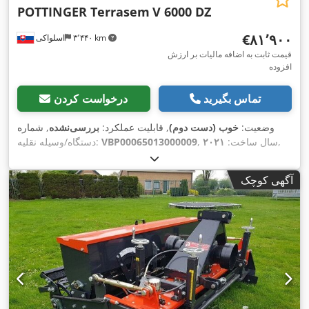
POTTINGER Terrasem
V 6000 DZ
‎€۸۱٬۹۰۰
۳٬۴۴۰ km
اسلواکی
قیمت ثابت به اضافه مالیات بر ارزش
افزوده
تماس بگیرید
درخواست کردن
وضعیت:
خوب (دست دوم)
, قابلیت عملکرد:
بررسی‌نشده
, شماره
,
, سال ساخت:
۲۰۲۱
VBP00065013000009
دستگاه/وسیله نقلیه:
آگهی کوچک