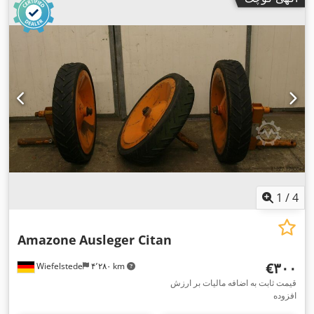
1
/
4
Amazone
Ausleger Citan
‎€۳۰۰
Wiefelstede
۴٬۲۸۰ km
قیمت ثابت به اضافه مالیات بر ارزش
افزوده