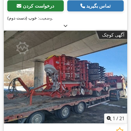
تماس بگیرید
درخواست کردن
,
وضعیت:
خوب (دست دوم)
آگهی کوچک
1
/
21