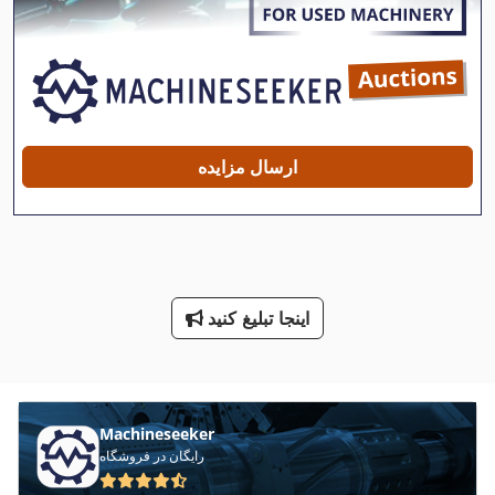
Meh 5 2 1 8 B
Ng 200
Ppl
Saf Mig
ارسال مزایده
Tps 330
Tur 560
درب سردخانه
اینجا تبلیغ کنید
راهنمای خط کش
صفحه جعبه
ماشین معاون 200 Mm
Machineseeker
رایگان در فروشگاه
ماشین های مرتب کننده