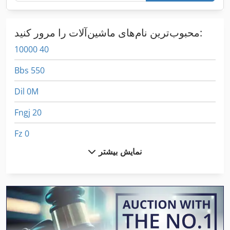
محبوب‌ترین نام‌های ماشین‌آلات را مرور کنید:
10000 40
Bbs 550
Dil 0M
Fngj 20
Fz 0
نمایش بیشتر
German
Gkt 60
Kgs 1670
Ls 703