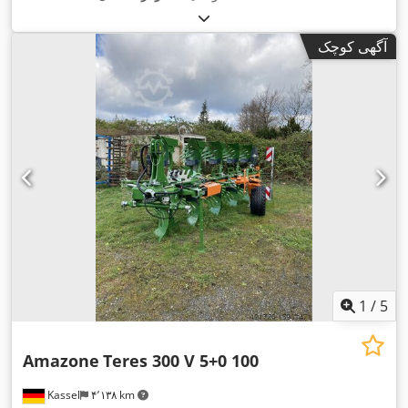
آگهی کوچک
1
/
5
Amazone
Teres 300 V 5+0 100
Kassel
۴٬۱۳۸ km