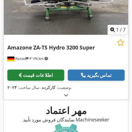
1
/
7
Amazone
ZA-TS Hydro 3200 Super
Kassel
۴٬۱۳۸ km
تماس بگیرید
اطلاعات قیمت
,
وضعیت:
کارکرده
, سال ساخت:
۲۰۲۴
مهر اعتماد
نمایندگان فروش مورد تأیید Machineseeker