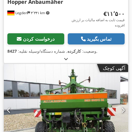
Hopper Anbaumäher
‎€۱۱٬۵۰۰
Legden
۴٬۳۴۱ km
قیمت ثابت به اضافه مالیات بر ارزش
افزوده
تماس بگیرید
درخواست کردن
,
وضعیت:
کارکرده
, شماره دستگاه/وسیله نقلیه:
8427
آگهی کوچک