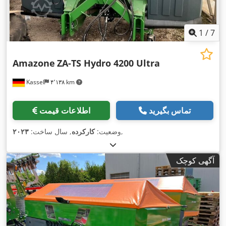
1
/
7
Amazone
ZA-TS Hydro 4200 Ultra
Kassel
۴٬۱۳۸ km
تماس بگیرید
اطلاعات قیمت
,
وضعیت:
کارکرده
, سال ساخت:
۲۰۲۳
آگهی کوچک