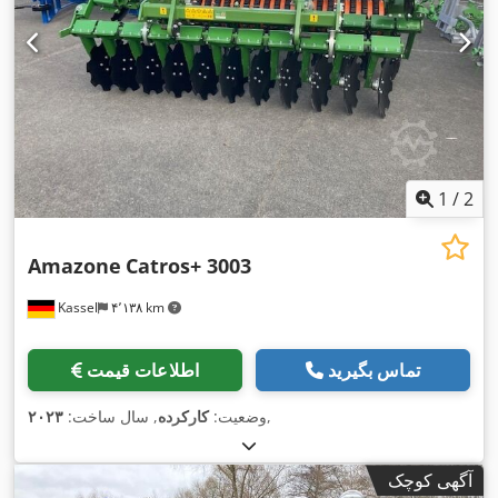
1
/
2
Amazone
Catros+ 3003
Kassel
۴٬۱۳۸ km
تماس بگیرید
اطلاعات قیمت
,
وضعیت:
کارکرده
, سال ساخت:
۲۰۲۳
آگهی کوچک