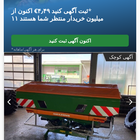
*
اکنون از ‎€۴٫۴۹ ثبت آگهی کنید
۱۱ میلیون خریدار
منتظر شما هستند
اکنون آگهی ثبت کنید
*برای هر آگهی/ماهانه
آگهی کوچک