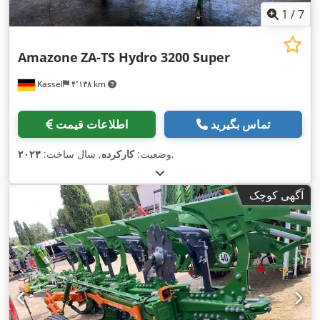
1
/
7
Amazone
ZA-TS Hydro 3200 Super
Kassel
۴٬۱۳۸ km
تماس بگیرید
اطلاعات قیمت
,
وضعیت:
کارکرده
, سال ساخت:
۲۰۲۳
آگهی کوچک