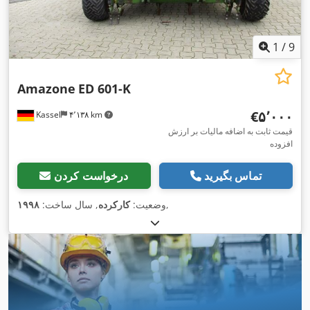
1
/
9
Amazone
ED 601-K
‎€۵٬۰۰۰
Kassel
۴٬۱۳۸ km
قیمت ثابت به اضافه مالیات بر ارزش
افزوده
تماس بگیرید
درخواست کردن
,
وضعیت:
کارکرده
, سال ساخت:
۱۹۹۸