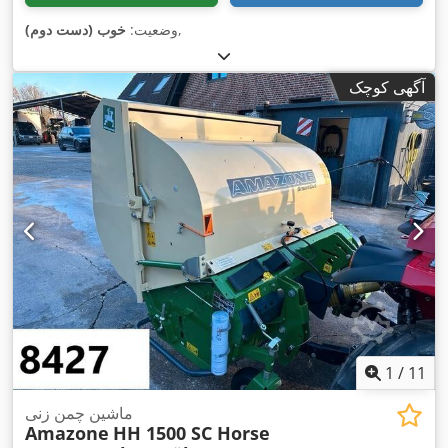
,
وضعیت:
خوب (دست دوم)
آگهی کوچک
1
/
11
ماشین چمن زنی
Amazone
HH 1500 SC Horse