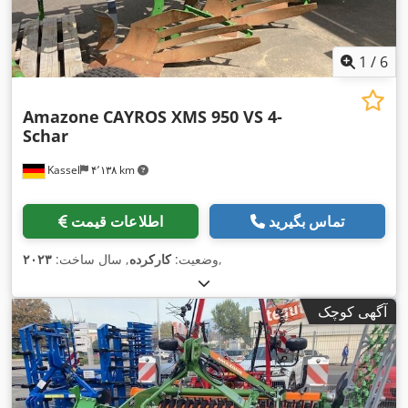
1
/
6
Amazone
CAYROS XMS 950 VS 4-
Schar
Kassel
۴٬۱۳۸ km
تماس بگیرید
اطلاعات قیمت
,
وضعیت:
کارکرده
, سال ساخت:
۲۰۲۳
آگهی کوچک