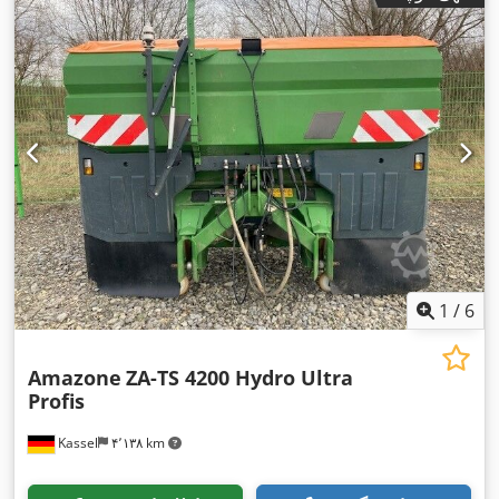
1
/
6
Amazone
ZA-TS 4200 Hydro Ultra
Profis
Kassel
۴٬۱۳۸ km