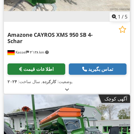
1
/
5
Amazone
CAYROS XMS 950 SB 4-
Schar
Kassel
۴٬۱۳۸ km
تماس بگیرید
اطلاعات قیمت
,
وضعیت:
کارکرده
, سال ساخت:
۲۰۲۴
آگهی کوچک