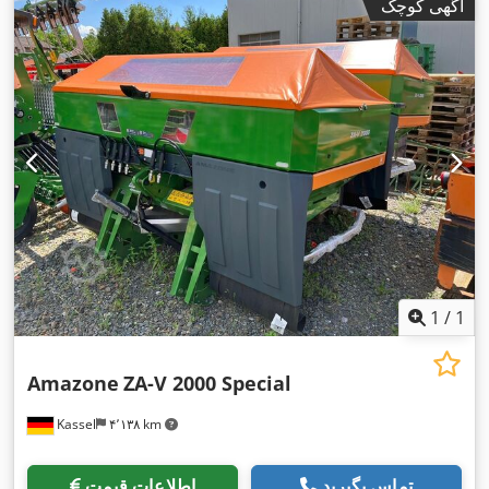
آگهی کوچک
1
/
1
Amazone
ZA-V 2000 Special
Kassel
۴٬۱۳۸ km
تماس بگیرید
اطلاعات قیمت