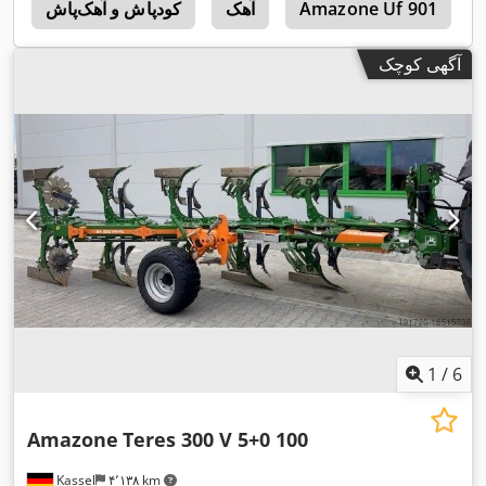
Amazone Uf 901
آهک
کودپاش و آهک‌پاش
1
آگهی کوچک
1
/
6
Amazone
Teres 300 V 5+0 100
Kassel
۴٬۱۳۸ km