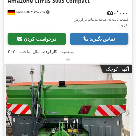
Amazone
Cirrus 3003 Compact
‎€۵۰٬۰۰۰
Kassel
۴٬۱۳۸ km
قیمت ثابت به اضافه مالیات بر ارزش
افزوده
تماس بگیرید
درخواست کردن
,
وضعیت:
کارکرده
, سال ساخت:
۲۰۲۰
آگهی کوچک