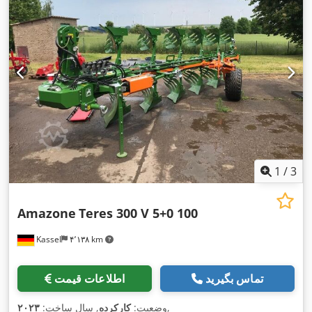
1
/
3
Amazone
Teres 300 V 5+0 100
Kassel
۴٬۱۳۸ km
تماس بگیرید
اطلاعات قیمت
,
وضعیت:
کارکرده
, سال ساخت:
۲۰۲۳