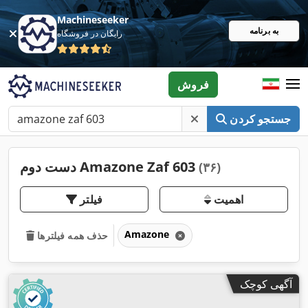
Machineseeker
به برنامه
رایگان در فروشگاه
فروش
جستجو کردن
دست دوم Amazone Zaf 603
(۳۶)
اهمیت
فیلتر
Amazone
حذف همه فیلترها
آگهی کوچک