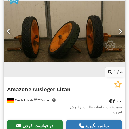
1
/
4
Amazone
Ausleger Citan
‎€۳۰۰
Wiefelstede
۴٬۲۸۰ km
قیمت ثابت به اضافه مالیات بر ارزش
افزوده
تماس بگیرید
درخواست کردن