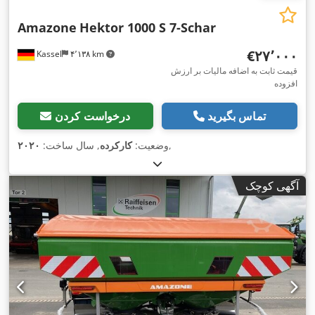
Amazone
Hektor 1000 S 7-Schar
‎€۲۷٬۰۰۰
Kassel
۴٬۱۳۸ km
قیمت ثابت به اضافه مالیات بر ارزش
افزوده
تماس بگیرید
درخواست کردن
,
وضعیت:
کارکرده
, سال ساخت:
۲۰۲۰
آگهی کوچک