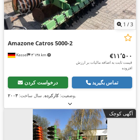
1
/
3
Amazone
Catros 5000-2
‎€۱۱٬۵۰۰
Kassel
۴٬۱۳۸ km
قیمت ثابت به اضافه مالیات بر ارزش
افزوده
تماس بگیرید
درخواست کردن
,
وضعیت:
کارکرده
, سال ساخت:
۲۰۰۳
آگهی کوچک