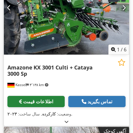
1
/
6
Amazone
KX 3001 Culti + Cataya
3000 Sp
Kassel
۴٬۱۳۸ km
تماس بگیرید
اطلاعات قیمت
,
وضعیت:
کارکرده
, سال ساخت:
۲۰۲۳
آگهی کوچک