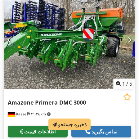
1
/
5
Amazone
Primera DMC 3000
Kassel
۴٬۱۳۸ km
ذخیره جستجو
تماس بگیرید
اطلاعات قیمت