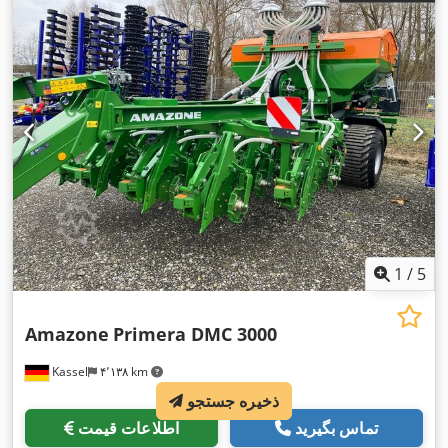
1
/
5
Amazone
Primera DMC 3000
Kassel
۴٬۱۳۸ km
ذخیره جستجو
تماس بگیرید
اطلاعات قیمت