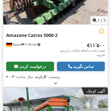
1
/
3
Amazone
Catros 5000-2
‎€۱۱٬۵۰۰
Kassel
۴٬۱۳۸ km
قیمت ثابت به اضافه مالیات بر ارزش
افزوده
تماس بگیرید
درخواست کردن
,
وضعیت:
کارکرده
, سال ساخت:
۲۰۰۳
آگهی کوچک