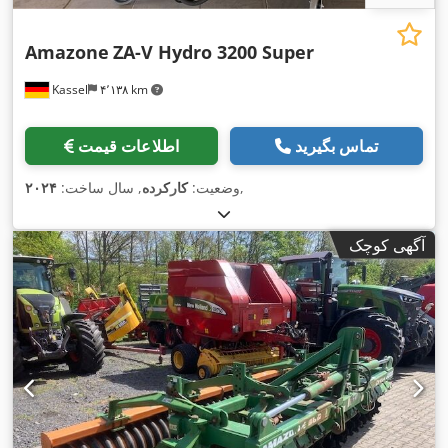
Amazone
ZA-V Hydro 3200 Super
Kassel
۴٬۱۳۸ km
تماس بگیرید
اطلاعات قیمت
,
وضعیت:
کارکرده
, سال ساخت:
۲۰۲۴
آگهی کوچک