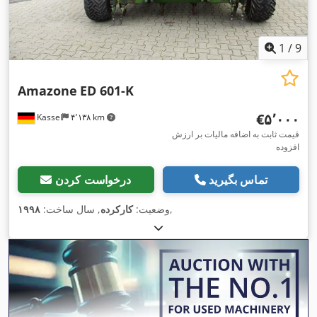
1
/
9
Amazone
ED 601-K
‎€۵٬۰۰۰
Kassel
۴٬۱۳۸ km
قیمت ثابت به اضافه مالیات بر ارزش
افزوده
تماس بگیرید
درخواست کردن
,
وضعیت:
کارکرده
, سال ساخت:
۱۹۹۸