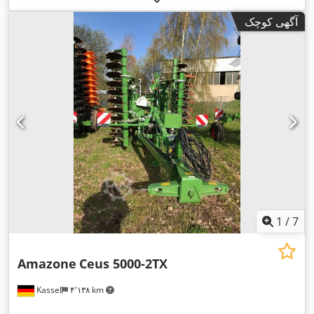
آگهی کوچک
1
/
7
Amazone
Ceus 5000-2TX
Kassel
۴٬۱۳۸ km