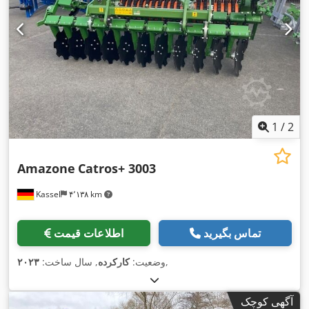
1
/
2
Amazone
Catros+ 3003
Kassel
۴٬۱۳۸ km
تماس بگیرید
اطلاعات قیمت
,
وضعیت:
کارکرده
, سال ساخت:
۲۰۲۳
آگهی کوچک