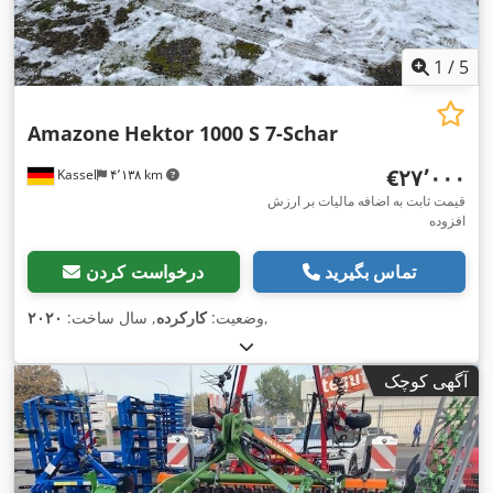
1
/
5
Amazone
Hektor 1000 S 7-Schar
‎€۲۷٬۰۰۰
Kassel
۴٬۱۳۸ km
قیمت ثابت به اضافه مالیات بر ارزش
افزوده
تماس بگیرید
درخواست کردن
,
وضعیت:
کارکرده
, سال ساخت:
۲۰۲۰
آگهی کوچک