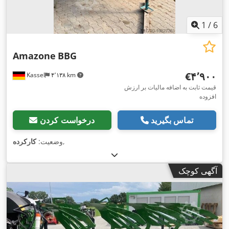
1
/
6
Amazone
BBG
‎€۴٬۹۰۰
Kassel
۴٬۱۳۸ km
قیمت ثابت به اضافه مالیات بر ارزش
افزوده
تماس بگیرید
درخواست کردن
,
وضعیت:
کارکرده
آگهی کوچک