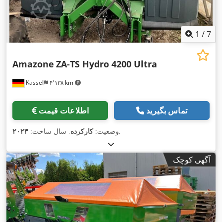
1
/
7
Amazone
ZA-TS Hydro 4200 Ultra
Kassel
۴٬۱۳۸ km
تماس بگیرید
اطلاعات قیمت
,
وضعیت:
کارکرده
, سال ساخت:
۲۰۲۳
آگهی کوچک