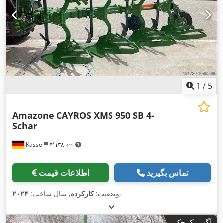
1
/
5
Amazone
CAYROS XMS 950 SB 4-
Schar
Kassel
۴٬۱۳۸ km
تماس بگیرید
اطلاعات قیمت
,
وضعیت:
کارکرده
, سال ساخت:
۲۰۲۴
آگهی کوچک