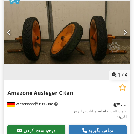
1
/
4
Amazone
Ausleger Citan
‎€۳۰۰
Wiefelstede
۴٬۲۸۰ km
قیمت ثابت به اضافه مالیات بر ارزش
افزوده
تماس بگیرید
درخواست کردن