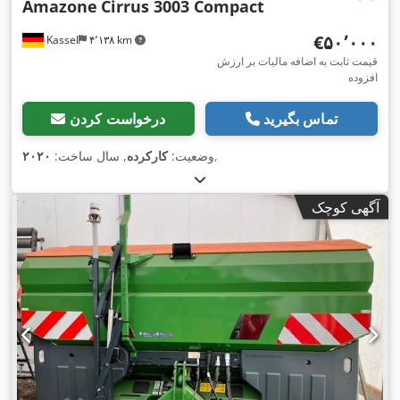
Amazone
Cirrus 3003 Compact
‎€۵۰٬۰۰۰
Kassel
۴٬۱۳۸ km
قیمت ثابت به اضافه مالیات بر ارزش
افزوده
تماس بگیرید
درخواست کردن
,
وضعیت:
کارکرده
, سال ساخت:
۲۰۲۰
آگهی کوچک