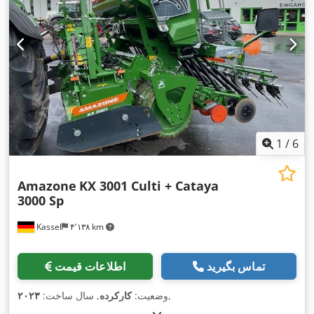
1
/
6
Amazone
KX 3001 Culti + Cataya
3000 Sp
Kassel
۴٬۱۳۸ km
تماس بگیرید
اطلاعات قیمت
,
وضعیت:
کارکرده
, سال ساخت:
۲۰۲۳