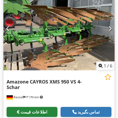
1
/
6
Amazone
CAYROS XMS 950 VS 4-
Schar
Kassel
۴٬۱۳۸ km
تماس بگیرید
اطلاعات قیمت