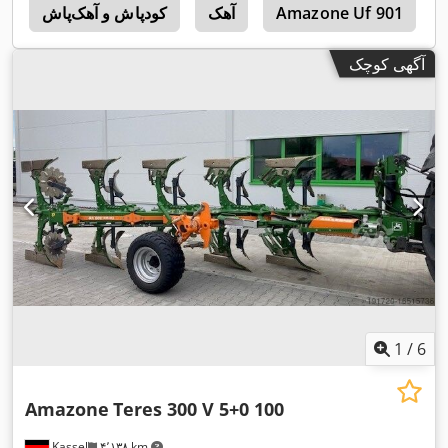
Amazone Uf 901
آهک
کودپاش و آهک‌پاش
1
آگهی کوچک
1
/
6
Amazone
Teres 300 V 5+0 100
Kassel
۴٬۱۳۸ km