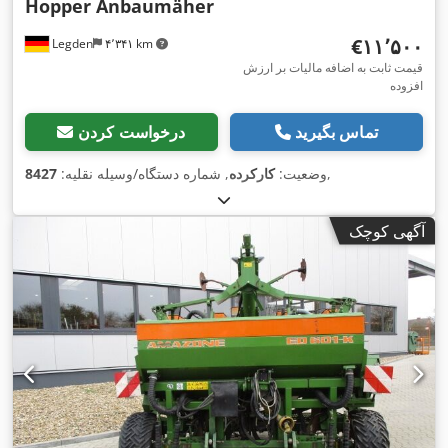
Hopper Anbaumäher
‎€۱۱٬۵۰۰
Legden
۴٬۳۴۱ km
قیمت ثابت به اضافه مالیات بر ارزش
افزوده
تماس بگیرید
درخواست کردن
,
وضعیت:
کارکرده
, شماره دستگاه/وسیله نقلیه:
8427
آگهی کوچک