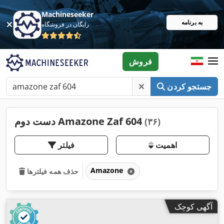
Machineseeker
به برنامه
رایگان در فروشگاه
فروش
جستجو کردن
دست دوم Amazone Zaf 604
(۳۶)
اهمیت
فیلتر
Amazone
حذف همه فیلترها
آگهی کوچک