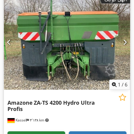
1
/
6
Amazone
ZA-TS 4200 Hydro Ultra
Profis
Kassel
۴٬۱۳۸ km