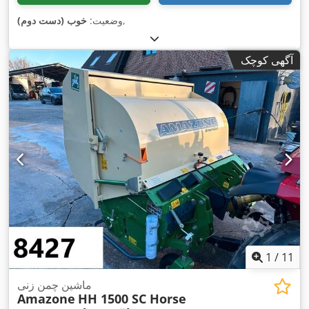
,
وضعیت:
خوب (دست دوم)
آگهی کوچک
1
/
11
ماشین چمن زنی
Amazone
HH 1500 SC Horse