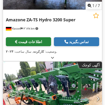
1
/
7
Amazone
ZA-TS Hydro 3200 Super
Kassel
۴٬۱۳۸ km
تماس بگیرید
اطلاعات قیمت
,
وضعیت:
کارکرده
, سال ساخت:
۲۰۲۳
آگهی کوچک