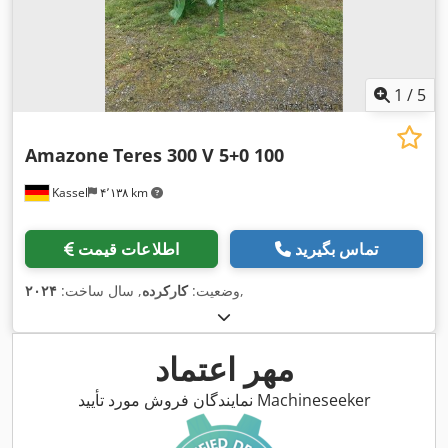
1
/
5
Amazone
Teres 300 V 5+0 100
Kassel
۴٬۱۳۸ km
تماس بگیرید
اطلاعات قیمت
,
وضعیت:
کارکرده
, سال ساخت:
۲۰۲۴
مهر اعتماد
نمایندگان فروش مورد تأیید Machineseeker