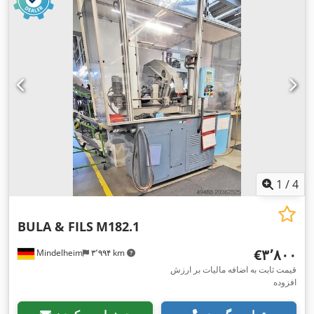
1
/
4
BULA & FILS
M182.1
‎€۳٬۸۰۰
Mindelheim
۳٬۹۹۴ km
قیمت ثابت به اضافه مالیات بر ارزش
افزوده