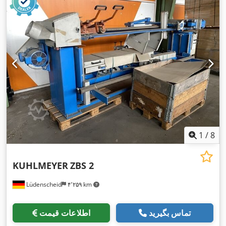
1
/
8
KUHLMEYER
ZBS 2
Lüdenscheid
۴٬۲۵۹ km
تماس بگیرید
اطلاعات قیمت