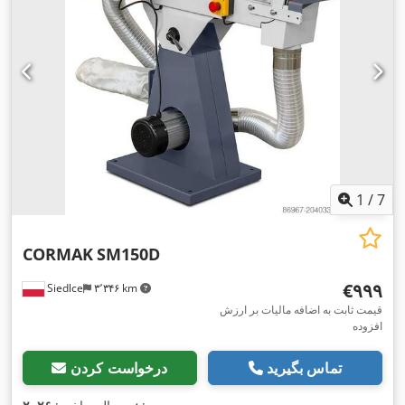
1
/
7
CORMAK
SM150D
‎€۹۹۹
Siedlce
۳٬۳۴۶ km
قیمت ثابت به اضافه مالیات بر ارزش
افزوده
تماس بگیرید
درخواست کردن