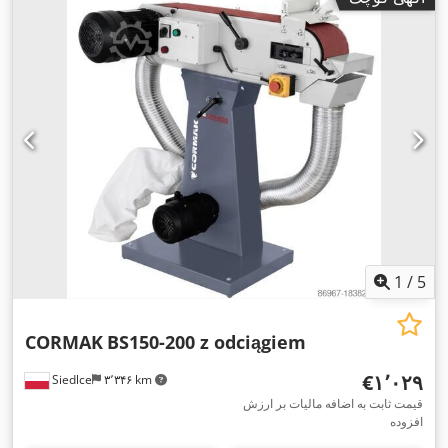
1
/
5
CORMAK
BS150-200 z odciągiem
‎€۱٬۰۲۹
Siedlce
۳٬۳۴۶ km
قیمت ثابت به اضافه مالیات بر ارزش
افزوده