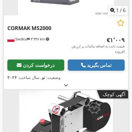
1
/
6
CORMAK
MS2000
‎€۱٬۰۰۹
Siedlce
۳٬۳۴۶ km
قیمت ثابت به اضافه مالیات بر ارزش
افزوده
تماس بگیرید
درخواست کردن
,
وضعیت:
نو
, سال ساخت:
۲۰۲۶
آگهی کوچک