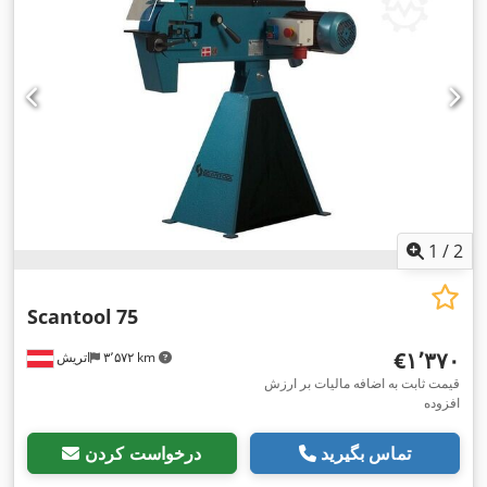
1
/
2
Scantool
75
‎€۱٬۳۷۰
۳٬۵۷۲ km
اتریش
قیمت ثابت به اضافه مالیات بر ارزش
افزوده
تماس بگیرید
درخواست کردن