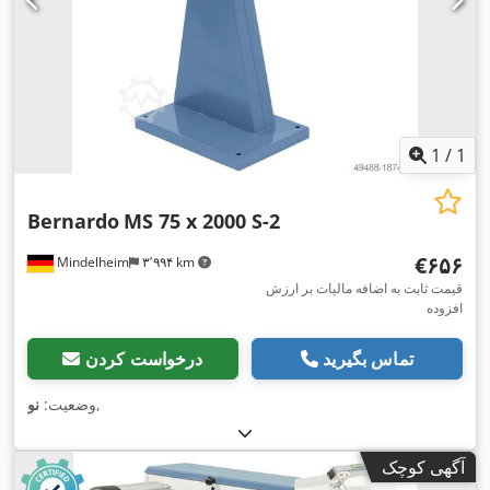
1
/
1
Bernardo
MS 75 x 2000 S-2
‎€۶۵۶
Mindelheim
۳٬۹۹۴ km
قیمت ثابت به اضافه مالیات بر ارزش
افزوده
تماس بگیرید
درخواست کردن
,
وضعیت:
نو
آگهی کوچک