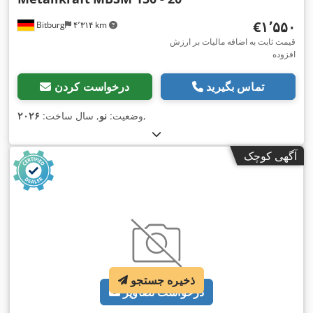
‎€۱٬۵۵۰
Bitburg
۴٬۳۱۴ km
قیمت ثابت به اضافه مالیات بر ارزش
افزوده
تماس بگیرید
درخواست کردن
,
وضعیت:
نو
, سال ساخت:
۲۰۲۶
آگهی کوچک
ذخیره جستجو
درخواست تصاویر