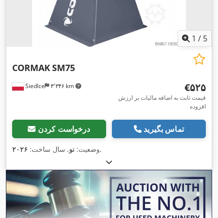
1
/
5
CORMAK
SM75
‎€۵۲۵
Siedlce
۳٬۳۴۶ km
قیمت ثابت به اضافه مالیات بر ارزش
افزوده
تماس بگیرید
درخواست کردن
,
وضعیت:
نو
, سال ساخت:
۲۰۲۶