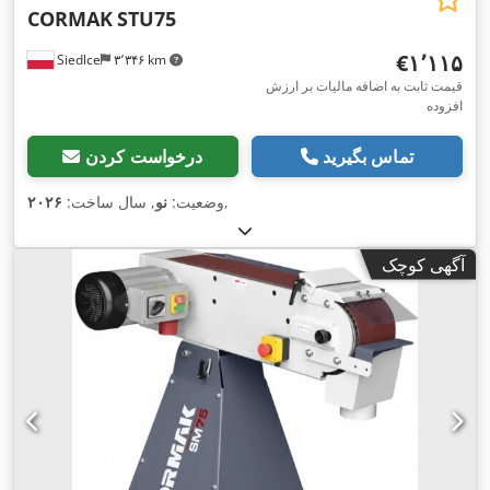
CORMAK
STU75
‎€۱٬۱۱۵
Siedlce
۳٬۳۴۶ km
قیمت ثابت به اضافه مالیات بر ارزش
افزوده
تماس بگیرید
درخواست کردن
,
وضعیت:
نو
, سال ساخت:
۲۰۲۶
آگهی کوچک