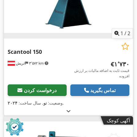
1
/
2
Scantool
150
‎€۱٬۷۳۰
۳٬۵۷۲ km
اتریش
قیمت ثابت به اضافه مالیات بر ارزش
افزوده
تماس بگیرید
درخواست کردن
,
وضعیت:
نو
, سال ساخت:
۲۰۲۴
آگهی کوچک