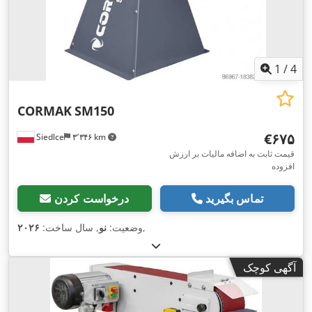
1
/
4
CORMAK
SM150
‎€۶۷۵
Siedlce
۳٬۳۴۶ km
قیمت ثابت به اضافه مالیات بر ارزش
افزوده
تماس بگیرید
درخواست کردن
,
وضعیت:
نو
, سال ساخت:
۲۰۲۶
آگهی کوچک