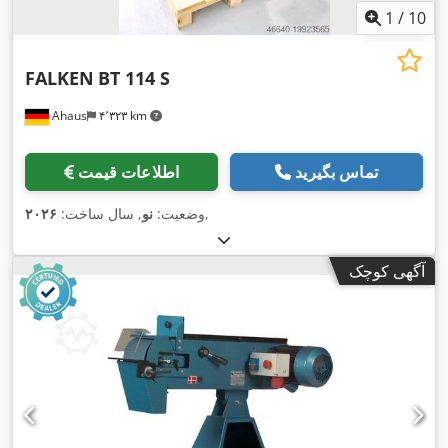
1
/
10
FALKEN
BT 114 S
Ahaus
۴٬۳۲۳ km
تماس بگیرید
اطلاعات قیمت
,
وضعیت:
نو
, سال ساخت:
۲۰۲۶
آگهی کوچک