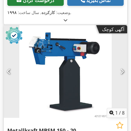
تماس بگیرید
درخواست کردن
,
وضعیت:
کارکرده
, سال ساخت:
۱۹۹۸
آگهی کوچک
1
/
8
Metallkraft
MBSM 150 - 20