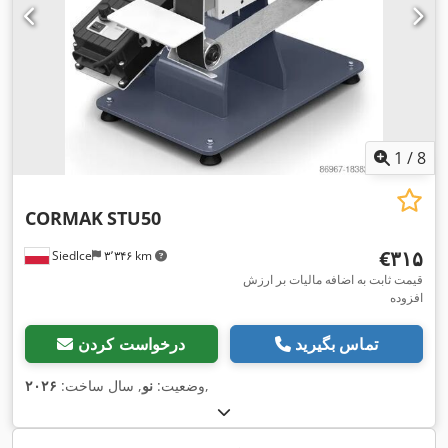
1
/
8
CORMAK
STU50
‎€۳۱۵
Siedlce
۳٬۳۴۶ km
قیمت ثابت به اضافه مالیات بر ارزش
افزوده
تماس بگیرید
درخواست کردن
,
وضعیت:
نو
, سال ساخت:
۲۰۲۶