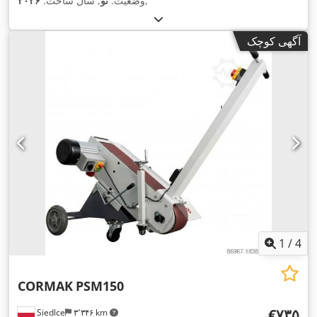
,
وضعیت:
نو
, سال ساخت:
۲۰۲۶
آگهی کوچک
1
/
4
CORMAK
PSM150
‎€۷۳۵
Siedlce
۳٬۳۴۶ km