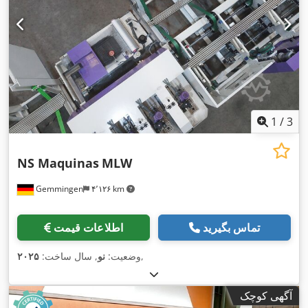
1
/
3
NS Maquinas
MLW
Gemmingen
۴٬۱۲۶ km
تماس بگیرید
اطلاعات قیمت
,
وضعیت:
نو
, سال ساخت:
۲۰۲۵
آگهی کوچک