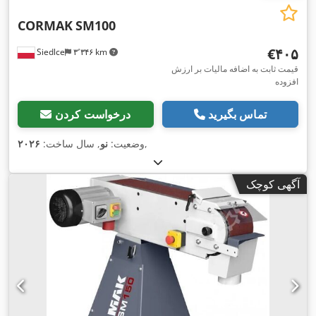
CORMAK
SM100
‎€۴۰۵
Siedlce
۳٬۳۴۶ km
قیمت ثابت به اضافه مالیات بر ارزش
افزوده
تماس بگیرید
درخواست کردن
,
وضعیت:
نو
, سال ساخت:
۲۰۲۶
آگهی کوچک