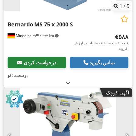
1
/
5
Bernardo
MS 75 x 2000 S
‎€۵۸۸
Mindelheim
۳٬۹۹۴ km
قیمت ثابت به اضافه مالیات بر ارزش
افزوده
تماس بگیرید
درخواست کردن
,
وضعیت:
نو
آگهی کوچک