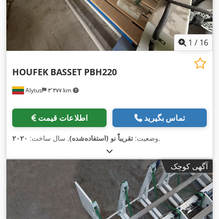
1
/
16
HOUFEK
BASSET PBH220
Alytus
۳٬۳۷۷ km
تماس بگیرید
اطلاعات قیمت
,
وضعیت:
تقریباً نو (استفاده‌شده)
, سال ساخت:
۲۰۲۰
آگهی کوچک