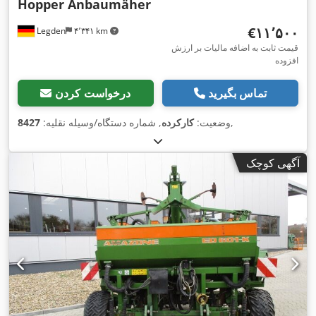
Hopper Anbaumäher
‎€۱۱٬۵۰۰
Legden
۴٬۳۴۱ km
قیمت ثابت به اضافه مالیات بر ارزش
افزوده
تماس بگیرید
درخواست کردن
,
وضعیت:
کارکرده
, شماره دستگاه/وسیله نقلیه:
8427
آگهی کوچک