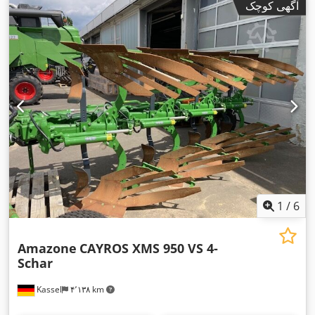
آگهی کوچک
1
/
6
Amazone
CAYROS XMS 950 VS 4-
Schar
Kassel
۴٬۱۳۸ km