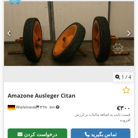
1
/
4
Amazone
Ausleger Citan
‎€۳۰۰
Wiefelstede
۴٬۲۸۰ km
قیمت ثابت به اضافه مالیات بر ارزش
افزوده
تماس بگیرید
درخواست کردن