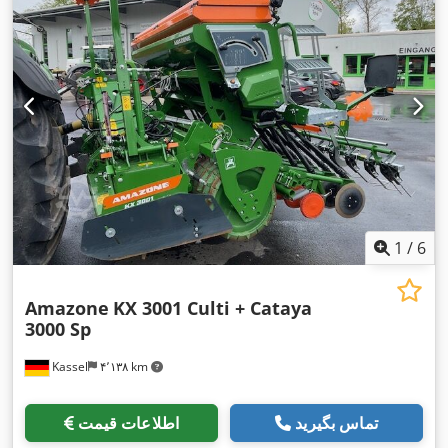
1
/
6
Amazone
KX 3001 Culti + Cataya
3000 Sp
Kassel
۴٬۱۳۸ km
تماس بگیرید
اطلاعات قیمت