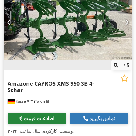
1
/
5
Amazone
CAYROS XMS 950 SB 4-
Schar
Kassel
۴٬۱۳۸ km
تماس بگیرید
اطلاعات قیمت
,
وضعیت:
کارکرده
, سال ساخت:
۲۰۲۴