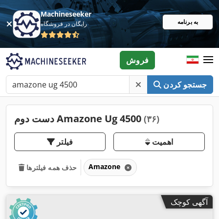
Machineseeker
به برنامه
رایگان در فروشگاه
فروش
جستجو کردن
دست دوم Amazone Ug 4500
(۳۶)
اهمیت
فیلتر
Amazone
حذف همه فیلترها
آگهی کوچک