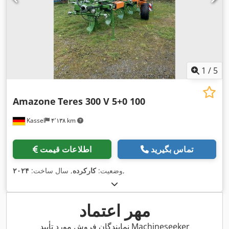
1
/
5
Amazone
Teres 300 V 5+0 100
Kassel
۴٬۱۳۸ km
تماس بگیرید
اطلاعات قیمت
,
وضعیت:
کارکرده
, سال ساخت:
۲۰۲۴
مهر اعتماد
نمایندگان فروش مورد تأیید Machineseeker