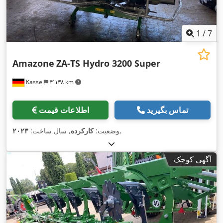
1
/
7
Amazone
ZA-TS Hydro 3200 Super
Kassel
۴٬۱۳۸ km
تماس بگیرید
اطلاعات قیمت
,
وضعیت:
کارکرده
, سال ساخت:
۲۰۲۳
آگهی کوچک