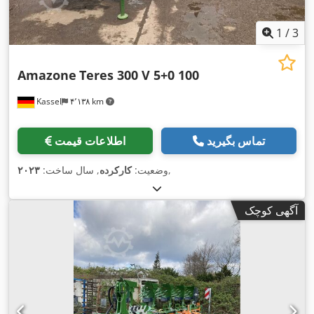
1
/
3
Amazone
Teres 300 V 5+0 100
Kassel
۴٬۱۳۸ km
تماس بگیرید
اطلاعات قیمت
,
وضعیت:
کارکرده
, سال ساخت:
۲۰۲۳
آگهی کوچک