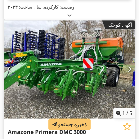
,
وضعیت:
کارکرده
, سال ساخت:
۲۰۲۳
آگهی کوچک
1
/
5
ذخیره جستجو
Amazone
Primera DMC 3000