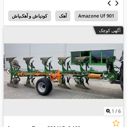
Amazone Uf 901
آهک
کودپاش و آهک‌پاش
1
آگهی کوچک
1
/
6