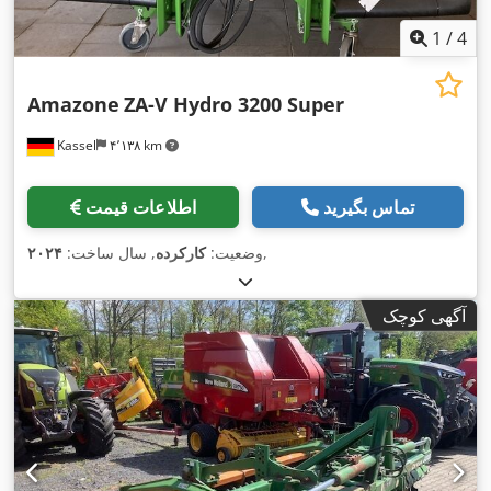
1
/
4
Amazone
ZA-V Hydro 3200 Super
Kassel
۴٬۱۳۸ km
تماس بگیرید
اطلاعات قیمت
,
وضعیت:
کارکرده
, سال ساخت:
۲۰۲۴
آگهی کوچک