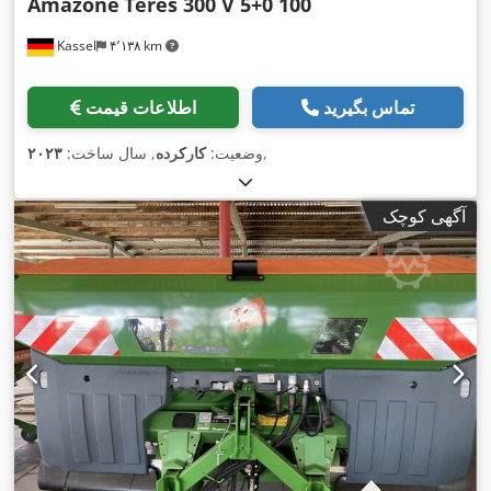
Amazone
Teres 300 V 5+0 100
Kassel
۴٬۱۳۸ km
تماس بگیرید
اطلاعات قیمت
,
وضعیت:
کارکرده
, سال ساخت:
۲۰۲۳
آگهی کوچک