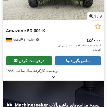
1
/
9
Amazone
ED 601-K
‎€۵٬۰۰۰
Kassel
۴٬۱۳۸ km
قیمت ثابت به اضافه مالیات بر ارزش
افزوده
تماس بگیرید
درخواست کردن
,
وضعیت:
کارکرده
, سال ساخت:
۱۹۹۸
Machineseeker سطح مزایده‌های ماشین‌آلات