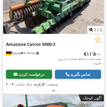
1
/
3
Amazone
Catros 5000-2
‎€۱۱٬۵۰۰
Kassel
۴٬۱۳۸ km
قیمت ثابت به اضافه مالیات بر ارزش
افزوده
تماس بگیرید
درخواست کردن
,
وضعیت:
کارکرده
, سال ساخت:
۲۰۰۳
آگهی کوچک