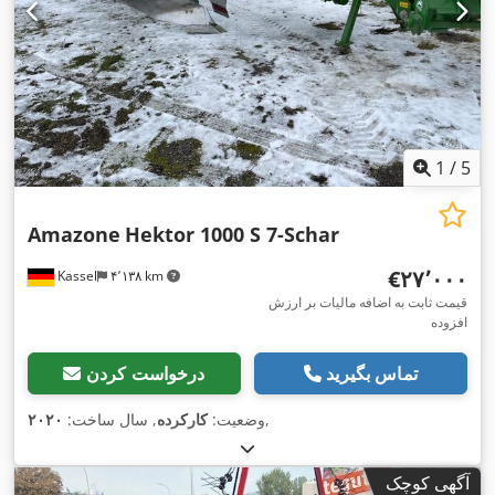
1
/
5
Amazone
Hektor 1000 S 7-Schar
‎€۲۷٬۰۰۰
Kassel
۴٬۱۳۸ km
قیمت ثابت به اضافه مالیات بر ارزش
افزوده
تماس بگیرید
درخواست کردن
,
وضعیت:
کارکرده
, سال ساخت:
۲۰۲۰
آگهی کوچک