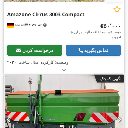
Amazone
Cirrus 3003 Compact
‎€۵۰٬۰۰۰
Kassel
۴٬۱۳۸ km
قیمت ثابت به اضافه مالیات بر ارزش
افزوده
تماس بگیرید
درخواست کردن
,
وضعیت:
کارکرده
, سال ساخت:
۲۰۲۰
آگهی کوچک