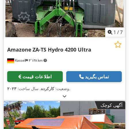
1
/
7
Amazone
ZA-TS Hydro 4200 Ultra
Kassel
۴٬۱۳۸ km
تماس بگیرید
اطلاعات قیمت
,
وضعیت:
کارکرده
, سال ساخت:
۲۰۲۳
آگهی کوچک