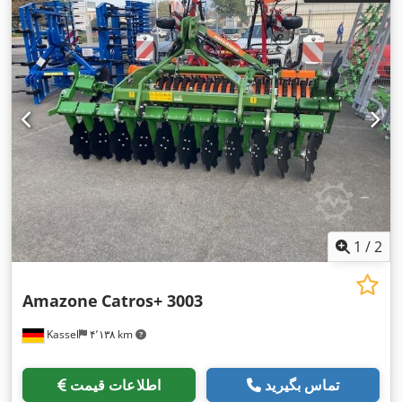
1
/
2
Amazone
Catros+ 3003
Kassel
۴٬۱۳۸ km
تماس بگیرید
اطلاعات قیمت