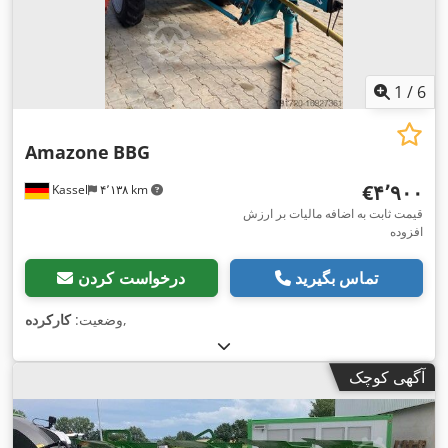
1
/
6
Amazone
BBG
‎€۴٬۹۰۰
Kassel
۴٬۱۳۸ km
قیمت ثابت به اضافه مالیات بر ارزش
افزوده
تماس بگیرید
درخواست کردن
,
وضعیت:
کارکرده
آگهی کوچک