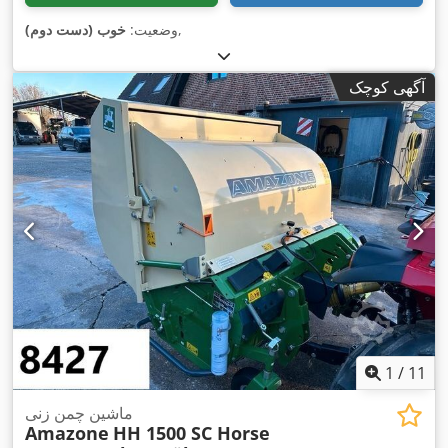
,
وضعیت:
خوب (دست دوم)
آگهی کوچک
1
/
11
ماشین چمن زنی
Amazone
HH 1500 SC Horse