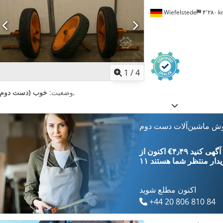
Wiefelstede
۴٬۲۸۰ 
1
/
4
,
وضعیت:
خوب (دست دوم)
وش ماشین‌آلات دست دوم
‎€۴٫۴۹ ثبت آگهی کنید
یدار
منتظر شما هستند
اکنون مطلع شوید
+44 20 806 810 84