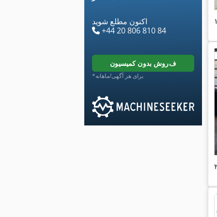
اکنون مطلع شوید
+44 20 806 810 84
فروش بدون کمیسیون
*برای هر آگهی/ماهانه