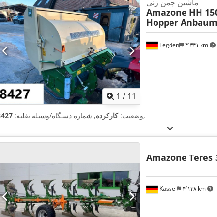
ماشین چمن زنی
Amazone
HH 15
Hopper Anbaum
Legden
۴٬۳۴۱ km
1
/
11
,
وضعیت:
کارکرده
, شماره دستگاه/وسیله نقلیه:
8427
Amazone
Teres 
Kassel
۴٬۱۳۸ km