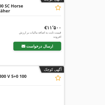
00 SC Horse
äher
‎€۱۱٬۵۰۰
قیمت ثابت به اضافه مالیات بر ارزش
افزوده
ارسال درخواست
آگهی کوچک
300 V 5+0 100