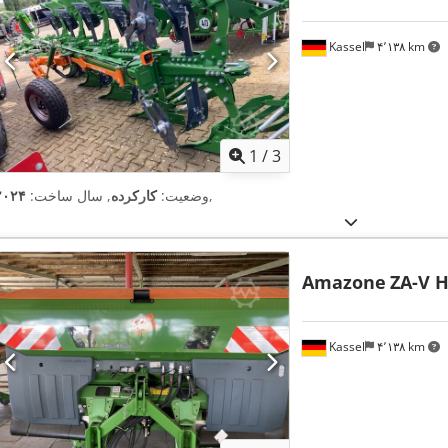
Kassel
۴٬۱۳۸ km
1
/
3
,
وضعیت:
کارکرده
, سال ساخت:
۲۰۲۴
Amazone
ZA-V H
Kassel
۴٬۱۳۸ km