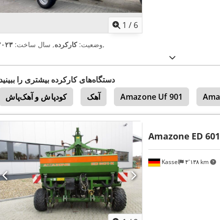
1
/
6
,
وضعیت:
کارکرده
, سال ساخت:
۲۰۲۳
دستگاه‌های کارکرده بیشتری را ببینید
Ama
Amazone Uf 901
آهک
کودپاش و آهک‌پاش
Amazone
ED 601
Kassel
۴٬۱۳۸ km