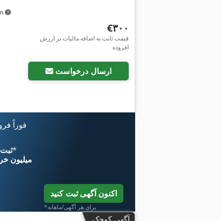
km
‎€۳۰۰
قیمت ثابت به اضافه مالیات بر ارزش
افزوده
ارسال درخواست
فوراً فر
*
اکنون از 
۱۱ میلیون خر
اکنون آگهی ثبت کنید
*برای هر آگهی/ماهانه
آگهی کوچک