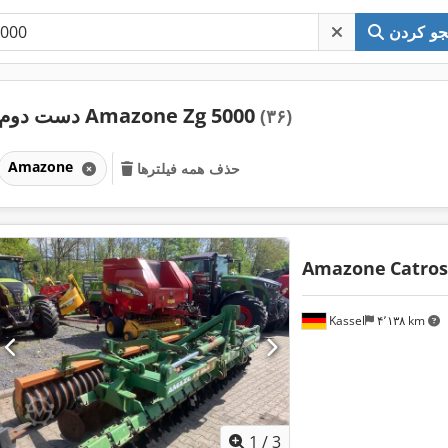
و کردن
دست دوم Amazone Zg 5000
(۳۶)
Amazone
حذف همه فیلترها
Amazone
Catros
Kassel
۴٬۱۳۸ km
1
/
3