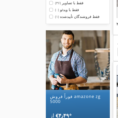
فقط با تصاویر
(۳۶)
فقط با ویدئو
(۰)
فقط فروشندگان تأییدشده
(۱)
 Ug 4500
Amazone Uf 901
Amazone Uf 1501
فوراً فروش amazone zg
5000
*
‎€۴٫۴۹
از