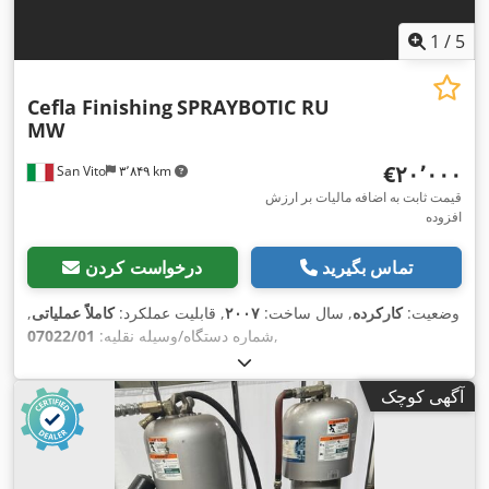
1
/
5
Cefla Finishing
SPRAYBOTIC RU
MW
‎€۲۰٬۰۰۰
San Vito
۳٬۸۴۹ km
قیمت ثابت به اضافه مالیات بر ارزش
افزوده
تماس بگیرید
درخواست کردن
وضعیت:
کارکرده
, سال ساخت:
۲۰۰۷
, قابلیت عملکرد:
کاملاً عملیاتی
,
,
شماره دستگاه/وسیله نقلیه:
07022/01
آگهی کوچک