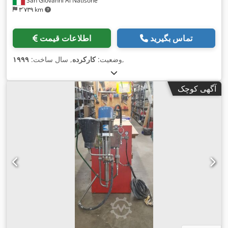
San Giovanni Al Natisone
۳٬۷۳۹ km
تماس بگیرید
اطلاعات قیمت
,
وضعیت:
کارکرده
, سال ساخت:
۱۹۹۹
آگهی کوچک