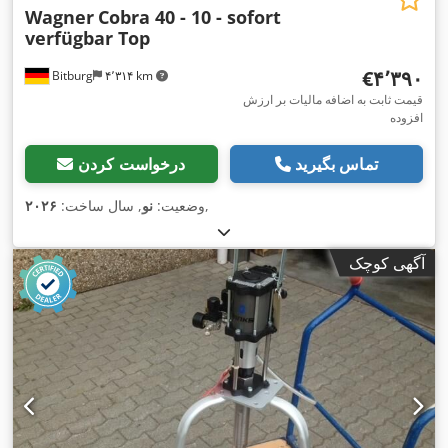
Wagner
Cobra 40 - 10 - sofort
verfügbar Top
‎€۴٬۳۹۰
Bitburg
۴٬۳۱۴ km
قیمت ثابت به اضافه مالیات بر ارزش
افزوده
تماس بگیرید
درخواست کردن
,
وضعیت:
نو
, سال ساخت:
۲۰۲۶
آگهی کوچک