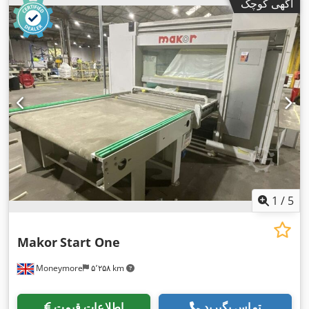
آگهی کوچک
1
/
5
Makor
Start One
Moneymore
۵٬۲۵۸ km
تماس بگیرید
اطلاعات قیمت