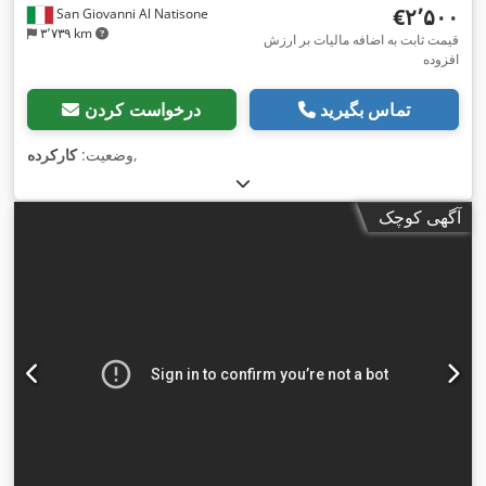
‎€۲٬۵۰۰
San Giovanni Al Natisone
۳٬۷۳۹ km
قیمت ثابت به اضافه مالیات بر ارزش
افزوده
تماس بگیرید
درخواست کردن
,
وضعیت:
کارکرده
آگهی کوچک