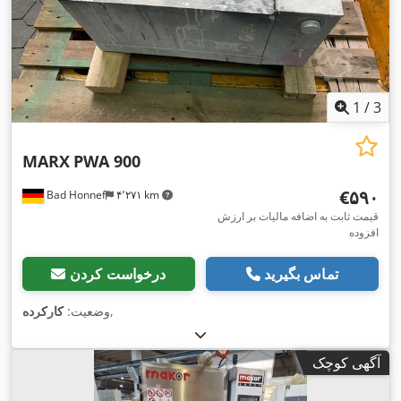
1
/
3
MARX
PWA 900
‎€۵۹۰
Bad Honnef
۴٬۲۷۱ km
قیمت ثابت به اضافه مالیات بر ارزش
افزوده
تماس بگیرید
درخواست کردن
,
وضعیت:
کارکرده
آگهی کوچک