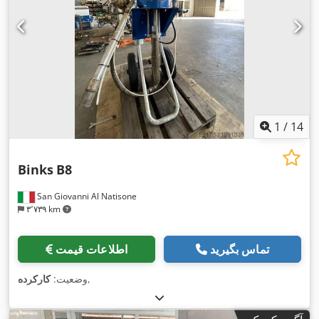
1
/
14
Binks
B8
San Giovanni Al Natisone
۳٬۷۳۹ km
تماس بگیرید
اطلاعات قیمت
,
وضعیت:
کارکرده