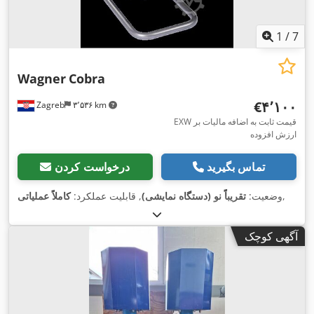
1
/
7
Wagner
Cobra
‎€۴٬۱۰۰
Zagreb
۳٬۵۳۶ km
EXW قیمت ثابت به اضافه مالیات بر
ارزش افزوده
تماس بگیرید
درخواست کردن
,
وضعیت:
تقریباً نو (دستگاه نمایشی)
, قابلیت عملکرد:
کاملاً عملیاتی
آگهی کوچک