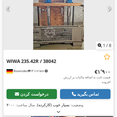
1
/
8
WIWA
235.42R / 38042
‎€۱٬۹۰۰
Bovenden
۴٬۱۱۶ km
قیمت ثابت به اضافه مالیات بر ارزش
افزوده
تماس بگیرید
درخواست کردن
,
وضعیت:
بسیار خوب (کارکرده)
, سال ساخت:
۲۰۰۰