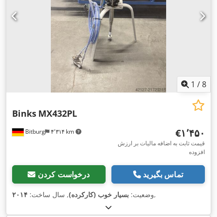
1
/
8
Binks
MX432PL
‎€۱٬۴۵۰
Bitburg
۴٬۳۱۴ km
قیمت ثابت به اضافه مالیات بر ارزش
افزوده
تماس بگیرید
درخواست کردن
,
وضعیت:
بسیار خوب (کارکرده)
, سال ساخت:
۲۰۱۴