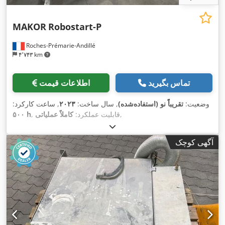
MAKOR
Robostart-P
Roches-Prémarie-Andillé
۴٬۷۴۳ km
تماس بگیرید
اطلاعات قیمت
وضعیت:
تقریباً نو (استفاده‌شده)
, سال ساخت:
۲۰۲۳
, ساعت کارکرد:
,
, قابلیت عملکرد:
کاملاً عملیاتی
۵۰۰ h
آگهی کوچک