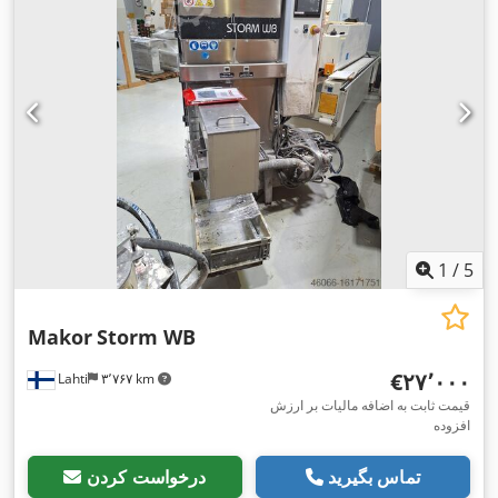
1
/
5
Makor
Storm WB
‎€۲۷٬۰۰۰
Lahti
۳٬۷۶۷ km
قیمت ثابت به اضافه مالیات بر ارزش
افزوده
تماس بگیرید
درخواست کردن