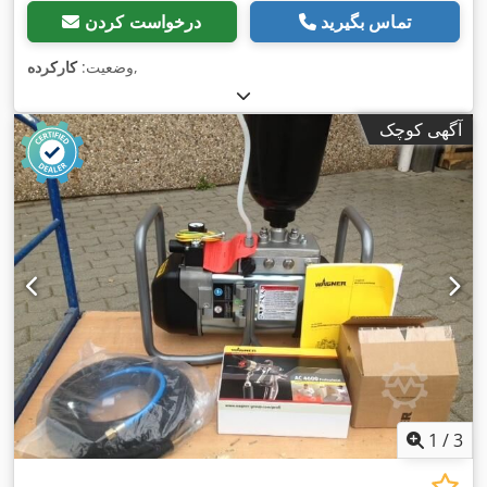
تماس بگیرید
درخواست کردن
,
وضعیت:
کارکرده
آگهی کوچک
1
/
3