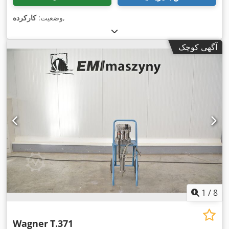
,
وضعیت:
کارکرده
آگهی کوچک
1
/
8
Wagner
T.371