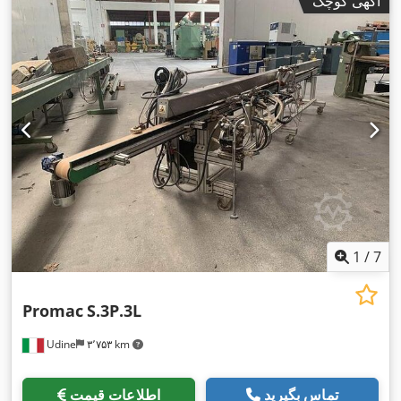
آگهی کوچک
1
/
7
Promac
S.3P.3L
Udine
۳٬۷۵۳ km
تماس بگیرید
اطلاعات قیمت