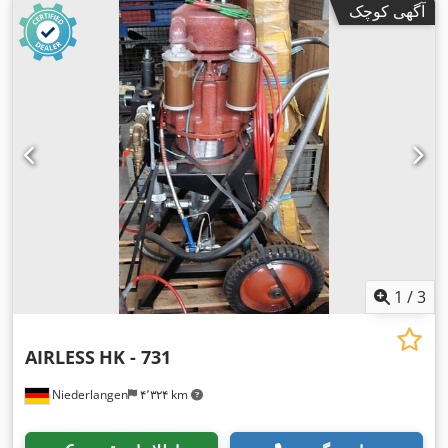
آگهی کوچک
1
/
3
AIRLESS
HK - 731
Niederlangen
۴٬۳۲۴ km