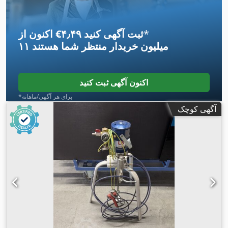
*
اکنون از ‎€۴٫۴۹ ثبت آگهی کنید
۱۱ میلیون خریدار
منتظر شما هستند
اکنون آگهی ثبت کنید
*برای هر آگهی/ماهانه
آگهی کوچک