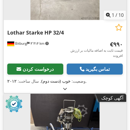
1
/
10
Lothar Starke
HP 32/4
‎€۹۹۰
Bitburg
۴٬۳۱۴ km
قیمت ثابت به اضافه مالیات بر ارزش
افزوده
تماس بگیرید
درخواست کردن
,
وضعیت:
خوب (دست دوم)
, سال ساخت:
۲۰۱۲
آگهی کوچک