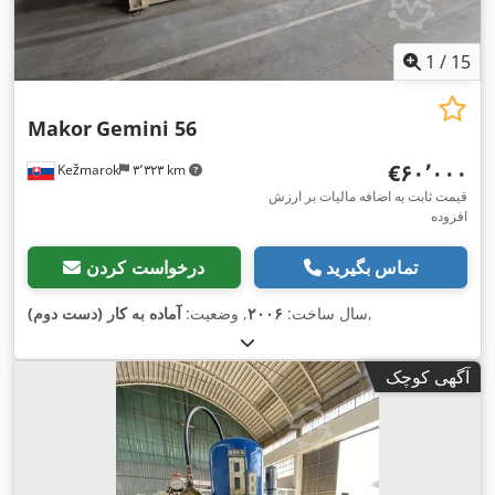
1
/
15
Makor
Gemini 56
‎€۶۰٬۰۰۰
Kežmarok
۳٬۳۲۳ km
قیمت ثابت به اضافه مالیات بر ارزش
افزوده
تماس بگیرید
درخواست کردن
,
سال ساخت:
۲۰۰۶
, وضعیت:
آماده به کار (دست دوم)
آگهی کوچک