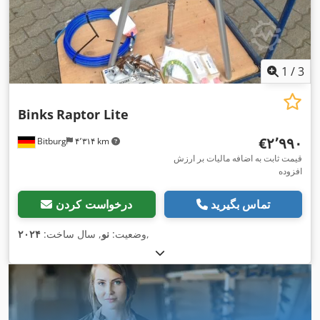
1
/
3
Binks
Raptor Lite
‎€۲٬۹۹۰
Bitburg
۴٬۳۱۴ km
قیمت ثابت به اضافه مالیات بر ارزش
افزوده
تماس بگیرید
درخواست کردن
,
وضعیت:
نو
, سال ساخت:
۲۰۲۴