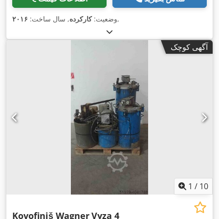
,
وضعیت:
کارکرده
, سال ساخت:
۲۰۱۶
آگهی کوچک
1
/
10
Kovofiniš Wagner
Vyza 4