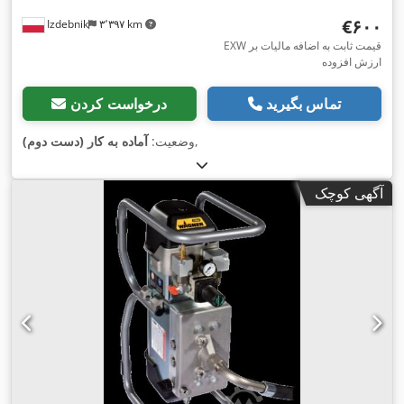
‎€۶۰۰
Izdebnik
۳٬۳۹۷ km
EXW قیمت ثابت به اضافه مالیات بر
ارزش افزوده
تماس بگیرید
درخواست کردن
,
وضعیت:
آماده به کار (دست دوم)
آگهی کوچک