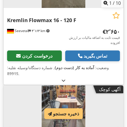
1
/
10
Kremlin
Flowmax 16 - 120 F
‎€۲٬۶۵۰
Seevetal
۴٬۱۶۳ km
قیمت ثابت به اضافه مالیات بر ارزش
افزوده
تماس بگیرید
درخواست کردن
وضعیت:
آماده به کار (دست دوم)
, شماره دستگاه/وسیله نقلیه:
89915
,
آگهی کوچک
ذخیره جستجو