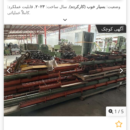
وضعیت:
بسیار خوب (کارکرده)
, سال ساخت:
۲۰۲۳
, قابلیت عملکرد:
,
کاملاً عملیاتی
آگهی کوچک
1
/
5