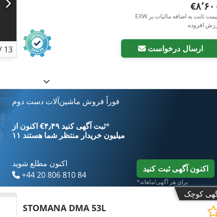
‎€۸٬۶
EXW قیمت ثابت به اضافه مالیات بر
رزش افزوده
ارسال درخواست
/
13
فوراً فروش ماشین‌آلات دست دوم
*
اکنون از ‎€۴٫۴۹ ثبت آگهی کنید
۱۱ میلیون خریدار
منتظر شما هستند
اکنون مطلع شوید
اکنون آگهی ثبت کنید
+44 20 806 810 84
*برای هر آگهی/ماهانه
گهی کوچک
STOMANA DMA 53L