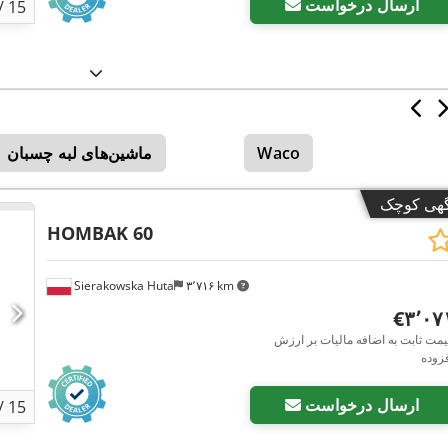
ارسال درخواست
/
15
Waco
ماشین‌های لبه چسبان
گهی کوچک
HOMBAK 60
Sierakowska Huta
۳٬۷۱۶ km
‎€۳٬۰
مت ثابت به اضافه مالیات بر ارزش
زوده
ارسال درخواست
/
15