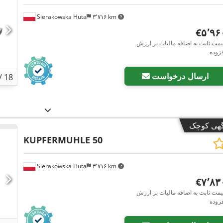
Sierakowska Huta
۳٬۷۱۶ km
‎€۵٬۹
مت ثابت به اضافه مالیات بر ارزش
زوده
ارسال درخواست
/
18
گهی کوچک
KUPFERMUHLE 50
Sierakowska Huta
۳٬۷۱۶ km
‎€۷٬۸
مت ثابت به اضافه مالیات بر ارزش
زوده