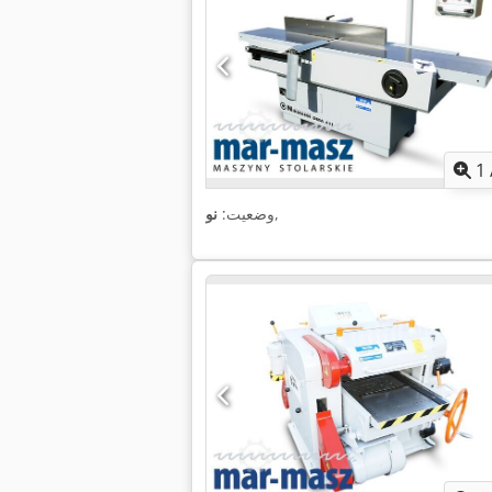
1
,
وضعیت:
نو