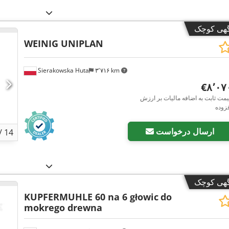
گهی کوچک
WEINIG UNIPLAN
Sierakowska Huta
۳٬۷۱۶ km
‎€۸٬۰
مت ثابت به اضافه مالیات بر ارزش
زوده
ارسال درخواست
/
14
گهی کوچک
KUPFERMUHLE 60 na 6 głowic
do
mokrego drewna