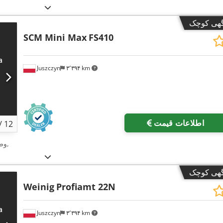
گهی کوچک
SCM Mini Max
FS410
Juszczyn
۳٬۳۹۴ km
اطلاعات قیمت
/
12
,
وض
گهی کوچک
Weinig
Profiamt 22N
Juszczyn
۳٬۳۹۴ km