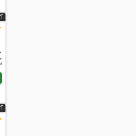
آ
۷۰
قی
اف
آ