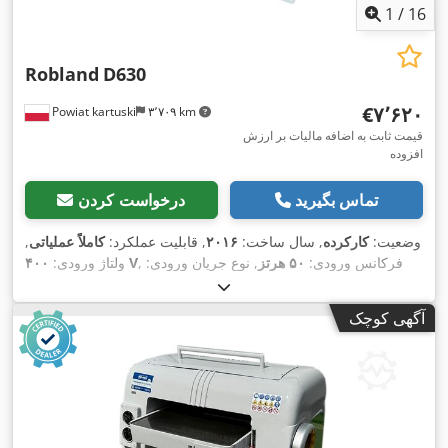
1
/
16
Robland
D630
‎€۷٬۶۲۰
Powiat kartuski
۳٬۷۰۹ km
قیمت ثابت به اضافه مالیات بر ارزش
افزوده
تماس بگیرید
درخواست کردن
وضعیت:
کارکرده
, سال ساخت:
۲۰۱۶
, قابلیت عملکرد:
کاملاً عملیاتی
,
, فرکانس ورودی:
۵۰ هرتز
, نوع جریان ورودی:
۴۰۰ V
ولتاژ ورودی:
سه فاز
, عرض صافکاری:
۶۳۰ میلی‌متر
, قطر ابزار:
۱۲۰ میلی‌متر
,
تعداد تیغه‌ها:
۴
, نوع تحریک:
برقی
, حداکثر سرعت چرخش:
۵٬۲۰۰
آگهی کوچک
دور/دقیقه
, عرض کل:
۱٬۲۰۰ میلی‌متر
, ارتفاع کل:
۱٬۳۰۰ میلی‌متر
,
,
وزن کل:
۹۵۰ کیلوگرم
, تجهیزات:
مستندات / راهنما