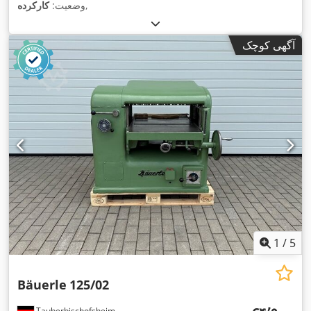
,
وضعیت:
کارکرده
آگهی کوچک
1
/
5
Bäuerle
125/02
Tauberbischofsheim