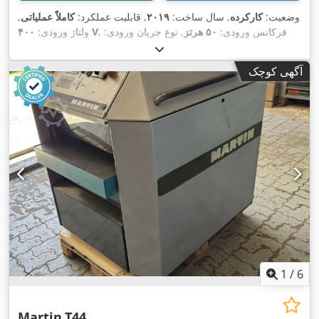
وضعیت:
کارکرده
, سال ساخت:
۲۰۱۹
, قابلیت عملکرد:
کاملاً عملیاتی
,
, فرکانس ورودی:
۵۰ هرتز
, نوع جریان ورودی:
۴۰۰ V
ولتاژ ورودی:
سه فاز
, عرض صافکاری:
۶۳۰ میلی‌متر
, قطر ابزار:
۱۲۰ میلی‌متر
,
,
نشان CE
تعداد تیغه‌ها:
۹۶
, نوع تحریک:
برقی
, تجهیزات:
آگهی کوچک
1
/
6
Martin
T44