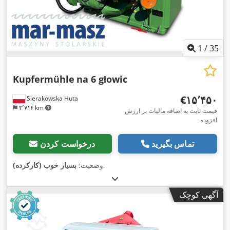
1
/
35
Kupfermühle
na 6 głowic
‎€۱۵٬۴۵۰
Sierakowska Huta
۳٬۷۱۶ km
قیمت ثابت به اضافه مالیات بر ارزش
افزوده
تماس بگیرید
درخواست کردن
,
وضعیت:
بسیار خوب (کارکرده)
آگهی کوچک