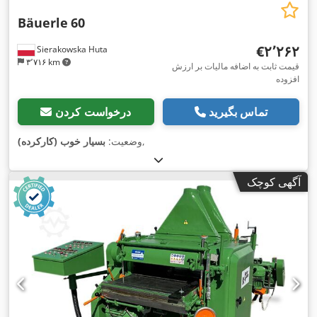
Bäuerle
60
‎€۲٬۲۶۲
Sierakowska Huta
۳٬۷۱۶ km
قیمت ثابت به اضافه مالیات بر ارزش
افزوده
تماس بگیرید
درخواست کردن
,
وضعیت:
بسیار خوب (کارکرده)
آگهی کوچک