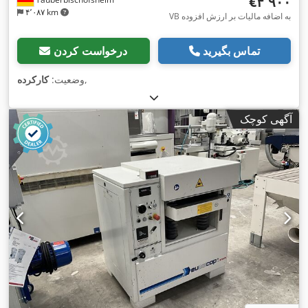
‎€۴٬۹۰۰
۴٬۰۸۷ km
VB به اضافه مالیات بر ارزش افزوده
تماس بگیرید
درخواست کردن
,
وضعیت:
کارکرده
آگهی کوچک