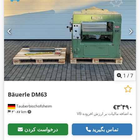
1
/
7
Bäuerle
DM63
‎€۳٬۴۹۰
Tauberbischofsheim
۴٬۰۸۷ km
VB به اضافه مالیات بر ارزش افزوده
تماس بگیرید
درخواست کردن