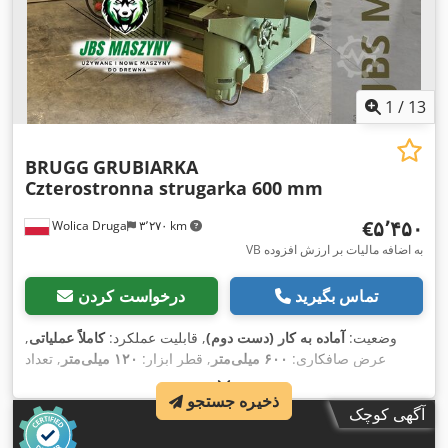
1
/
13
BRUGG
GRUBIARKA
Czterostronna strugarka 600 mm
‎€۵٬۴۵۰
Wolica Druga
۳٬۲۷۰ km
VB به اضافه مالیات بر ارزش افزوده
تماس بگیرید
درخواست کردن
وضعیت:
آماده به کار (دست دوم)
, قابلیت عملکرد:
کاملاً عملیاتی
,
عرض صافکاری:
۶۰۰ میلی‌متر
, قطر ابزار:
۱۲۰ میلی‌متر
, تعداد
,
تیغه‌ها:
۴
, عرض کل:
۶۰۰ میلی‌متر
, ارتفاع کل:
۱۶۰ میلی‌متر
ذخیره جستجو
آگهی کوچک