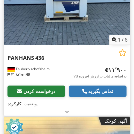
1
/
6
PANHANS
436
‎€۱۱٬۹۰۰
Tauberbischofsheim
۴٬۰۸۷ km
VB به اضافه مالیات بر ارزش افزوده
تماس بگیرید
درخواست کردن
,
وضعیت:
کارکرده
آگهی کوچک