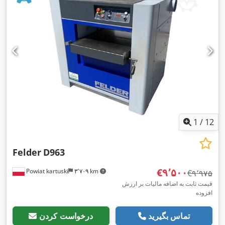
1
/
12
Felder
D963
‎€۹٬۵۰۰
Powiat kartuski
۳٬۷۰۹ km
‎€۹٬۹۷۵
قیمت ثابت به اضافه مالیات بر ارزش
افزوده
تماس بگیرید
درخواست کردن