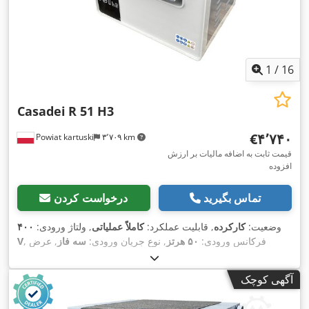
1
/
16
Casadei
R 51 H3
‎€۴٬۷۴۰
Powiat kartuski
۳٬۷۰۹ km
قیمت ثابت به اضافه مالیات بر ارزش
افزوده
تماس بگیرید
درخواست کردن
وضعیت:
کارکرده
, قابلیت عملکرد:
کاملاً عملیاتی
, ولتاژ ورودی:
۴۰۰
, فرکانس ورودی:
۵۰ هرتز
, نوع جریان ورودی:
سه فاز
, عرض
V
صافکاری:
۵۱۰ میلی‌متر
, قطر ابزار:
۱۱۰ میلی‌متر
, تعداد تیغه‌ها:
۴
,
,
نوع تحریک:
برقی
آگهی کوچک