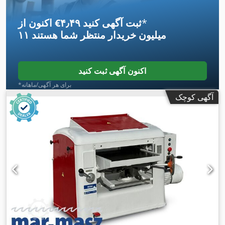
*
اکنون از ‎€۴٫۴۹ ثبت آگهی کنید
۱۱ میلیون خریدار
منتظر شما هستند
اکنون آگهی ثبت کنید
*برای هر آگهی/ماهانه
آگهی کوچک