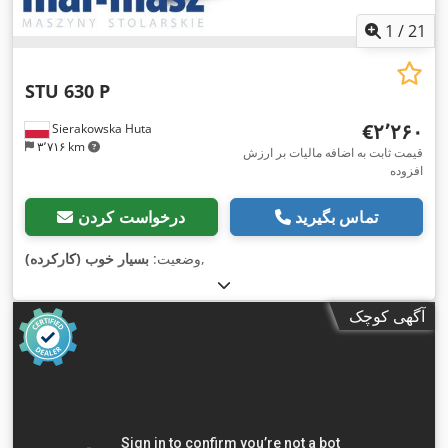
1
/
21
STU 630 P
‎€۲٬۲۶۰
Sierakowska Huta
۳٬۷۱۶ km
قیمت ثابت به اضافه مالیات بر ارزش
افزوده
تماس بگیرید
درخواست کردن
,
وضعیت:
بسیار خوب (کارکرده)
آگهی کوچک