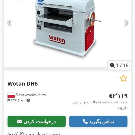
1
/
16
Wotan
DH6
‎€۲٬۱۱۹
Sierakowska Huta
۳٬۷۱۶ km
قیمت ثابت به اضافه مالیات بر ارزش
افزوده
تماس بگیرید
درخواست کردن
,
وضعیت:
بسیار خوب (کارکرده)