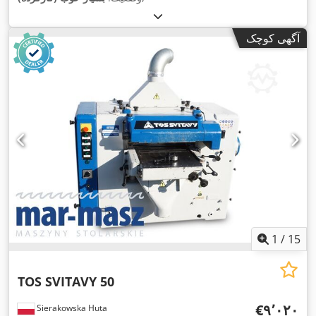
آگهی کوچک
1
/
15
TOS SVITAVY 50
‎€۹٬۰۲۰
Sierakowska Huta