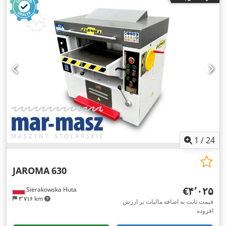
1
/
24
JAROMA
630
‎€۴٬۰۲۵
Sierakowska Huta
۳٬۷۱۶ km
قیمت ثابت به اضافه مالیات بر ارزش
افزوده