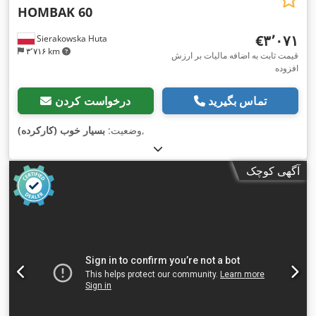
HOMBAK 60
‎€۳٬۰۷۱
Sierakowska Huta
۳٬۷۱۶ km
قیمت ثابت به اضافه مالیات بر ارزش
افزوده
تماس بگیرید
درخواست کردن
,
وضعیت:
بسیار خوب (کارکرده)
آگهی کوچک