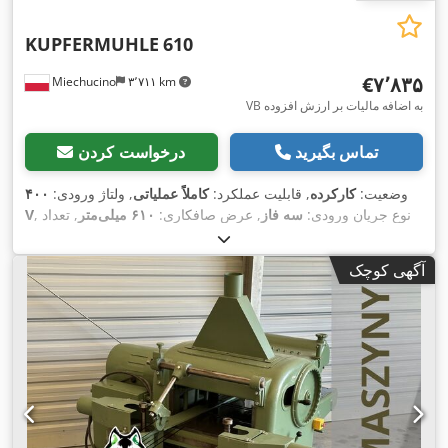
KUPFERMUHLE
610
‎€۷٬۸۳۵
Miechucino
۳٬۷۱۱ km
VB به اضافه مالیات بر ارزش افزوده
تماس بگیرید
درخواست کردن
وضعیت:
کارکرده
, قابلیت عملکرد:
کاملاً عملیاتی
, ولتاژ ورودی:
۴۰۰
, نوع جریان ورودی:
سه فاز
, عرض صافکاری:
۶۱۰ میلی‌متر
, تعداد
V
تیغه‌ها:
۴
, قطر اتصال استخراج:
۱۵۰ میلی‌متر
, تعداد تیغه‌های رنده:
۴
,
,
ارتفاع رنده‌کاری:
۱۹۰ میلی‌متر
آگهی کوچک