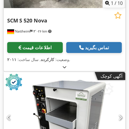
1
/
10
SCM
S 520 Nova
Nattheim
۴٬۰۲۶ km
تماس بگیرید
اطلاعات قیمت
,
وضعیت:
کارکرده
, سال ساخت:
۲۰۱۱
آگهی کوچک