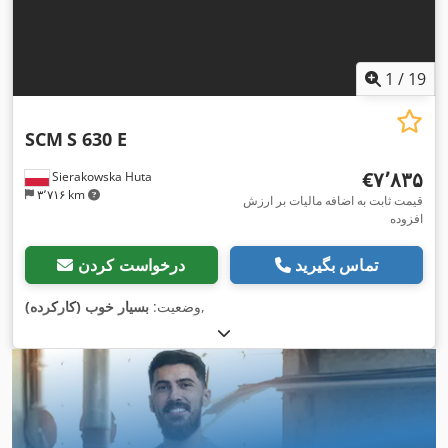
1
/
19
SCM
S 630 E
‎€۷٬۸۳۵
Sierakowska Huta
۳٬۷۱۶ km
قیمت ثابت به اضافه مالیات بر ارزش
افزوده
تماس بگیرید
درخواست کردن
,
وضعیت:
بسیار خوب (کارکرده)