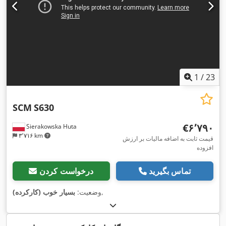
1
/
23
SCM
S630
‎€۶٬۷۹۰
Sierakowska Huta
۳٬۷۱۶ km
قیمت ثابت به اضافه مالیات بر ارزش
افزوده
تماس بگیرید
درخواست کردن
,
وضعیت:
بسیار خوب (کارکرده)