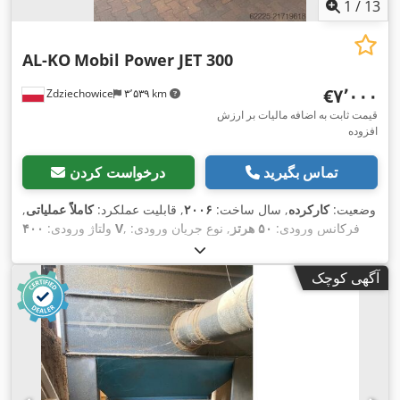
1
/
13
AL-KO
Mobil Power JET 300
‎€۷٬۰۰۰
Zdziechowice
۳٬۵۳۹ km
قیمت ثابت به اضافه مالیات بر ارزش
افزوده
تماس بگیرید
درخواست کردن
وضعیت:
کارکرده
, سال ساخت:
۲۰۰۶
, قابلیت عملکرد:
کاملاً عملیاتی
,
, فرکانس ورودی:
۵۰ هرتز
, نوع جریان ورودی:
۴۰۰ V
ولتاژ ورودی:
سه فاز
, خلاء ورودی (حداکثر):
۲٬۴۰۰ میلی بار
, ظرفیت مکش:
۶٬۰۰۰
متر مکعب/ساعت
, قطر مانیفولد ورودی:
۳۰۰ میلی‌متر
, سطح فیلتر:
آگهی کوچک
۳۰ متر مربع
, ارتفاع کل:
۲٬۳۵۰ میلی‌متر
, طول کل:
۳٬۰۰۰ میلی‌متر
,
,
عرض کل:
۱٬۱۰۰ میلی‌متر
, وزن کل:
۹۰۰ کیلوگرم