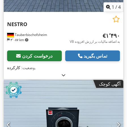
1
/
4
NESTRO
‎€۱٬۴۹۰
Tauberbischofsheim
۴٬۰۸۷ km
VB به اضافه مالیات بر ارزش افزوده
تماس بگیرید
درخواست کردن
,
وضعیت:
کارکرده
آگهی کوچک