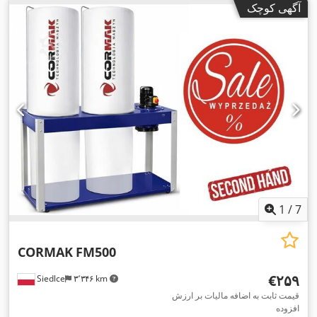
آگهی کوچک
1
/
7
CORMAK
FM500
‎€۲۵۹
Siedlce
۳٬۳۴۶ km
قیمت ثابت به اضافه مالیات بر ارزش
افزوده