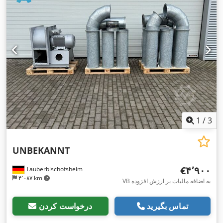
1
/
3
UNBEKANNT
‎€۴٬۹۰۰
Tauberbischofsheim
۴٬۰۸۷ km
VB به اضافه مالیات بر ارزش افزوده
تماس بگیرید
درخواست کردن