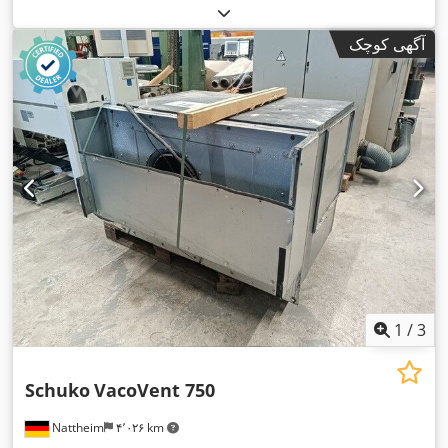
آگهی کوچک
1
/
3
Schuko
VacoVent 750
Nattheim
۴٬۰۲۶ km