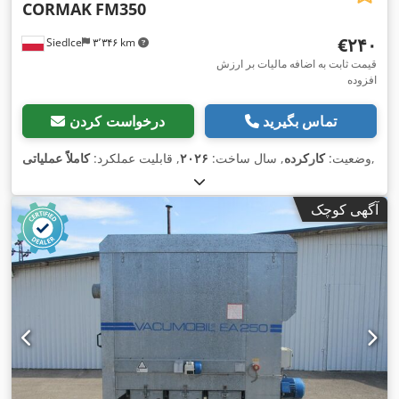
CORMAK
FM350
‎€۲۴۰
Siedlce
۳٬۳۴۶ km
قیمت ثابت به اضافه مالیات بر ارزش
افزوده
تماس بگیرید
درخواست کردن
,
وضعیت:
کارکرده
, سال ساخت:
۲۰۲۶
, قابلیت عملکرد:
کاملاً عملیاتی
آگهی کوچک