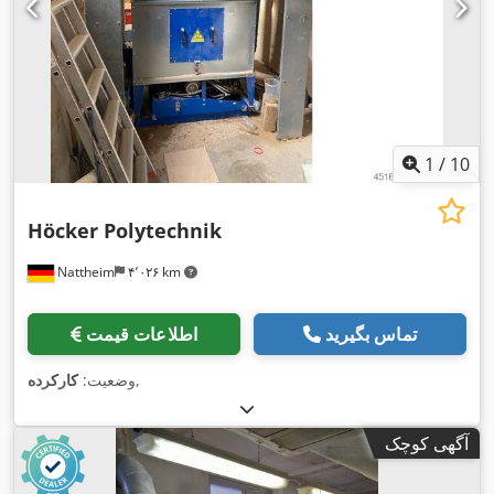
1
/
10
Höcker Polytechnik
Nattheim
۴٬۰۲۶ km
تماس بگیرید
اطلاعات قیمت
,
وضعیت:
کارکرده
آگهی کوچک