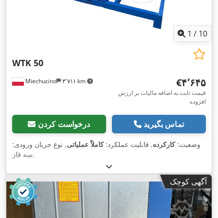
1
/
10
WTK 50
‎€۴٬۶۴۵
Miechucino
۳٬۷۱۱ km
قیمت ثابت به اضافه مالیات بر ارزش
افزوده
تماس بگیرید
درخواست کردن
وضعیت:
کارکرده
, قابلیت عملکرد:
کاملاً عملیاتی
, نوع جریان ورودی:
,
سه فاز
آگهی کوچک