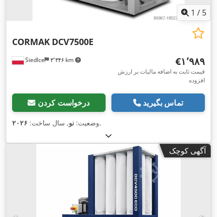
1
/
5
CORMAK
DCV7500E
‎€۱٬۹۸۹
Siedlce
۳٬۳۴۶ km
قیمت ثابت به اضافه مالیات بر ارزش
افزوده
تماس بگیرید
درخواست کردن
,
وضعیت:
نو
, سال ساخت:
۲۰۲۶
آگهی کوچک