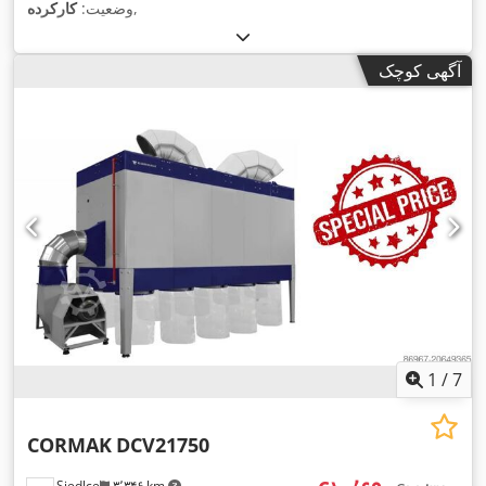
,
وضعیت:
کارکرده
آگهی کوچک
1
/
7
CORMAK
DCV21750
Siedlce
۳٬۳۴۶ km