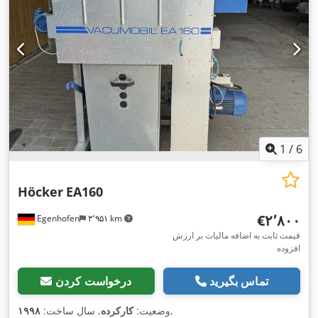
1
/
6
Höcker
EA160
‎€۲٬۸۰۰
Egenhofen
۳٬۹۵۱ km
قیمت ثابت به اضافه مالیات بر ارزش
افزوده
تماس بگیرید
درخواست کردن
,
وضعیت:
کارکرده
, سال ساخت:
۱۹۹۸