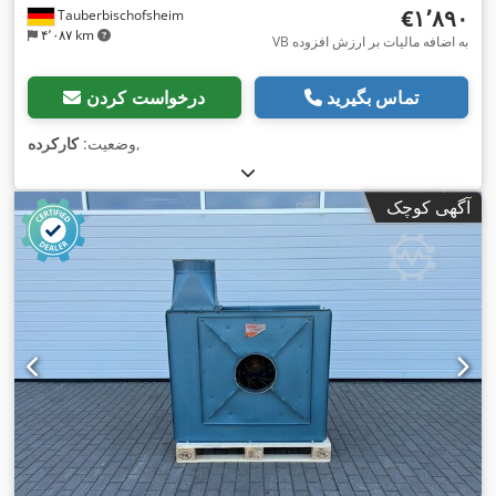
‎€۱٬۸۹۰
Tauberbischofsheim
۴٬۰۸۷ km
VB به اضافه مالیات بر ارزش افزوده
تماس بگیرید
درخواست کردن
,
وضعیت:
کارکرده
آگهی کوچک