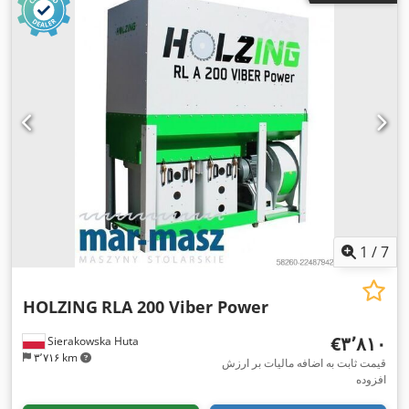
1
/
7
HOLZING
RLA 200 Viber Power
‎€۳٬۸۱۰
Sierakowska Huta
۳٬۷۱۶ km
قیمت ثابت به اضافه مالیات بر ارزش
افزوده