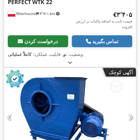
PERFECT
WTK 22
‎€۳٬۴۰۵
Miechucino
۳٬۷۱۱ km
قیمت ثابت به اضافه مالیات بر ارزش
افزوده
تماس بگیرید
درخواست کردن
,
وضعیت:
نو
, قابلیت عملکرد:
کاملاً عملیاتی
آگهی کوچک