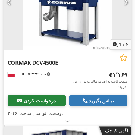
1
/
6
CORMAK
DCV4500E
‎€۱٬۱۶۹
Siedlce
۳٬۳۴۶ km
قیمت ثابت به اضافه مالیات بر ارزش
افزوده
تماس بگیرید
درخواست کردن
,
وضعیت:
نو
, سال ساخت:
۲۰۲۶
آگهی کوچک