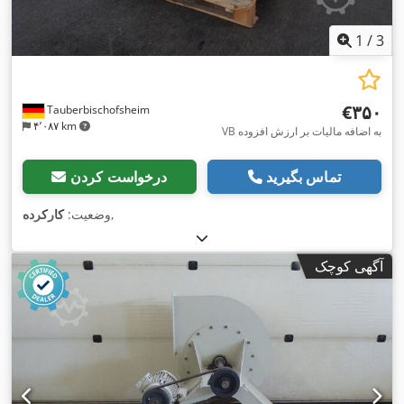
1
/
3
‎€۳۵۰
Tauberbischofsheim
۴٬۰۸۷ km
VB به اضافه مالیات بر ارزش افزوده
تماس بگیرید
درخواست کردن
,
وضعیت:
کارکرده
آگهی کوچک