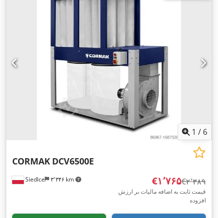
1
/
6
CORMAK
DCV6500E
‎€۱٬۷۶۵
Siedlce
۳٬۳۴۶ km
‎€۲٬۳۸۹
قیمت ثابت به اضافه مالیات بر ارزش
افزوده