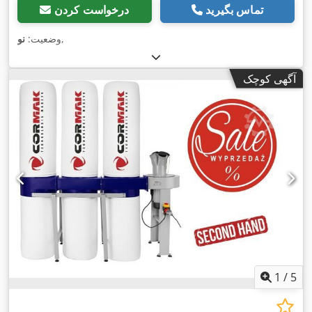
تماس بگیرید
درخواست کردن
,
وضعیت:
نو
آگهی کوچک
1
/
5