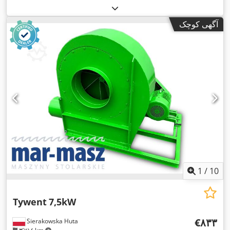
آگهی کوچک
1
/
10
Tywent
7,5kW
‎€۸۳۳
Sierakowska Huta