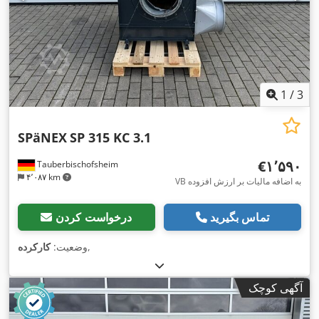
1
/
3
SPäNEX
SP 315 KC 3.1
‎€۱٬۵۹۰
Tauberbischofsheim
۴٬۰۸۷ km
VB به اضافه مالیات بر ارزش افزوده
تماس بگیرید
درخواست کردن
,
وضعیت:
کارکرده
آگهی کوچک