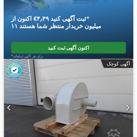
*
اکنون از ‎€۴٫۴۹ ثبت آگهی کنید
۱۱ میلیون خریدار
منتظر شما هستند
اکنون آگهی ثبت کنید
*برای هر آگهی/ماهانه
آگهی کوچک