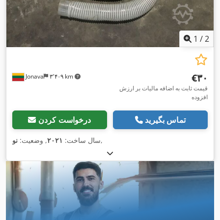
1
/
2
‎€۳۰
Jonava
۳٬۴۰۹ km
قیمت ثابت به اضافه مالیات بر ارزش
افزوده
تماس بگیرید
درخواست کردن
,
سال ساخت:
۲۰۲۱
, وضعیت:
نو