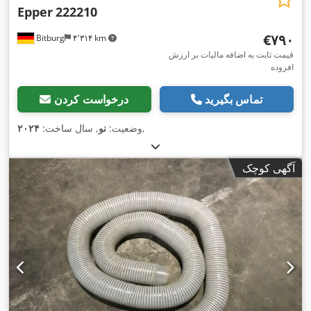
Epper
222210
‎€۷۹۰
Bitburg
۴٬۳۱۴ km
قیمت ثابت به اضافه مالیات بر ارزش
افزوده
تماس بگیرید
درخواست کردن
,
وضعیت:
نو
, سال ساخت:
۲۰۲۴
آگهی کوچک