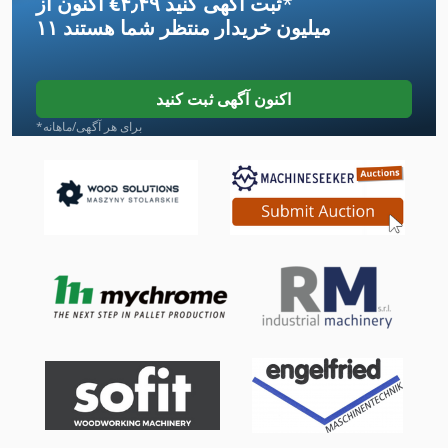
*
اکنون از ‎€۴٫۴۹ ثبت آگهی کنید
International 434
۱۱ میلیون خریدار
منتظر شما هستند
Kgs 1670
Lcf 1
اکنون آگهی ثبت کنید
Lf 532
*برای هر آگهی/ماهانه
Lm
Ls 703
Meh 5 2 1 8 B
Tak 18
Tur 560
راهنمای Lm
طرف لودر