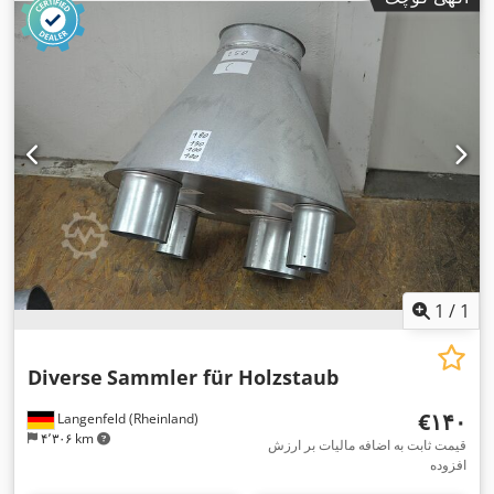
1
/
1
Diverse
Sammler für Holzstaub
‎€۱۴۰
Langenfeld (Rheinland)
۴٬۳۰۶ km
قیمت ثابت به اضافه مالیات بر ارزش
افزوده