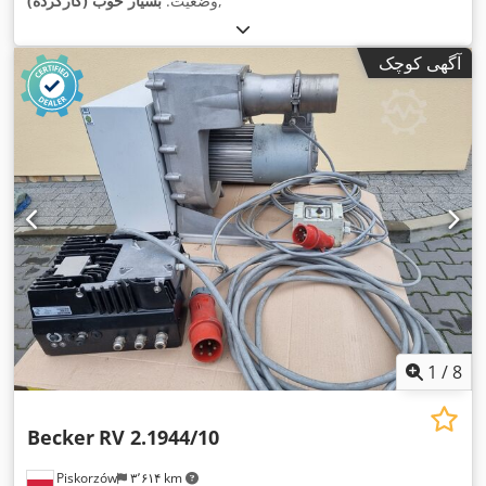
,
وضعیت:
بسیار خوب (کارکرده)
آگهی کوچک
1
/
8
Becker
RV 2.1944/10
Piskorzów
۳٬۶۱۴ km