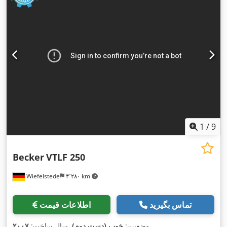
1
/
9
Becker
VTLF 250
Wiefelstede
۴٬۲۸۰ km
تماس بگیرید
اطلاعات قیمت
,
وضعیت:
خوب (دست دوم)
, سال ساخت:
۲۰۰۷