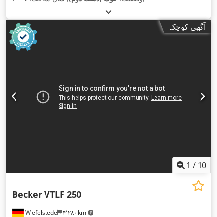
آگهی کوچک
1
/
10
Becker
VTLF 250
Wiefelstede
۴٬۲۸۰ km