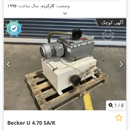
,
وضعیت:
کارکرده
, سال ساخت:
۱۹۹۵
آگهی کوچک
1
/
8
Becker
U 4.70 SA/K