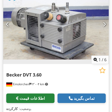
1
/
6
Becker
DVT 3.60
Emskirchen
۴٬۰۰۴ km
تماس بگیرید
اطلاعات قیمت
,
وضعیت:
کارکرده