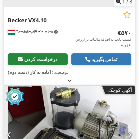
1
/
8
Becker
VX4.10
‎€۵۷۰
Tatabánya
۳٬۴۰۷ km
قیمت ثابت به اضافه مالیات بر ارزش
افزوده
تماس بگیرید
درخواست کردن
,
وضعیت:
آماده به کار (دست دوم)
آگهی کوچک