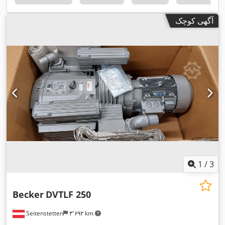
آگهی کوچک
1
/
3
Becker
DVTLF 250
Seitenstetten
۳٬۶۹۲ km