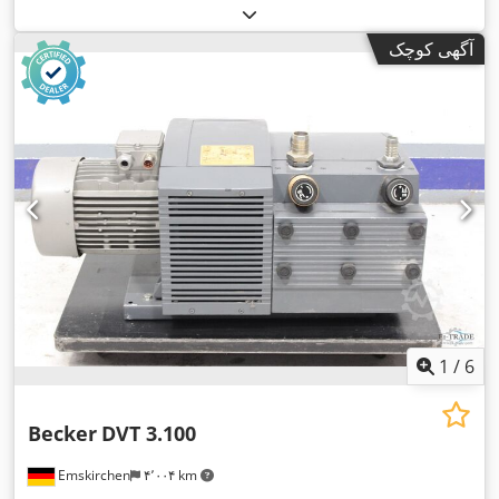
آگهی کوچک
1
/
6
Becker
DVT 3.100
Emskirchen
۴٬۰۰۴ km