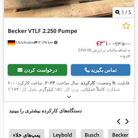
1
/
5
Becker
VTLF 2.250 Pumpe
‎€۳٬۱۰۰
Ulrichstein
۴٬۱۳۷ km
‎€۳٬۵۰۰
EXW VB به اضافه مالیات بر ارزش
افزوده
تماس بگیرید
درخواست کردن
, قابلیت
۱۰۰ h
وضعیت:
کارکرده
, سال ساخت:
۲۰۲۳
, ساعت کارکرد:
عملکرد:
کاملاً عملیاتی
, وزن کل:
۱۵۱ کیلوگرم
, طول کل:
۱٬۱۷۴
میلی‌متر
, عرض کل:
۶۴۴ میلی‌متر
, ارتفاع کل:
۵۲۸ میلی‌متر
, دبی
حجمی:
۲۵۰ متر مکعب/ساعت
, قدرت:
۵٫۵ کیلووات (۷٫۴۸ اسب
,
بخار)
, نوع خنک‌کننده:
هوا
دستگاه‌های کارکرده بیشتری را ببینید
Becker
Busch
Leybold
پمپ‌های خلاء
c