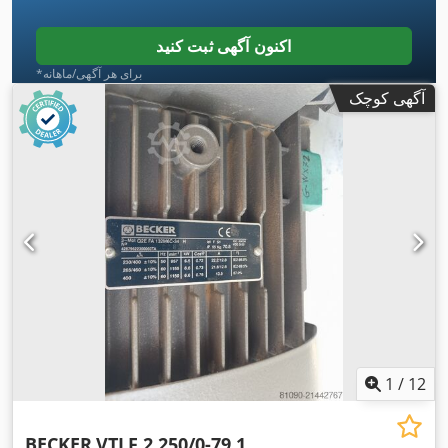
اکنون آگهی ثبت کنید
*برای هر آگهی/ماهانه
آگهی کوچک
1
/
12
BECKER
VTLF 2.250/0-79.1