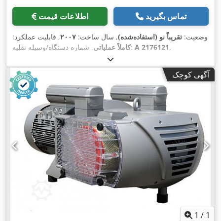
تماس بگیرید
اطلاعات قیمت
وضعیت:
تقریباً نو (استفاده‌شده)
, سال ساخت:
۲۰۰۷
, قابلیت عملکرد:
,
A 2176121
, شماره دستگاه/وسیله نقلیه:
کاملاً عملیاتی
آگهی کوچک
1
/
1