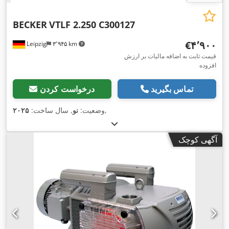
BECKER
VTLF 2.250 C300127
‎€۴٬۹۰۰
Leipzig
۳٬۹۴۵ km
قیمت ثابت به اضافه مالیات بر ارزش
افزوده
تماس بگیرید
درخواست کردن
,
وضعیت:
نو
, سال ساخت:
۲۰۲۵
آگهی کوچک