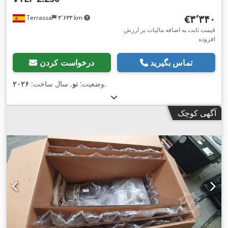
‎€۳٬۳۴۰
Terrassa
۴٬۶۳۳ km
قیمت ثابت به اضافه مالیات بر ارزش
افزوده
تماس بگیرید
درخواست کردن
,
وضعیت:
نو
, سال ساخت:
۲۰۲۶
آگهی کوچک