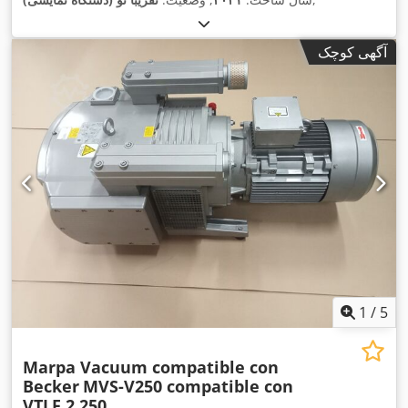
آگهی کوچک
1
/
5
Marpa Vacuum compatible con
Becker
MVS-V250 compatible con
VTLF 2.250