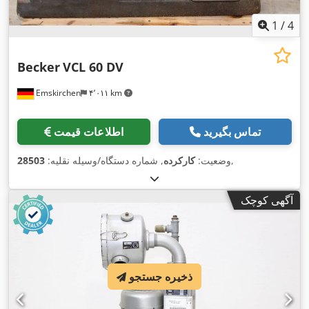
1
/
4
Becker
VCL 60 DV
Emskirchen
۴٬۰۱۱ km
تماس بگیرید
اطلاعات قیمت
,
وضعیت:
کارکرده
, شماره دستگاه/وسیله نقلیه:
28503
آگهی کوچک
ذخیره جستجو