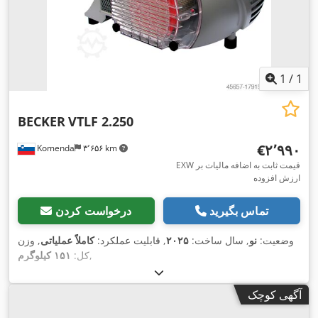
1
/
1
BECKER
VTLF 2.250
‎€۲٬۹۹۰
Komenda
۳٬۶۵۶ km
EXW قیمت ثابت به اضافه مالیات بر
ارزش افزوده
تماس بگیرید
درخواست کردن
وضعیت:
نو
, سال ساخت:
۲۰۲۵
, قابلیت عملکرد:
کاملاً عملیاتی
, وزن
,
کل:
۱۵۱ کیلوگرم
آگهی کوچک