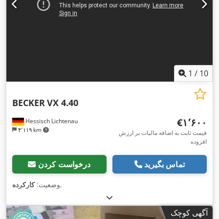
1
/
10
BECKER
VX 4.40
‎€۱٬۶۰۰
Hessisch Lichtenau
۴٬۱۱۹ km
قیمت ثابت به اضافه مالیات بر ارزش
افزوده
تماس بگیرید
درخواست کردن
,
وضعیت:
کارکرده
آگهی کوچک