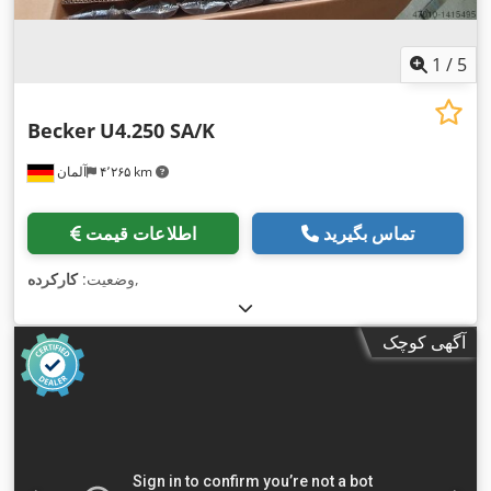
1
/
5
Becker
U4.250 SA/K
۴٬۲۶۵ km
آلمان
تماس بگیرید
اطلاعات قیمت
,
وضعیت:
کارکرده
آگهی کوچک