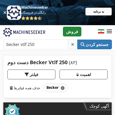
Machineseeker
به برنامه
رایگان در فروشگاه
فروش
جستجو کردن
دست دوم Becker Vtlf 250
(۸۲)
اهمیت
فیلتر
Becker
حذف همه فیلترها
آگهی کوچک