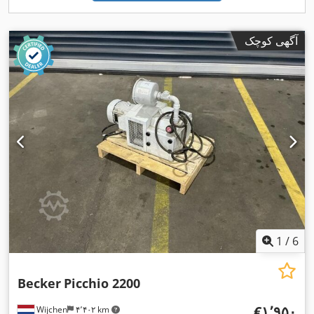
آگهی کوچک
1
/
6
Becker
Picchio 2200
‎€۱٬۹۵۰
Wijchen
۴٬۴۰۲ km