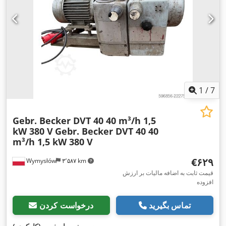
1
/
7
Gebr. Becker DVT 40 40 m³/h 1,5
kW 380 V
Gebr. Becker DVT 40 40
m³/h 1,5 kW 380 V
‎€۶۲۹
Wymysłów
۳٬۵۸۷ km
قیمت ثابت به اضافه مالیات بر ارزش
افزوده
تماس بگیرید
درخواست کردن