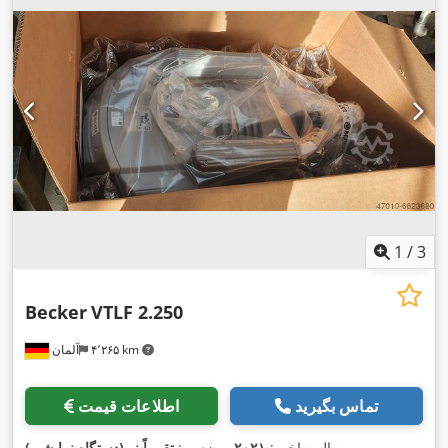
1
/
3
Becker
VTLF 2.250
۴٬۲۶۵ km
آلمان
تماس بگیرید
اطلاعات قیمت
,
سال ساخت:
۲۰۲۱
, وضعیت:
تقریباً نو (دستگاه نمایشی)