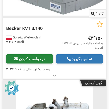
1
/
7
Becker
KVT 3.140
‎€۳٬۱۵۰
Gorzów Wielkopolski
۳٬۸۰۷ km
EXW VB به اضافه مالیات بر ارزش
افزوده
تماس بگیرید
درخواست کردن
,
وضعیت:
نو
, سال ساخت:
۲۰۲۶
آگهی کوچک