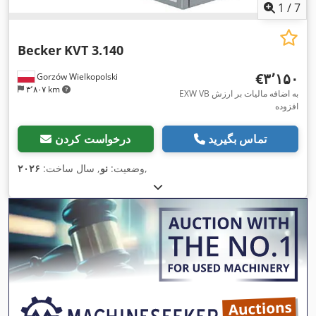
1
/
7
Becker
KVT 3.140
‎€۳٬۱۵۰
Gorzów Wielkopolski
۳٬۸۰۷ km
EXW VB به اضافه مالیات بر ارزش
افزوده
تماس بگیرید
درخواست کردن
,
وضعیت:
نو
, سال ساخت:
۲۰۲۶