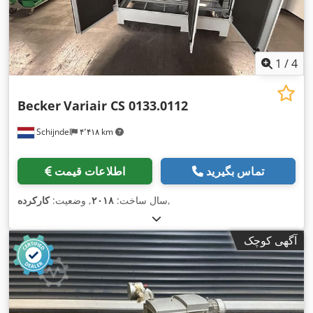
1
/
4
Becker
Variair CS 0133.0112
Schijndel
۴٬۴۱۸ km
تماس بگیرید
اطلاعات قیمت
,
سال ساخت:
۲۰۱۸
, وضعیت:
کارکرده
آگهی کوچک