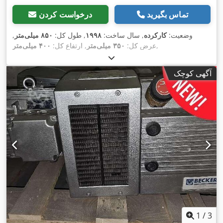
تماس بگیرید
درخواست کردن
وضعیت:
کارکرده
, سال ساخت:
۱۹۹۸
, طول کل:
۸۵۰ میلی‌متر
,
,
عرض کل:
۳۵۰ میلی‌متر
, ارتفاع کل:
۴۰۰ میلی‌متر
آگهی کوچک
1
/
3