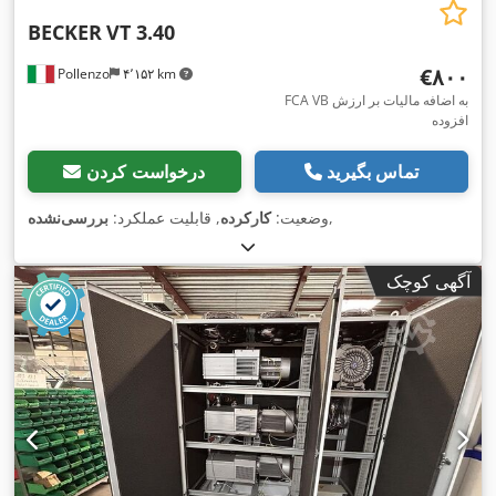
BECKER
VT 3.40
‎€۸۰۰
Pollenzo
۴٬۱۵۲ km
FCA VB به اضافه مالیات بر ارزش
افزوده
تماس بگیرید
درخواست کردن
,
وضعیت:
کارکرده
, قابلیت عملکرد:
بررسی‌نشده
آگهی کوچک