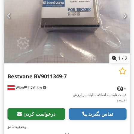
1
/
2
Bestvane
BV9011349-7
‎€۵۰
Wien
۳٬۵۷۳ km
قیمت ثابت به اضافه مالیات بر ارزش
افزوده
تماس بگیرید
درخواست کردن
,
وضعیت:
نو