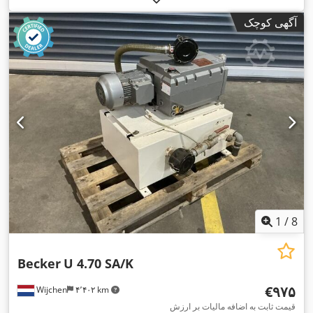
آگهی کوچک
1
/
8
Becker
U 4.70 SA/K
‎€۹۷۵
Wijchen
۴٬۴۰۲ km
قیمت ثابت به اضافه مالیات بر ارزش