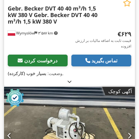
Gebr. Becker DVT 40 40 m³/h 1,5
kW 380 V
Gebr. Becker DVT 40 40
m³/h 1,5 kW 380 V
‎€۶۲۹
Wymysłów
۳٬۵۸۷ km
قیمت ثابت به اضافه مالیات بر ارزش
افزوده
تماس بگیرید
درخواست کردن
,
وضعیت:
بسیار خوب (کارکرده)
آگهی کوچک