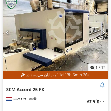
1
/
12
s
23
min
6
h
13
d
11
به پایان می‌رسد در
SCM
Accord 25 FX
۴٬۴۴۰ km
هلند
‎€۲۹٬۵۰۰