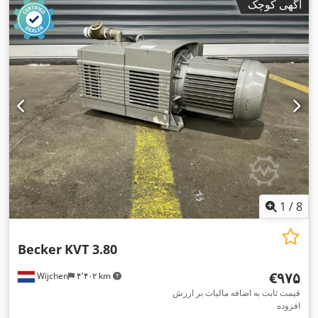
آگهی کوچک
1
/
8
Becker
KVT 3.80
‎€۹۷۵
Wijchen
۴٬۴۰۲ km
قیمت ثابت به اضافه مالیات بر ارزش
افزوده