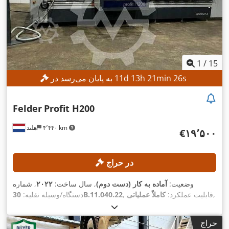
1
/
15
s
23
min
21
h
13
d
11
به پایان می‌رسد در
Felder
Profit H200
۴٬۴۴۰ km
هلند
‎€۱۹٬۵۰۰
در حراج
وضعیت:
آماده به کار (دست دوم)
, سال ساخت:
۲۰۲۲
, شماره
,
, قابلیت عملکرد:
کاملاً عملیاتی
30B.11.040.22
دستگاه/وسیله نقلیه:
حراج