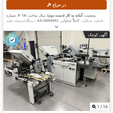
در حراج
وضعیت:
آماده به کار (دست دوم)
, سال ساخت:
۲۰۱۸
, شماره
,
, قابلیت عملکرد:
کاملاً عملیاتی
AA10000992
دستگاه/وسیله نقلیه:
آگهی کوچک
1
/
14