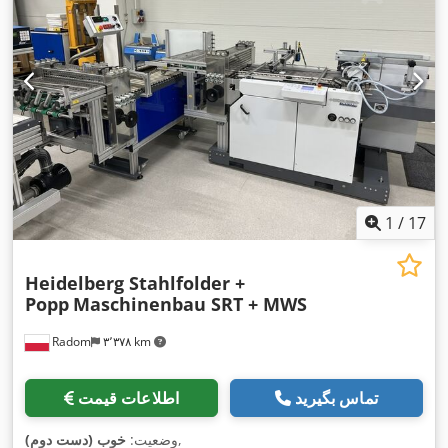
1
/
17
Heidelberg Stahlfolder +
Popp
Maschinenbau SRT + MWS
Radom
۳٬۳۷۸ km
تماس بگیرید
اطلاعات قیمت
,
وضعیت:
خوب (دست دوم)