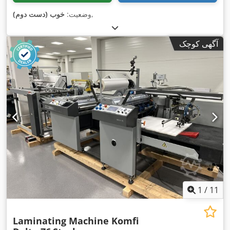
,
وضعیت:
خوب (دست دوم)
آگهی کوچک
1
/
11
Laminating Machine Komfi