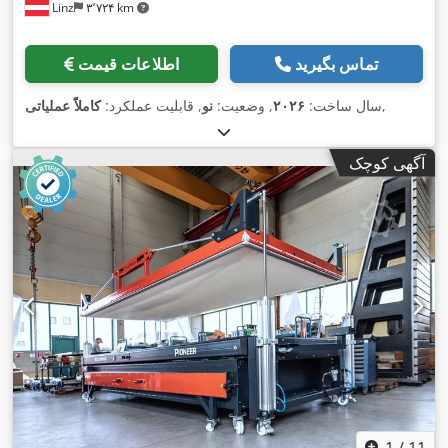
Linz
۳٬۷۲۴ km
تماس بگیرید
اطلاعات قیمت
,
سال ساخت:
۲۰۲۶
, وضعیت:
نو
, قابلیت عملکرد:
کاملاً عملیاتی
آگهی کوچک