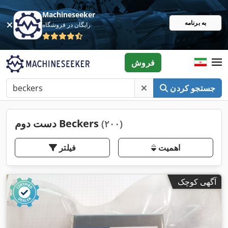
Machineseeker
به برنامه
رایگان در فروشگاه
فروش
جستجو کردن
دست دوم Beckers
(۲۰۰)
اهمیت
فیلتر
آگهی کوچک