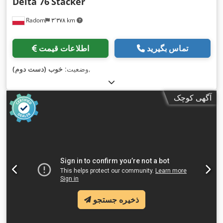
Delta 76
Stacker
Radom
۳٬۳۷۸ km
تماس بگیرید
اطلاعات قیمت
,
وضعیت:
خوب (دست دوم)
آگهی کوچک
ذخیره جستجو