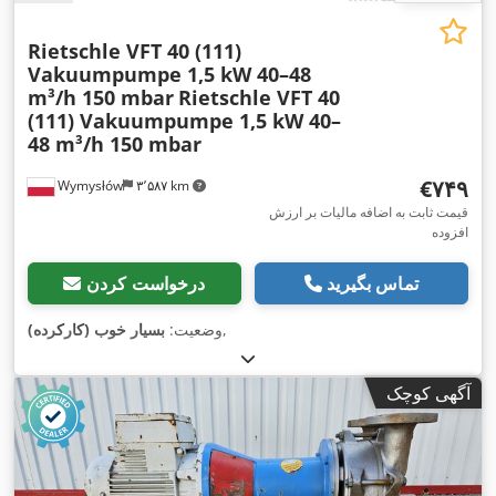
Rietschle VFT 40 (111)
Vakuumpumpe 1,5 kW 40–48
m³/h 150 mbar
Rietschle VFT 40
(111) Vakuumpumpe 1,5 kW 40–
48 m³/h 150 mbar
‎€۷۴۹
Wymysłów
۳٬۵۸۷ km
قیمت ثابت به اضافه مالیات بر ارزش
افزوده
تماس بگیرید
درخواست کردن
,
وضعیت:
بسیار خوب (کارکرده)
آگهی کوچک