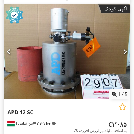
آگهی کوچک
1
/
5
APD
12 SC
‎€۱٬۰۸۵
Tatabánya
۳٬۴۰۷ km
VB به اضافه مالیات بر ارزش افزوده