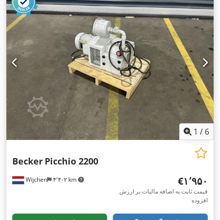
1
/
6
Becker
Picchio 2200
‎€۱٬۹۵۰
Wijchen
۴٬۴۰۲ km
قیمت ثابت به اضافه مالیات بر ارزش
افزوده