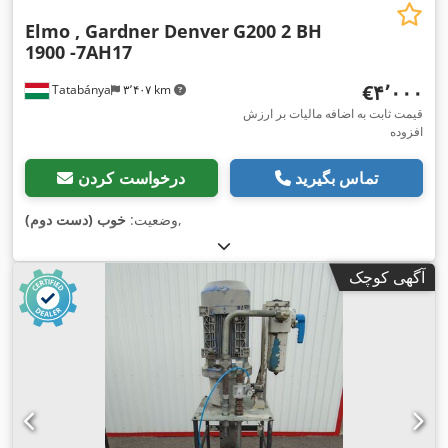
Elmo , Gardner Denver
G200 2 BH
1900 -7AH17
‎€۴٬۰۰۰
Tatabánya
۳٬۴۰۷ km
قیمت ثابت به اضافه مالیات بر ارزش
افزوده
تماس بگیرید
درخواست کردن
,
وضعیت:
خوب (دست دوم)
آگهی کوچک