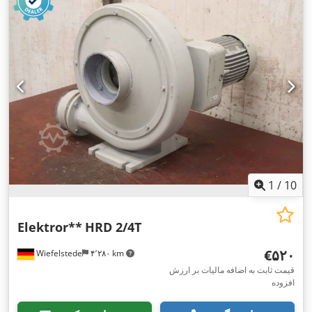
1
/
10
Elektror**
HRD 2/4T
‎€۵۲۰
Wiefelstede
۴٬۲۸۰ km
قیمت ثابت به اضافه مالیات بر ارزش
افزوده