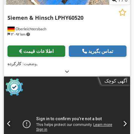
Siemen & Hinsch
LPHY60520
Oberleichtersbach
۴٬۰۹۲ km
تماس بگیرید
اطلاعات قیمت
,
وضعیت:
کارکرده
آگهی کوچک