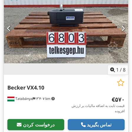
1
/
8
Becker
VX4.10
‎€۵۷۰
Tatabánya
۳٬۴۰۷ km
قیمت ثابت به اضافه مالیات بر ارزش
افزوده
تماس بگیرید
درخواست کردن