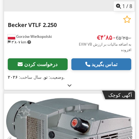
1
/
8
Becker
VTLF 2.250
‎€۴٬۸۵۰
Gorzów Wielkopolski
‎€۵٬۲۵۰
۳٬۸۰۷ km
EXW VB به اضافه مالیات بر ارزش
افزوده
تماس بگیرید
درخواست کردن
,
وضعیت:
نو
, سال ساخت:
۲۰۲۶
آگهی کوچک