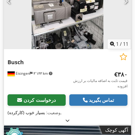
1
/
11
Busch
‎€۳۸۰
Eisingen
۴٬۱۴۳ km
قیمت ثابت به اضافه مالیات بر ارزش
افزوده
تماس بگیرید
درخواست کردن
,
وضعیت:
بسیار خوب (کارکرده)
آگهی کوچک