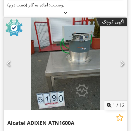
,
وضعیت:
آماده به کار (دست دوم)
آگهی کوچک
1
/
12
Alcatel
ADIXEN ATN1600A