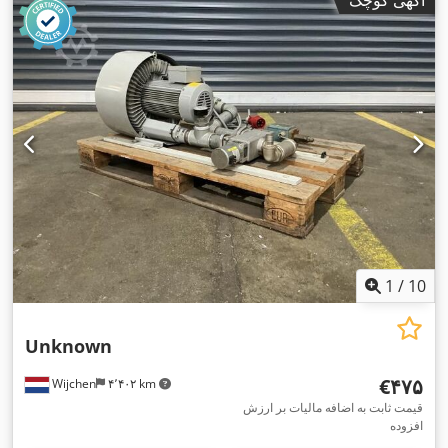
آگهی کوچک
1
/
10
Unknown
‎€۴۷۵
Wijchen
۴٬۴۰۲ km
قیمت ثابت به اضافه مالیات بر ارزش
افزوده