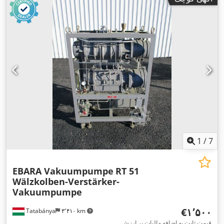
1
/
7
EBARA Vakuumpumpe
RT 51
Wälzkolben-Verstärker-
Vakuumpumpe
‎€۱٬۵۰۰
Tatabánya
۳٬۴۱۰ km
قیمت ثابت به اضافه مالیات بر ارزش