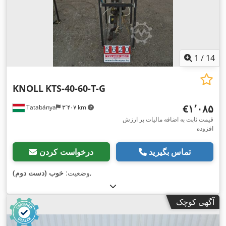
1
/
14
KNOLL
KTS-40-60-T-G
‎€۱٬۰۸۵
Tatabánya
۳٬۴۰۷ km
قیمت ثابت به اضافه مالیات بر ارزش
افزوده
تماس بگیرید
درخواست کردن
,
وضعیت:
خوب (دست دوم)
آگهی کوچک