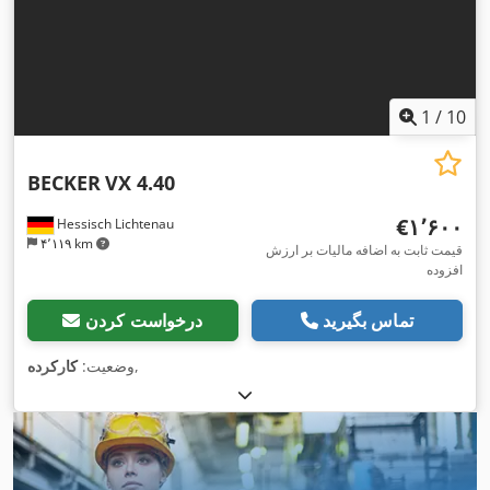
1
/
10
BECKER
VX 4.40
‎€۱٬۶۰۰
Hessisch Lichtenau
۴٬۱۱۹ km
قیمت ثابت به اضافه مالیات بر ارزش
افزوده
تماس بگیرید
درخواست کردن
,
وضعیت:
کارکرده