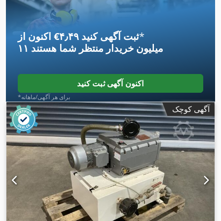
*
اکنون از ‎€۴٫۴۹ ثبت آگهی کنید
۱۱ میلیون خریدار
منتظر شما هستند
اکنون آگهی ثبت کنید
*برای هر آگهی/ماهانه
آگهی کوچک