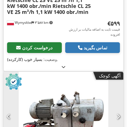
Rietschle CL 25 VE 25 m³/h 1,1
kW 1400 obr./min
Rietschle CL 25
VE 25 m³/h 1,1 kW 1400 obr./min
‎€۵۹۹
Wymysłów
۳٬۵۸۷ km
قیمت ثابت به اضافه مالیات بر ارزش
افزوده
تماس بگیرید
درخواست کردن
,
وضعیت:
بسیار خوب (کارکرده)
آگهی کوچک