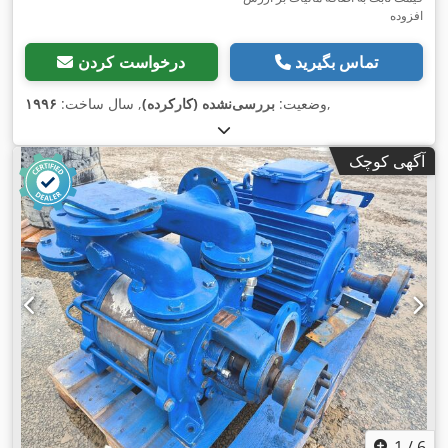
افزوده
تماس بگیرید
درخواست کردن
,
وضعیت:
بررسی‌نشده (کارکرده)
, سال ساخت:
۱۹۹۶
آگهی کوچک
1
/
6