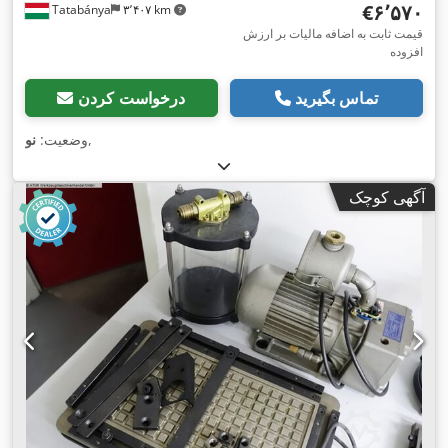
‎€۶٬۵۷۰
Tatabánya
۳٬۴۰۷ km
قیمت ثابت به اضافه مالیات بر ارزش
افزوده
تماس بگیرید
درخواست کردن
,
وضعیت:
نو
آگهی کوچک