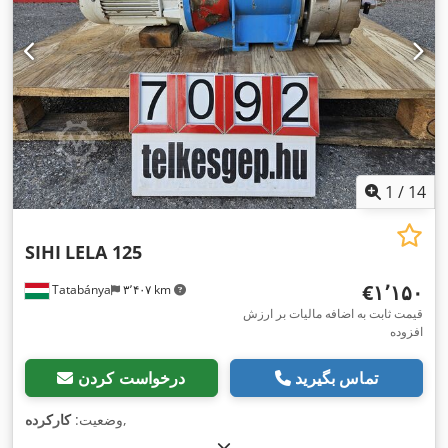
1
/
14
SIHI
LELA 125
‎€۱٬۱۵۰
Tatabánya
۳٬۴۰۷ km
قیمت ثابت به اضافه مالیات بر ارزش
افزوده
تماس بگیرید
درخواست کردن
,
وضعیت:
کارکرده