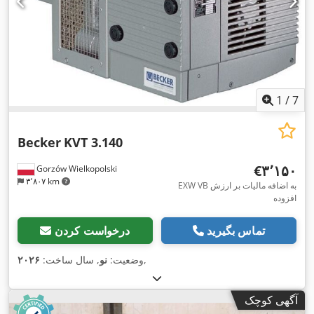
1
/
7
Becker
KVT 3.140
‎€۳٬۱۵۰
Gorzów Wielkopolski
۳٬۸۰۷ km
EXW VB به اضافه مالیات بر ارزش
افزوده
تماس بگیرید
درخواست کردن
,
وضعیت:
نو
, سال ساخت:
۲۰۲۶
آگهی کوچک