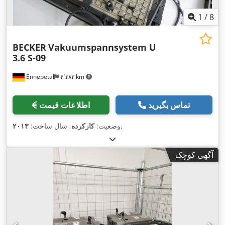
1
/
8
BECKER
Vakuumspannsystem U
3.6 S-09
Ennepetal
۴٬۲۸۲ km
تماس بگیرید
اطلاعات قیمت
,
وضعیت:
کارکرده
, سال ساخت:
۲۰۱۳
آگهی کوچک