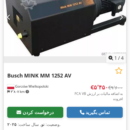
1
/
4
Busch
MINK MM 1252 AV
‎€۵٬۴۵۰
Gorzów Wielkopolski
‎€۹٬۶۰۰
۳٬۸۰۷ km
FCA VB به اضافه مالیات بر ارزش
افزوده
تماس بگیرید
درخواست کردن
,
وضعیت:
نو
, سال ساخت:
۲۰۲۵