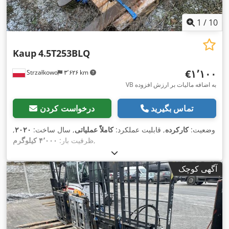
1
/
10
Kaup
4.5T253BLQ
‎€۱٬۱۰۰
Strzałkowo
۳٬۶۲۶ km
VB به اضافه مالیات بر ارزش افزوده
تماس بگیرید
درخواست کردن
وضعیت:
کارکرده
, قابلیت عملکرد:
کاملاً عملیاتی
, سال ساخت:
۲۰۲۰
,
,
ظرفیت بار:
۴٬۰۰۰ کیلوگرم
آگهی کوچک