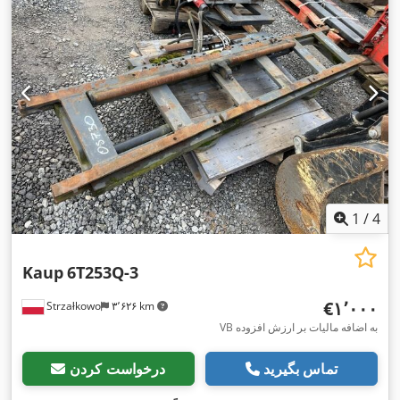
1
/
4
Kaup
6T253Q-3
‎€۱٬۰۰۰
Strzałkowo
۳٬۶۲۶ km
VB به اضافه مالیات بر ارزش افزوده
تماس بگیرید
درخواست کردن