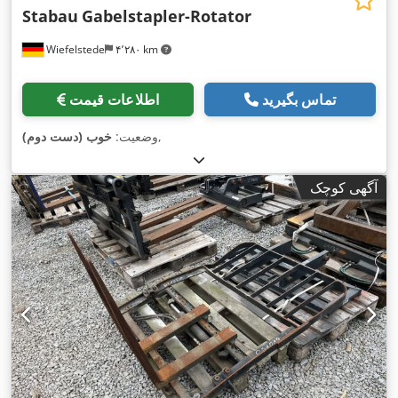
Stabau
Gabelstapler-Rotator
Wiefelstede
۴٬۲۸۰ km
تماس بگیرید
اطلاعات قیمت
,
وضعیت:
خوب (دست دوم)
آگهی کوچک