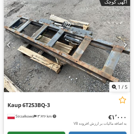
آگهی کوچک
1
/
5
Kaup
6T253BQ-3
‎€۱٬۰۰۰
Strzałkowo
۳٬۶۲۶ km
VB به اضافه مالیات بر ارزش افزوده