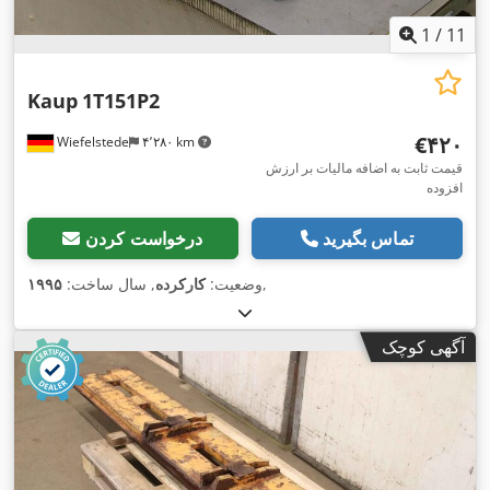
1
/
11
Kaup
1T151P2
‎€۴۲۰
Wiefelstede
۴٬۲۸۰ km
قیمت ثابت به اضافه مالیات بر ارزش
افزوده
تماس بگیرید
درخواست کردن
,
وضعیت:
کارکرده
, سال ساخت:
۱۹۹۵
آگهی کوچک