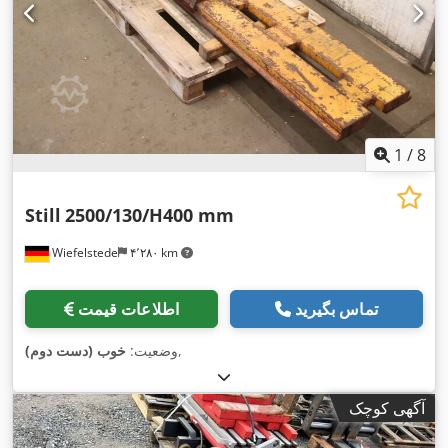
1
/
8
Still
2500/130/H400 mm
Wiefelstede
۴٬۲۸۰ km
تماس بگیرید
اطلاعات قیمت
,
وضعیت:
خوب (دست دوم)
آگهی کوچک