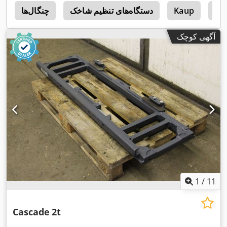
Sid
Kaup
دستگاه‌های تنظیم شاخک
چنگال‌ها
5
آگهی کوچک
1
/
11
Cascade
2t