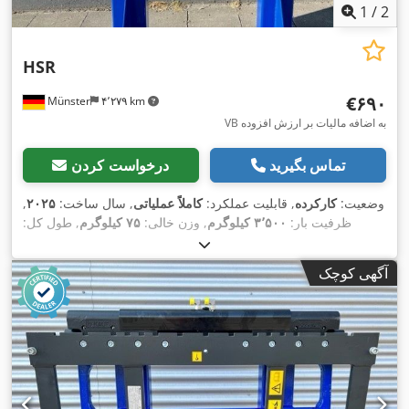
1
/
2
HSR
‎€۶۹۰
Münster
۴٬۲۷۹ km
VB به اضافه مالیات بر ارزش افزوده
تماس بگیرید
درخواست کردن
وضعیت:
کارکرده
, قابلیت عملکرد:
کاملاً عملیاتی
, سال ساخت:
۲۰۲۵
,
ظرفیت بار:
۳٬۵۰۰ کیلوگرم
, وزن خالی:
۷۵ کیلوگرم
, طول کل:
,
۱٬۲۰۰ میلی‌متر
, عرض ساخت:
۱٬۲۰۰ میلی‌متر
آگهی کوچک