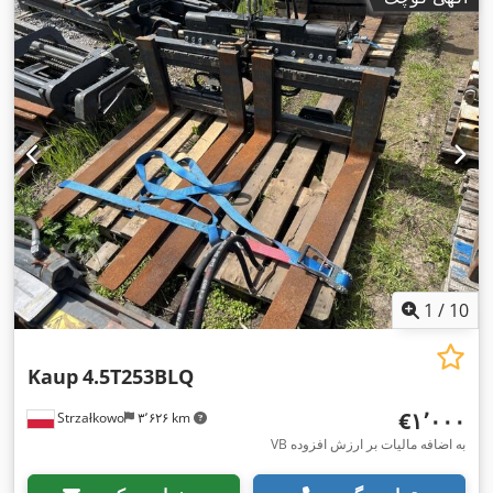
1
/
10
Kaup
4.5T253BLQ
‎€۱٬۰۰۰
Strzałkowo
۳٬۶۲۶ km
VB به اضافه مالیات بر ارزش افزوده