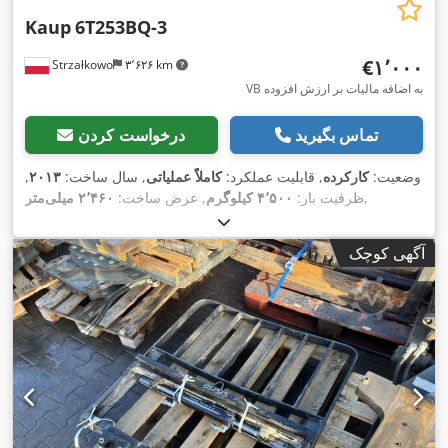
Kaup
6T253BQ-3
‎€۱٬۰۰۰
Strzałkowo
۳٬۶۲۶ km
VB به اضافه مالیات بر ارزش افزوده
تماس بگیرید
درخواست کردن
وضعیت:
کارکرده
, قابلیت عملکرد:
کاملاً عملیاتی
, سال ساخت:
۲۰۱۳
,
,
ظرفیت بار:
۴٬۵۰۰ کیلوگرم
, عرض ساخت:
۲٬۴۶۰ میلی‌متر
آگهی کوچک