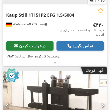
1
/
10
Kaup Still
1T151P2 EFG 1.5/5004
‎€۴۲۰
Wiefelstede
۴٬۲۸۰ km
قیمت ثابت به اضافه مالیات بر ارزش
افزوده
تماس بگیرید
درخواست کردن
,
وضعیت:
کارکرده
, سال ساخت:
۱۹۸۳
آگهی کوچک