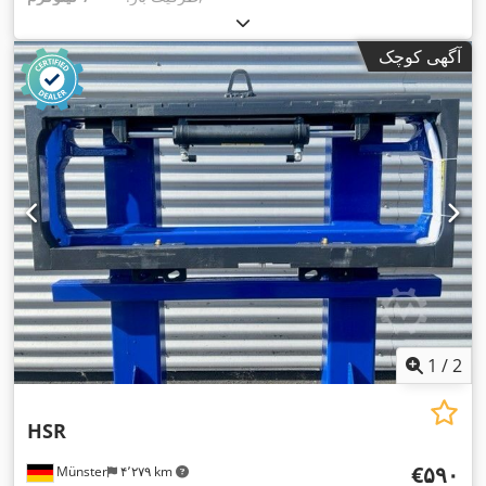
آگهی کوچک
1
/
2
HSR
‎€۵۹۰
Münster
۴٬۲۷۹ km