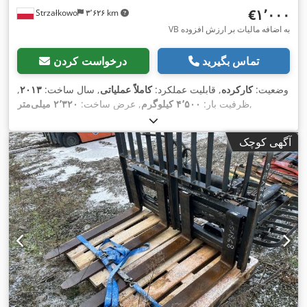
‎€۱٬۰۰۰
Strzałkowo
۳٬۶۲۶ km
VB به اضافه مالیات بر ارزش افزوده
تماس بگیرید
درخواست کردن
وضعیت:
کارکرده
, قابلیت عملکرد:
کاملاً عملیاتی
, سال ساخت:
۲۰۱۳
,
,
ظرفیت بار:
۴٬۵۰۰ کیلوگرم
, عرض ساخت:
۲٬۳۲۰ میلی‌متر
آگهی کوچک