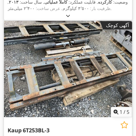
وضعیت:
کارکرده
, قابلیت عملکرد:
کاملاً عملیاتی
, سال ساخت:
۲۰۱۳
,
,
ظرفیت بار:
۴٬۵۰۰ کیلوگرم
, عرض ساخت:
۲٬۴۰۰ میلی‌متر
آگهی کوچک
1
/
5
Kaup
6T253BL-3