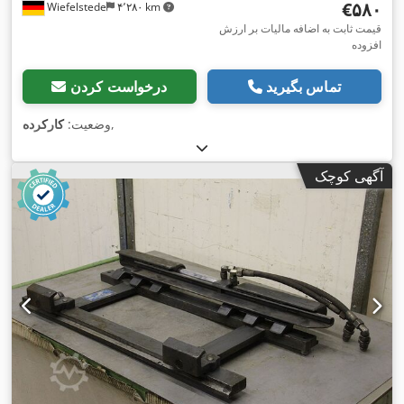
‎€۵۸۰
Wiefelstede
۴٬۲۸۰ km
قیمت ثابت به اضافه مالیات بر ارزش
افزوده
تماس بگیرید
درخواست کردن
,
وضعیت:
کارکرده
آگهی کوچک