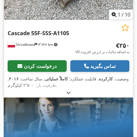
1
/
10
Cascade
55F-SSS-A1105
‎€۲۵۰
Strzałkowo
۳٬۶۲۶ km
VB به اضافه مالیات بر ارزش افزوده
تماس بگیرید
درخواست کردن
وضعیت:
کارکرده
, قابلیت عملکرد:
کاملاً عملیاتی
, سال ساخت:
۲۰۱۶
,
,
ظرفیت بار:
۲٬۵۰۰ کیلوگرم