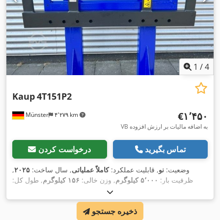
1
/
4
Kaup
4T151P2
‎€۱٬۴۵۰
Münster
۴٬۲۷۹ km
VB به اضافه مالیات بر ارزش افزوده
تماس بگیرید
درخواست کردن
وضعیت:
نو
, قابلیت عملکرد:
کاملاً عملیاتی
, سال ساخت:
۲۰۲۵
,
ظرفیت بار:
۵٬۰۰۰ کیلوگرم
, وزن خالی:
۱۵۶ کیلوگرم
, طول کل:
,
۱٬۳۰۰ میلی‌متر
, عرض ساخت:
۱٬۳۰۰ میلی‌متر
ذخیره جستجو