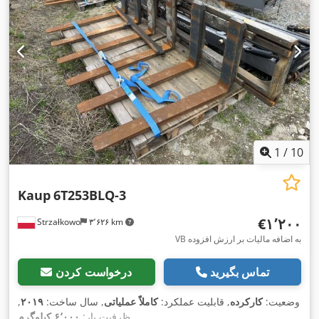
1
/
10
Kaup
6T253BLQ-3
‎€۱٬۲۰۰
Strzałkowo
۳٬۶۲۶ km
VB به اضافه مالیات بر ارزش افزوده
تماس بگیرید
درخواست کردن
وضعیت:
کارکرده
, قابلیت عملکرد:
کاملاً عملیاتی
, سال ساخت:
۲۰۱۹
,
,
ظرفیت بار:
۶٬۰۰۰ کیلوگرم