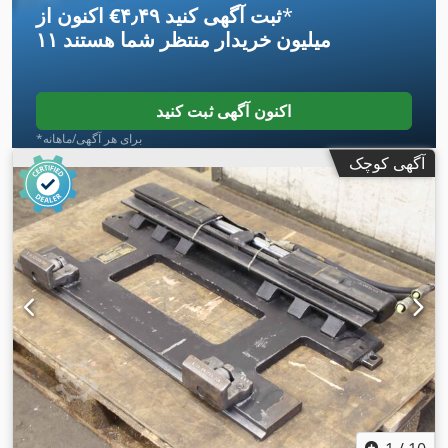
*
اکنون از ‎€۴٫۴۹ ثبت آگهی کنید
۱۱ میلیون خریدار
منتظر شما هستند
اکنون آگهی ثبت کنید
*برای هر آگهی/ماهانه
آگهی کوچک