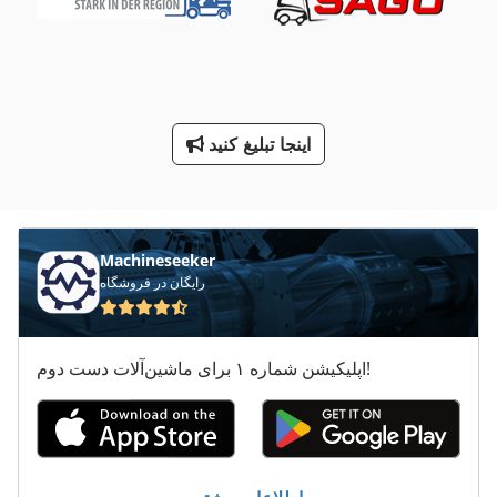
اصل مخزن
انعام دهنده دانه
خنک کننده
اینجا تبلیغ کنید
درایور سطح جمع کننده
سه طرف تخلیه کننده
سه نقطه
Machineseeker
صاف کننده
رایگان در فروشگاه
صفحه جعبه
اپلیکیشن شماره ۱ برای ماشین‌آلات دست دوم!
طرف لودر
کار خودرو