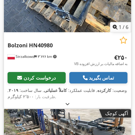
1
/
6
Bolzoni
HN40980
‎€۲۵۰
Strzałkowo
۳٬۶۲۶ km
VB به اضافه مالیات بر ارزش افزوده
تماس بگیرید
درخواست کردن
وضعیت:
کارکرده
, قابلیت عملکرد:
کاملاً عملیاتی
, سال ساخت:
۲۰۱۹
,
,
ظرفیت بار:
۲٬۵۰۰ کیلوگرم
آگهی کوچک