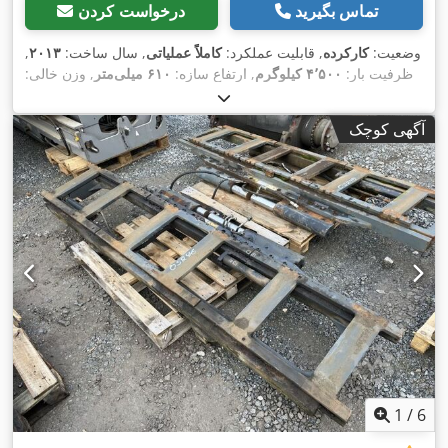
تماس بگیرید
درخواست کردن
وضعیت:
کارکرده
, قابلیت عملکرد:
کاملاً عملیاتی
, سال ساخت:
۲۰۱۳
,
ظرفیت بار:
۴٬۵۰۰ کیلوگرم
, ارتفاع سازه:
۶۱۰ میلی‌متر
, وزن خالی:
,
۶۴۵ کیلوگرم
, عرض ساخت:
۲٬۹۴۰ میلی‌متر
آگهی کوچک
1
/
6