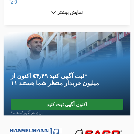
Fz 0
نمایش بیشتر
Ga 11 Ff
German
Hdg Sl 14
Hl
Ht 8
*
اکنون از ‎€۴٫۴۹ ثبت آگهی کنید
Meh 5 2 1 8 B
۱۱ میلیون خریدار
منتظر شما هستند
Mfh 5 1 8
Mvh 5 1 4 B
اکنون آگهی ثبت کنید
Tak 18
*برای هر آگهی/ماهانه
Tur 560