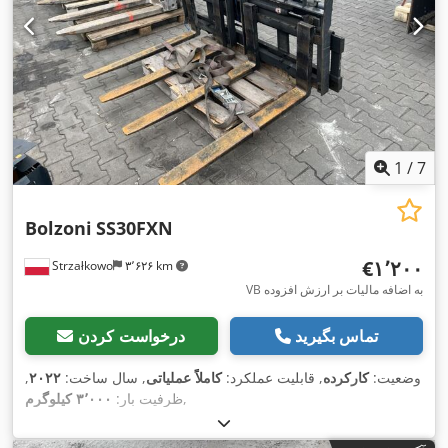
1
/
7
Bolzoni
SS30FXN
‎€۱٬۲۰۰
Strzałkowo
۳٬۶۲۶ km
VB به اضافه مالیات بر ارزش افزوده
تماس بگیرید
درخواست کردن
وضعیت:
کارکرده
, قابلیت عملکرد:
کاملاً عملیاتی
, سال ساخت:
۲۰۲۲
,
,
ظرفیت بار:
۳٬۰۰۰ کیلوگرم