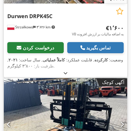
Durwen
DRPK45C
‎€۱٬۶۰۰
Strzałkowo
۳٬۶۲۶ km
VB به اضافه مالیات بر ارزش افزوده
تماس بگیرید
درخواست کردن
وضعیت:
کارکرده
, قابلیت عملکرد:
کاملاً عملیاتی
, سال ساخت:
۲۰۲۱
,
,
ظرفیت بار:
۳٬۸۰۰ کیلوگرم
آگهی کوچک