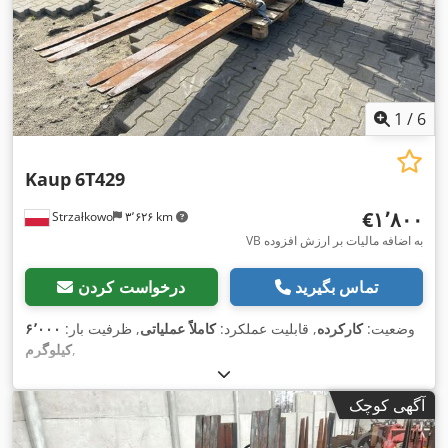
1
/
6
Kaup
6T429
‎€۱٬۸۰۰
Strzałkowo
۳٬۶۲۶ km
VB به اضافه مالیات بر ارزش افزوده
تماس بگیرید
درخواست کردن
وضعیت:
کارکرده
, قابلیت عملکرد:
کاملاً عملیاتی
, ظرفیت بار:
۶٬۰۰۰
,
کیلوگرم
آگهی کوچک