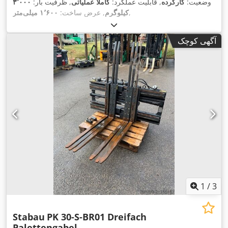
وضعیت:
کارکرده
, قابلیت عملکرد:
کاملاً عملیاتی
, ظرفیت بار:
۳٬۰۰۰
,
کیلوگرم
, عرض ساخت:
۱٬۶۰۰ میلی‌متر
آگهی کوچک
1
/
3
Stabau
PK 30-S-BR01 Dreifach
Palettengabel