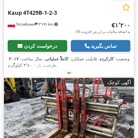
Kaup
4T429B-1-2-3
‎€۱٬۲۰۰
Strzałkowo
۳٬۶۲۶ km
VB به اضافه مالیات بر ارزش افزوده
تماس بگیرید
درخواست کردن
وضعیت:
کارکرده
, قابلیت عملکرد:
کاملاً عملیاتی
, سال ساخت:
۲۰۱۷
,
,
ظرفیت بار:
۳٬۸۰۰ کیلوگرم
آگهی کوچک