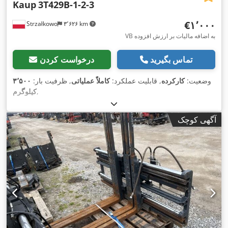
Kaup
3T429B-1-2-3
‎€۱٬۰۰۰
Strzałkowo
۳٬۶۲۶ km
VB به اضافه مالیات بر ارزش افزوده
تماس بگیرید
درخواست کردن
وضعیت:
کارکرده
, قابلیت عملکرد:
کاملاً عملیاتی
, ظرفیت بار:
۳٬۵۰۰
,
کیلوگرم
آگهی کوچک