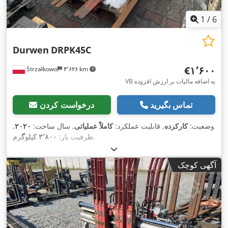
1
/
6
Durwen
DRPK45C
‎€۱٬۶۰۰
Strzałkowo
۳٬۶۲۶ km
VB به اضافه مالیات بر ارزش افزوده
تماس بگیرید
درخواست کردن
وضعیت:
کارکرده
, قابلیت عملکرد:
کاملاً عملیاتی
, سال ساخت:
۲۰۲۰
,
,
ظرفیت بار:
۳٬۸۰۰ کیلوگرم
آگهی کوچک