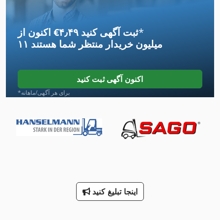
Gws 25 230
*
اکنون از ‎€۴٫۴۹ ثبت آگهی کنید
Gx 11 Ff
۱۱ میلیون خریدار
منتظر شما هستند
Hsc 20 Linear
Idx 23
اکنون آگهی ثبت کنید
Kgs 1670
*برای هر آگهی/ماهانه
Meh 5 2 1 8 B
Mi Nn
Na 3000
Ng 200
اینجا تبلیغ کنید
Nt 551
Ppl