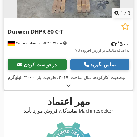
1
/
3
Durwen
DHPK 80 C-T
‎€۲٬۵۰۰
Wermelskirchen
۴٬۲۸۷ km
VB به اضافه مالیات بر ارزش افزوده
تماس بگیرید
درخواست کردن
,
وضعیت:
کارکرده
, سال ساخت:
۲۰۱۷
, ظرفیت بار:
۳٬۰۰۰ کیلوگرم
مهر اعتماد
نمایندگان فروش مورد تأیید Machineseeker