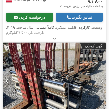
‎€۱٬۸۰۰
Strzałkowo
۳٬۶۲۶ km
VB به اضافه مالیات بر ارزش افزوده
تماس بگیرید
درخواست کردن
وضعیت:
کارکرده
, قابلیت عملکرد:
کاملاً عملیاتی
, سال ساخت:
۲۰۱۹
,
,
ظرفیت بار:
۴٬۵۰۰ کیلوگرم
آگهی کوچک