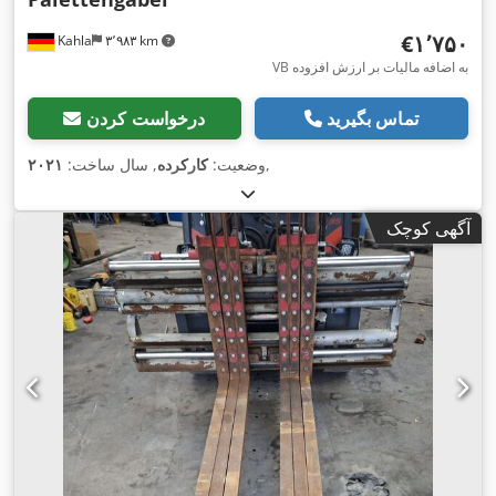
‎€۱٬۷۵۰
Kahla
۳٬۹۸۳ km
VB به اضافه مالیات بر ارزش افزوده
تماس بگیرید
درخواست کردن
,
وضعیت:
کارکرده
, سال ساخت:
۲۰۲۱
آگهی کوچک