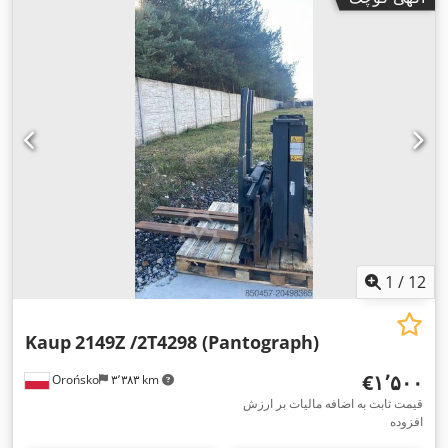
1
/
12
Kaup
2149Z /2T4298 (Pantograph)
‎€۱٬۵۰۰
Orońsko
۳٬۳۸۳ km
قیمت ثابت به اضافه مالیات بر ارزش
افزوده