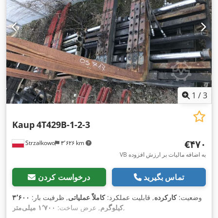
1
/
3
Kaup
4T429B-1-2-3
‎€۴۷۰
Strzałkowo
۳٬۶۲۶ km
VB به اضافه مالیات بر ارزش افزوده
تماس بگیرید
درخواست کردن
وضعیت:
کارکرده
, قابلیت عملکرد:
کاملاً عملیاتی
, ظرفیت بار:
۳٬۶۰۰
,
کیلوگرم
, عرض ساخت:
۱٬۷۰۰ میلی‌متر