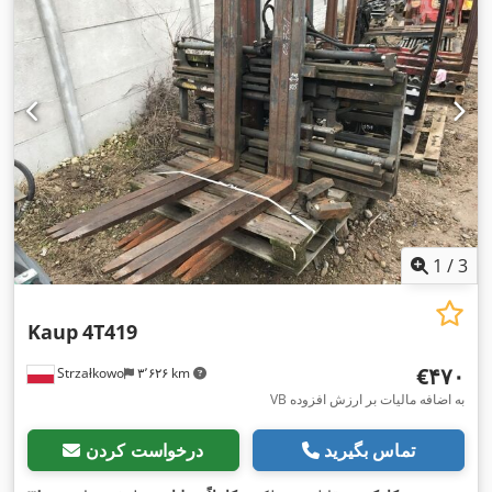
1
/
3
Kaup
4T419
‎€۴۷۰
Strzałkowo
۳٬۶۲۶ km
VB به اضافه مالیات بر ارزش افزوده
تماس بگیرید
درخواست کردن