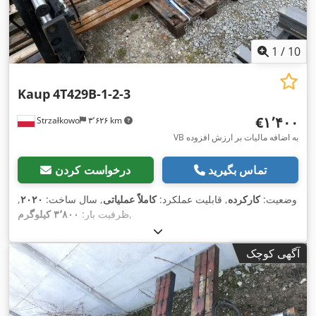
1
/
10
Kaup
4T429B-1-2-3
‎€۱٬۴۰۰
Strzałkowo
۳٬۶۲۶ km
VB به اضافه مالیات بر ارزش افزوده
تماس بگیرید
درخواست کردن
وضعیت:
کارکرده
, قابلیت عملکرد:
کاملاً عملیاتی
, سال ساخت:
۲۰۲۰
,
,
ظرفیت بار:
۳٬۸۰۰ کیلوگرم
آگهی کوچک