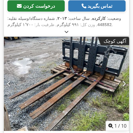
تماس بگیرید
درخواست کردن
وضعیت:
کارکرده
, سال ساخت:
۲۰۱۳
, شماره دستگاه/وسیله نقلیه:
,
448582
, وزن کل:
۹۹۱ کیلوگرم
, ظرفیت بار:
۱٬۷۰۰ کیلوگرم
آگهی کوچک
1
/
10