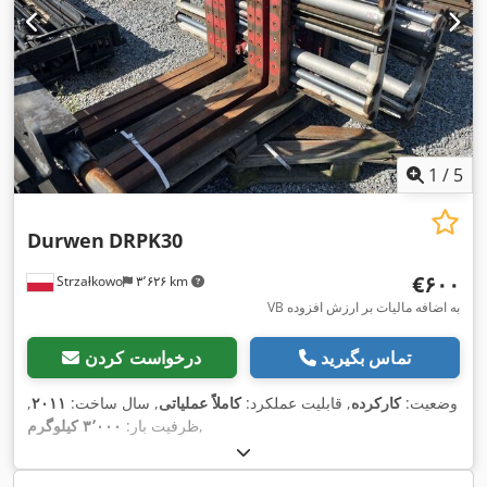
1
/
5
Durwen
DRPK30
‎€۶۰۰
Strzałkowo
۳٬۶۲۶ km
VB به اضافه مالیات بر ارزش افزوده
تماس بگیرید
درخواست کردن
وضعیت:
کارکرده
, قابلیت عملکرد:
کاملاً عملیاتی
, سال ساخت:
۲۰۱۱
,
,
ظرفیت بار:
۳٬۰۰۰ کیلوگرم