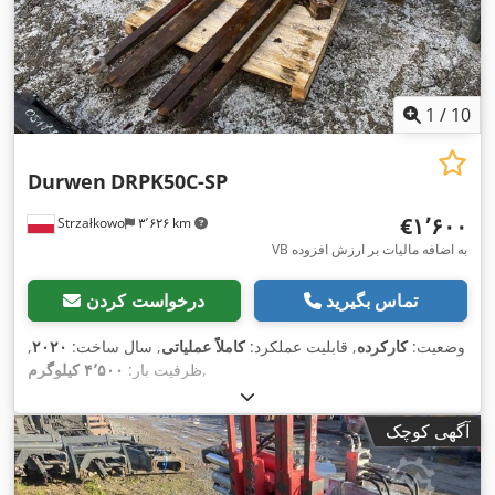
1
/
10
Durwen
DRPK50C-SP
‎€۱٬۶۰۰
Strzałkowo
۳٬۶۲۶ km
VB به اضافه مالیات بر ارزش افزوده
تماس بگیرید
درخواست کردن
وضعیت:
کارکرده
, قابلیت عملکرد:
کاملاً عملیاتی
, سال ساخت:
۲۰۲۰
,
,
ظرفیت بار:
۴٬۵۰۰ کیلوگرم
آگهی کوچک