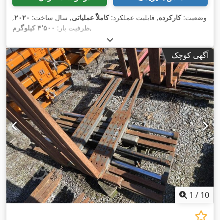
وضعیت:
کارکرده
, قابلیت عملکرد:
کاملاً عملیاتی
, سال ساخت:
۲۰۲۰
,
,
ظرفیت بار:
۴٬۵۰۰ کیلوگرم
آگهی کوچک
1
/
10