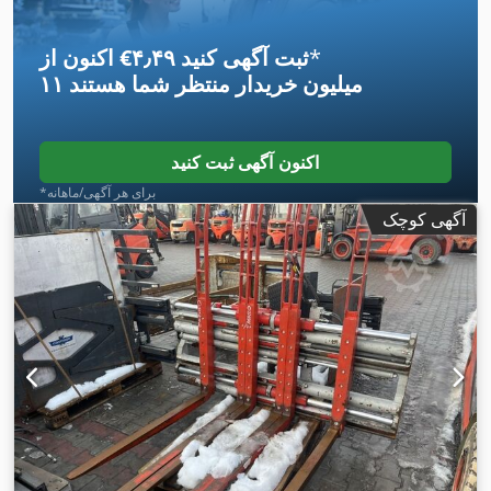
*
اکنون از ‎€۴٫۴۹ ثبت آگهی کنید
۱۱ میلیون خریدار
منتظر شما هستند
اکنون آگهی ثبت کنید
*برای هر آگهی/ماهانه
آگهی کوچک