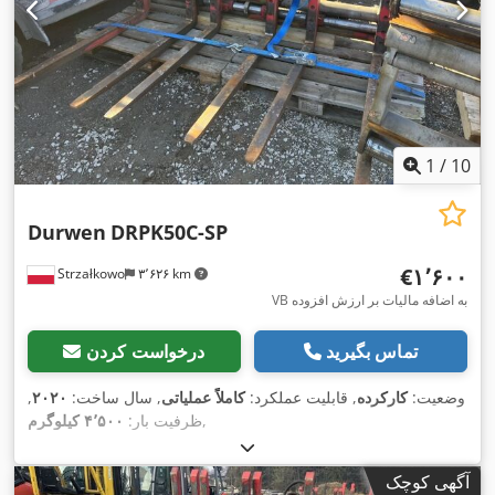
1
/
10
Durwen
DRPK50C-SP
‎€۱٬۶۰۰
Strzałkowo
۳٬۶۲۶ km
VB به اضافه مالیات بر ارزش افزوده
تماس بگیرید
درخواست کردن
وضعیت:
کارکرده
, قابلیت عملکرد:
کاملاً عملیاتی
, سال ساخت:
۲۰۲۰
,
,
ظرفیت بار:
۴٬۵۰۰ کیلوگرم
آگهی کوچک