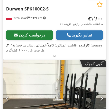
Durwen
SPK100C2-S
‎€۱٬۶۰۰
Strzałkowo
۳٬۶۲۶ km
VB به اضافه مالیات بر ارزش افزوده
تماس بگیرید
درخواست کردن
وضعیت:
کارکرده
, قابلیت عملکرد:
کاملاً عملیاتی
, سال ساخت:
۲۰۱۸
,
,
ظرفیت بار:
۶٬۰۰۰ کیلوگرم
آگهی کوچک