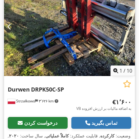
1
/
10
Durwen
DRPK50C-SP
‎€۱٬۶۰۰
Strzałkowo
۳٬۶۲۶ km
VB به اضافه مالیات بر ارزش افزوده
تماس بگیرید
درخواست کردن
وضعیت:
کارکرده
, قابلیت عملکرد:
کاملاً عملیاتی
, سال ساخت:
۲۰۲۰
,