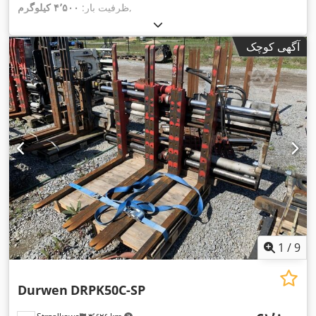
,
ظرفیت بار:
۴٬۵۰۰ کیلوگرم
آگهی کوچک
1
/
9
Durwen
DRPK50C-SP