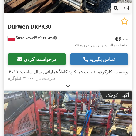
1
/
4
Durwen
DRPK30
‎€۶۰۰
Strzałkowo
۳٬۶۲۶ km
VB به اضافه مالیات بر ارزش افزوده
تماس بگیرید
درخواست کردن
وضعیت:
کارکرده
, قابلیت عملکرد:
کاملاً عملیاتی
, سال ساخت:
۲۰۱۱
,
,
ظرفیت بار:
۳٬۰۰۰ کیلوگرم
آگهی کوچک