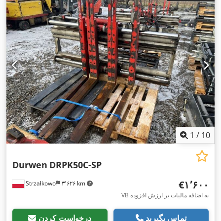
1
/
10
Durwen
DRPK50C-SP
‎€۱٬۶۰۰
Strzałkowo
۳٬۶۲۶ km
VB به اضافه مالیات بر ارزش افزوده
تماس بگیرید
درخواست کردن