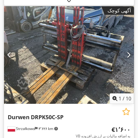
آگهی کوچک
1
/
10
Durwen
DRPK50C-SP
‎€۱٬۶۰۰
Strzałkowo
۳٬۶۲۶ km
VB به اضافه مالیات بر ارزش افزوده