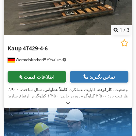
1
/
3
Kaup
4T429-4-6
Wermelskirchen
۴٬۲۸۷ km
تماس بگیرید
اطلاعات قیمت
وضعیت:
کارکرده
, قابلیت عملکرد:
کاملاً عملیاتی
, سال ساخت:
۱۹۰۰
,
ظرفیت بار:
۲٬۵۰۰ کیلوگرم
, وزن خالی:
۱٬۲۵۰ کیلوگرم
, ارتفاع سازه:
,
۱٬۴۰۰ میلی‌متر