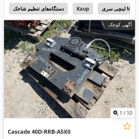
اینچی سری M
Kaup
دستگاه‌های تنظیم شاخک
h
آگهی کوچک
1
/
10
Cascade
40D-RRB-A5X0