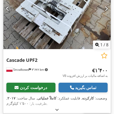
1
/
8
Cascade
UPF2
‎€۱٬۴۰۰
Strzałkowo
۳٬۶۲۶ km
VB به اضافه مالیات بر ارزش افزوده
تماس بگیرید
درخواست کردن
وضعیت:
کارکرده
, قابلیت عملکرد:
کاملاً عملیاتی
, سال ساخت:
۲۰۱۷
,
,
ظرفیت بار:
۱٬۵۰۰ کیلوگرم