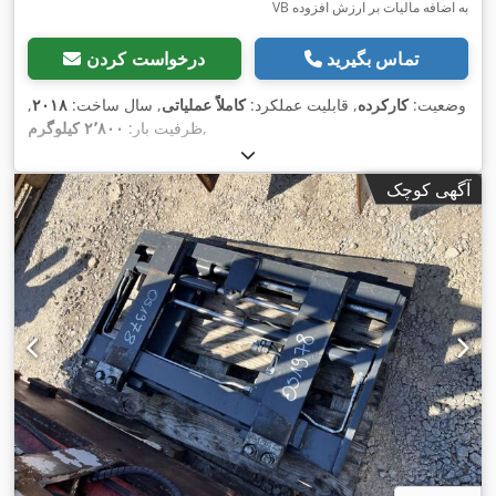
VB به اضافه مالیات بر ارزش افزوده
تماس بگیرید
درخواست کردن
وضعیت:
کارکرده
, قابلیت عملکرد:
کاملاً عملیاتی
, سال ساخت:
۲۰۱۸
,
,
ظرفیت بار:
۲٬۸۰۰ کیلوگرم
آگهی کوچک