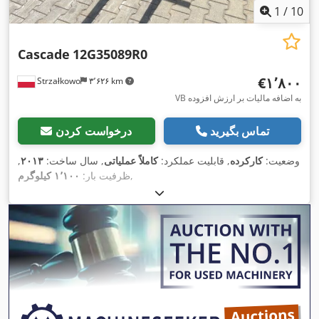
1
/
10
Cascade
12G35089R0
‎€۱٬۸۰۰
Strzałkowo
۳٬۶۲۶ km
VB به اضافه مالیات بر ارزش افزوده
تماس بگیرید
درخواست کردن
وضعیت:
کارکرده
, قابلیت عملکرد:
کاملاً عملیاتی
, سال ساخت:
۲۰۱۳
,
,
ظرفیت بار:
۱٬۱۰۰ کیلوگرم