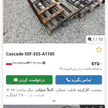
1
/
10
Cascade
55F-SSS-A1105
‎€۲۵۰
Strzałkowo
۳٬۶۲۶ km
VB به اضافه مالیات بر ارزش افزوده
تماس بگیرید
درخواست کردن
وضعیت:
کارکرده
, قابلیت عملکرد:
کاملاً عملیاتی
, سال ساخت:
۲۰۱۶
,
,
ظرفیت بار:
۲٬۵۰۰ کیلوگرم