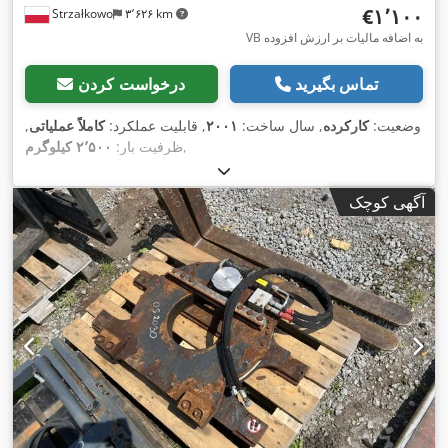
‎€۱٬۱۰۰
Strzałkowo
۳٬۶۲۶ km
VB به اضافه مالیات بر ارزش افزوده
تماس بگیرید
درخواست کردن
وضعیت:
کارکرده
, سال ساخت:
۲۰۰۱
, قابلیت عملکرد:
کاملاً عملیاتی
,
,
ظرفیت بار:
۲٬۵۰۰ کیلوگرم
آگهی کوچک