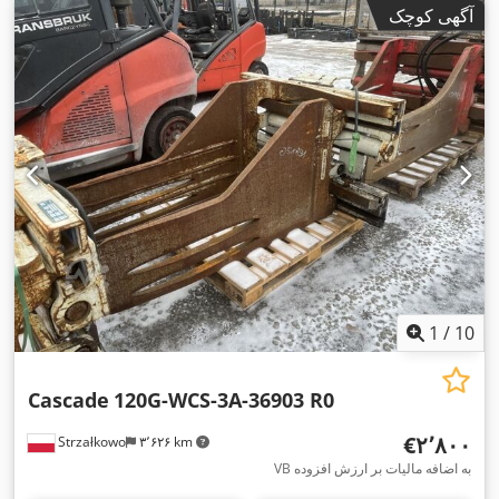
آگهی کوچک
1
/
10
Cascade
120G-WCS-3A-36903 R0
‎€۲٬۸۰۰
Strzałkowo
۳٬۶۲۶ km
VB به اضافه مالیات بر ارزش افزوده