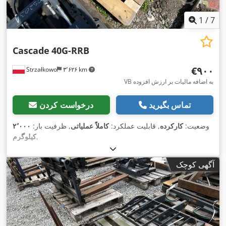
1
/
7
Cascade
40G-RRB
‎€۹۰۰
Strzałkowo
۳٬۶۲۶ km
VB به اضافه مالیات بر ارزش افزوده
تماس بگیرید
درخواست کردن
وضعیت:
کارکرده
, قابلیت عملکرد:
کاملاً عملیاتی
, ظرفیت بار:
۲٬۰۰۰
,
کیلوگرم
آگهی کوچک