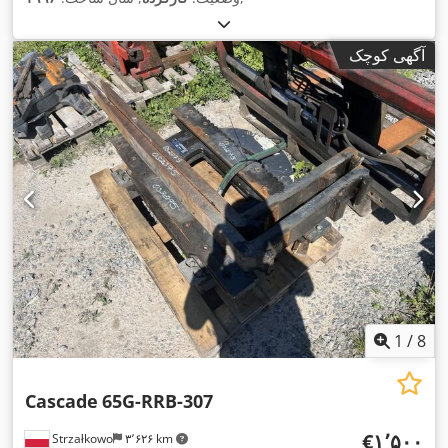
آگهی کوچک
1
/
8
Cascade
65G-RRB-307
‎€۱٬۵۰۰
Strzałkowo
۳٬۶۲۶ km