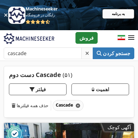
Machineseeker
به برنامه
رایگان در فروشگاه
فروش
جستجو کردن
دست دوم Cascade
(۵۱)
اهمیت
فیلتر
Cascade
حذف همه فیلترها
آگهی کوچک