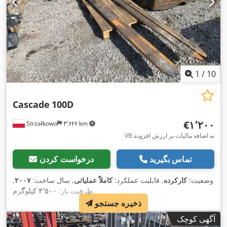
1
/
10
Cascade
100D
‎€۱٬۲۰۰
Strzałkowo
۳٬۶۲۶ km
VB به اضافه مالیات بر ارزش افزوده
تماس بگیرید
درخواست کردن
وضعیت:
کارکرده
, قابلیت عملکرد:
کاملاً عملیاتی
, سال ساخت:
۲۰۰۷
,
,
ظرفیت بار:
۴٬۵۰۰ کیلوگرم
ذخیره جستجو
آگهی کوچک