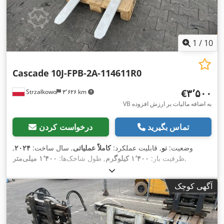
1
/
10
Cascade
10J-FPB-2A-114611R0
‎€۳٬۵۰۰
Strzałkowo
۳٬۶۲۶ km
VB به اضافه مالیات بر ارزش افزوده
تماس بگیرید
درخواست کردن
وضعیت:
نو
, قابلیت عملکرد:
کاملاً عملیاتی
, سال ساخت:
۲۰۲۴
,
,
ظرفیت بار:
۱٬۴۰۰ کیلوگرم
, طول شاخک‌ها:
۱٬۴۰۰ میلی‌متر
آگهی کوچک