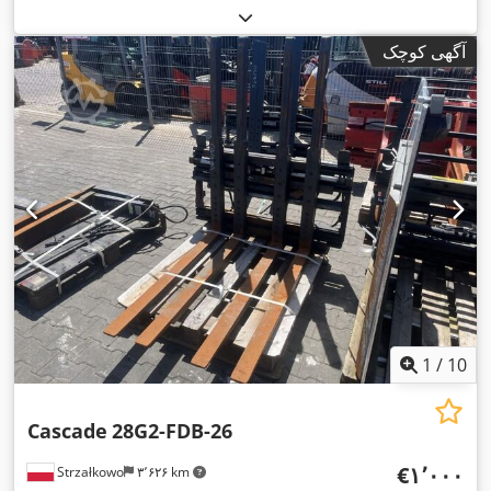
آگهی کوچک
1
/
10
Cascade
28G2-FDB-26
‎€۱٬۰۰۰
Strzałkowo
۳٬۶۲۶ km