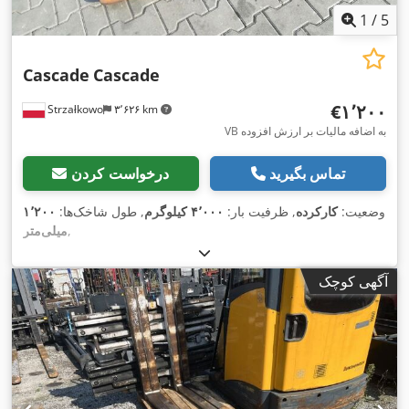
1
/
5
Cascade
Cascade
‎€۱٬۲۰۰
Strzałkowo
۳٬۶۲۶ km
VB به اضافه مالیات بر ارزش افزوده
تماس بگیرید
درخواست کردن
وضعیت:
کارکرده
, ظرفیت بار:
۴٬۰۰۰ کیلوگرم
, طول شاخک‌ها:
۱٬۲۰۰
,
میلی‌متر
آگهی کوچک