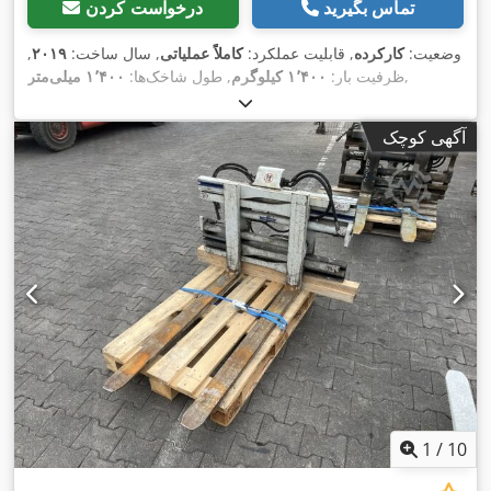
تماس بگیرید
درخواست کردن
وضعیت:
کارکرده
, قابلیت عملکرد:
کاملاً عملیاتی
, سال ساخت:
۲۰۱۹
,
,
ظرفیت بار:
۱٬۴۰۰ کیلوگرم
, طول شاخک‌ها:
۱٬۴۰۰ میلی‌متر
آگهی کوچک
1
/
10