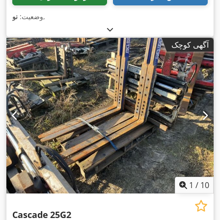
,
وضعیت:
نو
آگهی کوچک
1
/
10
Cascade
25G2