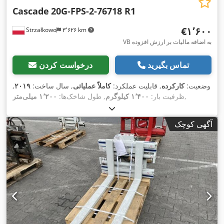
Cascade
20G-FPS-2-76718 R1
‎€۱٬۶۰۰
Strzałkowo
۳٬۶۲۶ km
VB به اضافه مالیات بر ارزش افزوده
تماس بگیرید
درخواست کردن
وضعیت:
کارکرده
, قابلیت عملکرد:
کاملاً عملیاتی
, سال ساخت:
۲۰۱۹
,
,
ظرفیت بار:
۱٬۴۰۰ کیلوگرم
, طول شاخک‌ها:
۱٬۲۰۰ میلی‌متر
آگهی کوچک