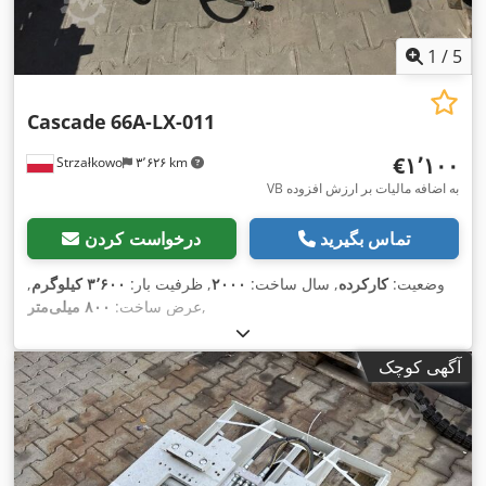
1
/
5
Cascade
66A-LX-011
‎€۱٬۱۰۰
Strzałkowo
۳٬۶۲۶ km
VB به اضافه مالیات بر ارزش افزوده
تماس بگیرید
درخواست کردن
وضعیت:
کارکرده
, سال ساخت:
۲۰۰۰
, ظرفیت بار:
۳٬۶۰۰ کیلوگرم
,
,
عرض ساخت:
۸۰۰ میلی‌متر
آگهی کوچک