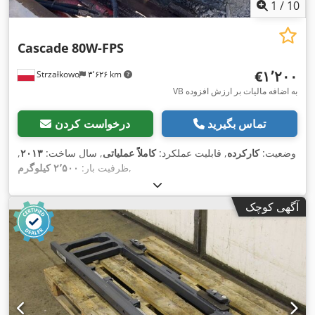
1
/
10
Cascade
80W-FPS
‎€۱٬۲۰۰
Strzałkowo
۳٬۶۲۶ km
VB به اضافه مالیات بر ارزش افزوده
تماس بگیرید
درخواست کردن
وضعیت:
کارکرده
, قابلیت عملکرد:
کاملاً عملیاتی
, سال ساخت:
۲۰۱۳
,
,
ظرفیت بار:
۲٬۵۰۰ کیلوگرم
آگهی کوچک