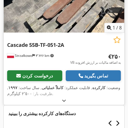
1
/
8
Cascade
55B-TF-051-2A
‎€۲۵۰
Strzałkowo
۳٬۶۲۶ km
VB به اضافه مالیات بر ارزش افزوده
تماس بگیرید
درخواست کردن
وضعیت:
کارکرده
, قابلیت عملکرد:
کاملاً عملیاتی
, سال ساخت:
۱۹۹۷
,
,
ظرفیت بار:
۲٬۵۰۰ کیلوگرم
دستگاه‌های کارکرده بیشتری را ببینید