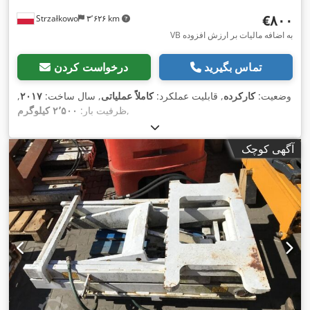
‎€۸۰۰
Strzałkowo
۳٬۶۲۶ km
VB به اضافه مالیات بر ارزش افزوده
تماس بگیرید
درخواست کردن
وضعیت:
کارکرده
, قابلیت عملکرد:
کاملاً عملیاتی
, سال ساخت:
۲۰۱۷
,
,
ظرفیت بار:
۲٬۵۰۰ کیلوگرم
آگهی کوچک