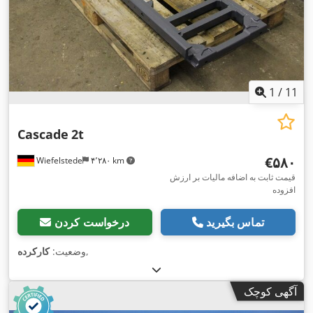
1
/
11
Cascade
2t
‎€۵۸۰
Wiefelstede
۴٬۲۸۰ km
قیمت ثابت به اضافه مالیات بر ارزش
افزوده
تماس بگیرید
درخواست کردن
,
وضعیت:
کارکرده
آگهی کوچک