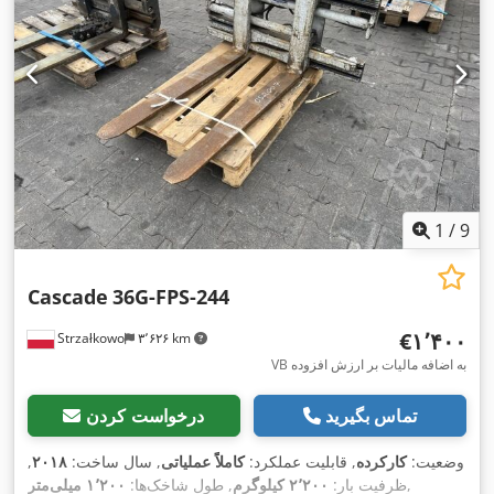
1
/
9
Cascade
36G-FPS-244
‎€۱٬۴۰۰
Strzałkowo
۳٬۶۲۶ km
VB به اضافه مالیات بر ارزش افزوده
تماس بگیرید
درخواست کردن
وضعیت:
کارکرده
, قابلیت عملکرد:
کاملاً عملیاتی
, سال ساخت:
۲۰۱۸
,
,
ظرفیت بار:
۲٬۲۰۰ کیلوگرم
, طول شاخک‌ها:
۱٬۲۰۰ میلی‌متر