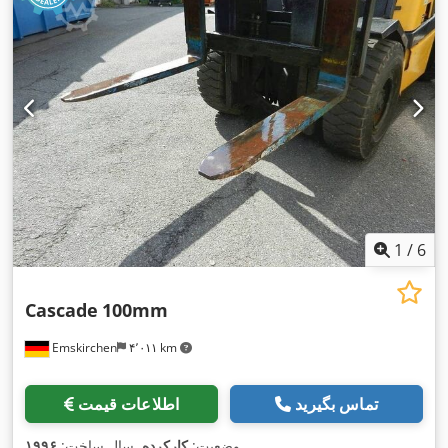
1
/
6
Cascade
100mm
Emskirchen
۴٬۰۱۱ km
تماس بگیرید
اطلاعات قیمت
,
وضعیت:
کارکرده
, سال ساخت:
۱۹۹۶