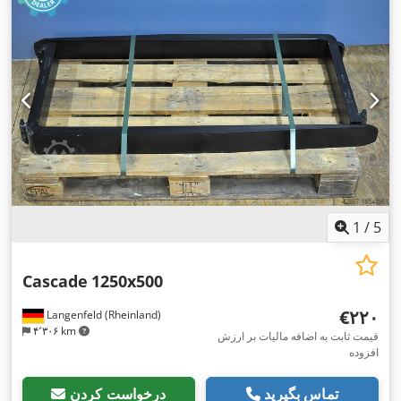
1
/
5
Cascade
1250x500
‎€۲۲۰
Langenfeld (Rheinland)
۴٬۳۰۶ km
قیمت ثابت به اضافه مالیات بر ارزش
افزوده
تماس بگیرید
درخواست کردن