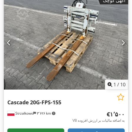
آگهی کوچک
1
/
10
Cascade
20G-FPS-155
‎€۱٬۵۰۰
Strzałkowo
۳٬۶۲۶ km
VB به اضافه مالیات بر ارزش افزوده