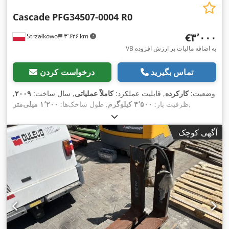
Cascade
PFG34507-0004 R0
‎€۳٬۰۰۰
Strzałkowo
۳٬۶۲۶ km
VB به اضافه مالیات بر ارزش افزوده
تماس بگیرید
درخواست کردن
وضعیت:
کارکرده
, قابلیت عملکرد:
کاملاً عملیاتی
, سال ساخت:
۲۰۰۹
,
,
ظرفیت بار:
۴٬۵۰۰ کیلوگرم
, طول شاخک‌ها:
۱٬۲۰۰ میلی‌متر
آگهی کوچک