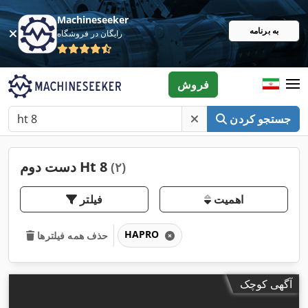
Machineseeker
به برنامه
رایگان در فروشگاه
فروش
جستجو کردن
دست دوم Ht 8
(۲)
اهمیت
فیلتر
HAPRO
حذف همه فیلترها
آگهی کوچک