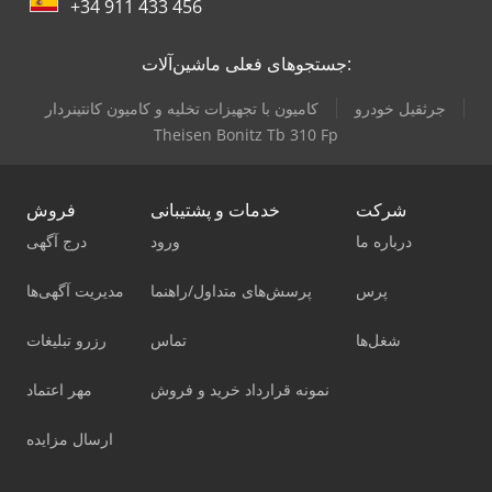
+34 911 433 456
جستجوهای فعلی ماشین‌آلات:
جرثقيل خودرو
کامیون با تجهیزات تخلیه و کامیون کانتینردار
Theisen Bonitz Tb 310 Fp
شرکت
خدمات و پشتیبانی
فروش
درباره ما
ورود
درج آگهی
پرس
پرسش‌های متداول/راهنما
مدیریت آگهی‌ها
شغل‌ها
تماس
رزرو تبلیغات
نمونه قرارداد خرید و فروش
مهر اعتماد
ارسال مزایده