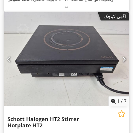
آگهی کوچک
1
/
7
Schott Halogen HT2 Stirrer
Hotplate
HT2