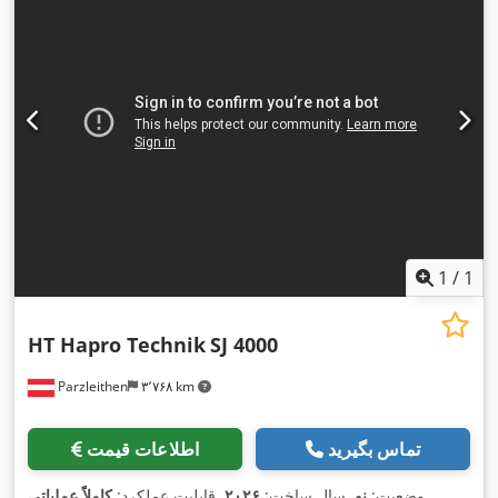
1
/
1
HT Hapro Technik
SJ 4000
Parzleithen
۳٬۷۶۸ km
تماس بگیرید
اطلاعات قیمت
,
وضعیت:
نو
, سال ساخت:
۲۰۲۶
, قابلیت عملکرد:
کاملاً عملیاتی