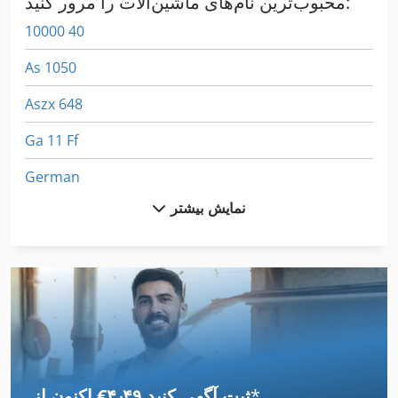
محبوب‌ترین نام‌های ماشین‌آلات را مرور کنید:
10000 40
As 1050
Aszx 648
Ga 11 Ff
German
نمایش بیشتر
Haco Erm
Hc 310
Hfs 6
Hl
Hpp 11
*
اکنون از ‎€۴٫۴۹ ثبت آگهی کنید
Hps